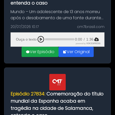
entenda o caso
Mundo – Um adolescente de 13 anos morreu
após o desabamento de uma fonte durante
as comemorações pelo título da Copa do
20/07/2026 10:17
cm7brasil.com
Mundo conquistado pela Espanha, em
Ciudad Rodrigo, na província de Salamanca,
Ouça o texto
0:00
/
1:36
no...
powered by
VOICEXPRESS
Ver Episódio
Ver Original
Episódio 27834:
Comemoração do título
mundial da Espanha acaba em
tragédia na cidade de Salamanca,