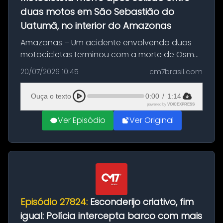
duas motos em São Sebastião do
Uatumã, no interior do Amazonas
Amazonas – Um acidente envolvendo duas
motocicletas terminou com a morte de Osmar
Figueiredo de Souza, de 38 anos, no município
20/07/2026 10:45
cm7brasil.com
de São Sebastião do Uatumã, no interior do
Amazonas. A colisão ocorreu n...
Ouça o texto
0:00
/
1:14
powered by
VOICEXPRESS
Ver Episódio
Ver Original
Episódio 27824:
Esconderijo criativo, fim
igual: Polícia intercepta barco com mais