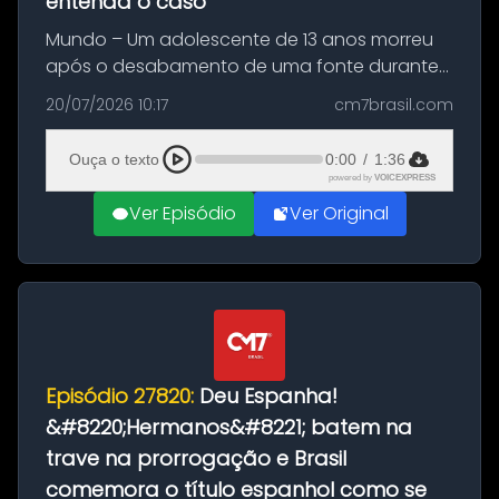
entenda o caso
Mundo – Um adolescente de 13 anos morreu
após o desabamento de uma fonte durante
as comemorações pelo título da Copa do
20/07/2026 10:17
cm7brasil.com
Mundo conquistado pela Espanha, em
Ciudad Rodrigo, na província de Salamanca,
Ouça o texto
0:00
/
1:36
no...
powered by
VOICEXPRESS
Ver Episódio
Ver Original
Episódio 27820:
Deu Espanha!
&#8220;Hermanos&#8221; batem na
trave na prorrogação e Brasil
comemora o título espanhol como se