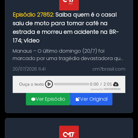
Episódio 27852:
Saiba quem é o casal
saiu de moto para tomar café na
estrada e morreu em acidente na BR-
174; vídeo
Manaus – O último domingo (20/7) foi
marcado por uma tragédia devastadora que
resultou na morte precoce de dois jovens na
20/07/2026 11:41
cm7brasil.com
BR-174, na zona rural de Manaus. Um passeio
com destino a um típico café regio...
Ouça o texto
0:00
/
2:01
powered by
VOICEXPRESS
Ver Episódio
Ver Original