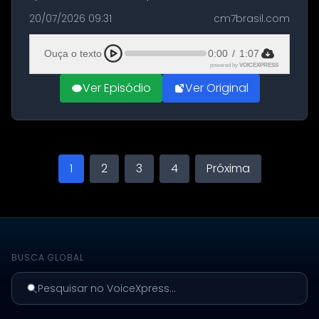
militares dos Estados Unidos estacionadas no
20/07/2026 09:31
cm7brasil.com
Aeroporto de Aqaba, na Jordânia, durante a
21ª fase da Operação Nasr 2. A...
Ouça o texto
0:00
/
1:07
powered by
VOICEXPRESS
Ver Episódio
Ver Original
1
2
3
4
Próxima
BUSCA GLOBAL
Pesquisar no VoiceXpress...