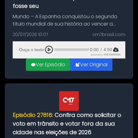
fosse seu
Mundo – A Espanha conquistou o segundo
título mundial de sua história ao vencer a
Argentina por 1 a 0, neste domingo (19), na
20/07/2026 10:07
cm7brasil.com
decisão da Copa do Mundo de 2026. Depois
de um duelo sem gols durante o te...
Ouça o texto
0:00
/
4:50
powered by
VOICEXPRESS
Ver Episódio
Ver Original
Episódio 27816:
Confira como solicitar o
voto em trânsito e votar fora da sua
cidade nas eleições de 2026