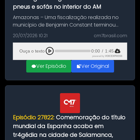
pneus e sofás no interior do AM
Amazonas – Uma fiscalização realizada no
município de Benjamin Constant terminou
com a apreensão de aproximadamente 115
20/07/2026 10:21
cm7brasil.com
quilos de entorpecentes em uma
embarcação atracada no porto da cidade. O
Ouça o texto
0:00
/
1:45
materia...
powered by
VOICEXPRESS
Ver Episódio
Ver Original
Episódio 27822:
Comemoração do título
mundial da Espanha acaba em
tr4gédia na cidade de Salamanca,