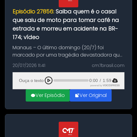
Episódio 27856:
Saiba quem é o casal
que saiu de moto para tomar café na
estrada e morreu em acidente na BR-
174; vídeo
Manaus – O último domingo (20/7) foi
marcado por uma tragédia devastadora que
resultou na morte precoce de dois jovens na
20/07/2026 11:41
cm7brasil.com
BR-174, na zona rural de Manaus. Um passeio
com destino a um típico café regio...
Ouça o texto
0:00
/
1:59
powered by
VOICEXPRESS
Ver Episódio
Ver Original