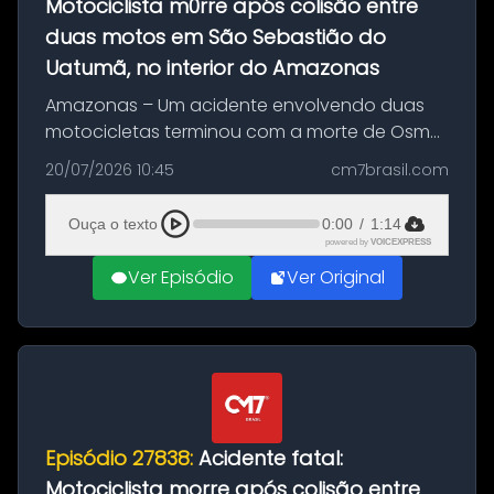
Motociclista m0rre após colisão entre
duas motos em São Sebastião do
Uatumã, no interior do Amazonas
Amazonas – Um acidente envolvendo duas
motocicletas terminou com a morte de Osmar
Figueiredo de Souza, de 38 anos, no município
20/07/2026 10:45
cm7brasil.com
de São Sebastião do Uatumã, no interior do
Amazonas. A colisão ocorreu n...
Ouça o texto
0:00
/
1:14
powered by
VOICEXPRESS
Ver Episódio
Ver Original
Episódio 27838:
Acidente fatal:
Motociclista morre após colisão entre