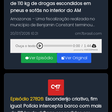
de 110 kg de drogas escondidos em
pneus e sofás no interior do AM
Amazonas – Uma fiscalização realizada no
município de Benjamin Constant terminou
com a apreensão de aproximadamente 115
20/07/2026 10:21
cm7brasil.com
quilos de entorpecentes em uma
embarcação atracada no porto da cidade. O
Ouça o texto
0:00
/
1:44
materia...
powered by
VOICEXPRESS
Ver Episódio
Ver Original
Episódio 27826:
Esconderijo criativo, fim
igual: Polícia intercepta barco com mais