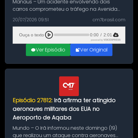
Manaus – Um acidente envolvendo dois
carros comprometeu o tráfego na Avenida
Brasil durante a manhã desta segunda-feira
20/07/2026 09:51
cm7brasil.com
(20), em frente ao complexo da Prefeitura de
Manaus, na Zona Oeste. A batida ter...
Ouça o texto
0:00
/
2:01
powered by
VOICEXPRESS
Ver Episódio
Ver Original
Episódio 27812:
Irã afirma ter atingido
aeronaves militares dos EUA no
Aeroporto de Aqaba
Mundo – O Irã informou neste domingo (19)
que realizou um ataque contra aeronaves