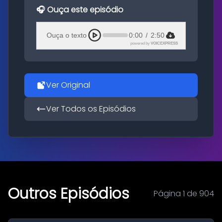
🎧 Ouça este episódio
Ouça o texto
0:00
/
2:50
powered by
VOICEXPRESS
Ver Original
Ver Todos os Episódios
Outros Episódios
Página 1 de 904