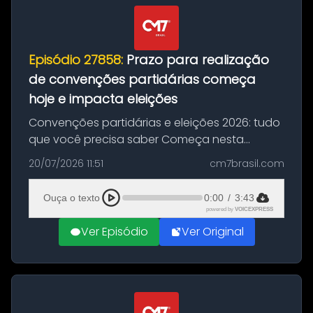
Episódio 27858:
Prazo para realização
de convenções partidárias começa
hoje e impacta eleições
Convenções partidárias e eleições 2026: tudo
que você precisa saber Começa nesta
segunda-feira e vai até 5 de agosto o prazo
20/07/2026 11:51
cm7brasil.com
para que partidos políticos e federações
partidárias realizem suas convençõ...
Ouça o texto
0:00
/
3:43
powered by
VOICEXPRESS
Ver Episódio
Ver Original