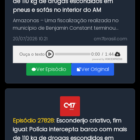
de 110 kg de dr0gas escondidos em
pneus e sofás no interior do AM
Amazonas – Uma fiscalização realizada no
município de Benjamin Constant terminou
com a apreensão de aproximadamente 115
20/07/2026 10:21
cm7brasil.com
quilos de entorpecentes em uma
embarcação atracada no porto da cidade. O
Ouça o texto
0:00
/
1:44
materia...
powered by
VOICEXPRESS
Ver Episódio
Ver Original
Episódio 27828:
Esconderijo criativo, fim
igual: Polícia intercepta barco com mais
de 110 kg de drogas escondidos em