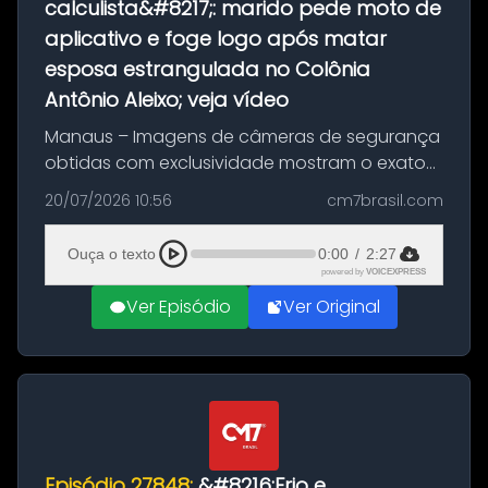
calculista&#8217;: marido pede moto de
aplicativo e foge logo após matar
esposa estrangulada no Colônia
Antônio Aleixo; veja vídeo
Manaus – Imagens de câmeras de segurança
obtidas com exclusividade mostram o exato
momento da fuga do principal suspeito da
20/07/2026 10:56
cm7brasil.com
morte de Larissa Araújo, de 28 anos. O crime
ocorreu na noite deste último d...
Ouça o texto
0:00
/
2:27
powered by
VOICEXPRESS
Ver Episódio
Ver Original
Episódio 27848:
&#8216;Frio e