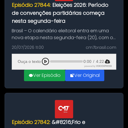
Episódio 27844:
Eleições 2026: Período
de convenções partidárias começa
nesta segunda-feira
Brasil – O calendário eleitoral entra em uma
nova etapa nesta segunda-feira (20), com o
início do período destinado às convenções
20/07/2026 11:00
cm7brasil.com
partidárias. Até 5 de agosto, partidos e
federações poderão oficializa...
Ouça o texto
0:00
/
4:22
powered by
VOICEXPRESS
Ver Episódio
Ver Original
Episódio 27842:
&#8216;Frio e