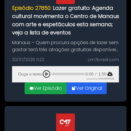
Episódio 27850:
Lazer gratuito: Agenda
cultural movimenta o Centro de Manaus
com arte e espetáculos esta semana;
veja a lista de eventos
Manaus – Quem procura opções de lazer sem
gastar terá três atrações gratuitas disponíveis
entre esta segunda-feira (20) e quinta-feira
20/07/2026 11:22
cm7brasil.com
(23). A programação inclui uma exposição
dedicada à história das ...
Ouça o texto
0:00
/
1:50
powered by
VOICEXPRESS
Ver Episódio
Ver Original