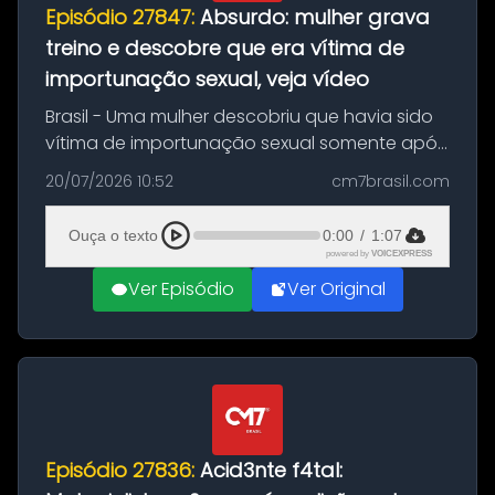
Episódio 27847:
Absurdo: mulher grava
treino e descobre que era vítima de
importunação sexual, veja vídeo
Brasil - Uma mulher descobriu que havia sido
vítima de importunação sexual somente após
assistir a um vídeo que gravou enquanto
20/07/2026 10:52
cm7brasil.com
treinava na academia de um condomínio em
Feira de Santana, na Bahia. O c...
Ouça o texto
0:00
/
1:07
powered by
VOICEXPRESS
Ver Episódio
Ver Original
Episódio 27836:
Acid3nte f4tal: