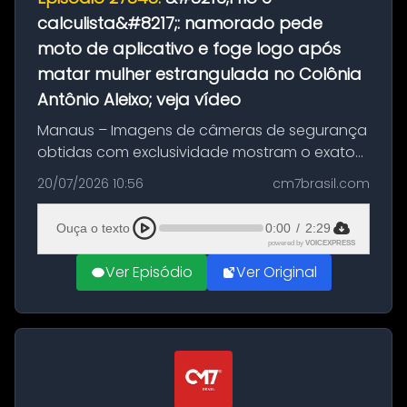
calculista&#8217;: namorado pede
moto de aplicativo e foge logo após
matar mulher estrangulada no Colônia
Antônio Aleixo; veja vídeo
Manaus – Imagens de câmeras de segurança
obtidas com exclusividade mostram o exato
momento da fuga do principal suspeito da
20/07/2026 10:56
cm7brasil.com
morte de Larissa Araújo, de 28 anos. O crime
ocorreu na noite deste último d...
Ouça o texto
0:00
/
2:29
powered by
VOICEXPRESS
Ver Episódio
Ver Original