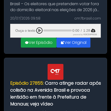
Brasil – Os eleitores que pretendem votar fora
do domicílio eleitoral nas eleições de 2026 já
podem solicitar o voto em trânsito a partir
20/07/2026 09:58
cm7brasil.com
desta segunda-feira (20). O pedido pode ser
feito até 20 de ag...
Ouça o texto
0:00
/
1:28
powered by
VOICEXPRESS
Ver Episódio
Ver Original
Episódio 27855:
Carro atinge radar após
colisão na Avenida Brasil e provoca
lentidão em frente à Prefeitura de
Manaus; veja vídeo