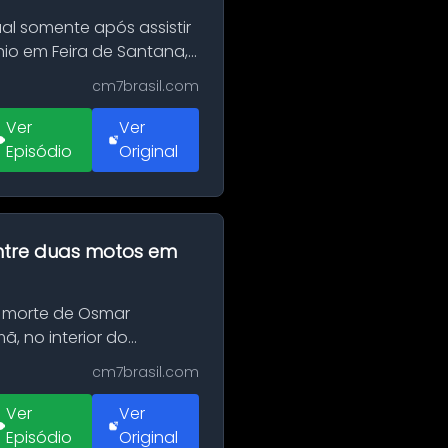
al somente após assistir
o em Feira de Santana,
cm7brasil.com
Ver
Ver
Episódio
Original
 entre duas motos em
 morte de Osmar
, no interior do
cm7brasil.com
Ver
Ver
Episódio
Original