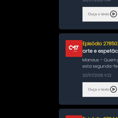
20/07/2026 11:41
Ouça o texto
Episódio 27850
arte e espetác
Manaus – Quem pr
esta segunda-fei
história das ...
20/07/2026 11:22
Ouça o texto