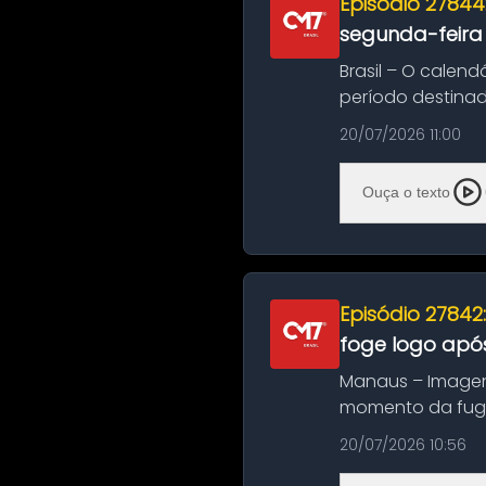
Episódio 27844
segunda-feira
Brasil – O calend
período destinad
oficializa...
20/07/2026 11:00
Ouça o texto
Episódio 27842
foge logo após
Manaus – Imagen
momento da fuga 
noite deste último
20/07/2026 10:56