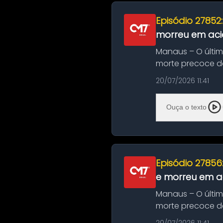
Episódio 27852
morreu em aci
Manaus – O últi
morte precoce de
típico café regio..
20/07/2026 11:41
Ouça o texto
Episódio 27856
e morreu em ac
Manaus – O últi
morte precoce de
típico café regio..