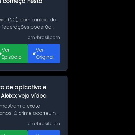
as começa nesta
ra (20), com o início do
 e federações poderão
cm7brasil.com
Ver
Ver
Episódio
Original
o de aplicativo e
leixo; veja vídeo
 mostram o exato
 anos. O crime ocorreu na
cm7brasil.com