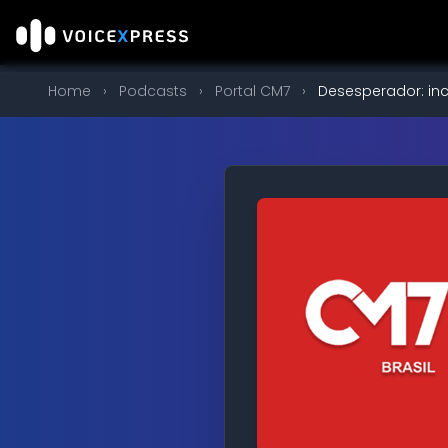
Home
›
Podcasts
›
Portal CM7
›
Desesperador: inc