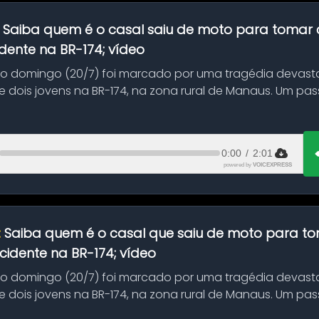
:
Saiba quem é o casal saiu de moto para tomar 
dente na BR-174; vídeo
mo domingo (20/7) foi marcado por uma tragédia devast
 dois jovens na BR-174, na zona rural de Manaus. Um pa
.
0:00
/
2:01
powered by
VOICEXPRESS
:
Saiba quem é o casal que saiu de moto para t
idente na BR-174; vídeo
mo domingo (20/7) foi marcado por uma tragédia devast
 dois jovens na BR-174, na zona rural de Manaus. Um pa
.