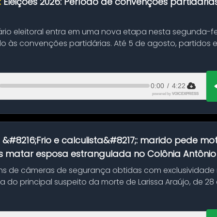
:
Eleições 2026: Período de convenções partidári
ário eleitoral entra em uma nova etapa nesta segunda-fei
o às convenções partidárias. Até 5 de agosto, partidos
0:00
/
4:22
powered by
VOICEXPRESS
:
&#8216;Frio e calculista&#8217;: marido pede mot
 matar esposa estrangulada no Colônia Antônio A
s de câmeras de segurança obtidas com exclusividade
do principal suspeito da morte de Larissa Araújo, de 28
 d...