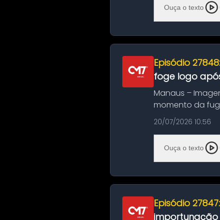
Ouça o texto
Episódio 27848
foge logo após
Manaus – Imagen
momento da fuga 
noite deste último
20/07/2026 10:56
Ouça o texto
Episódio 27847
importunação s