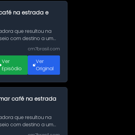
café na estrada e
adora que resultou na
sseio com destino a um
cm7brasil.com
Ver
Ver
Episódio
Original
omar café na estrada
adora que resultou na
sseio com destino a um