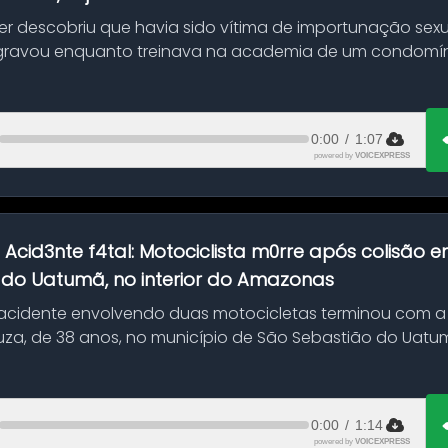
her descobriu que havia sido vítima de importunação sexu
gravou enquanto treinava na academia de um condomíni
0:00
/
1:07
powered by
VOICEXPRESS
:
Acid3nte f4tal: Motociclista m0rre após colisão
 do Uatumã, no interior do Amazonas
cidente envolvendo duas motocicletas terminou com a
uza, de 38 anos, no município de São Sebastião do Uatumã
ão ocorreu n...
0:00
/
1:14
powered by
VOICEXPRESS