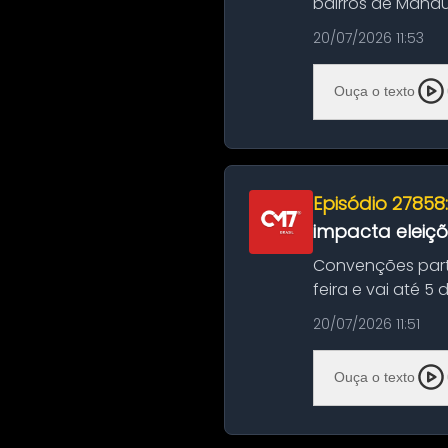
bairros de Manau
serviços de manut
20/07/2026 11:53
Ouça o texto
Episódio 27858
impacta eleiç
Convenções part
feira e vai até 5
suas convençõ...
20/07/2026 11:51
Ouça o texto