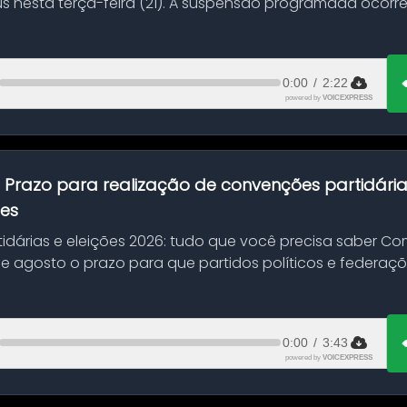
s nesta terça-feira (21). A suspensão programada ocorr
en...
0:00
/
2:22
powered by
VOICEXPRESS
:
Prazo para realização de convenções partidári
ões
idárias e eleições 2026: tudo que você precisa saber 
 de agosto o prazo para que partidos políticos e federaçõ
0:00
/
3:43
powered by
VOICEXPRESS