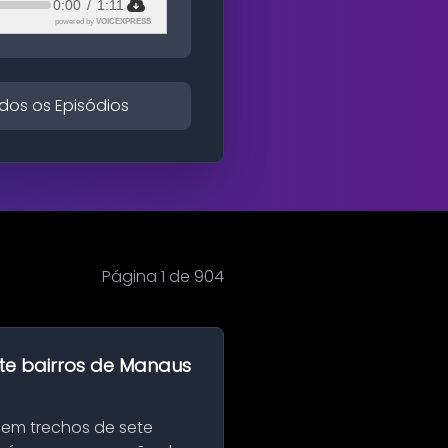
0:00
/
1:11
powered by
VOICEXPRESS
dos os Episódios
Página 1 de 904
te bairros de Manaus
 em trechos de sete