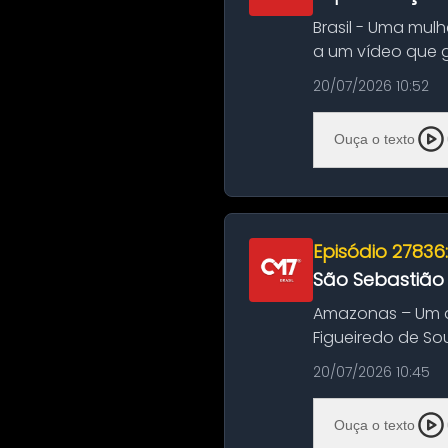
Brasil - Uma mul
a um vídeo que 
na Bahia. O c...
20/07/2026 10:52
Ouça o texto
Episódio 27836
São Sebastião
Amazonas – Um a
Figueiredo de So
Amazonas. A colis
20/07/2026 10:45
Ouça o texto