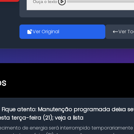
Ouça o texto
Ver Original
Ver To
os
:
Fique atento: Manutenção programada deixa se
ta terça-feira (21); veja a lista
ecimento de energia será interrompido temporariamente