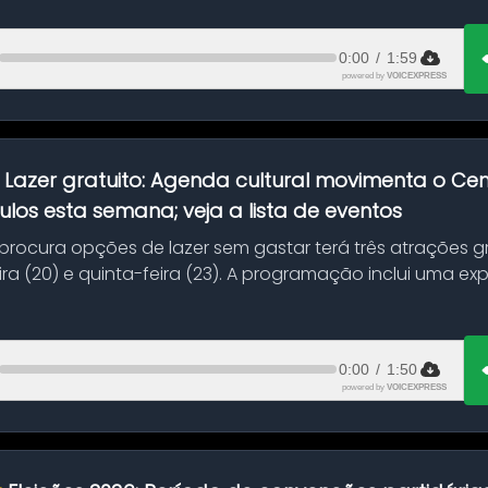
0:00
/
1:59
powered by
VOICEXPRESS
:
Lazer gratuito: Agenda cultural movimenta o C
ulos esta semana; veja a lista de eventos
ocura opções de lazer sem gastar terá três atrações gra
ra (20) e quinta-feira (23). A programação inclui uma e
0:00
/
1:50
powered by
VOICEXPRESS