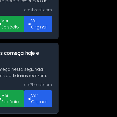
erá para a execução de
cm7brasil.com
Ver
Ver
Episódio
Original
as começa hoje e
Começa nesta segunda-
es partidárias realizem
cm7brasil.com
Ver
Ver
Episódio
Original