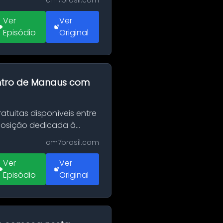
cm7brasil.com
Ver
Ver
Episódio
Original
entro de Manaus com
tuitas disponíveis entre
xposição dedicada à
cm7brasil.com
Ver
Ver
Episódio
Original