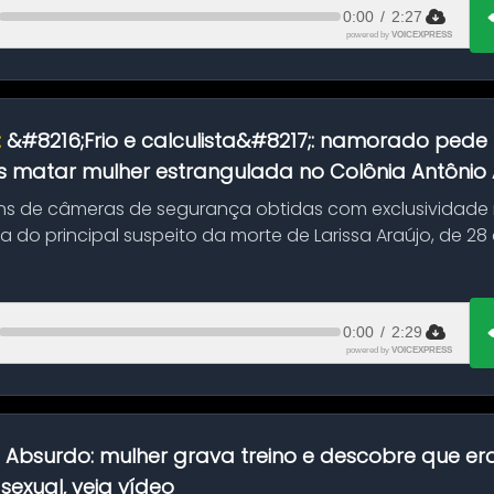
0:00
/
2:27
powered by
VOICEXPRESS
:
&#8216;Frio e calculista&#8217;: namorado pede 
 matar mulher estrangulada no Colônia Antônio Al
s de câmeras de segurança obtidas com exclusividade
do principal suspeito da morte de Larissa Araújo, de 28
 d...
0:00
/
2:29
powered by
VOICEXPRESS
:
Absurdo: mulher grava treino e descobre que er
exual, veja vídeo