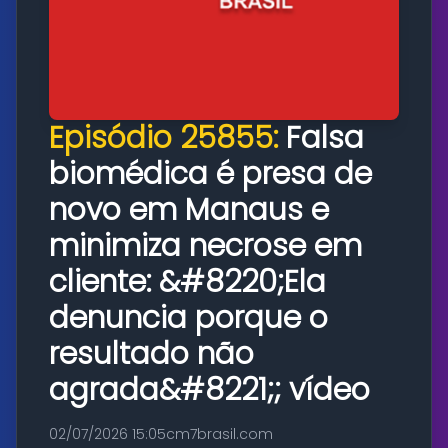
Episódio 25855:
Falsa
biomédica é presa de
novo em Manaus e
minimiza necrose em
cliente: &#8220;Ela
denuncia porque o
resultado não
agrada&#8221;; vídeo
02/07/2026 15:05
cm7brasil.com