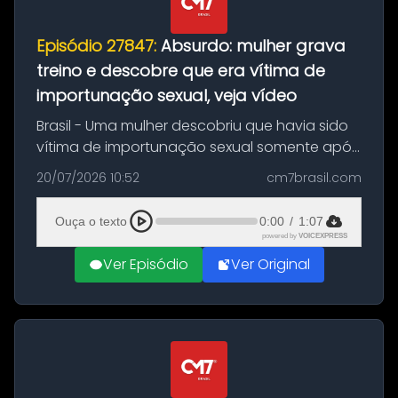
Episódio 27847:
Absurdo: mulher grava
treino e descobre que era vítima de
importunação sexual, veja vídeo
Brasil - Uma mulher descobriu que havia sido
vítima de importunação sexual somente após
assistir a um vídeo que gravou enquanto
20/07/2026 10:52
cm7brasil.com
treinava na academia de um condomínio em
Feira de Santana, na Bahia. O c...
Ouça o texto
0:00
/
1:07
powered by
VOICEXPRESS
Ver Episódio
Ver Original