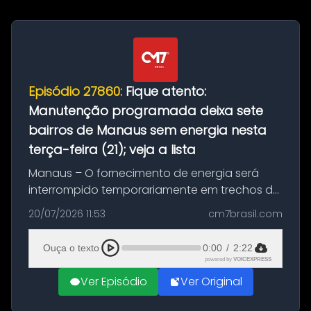
Episódio 27860:
Fique atento:
Manutenção programada deixa sete
bairros de Manaus sem energia nesta
terça-feira (21); veja a lista
Manaus – O fornecimento de energia será
interrompido temporariamente em trechos de
sete bairros de Manaus nesta terça-feira (21).
20/07/2026 11:53
cm7brasil.com
A suspensão programada ocorrerá para a
execução de serviços de manuten...
Ouça o texto
0:00
/
2:22
powered by
VOICEXPRESS
Ver Episódio
Ver Original