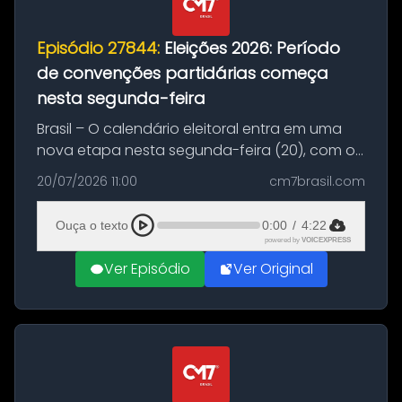
Episódio 27844:
Eleições 2026: Período
de convenções partidárias começa
nesta segunda-feira
Brasil – O calendário eleitoral entra em uma
nova etapa nesta segunda-feira (20), com o
início do período destinado às convenções
20/07/2026 11:00
cm7brasil.com
partidárias. Até 5 de agosto, partidos e
federações poderão oficializa...
Ouça o texto
0:00
/
4:22
powered by
VOICEXPRESS
Ver Episódio
Ver Original