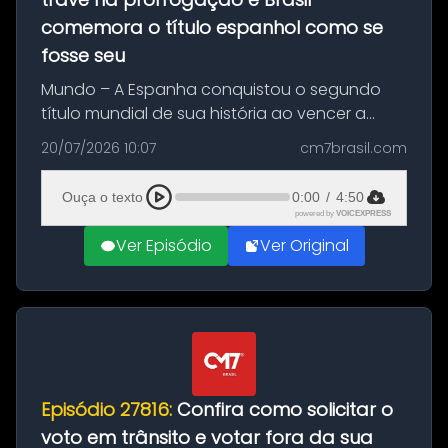
comemora o título espanhol como se
fosse seu
Mundo – A Espanha conquistou o segundo
título mundial de sua história ao vencer a
Argentina por 1 a 0, neste domingo (19), na
20/07/2026 10:07
cm7brasil.com
decisão da Copa do Mundo de 2026. Depois
de um duelo sem gols durante o te...
Ouça o texto
0:00
/
4:50
powered by
VOICEXPRESS
Ver Episódio
Ver Original
Episódio 27816:
Confira como solicitar o
voto em trânsito e votar fora da sua