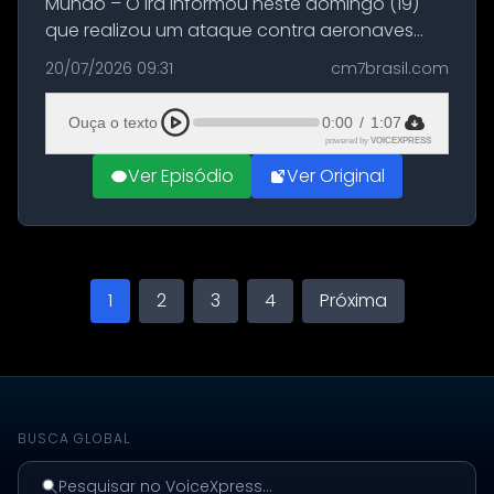
Mundo – O Irã informou neste domingo (19)
que realizou um ataque contra aeronaves
militares dos Estados Unidos estacionadas no
20/07/2026 09:31
cm7brasil.com
Aeroporto de Aqaba, na Jordânia, durante a
21ª fase da Operação Nasr 2. A...
Ouça o texto
0:00
/
1:07
powered by
VOICEXPRESS
Ver Episódio
Ver Original
1
2
3
4
Próxima
BUSCA GLOBAL
Pesquisar no VoiceXpress...