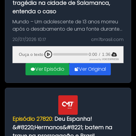
tragédia na cidade de Salamanca,
entenda o caso
Mundo – Um adolescente de 13 anos morreu
após o desabamento de uma fonte durante
as comemorações pelo título da Copa do
20/07/2026 10:17
cm7brasil.com
Mundo conquistado pela Espanha, em
Ciudad Rodrigo, na província de Salamanca,
Ouça o texto
0:00
/
1:36
no...
powered by
VOICEXPRESS
Ver Episódio
Ver Original
Episódio 27820:
Deu Espanha!
&#8220;Hermanos&#8221; batem na
trave na prorrogação e Brasil