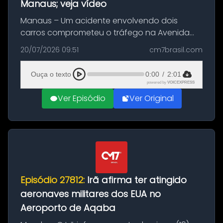
Manaus; veja vídeo
Manaus – Um acidente envolvendo dois
carros comprometeu o tráfego na Avenida
Brasil durante a manhã desta segunda-feira
20/07/2026 09:51
cm7brasil.com
(20), em frente ao complexo da Prefeitura de
Manaus, na Zona Oeste. A batida ter...
Ouça o texto
0:00
/
2:01
powered by
VOICEXPRESS
Ver Episódio
Ver Original
Episódio 27812:
Irã afirma ter atingido
aeronaves militares dos EUA no
Aeroporto de Aqaba