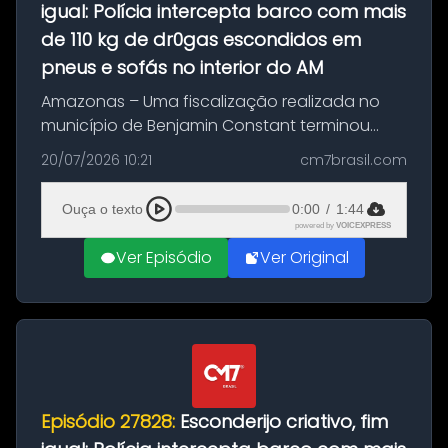
igual: Polícia intercepta barco com mais
de 110 kg de dr0gas escondidos em
pneus e sofás no interior do AM
Amazonas – Uma fiscalização realizada no
município de Benjamin Constant terminou
com a apreensão de aproximadamente 115
20/07/2026 10:21
cm7brasil.com
quilos de entorpecentes em uma
embarcação atracada no porto da cidade. O
Ouça o texto
0:00
/
1:44
materia...
powered by
VOICEXPRESS
Ver Episódio
Ver Original
Episódio 27828:
Esconderijo criativo, fim