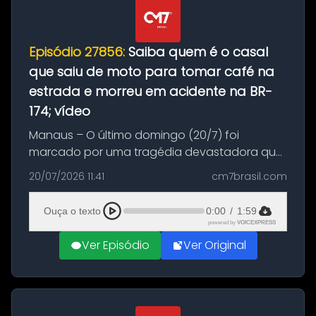
Episódio 27856:
Saiba quem é o casal
que saiu de moto para tomar café na
estrada e morreu em acidente na BR-
174; vídeo
Manaus – O último domingo (20/7) foi
marcado por uma tragédia devastadora que
resultou na morte precoce de dois jovens na
20/07/2026 11:41
cm7brasil.com
BR-174, na zona rural de Manaus. Um passeio
com destino a um típico café regio...
Ouça o texto
0:00
/
1:59
powered by
VOICEXPRESS
Ver Episódio
Ver Original