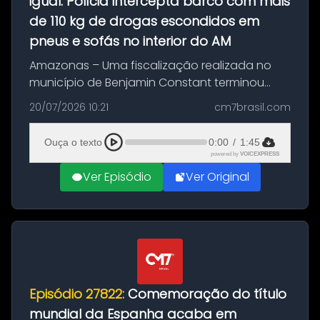
igual: Polícia intercepta barco com mais
de 110 kg de drogas escondidos em
pneus e sofás no interior do AM
Amazonas – Uma fiscalização realizada no
município de Benjamin Constant terminou
com a apreensão de aproximadamente 115
20/07/2026 10:21
cm7brasil.com
quilos de entorpecentes em uma
embarcação atracada no porto da cidade. O
Ouça o texto
0:00
/
1:45
materia...
powered by
VOICEXPRESS
Ver Episódio
Ver Original
Episódio 27822:
Comemoração do título
mundial da Espanha acaba em