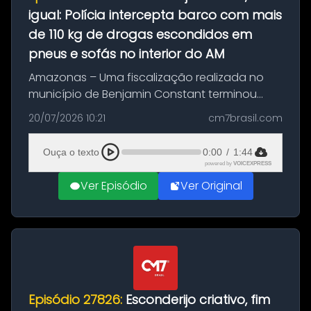
igual: Polícia intercepta barco com mais
de 110 kg de drogas escondidos em
pneus e sofás no interior do AM
Amazonas – Uma fiscalização realizada no
município de Benjamin Constant terminou
com a apreensão de aproximadamente 115
20/07/2026 10:21
cm7brasil.com
quilos de entorpecentes em uma
embarcação atracada no porto da cidade. O
Ouça o texto
0:00
/
1:44
materia...
powered by
VOICEXPRESS
Ver Episódio
Ver Original
Episódio 27826:
Esconderijo criativo, fim