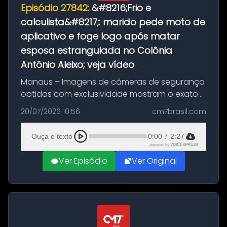
Episódio 27842:
&#8216;Frio e
calculista&#8217;: marido pede moto de
aplicativo e foge logo após matar
esposa estrangulada no Colônia
Antônio Aleixo; veja vídeo
Manaus – Imagens de câmeras de segurança
obtidas com exclusividade mostram o exato
momento da fuga do principal suspeito da
20/07/2026 10:56
cm7brasil.com
morte de Larissa Araújo, de 28 anos. O crime
ocorreu na noite deste último d...
Ouça o texto
0:00
/
2:27
powered by
VOICEXPRESS
Ver Episódio
Ver Original