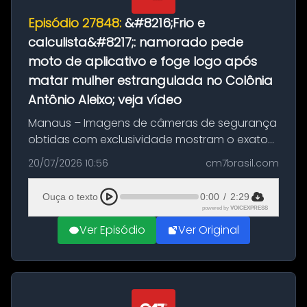
Episódio 27848:
&#8216;Frio e
calculista&#8217;: namorado pede
moto de aplicativo e foge logo após
matar mulher estrangulada no Colônia
Antônio Aleixo; veja vídeo
Manaus – Imagens de câmeras de segurança
obtidas com exclusividade mostram o exato
momento da fuga do principal suspeito da
20/07/2026 10:56
cm7brasil.com
morte de Larissa Araújo, de 28 anos. O crime
ocorreu na noite deste último d...
Ouça o texto
0:00
/
2:29
powered by
VOICEXPRESS
Ver Episódio
Ver Original