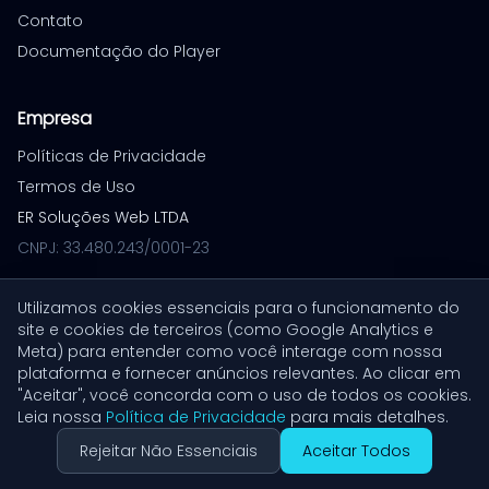
Contato
Documentação do Player
Empresa
Políticas de Privacidade
Termos de Uso
ER Soluções Web LTDA
CNPJ: 33.480.243/0001-23
Utilizamos cookies essenciais para o funcionamento do
site e cookies de terceiros (como Google Analytics e
© 2026 VoiceXpress. Todos os direitos reservados.
Meta) para entender como você interage com nossa
Build: 1779730054
plataforma e fornecer anúncios relevantes. Ao clicar em
"Aceitar", você concorda com o uso de todos os cookies.
Leia nossa
Política de Privacidade
para mais detalhes.
Rejeitar Não Essenciais
Aceitar Todos