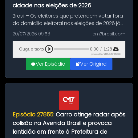
cidade nas eleições de 2026
Brasil – Os eleitores que pretendem votar fora
do domicílio eleitoral nas eleições de 2026 já
podem solicitar o voto em trânsito a partir
20/07/2026 09:58
cm7brasil.com
desta segunda-feira (20). O pedido pode ser
feito até 20 de ag...
Ouça o texto
0:00
/
1:28
powered by
VOICEXPRESS
Ver Episódio
Ver Original
Episódio 27855:
Carro atinge radar após
colisão na Avenida Brasil e provoca
lentidão em frente à Prefeitura de