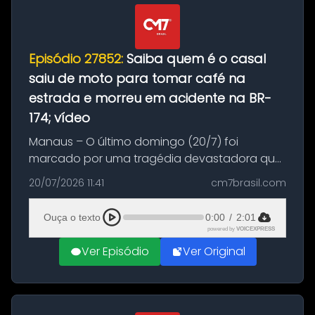
Episódio 27852:
Saiba quem é o casal
saiu de moto para tomar café na
estrada e morreu em acidente na BR-
174; vídeo
Manaus – O último domingo (20/7) foi
marcado por uma tragédia devastadora que
resultou na morte precoce de dois jovens na
20/07/2026 11:41
cm7brasil.com
BR-174, na zona rural de Manaus. Um passeio
com destino a um típico café regio...
Ouça o texto
0:00
/
2:01
powered by
VOICEXPRESS
Ver Episódio
Ver Original