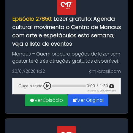
Episódio 27850:
Lazer gratuito: Agenda
cultural movimenta o Centro de Manaus
com arte e espetáculos esta semana;
veja a lista de eventos
Manaus – Quem procura opções de lazer sem
gastar terá três atrações gratuitas disponíveis
entre esta segunda-feira (20) e quinta-feira
20/07/2026 11:22
cm7brasil.com
(23). A programação inclui uma exposição
dedicada à história das ...
Ouça o texto
0:00
/
1:50
powered by
VOICEXPRESS
Ver Episódio
Ver Original