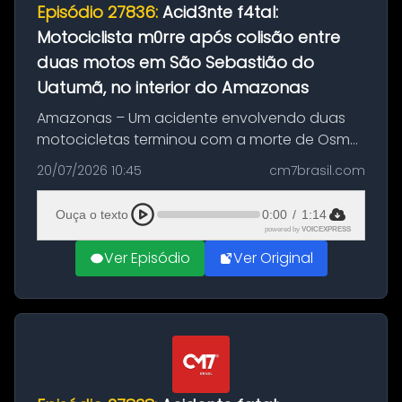
Episódio 27836:
Acid3nte f4tal:
Motociclista m0rre após colisão entre
duas motos em São Sebastião do
Uatumã, no interior do Amazonas
Amazonas – Um acidente envolvendo duas
motocicletas terminou com a morte de Osmar
Figueiredo de Souza, de 38 anos, no município
20/07/2026 10:45
cm7brasil.com
de São Sebastião do Uatumã, no interior do
Amazonas. A colisão ocorreu n...
Ouça o texto
0:00
/
1:14
powered by
VOICEXPRESS
Ver Episódio
Ver Original