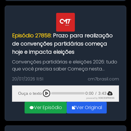
Episódio 27858:
Prazo para realização
de convenções partidárias começa
hoje e impacta eleições
Convenções partidárias e eleições 2026: tudo
que você precisa saber Começa nesta
segunda-feira e vai até 5 de agosto o prazo
20/07/2026 11:51
cm7brasil.com
para que partidos políticos e federações
partidárias realizem suas convençõ...
Ouça o texto
0:00
/
3:43
powered by
VOICEXPRESS
Ver Episódio
Ver Original