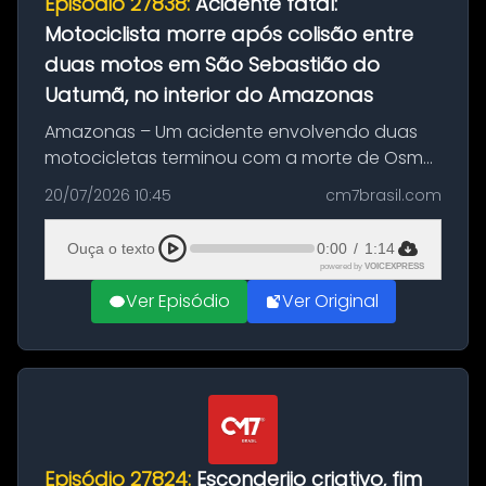
Episódio 27838:
Acidente fatal:
Motociclista morre após colisão entre
duas motos em São Sebastião do
Uatumã, no interior do Amazonas
Amazonas – Um acidente envolvendo duas
motocicletas terminou com a morte de Osmar
Figueiredo de Souza, de 38 anos, no município
20/07/2026 10:45
cm7brasil.com
de São Sebastião do Uatumã, no interior do
Amazonas. A colisão ocorreu n...
Ouça o texto
0:00
/
1:14
powered by
VOICEXPRESS
Ver Episódio
Ver Original
Episódio 27824:
Esconderijo criativo, fim