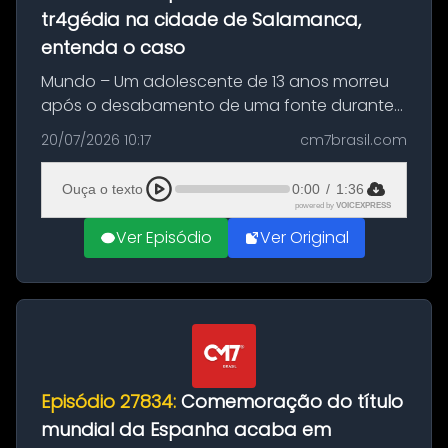
tr4gédia na cidade de Salamanca,
entenda o caso
Mundo – Um adolescente de 13 anos morreu
após o desabamento de uma fonte durante
as comemorações pelo título da Copa do
20/07/2026 10:17
cm7brasil.com
Mundo conquistado pela Espanha, em
Ciudad Rodrigo, na província de Salamanca,
Ouça o texto
0:00
/
1:36
no...
powered by
VOICEXPRESS
Ver Episódio
Ver Original
Episódio 27834:
Comemoração do título
mundial da Espanha acaba em