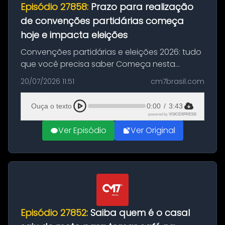
Episódio 27858:
Prazo para realização
de convenções partidárias começa
hoje e impacta eleições
Convenções partidárias e eleições 2026: tudo
que você precisa saber Começa nesta
segunda-feira e vai até 5 de agosto o prazo
20/07/2026 11:51
cm7brasil.com
para que partidos políticos e federações
partidárias realizem suas convençõ...
Ouça o texto
0:00
/
3:43
powered by
VOICEXPRESS
Ver Episódio
Ver Original
Episódio 27852:
Saiba quem é o casal