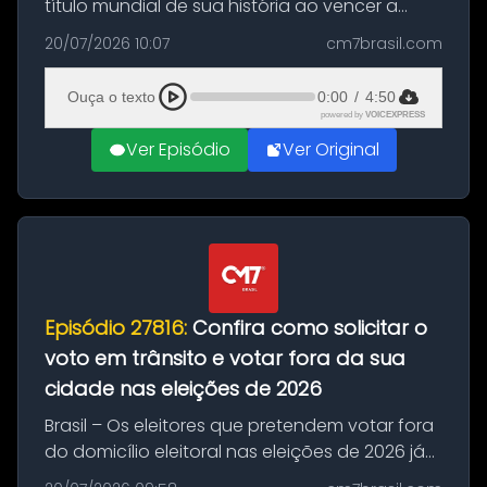
título mundial de sua história ao vencer a
Argentina por 1 a 0, neste domingo (19), na
20/07/2026 10:07
cm7brasil.com
decisão da Copa do Mundo de 2026. Depois
de um duelo sem gols durante o te...
Ouça o texto
0:00
/
4:50
powered by
VOICEXPRESS
Ver Episódio
Ver Original
Episódio 27816:
Confira como solicitar o
voto em trânsito e votar fora da sua
cidade nas eleições de 2026
Brasil – Os eleitores que pretendem votar fora
do domicílio eleitoral nas eleições de 2026 já
podem solicitar o voto em trânsito a partir