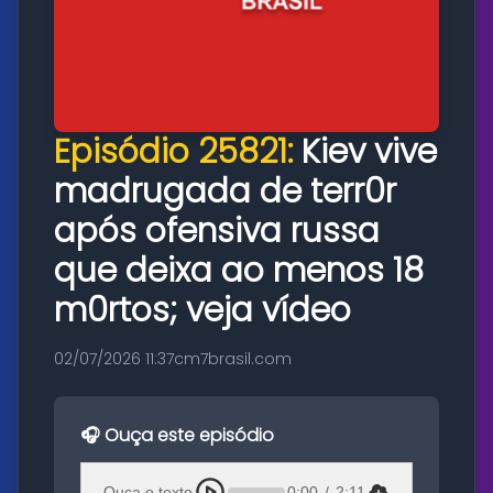
Episódio 25821:
Kiev vive
madrugada de terr0r
após ofensiva russa
que deixa ao menos 18
m0rtos; veja vídeo
02/07/2026 11:37
cm7brasil.com
🎧 Ouça este episódio
Ouça o texto
0:00
/
2:11