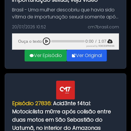
Brasil - Uma mulher descobriu que havia sido
vítima de importunação sexual somente após
assistir a um vídeo que gravou enquanto
20/07/2026 10:52
cm7brasil.com
treinava na academia de um condomínio em
Feira de Santana, na Bahia. O c...
Ouça o texto
0:00
/
1:07
powered by
VOICEXPRESS
Ver Episódio
Ver Original
Episódio 27836:
Acid3nte f4tal:
Motociclista m0rre após colisão entre
duas motos em São Sebastião do
Uatumã, no interior do Amazonas