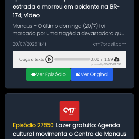
estrada e morreu em acidente na BR-
174; vídeo
Manaus – O último domingo (20/7) foi
marcado por uma tragédia devastadora que
resultou na morte precoce de dois jovens na
20/07/2026 11:41
cm7brasil.com
BR-174, na zona rural de Manaus. Um passeio
com destino a um típico café regio...
Ouça o texto
0:00
/
1:59
powered by
VOICEXPRESS
Ver Episódio
Ver Original
Episódio 27850:
Lazer gratuito: Agenda
cultural movimenta o Centro de Manaus