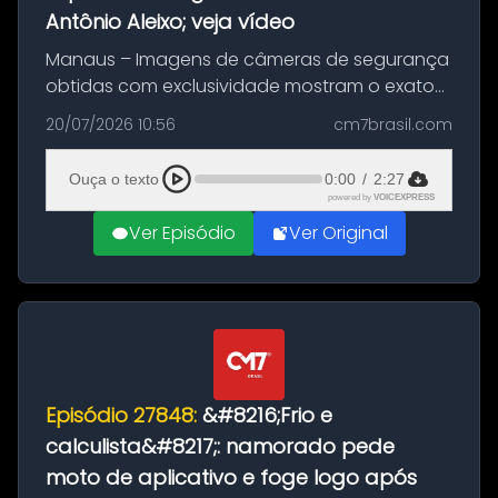
Antônio Aleixo; veja vídeo
Manaus – Imagens de câmeras de segurança
obtidas com exclusividade mostram o exato
momento da fuga do principal suspeito da
20/07/2026 10:56
cm7brasil.com
morte de Larissa Araújo, de 28 anos. O crime
ocorreu na noite deste último d...
Ouça o texto
0:00
/
2:27
powered by
VOICEXPRESS
Ver Episódio
Ver Original
Episódio 27848:
&#8216;Frio e
calculista&#8217;: namorado pede
moto de aplicativo e foge logo após