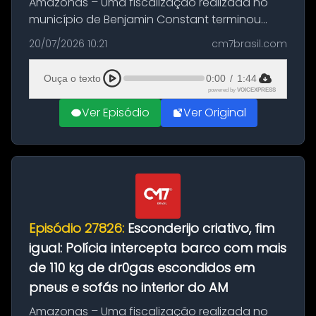
Amazonas – Uma fiscalização realizada no
município de Benjamin Constant terminou
com a apreensão de aproximadamente 115
20/07/2026 10:21
cm7brasil.com
quilos de entorpecentes em uma
embarcação atracada no porto da cidade. O
Ouça o texto
0:00
/
1:44
materia...
powered by
VOICEXPRESS
Ver Episódio
Ver Original
Episódio 27826:
Esconderijo criativo, fim
igual: Polícia intercepta barco com mais
de 110 kg de dr0gas escondidos em
pneus e sofás no interior do AM
Amazonas – Uma fiscalização realizada no