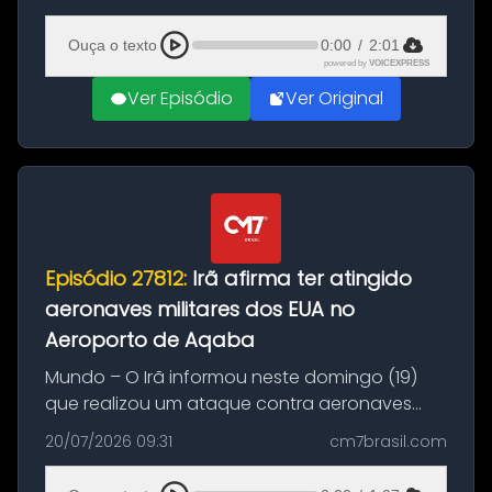
(20), em frente ao complexo da Prefeitura de
Manaus, na Zona Oeste. A batida ter...
Ouça o texto
0:00
/
2:01
powered by
VOICEXPRESS
Ver Episódio
Ver Original
Episódio 27812:
Irã afirma ter atingido
aeronaves militares dos EUA no
Aeroporto de Aqaba
Mundo – O Irã informou neste domingo (19)
que realizou um ataque contra aeronaves
militares dos Estados Unidos estacionadas no
20/07/2026 09:31
cm7brasil.com
Aeroporto de Aqaba, na Jordânia, durante a
21ª fase da Operação Nasr 2. A...