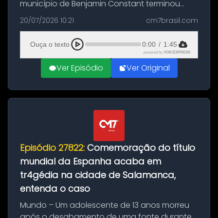
município de Benjamin Constant terminou
com a apreensão de aproximadamente 115
20/07/2026 10:21
cm7brasil.com
quilos de entorpecentes em uma
embarcação atracada no porto da cidade. O
Ouça o texto
0:00
/
1:45
materia...
powered by
VOICEXPRESS
Ver Episódio
Ver Original
Episódio 27822:
Comemoração do título
mundial da Espanha acaba em
tr4gédia na cidade de Salamanca,
entenda o caso
Mundo – Um adolescente de 13 anos morreu
após o desabamento de uma fonte durante