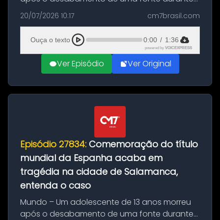
as comemorações pelo título da Copa do
20/07/2026 10:17
cm7brasil.com
Mundo conquistado pela Espanha, em
Ciudad Rodrigo, na província de Salamanca,
Ouça o texto
0:00
/
1:36
no...
powered by
VOICEXPRESS
Ver Episódio
Ver Original
Episódio 27834:
Comemoração do título
mundial da Espanha acaba em
tragédia na cidade de Salamanca,
entenda o caso
Mundo – Um adolescente de 13 anos morreu
após o desabamento de uma fonte durante