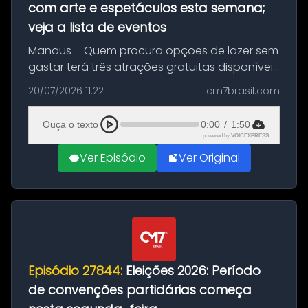
com arte e espetáculos esta semana;
veja a lista de eventos
Manaus – Quem procura opções de lazer sem
gastar terá três atrações gratuitas disponíveis
entre esta segunda-feira (20) e quinta-feira
20/07/2026 11:22
cm7brasil.com
(23). A programação inclui uma exposição
dedicada à história das ...
Ouça o texto
0:00
/
1:50
powered by
VOICEXPRESS
Ver Episódio
Ver Original
Episódio 27844:
Eleições 2026: Período
de convenções partidárias começa