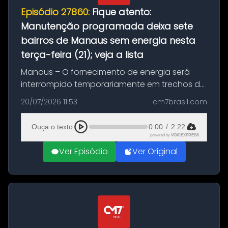
Episódio 27860:
Fique atento:
Manutenção programada deixa sete
bairros de Manaus sem energia nesta
terça-feira (21); veja a lista
Manaus – O fornecimento de energia será
interrompido temporariamente em trechos de
sete bairros de Manaus nesta terça-feira (21).
20/07/2026 11:53
cm7brasil.com
A suspensão programada ocorrerá para a
execução de serviços de manuten...
Ouça o texto
0:00
/
2:22
powered by
VOICEXPRESS
Ver Episódio
Ver Original