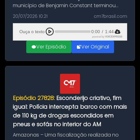
município de Benjamin Constant terminou
com a apreensão de aproximadamente 115
20/07/2026 10:21
cm7brasil.com
quilos de entorpecentes em uma
embarcação atracada no porto da cidade. O
Ouça o texto
0:00
/
1:44
materia...
powered by
VOICEXPRESS
Ver Episódio
Ver Original
Episódio 27828:
Esconderijo criativo, fim
igual: Polícia intercepta barco com mais
de 110 kg de drogas escondidos em
pneus e sofás no interior do AM
Amazonas – Uma fiscalização realizada no