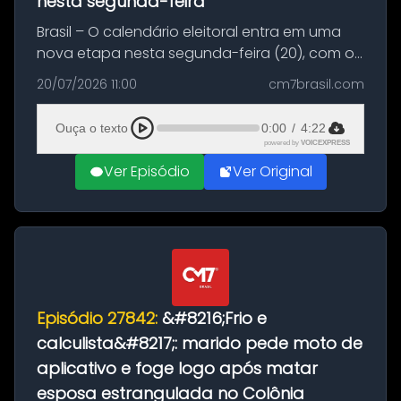
nesta segunda-feira
Brasil – O calendário eleitoral entra em uma
nova etapa nesta segunda-feira (20), com o
início do período destinado às convenções
20/07/2026 11:00
cm7brasil.com
partidárias. Até 5 de agosto, partidos e
federações poderão oficializa...
Ouça o texto
0:00
/
4:22
powered by
VOICEXPRESS
Ver Episódio
Ver Original
Episódio 27842:
&#8216;Frio e
calculista&#8217;: marido pede moto de
aplicativo e foge logo após matar
esposa estrangulada no Colônia