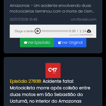
Amazonas – Um acidente envolvendo duas
motocicletas terminou com a morte de Osmar
Figueiredo de Souza, de 38 anos, no município
20/07/2026 10:45
cm7brasil.com
de São Sebastião do Uatumã, no interior do
Amazonas. A colisão ocorreu n...
Ouça o texto
0:00
/
1:14
powered by
VOICEXPRESS
Ver Episódio
Ver Original
Episódio 27838:
Acidente fatal:
Motociclista morre após colisão entre
duas motos em São Sebastião do
Uatumã, no interior do Amazonas