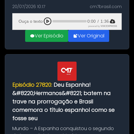
as comemorações pelo título da Copa do
20/07/2026 10:17
cm7brasil.com
Mundo conquistado pela Espanha, em
Ciudad Rodrigo, na província de Salamanca,
Ouça o texto
0:00
/
1:36
no...
powered by
VOICEXPRESS
Ver Episódio
Ver Original
Episódio 27820:
Deu Espanha!
&#8220;Hermanos&#8221; batem na
trave na prorrogação e Brasil
comemora o título espanhol como se
fosse seu
Mundo – A Espanha conquistou o segundo