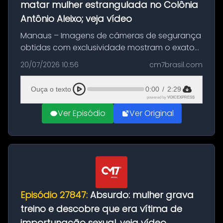
matar mulher estrangulada no Colônia
Antônio Aleixo; veja vídeo
Manaus – Imagens de câmeras de segurança
obtidas com exclusividade mostram o exato
momento da fuga do principal suspeito da
20/07/2026 10:56
cm7brasil.com
morte de Larissa Araújo, de 28 anos. O crime
ocorreu na noite deste último d...
Ouça o texto
0:00
/
2:29
powered by
VOICEXPRESS
Ver Episódio
Ver Original
Episódio 27847:
Absurdo: mulher grava
treino e descobre que era vítima de
importunação sexual, veja vídeo