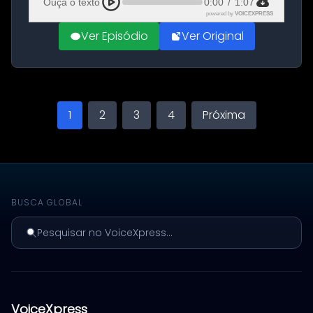
Ouça o texto
0:00
/
1:07
powered by
VOICEXPRESS
Ver Episódio
Ver Original
1
2
3
4
Próxima
BUSCA GLOBAL
Pesquisar no VoiceXpress...
VoiceXpress