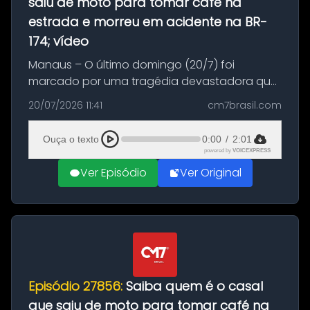
saiu de moto para tomar café na
estrada e morreu em acidente na BR-
174; vídeo
Manaus – O último domingo (20/7) foi
marcado por uma tragédia devastadora que
resultou na morte precoce de dois jovens na
20/07/2026 11:41
cm7brasil.com
BR-174, na zona rural de Manaus. Um passeio
com destino a um típico café regio...
Ouça o texto
0:00
/
2:01
powered by
VOICEXPRESS
Ver Episódio
Ver Original
Episódio 27856:
Saiba quem é o casal
que saiu de moto para tomar café na