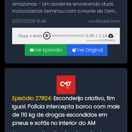
Amazonas – Um acidente envolvendo duas
motocicletas terminou com a morte de Osmar
Figueiredo de Souza, de 38 anos, no município
20/07/2026 10:45
cm7brasil.com
de São Sebastião do Uatumã, no interior do
Amazonas. A colisão ocorreu n...
Ouça o texto
0:00
/
1:14
powered by
VOICEXPRESS
Ver Episódio
Ver Original
Episódio 27824:
Esconderijo criativo, fim
igual: Polícia intercepta barco com mais
de 110 kg de drogas escondidos em
pneus e sofás no interior do AM