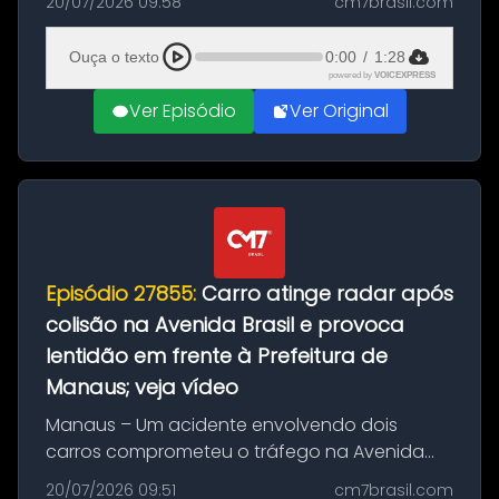
20/07/2026 09:58
cm7brasil.com
desta segunda-feira (20). O pedido pode ser
feito até 20 de ag...
Ouça o texto
0:00
/
1:28
powered by
VOICEXPRESS
Ver Episódio
Ver Original
Episódio 27855:
Carro atinge radar após
colisão na Avenida Brasil e provoca
lentidão em frente à Prefeitura de
Manaus; veja vídeo
Manaus – Um acidente envolvendo dois
carros comprometeu o tráfego na Avenida
Brasil durante a manhã desta segunda-feira
20/07/2026 09:51
cm7brasil.com