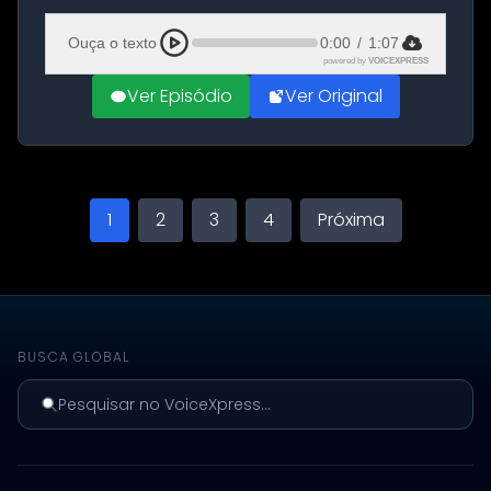
Aeroporto de Aqaba, na Jordânia, durante a
21ª fase da Operação Nasr 2. A...
Ouça o texto
0:00
/
1:07
powered by
VOICEXPRESS
Ver Episódio
Ver Original
1
2
3
4
Próxima
BUSCA GLOBAL
Pesquisar no VoiceXpress...