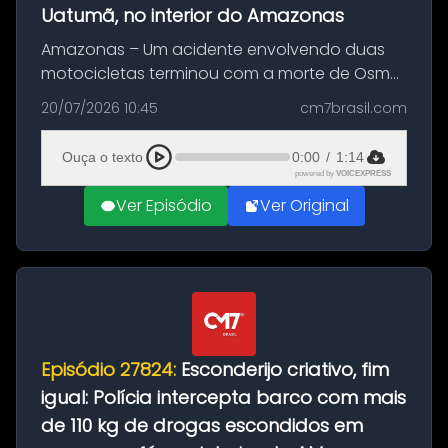
Uatumã, no interior do Amazonas
Amazonas – Um acidente envolvendo duas
motocicletas terminou com a morte de Osmar
Figueiredo de Souza, de 38 anos, no município
20/07/2026 10:45
cm7brasil.com
de São Sebastião do Uatumã, no interior do
Amazonas. A colisão ocorreu n...
Ouça o texto
0:00
/
1:14
powered by
VOICEXPRESS
Ver Episódio
Ver Original
Episódio 27824:
Esconderijo criativo, fim
igual: Polícia intercepta barco com mais
de 110 kg de drogas escondidos em