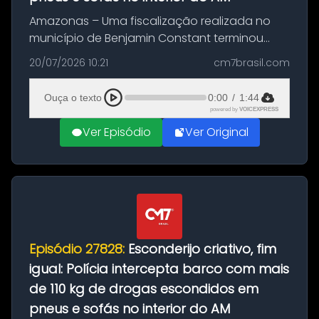
Amazonas – Uma fiscalização realizada no
município de Benjamin Constant terminou
com a apreensão de aproximadamente 115
20/07/2026 10:21
cm7brasil.com
quilos de entorpecentes em uma
embarcação atracada no porto da cidade. O
Ouça o texto
0:00
/
1:44
materia...
powered by
VOICEXPRESS
Ver Episódio
Ver Original
Episódio 27828:
Esconderijo criativo, fim
igual: Polícia intercepta barco com mais
de 110 kg de drogas escondidos em
pneus e sofás no interior do AM