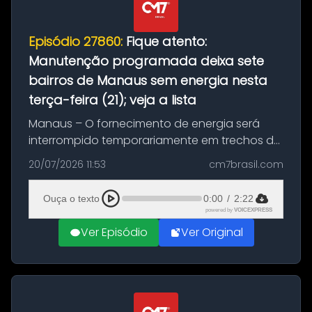
Episódio 27860:
Fique atento:
Manutenção programada deixa sete
bairros de Manaus sem energia nesta
terça-feira (21); veja a lista
Manaus – O fornecimento de energia será
interrompido temporariamente em trechos de
sete bairros de Manaus nesta terça-feira (21).
20/07/2026 11:53
cm7brasil.com
A suspensão programada ocorrerá para a
execução de serviços de manuten...
Ouça o texto
0:00
/
2:22
powered by
VOICEXPRESS
Ver Episódio
Ver Original