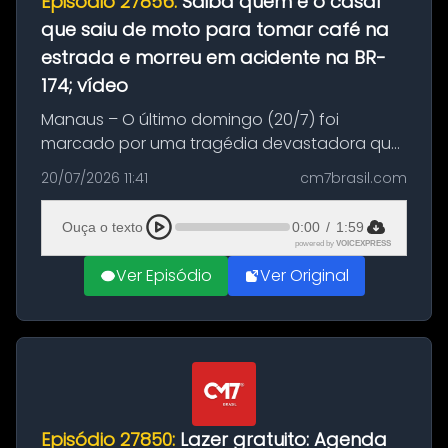
Episódio 27856:
Saiba quem é o casal
que saiu de moto para tomar café na
estrada e morreu em acidente na BR-
174; vídeo
Manaus – O último domingo (20/7) foi
marcado por uma tragédia devastadora que
resultou na morte precoce de dois jovens na
20/07/2026 11:41
cm7brasil.com
BR-174, na zona rural de Manaus. Um passeio
com destino a um típico café regio...
Ouça o texto
0:00
/
1:59
powered by
VOICEXPRESS
Ver Episódio
Ver Original
Episódio 27850:
Lazer gratuito: Agenda