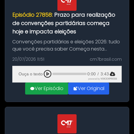
Episódio 27858:
Prazo para realização
de convenções partidárias começa
hoje e impacta eleições
Convenções partidárias e eleições 2026: tudo
que você precisa saber Começa nesta
segunda-feira e vai até 5 de agosto o prazo
20/07/2026 11:51
cm7brasil.com
para que partidos políticos e federações
partidárias realizem suas convençõ...
Ouça o texto
0:00
/
3:43
powered by
VOICEXPRESS
Ver Episódio
Ver Original