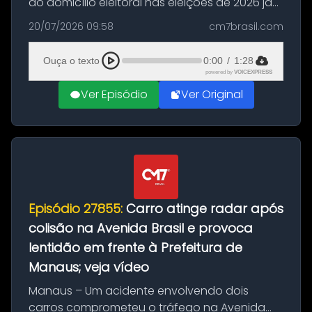
do domicílio eleitoral nas eleições de 2026 já
podem solicitar o voto em trânsito a partir
20/07/2026 09:58
cm7brasil.com
desta segunda-feira (20). O pedido pode ser
feito até 20 de ag...
Ouça o texto
0:00
/
1:28
powered by
VOICEXPRESS
Ver Episódio
Ver Original
Episódio 27855:
Carro atinge radar após
colisão na Avenida Brasil e provoca
lentidão em frente à Prefeitura de
Manaus; veja vídeo
Manaus – Um acidente envolvendo dois
carros comprometeu o tráfego na Avenida