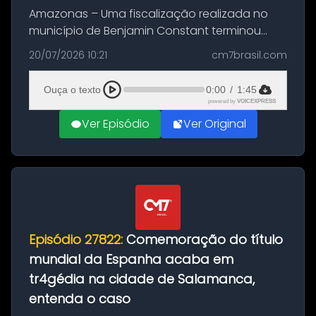
Amazonas – Uma fiscalização realizada no
município de Benjamin Constant terminou
com a apreensão de aproximadamente 115
20/07/2026 10:21
cm7brasil.com
quilos de entorpecentes em uma
embarcação atracada no porto da cidade. O
Ouça o texto
0:00
/
1:45
materia...
powered by
VOICEXPRESS
Ver Episódio
Ver Original
Episódio 27822:
Comemoração do título
mundial da Espanha acaba em
tr4gédia na cidade de Salamanca,
entenda o caso