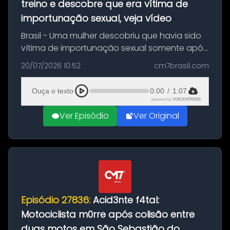
treino e descobre que era vítima de
importunação sexual, veja vídeo
Brasil - Uma mulher descobriu que havia sido
vítima de importunação sexual somente após
assistir a um vídeo que gravou enquanto
20/07/2026 10:52
cm7brasil.com
treinava na academia de um condomínio em
Feira de Santana, na Bahia. O c...
Ouça o texto
0:00
/
1:07
powered by
VOICEXPRESS
Ver Episódio
Ver Original
Episódio 27836:
Acid3nte f4tal:
Motociclista m0rre após colisão entre
duas motos em São Sebastião do