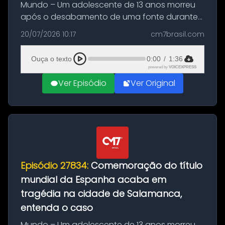
Mundo – Um adolescente de 13 anos morreu
após o desabamento de uma fonte durante
as comemorações pelo título da Copa do
20/07/2026 10:17
cm7brasil.com
Mundo conquistado pela Espanha, em
Ciudad Rodrigo, na província de Salamanca,
Ouça o texto
0:00
/
1:36
no...
powered by
VOICEXPRESS
Ver Episódio
Ver Original
Episódio 27834:
Comemoração do título
mundial da Espanha acaba em
tragédia na cidade de Salamanca,
entenda o caso
Mundo – Um adolescente de 13 anos morreu