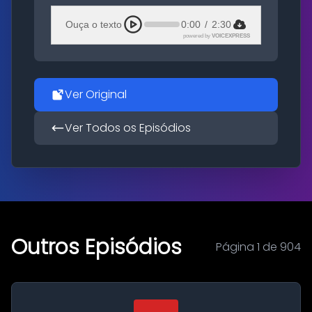
Ouça o texto
0:00
/
2:30
powered by
VOICEXPRESS
Ver Original
Ver Todos os Episódios
Outros Episódios
Página 1 de 904