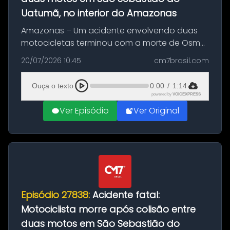
Uatumã, no interior do Amazonas
Amazonas – Um acidente envolvendo duas
motocicletas terminou com a morte de Osmar
Figueiredo de Souza, de 38 anos, no município
20/07/2026 10:45
cm7brasil.com
de São Sebastião do Uatumã, no interior do
Amazonas. A colisão ocorreu n...
Ouça o texto
0:00
/
1:14
powered by
VOICEXPRESS
Ver Episódio
Ver Original
Episódio 27838:
Acidente fatal:
Motociclista morre após colisão entre
duas motos em São Sebastião do