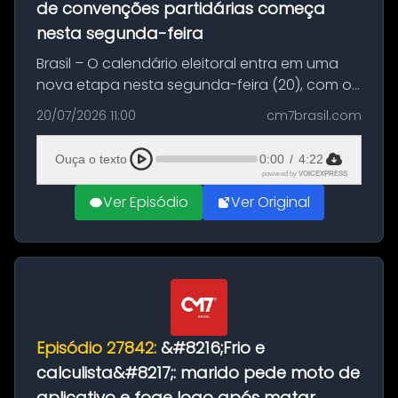
de convenções partidárias começa
nesta segunda-feira
Brasil – O calendário eleitoral entra em uma
nova etapa nesta segunda-feira (20), com o
início do período destinado às convenções
20/07/2026 11:00
cm7brasil.com
partidárias. Até 5 de agosto, partidos e
federações poderão oficializa...
Ouça o texto
0:00
/
4:22
powered by
VOICEXPRESS
Ver Episódio
Ver Original
Episódio 27842:
&#8216;Frio e
calculista&#8217;: marido pede moto de
aplicativo e foge logo após matar