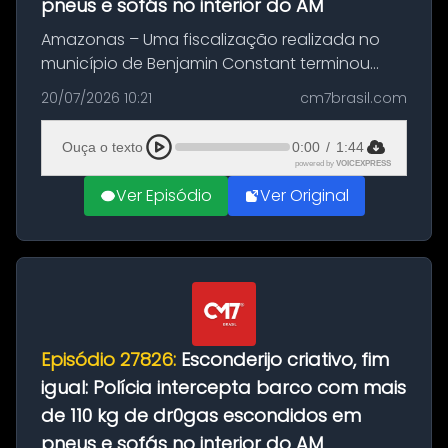
pneus e sofás no interior do AM
Amazonas – Uma fiscalização realizada no
município de Benjamin Constant terminou
com a apreensão de aproximadamente 115
20/07/2026 10:21
cm7brasil.com
quilos de entorpecentes em uma
embarcação atracada no porto da cidade. O
Ouça o texto
0:00
/
1:44
materia...
powered by
VOICEXPRESS
Ver Episódio
Ver Original
Episódio 27826:
Esconderijo criativo, fim
igual: Polícia intercepta barco com mais
de 110 kg de dr0gas escondidos em
pneus e sofás no interior do AM