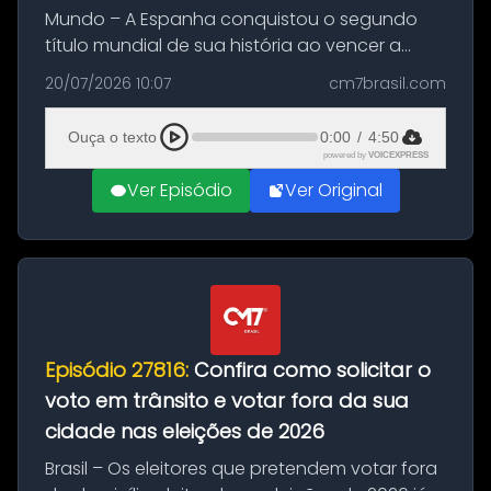
Mundo – A Espanha conquistou o segundo
título mundial de sua história ao vencer a
Argentina por 1 a 0, neste domingo (19), na
20/07/2026 10:07
cm7brasil.com
decisão da Copa do Mundo de 2026. Depois
de um duelo sem gols durante o te...
Ouça o texto
0:00
/
4:50
powered by
VOICEXPRESS
Ver Episódio
Ver Original
Episódio 27816:
Confira como solicitar o
voto em trânsito e votar fora da sua
cidade nas eleições de 2026
Brasil – Os eleitores que pretendem votar fora