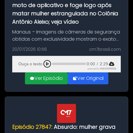
moto de aplicativo e foge logo após
matar mulher estrangulada no Colônia
Antônio Aleixo; veja vídeo
Manaus – Imagens de câmeras de segurança
obtidas com exclusividade mostram o exato
momento da fuga do principal suspeito da
20/07/2026 10:56
cm7brasil.com
morte de Larissa Araújo, de 28 anos. O crime
ocorreu na noite deste último d...
Ouça o texto
0:00
/
2:29
powered by
VOICEXPRESS
Ver Episódio
Ver Original
Episódio 27847:
Absurdo: mulher grava