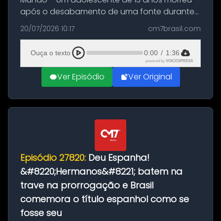
após o desabamento de uma fonte durante
as comemorações pelo título da Copa do
20/07/2026 10:17
cm7brasil.com
Mundo conquistado pela Espanha, em
Ciudad Rodrigo, na província de Salamanca,
Ouça o texto
0:00
/
1:36
no...
powered by
VOICEXPRESS
Ver Episódio
Ver Original
Episódio 27820:
Deu Espanha!
&#8220;Hermanos&#8221; batem na
trave na prorrogação e Brasil
comemora o título espanhol como se
fosse seu