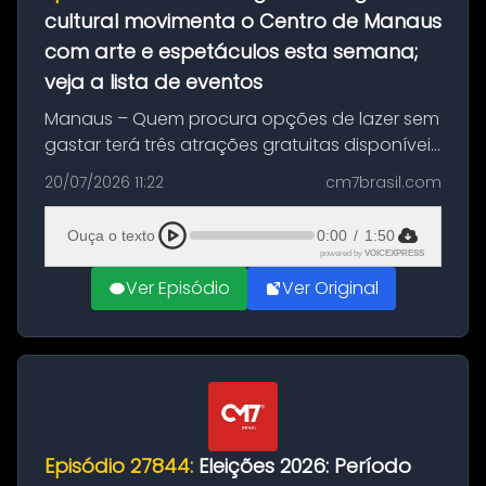
cultural movimenta o Centro de Manaus
com arte e espetáculos esta semana;
veja a lista de eventos
Manaus – Quem procura opções de lazer sem
gastar terá três atrações gratuitas disponíveis
entre esta segunda-feira (20) e quinta-feira
20/07/2026 11:22
cm7brasil.com
(23). A programação inclui uma exposição
dedicada à história das ...
Ouça o texto
0:00
/
1:50
powered by
VOICEXPRESS
Ver Episódio
Ver Original
Episódio 27844:
Eleições 2026: Período