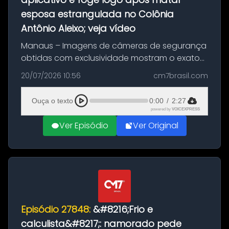
esposa estrangulada no Colônia
Antônio Aleixo; veja vídeo
Manaus – Imagens de câmeras de segurança
obtidas com exclusividade mostram o exato
momento da fuga do principal suspeito da
20/07/2026 10:56
cm7brasil.com
morte de Larissa Araújo, de 28 anos. O crime
ocorreu na noite deste último d...
Ouça o texto
0:00
/
2:27
powered by
VOICEXPRESS
Ver Episódio
Ver Original
Episódio 27848:
&#8216;Frio e
calculista&#8217;: namorado pede