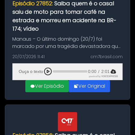
Episódio 27852:
Saiba quem é o casal
saiu de moto para tomar café na
estrada e morreu em acidente na BR-
174; vídeo
Manaus – O último domingo (20/7) foi
marcado por uma tragédia devastadora que
resultou na morte precoce de dois jovens na
20/07/2026 11:41
cm7brasil.com
BR-174, na zona rural de Manaus. Um passeio
com destino a um típico café regio...
Ouça o texto
0:00
/
2:01
powered by
VOICEXPRESS
Ver Episódio
Ver Original