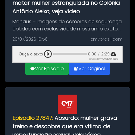
matar mulher estrangulada no Colônia
Antônio Aleixo; veja vídeo
Manaus – Imagens de câmeras de segurança
obtidas com exclusividade mostram o exato
momento da fuga do principal suspeito da
20/07/2026 10:56
cm7brasil.com
morte de Larissa Araújo, de 28 anos. O crime
ocorreu na noite deste último d...
Ouça o texto
0:00
/
2:29
powered by
VOICEXPRESS
Ver Episódio
Ver Original
Episódio 27847:
Absurdo: mulher grava
treino e descobre que era vítima de
importunação sexual, veja vídeo