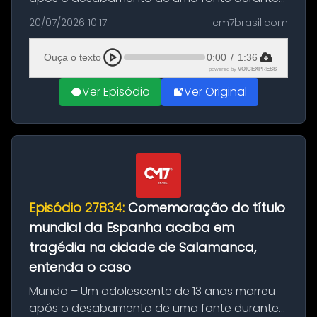
as comemorações pelo título da Copa do
20/07/2026 10:17
cm7brasil.com
Mundo conquistado pela Espanha, em
Ciudad Rodrigo, na província de Salamanca,
Ouça o texto
0:00
/
1:36
no...
powered by
VOICEXPRESS
Ver Episódio
Ver Original
Episódio 27834:
Comemoração do título
mundial da Espanha acaba em
tragédia na cidade de Salamanca,
entenda o caso
Mundo – Um adolescente de 13 anos morreu
após o desabamento de uma fonte durante