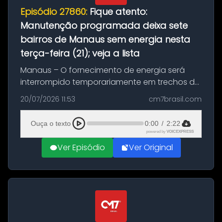
Episódio 27860:
Fique atento:
Manutenção programada deixa sete
bairros de Manaus sem energia nesta
terça-feira (21); veja a lista
Manaus – O fornecimento de energia será
interrompido temporariamente em trechos de
sete bairros de Manaus nesta terça-feira (21).
20/07/2026 11:53
cm7brasil.com
A suspensão programada ocorrerá para a
execução de serviços de manuten...
Ouça o texto
0:00
/
2:22
powered by
VOICEXPRESS
Ver Episódio
Ver Original