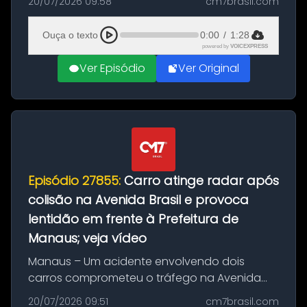
20/07/2026 09:58
cm7brasil.com
desta segunda-feira (20). O pedido pode ser
feito até 20 de ag...
Ouça o texto
0:00
/
1:28
powered by
VOICEXPRESS
Ver Episódio
Ver Original
Episódio 27855:
Carro atinge radar após
colisão na Avenida Brasil e provoca
lentidão em frente à Prefeitura de
Manaus; veja vídeo
Manaus – Um acidente envolvendo dois
carros comprometeu o tráfego na Avenida
Brasil durante a manhã desta segunda-feira
20/07/2026 09:51
cm7brasil.com