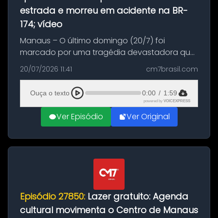
estrada e morreu em acidente na BR-
174; vídeo
Manaus – O último domingo (20/7) foi
marcado por uma tragédia devastadora que
resultou na morte precoce de dois jovens na
20/07/2026 11:41
cm7brasil.com
BR-174, na zona rural de Manaus. Um passeio
com destino a um típico café regio...
Ouça o texto
0:00
/
1:59
powered by
VOICEXPRESS
Ver Episódio
Ver Original
Episódio 27850:
Lazer gratuito: Agenda
cultural movimenta o Centro de Manaus