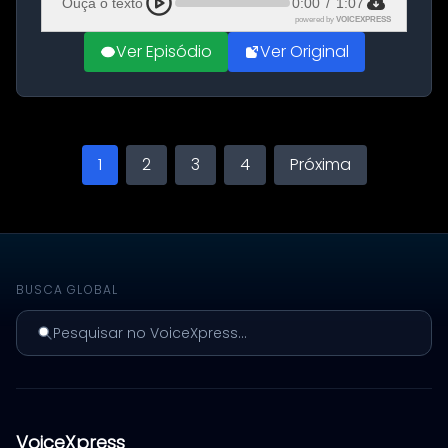
Ouça o texto
0:00
/
1:07
powered by
VOICEXPRESS
Ver Episódio
Ver Original
1
2
3
4
Próxima
BUSCA GLOBAL
Pesquisar no VoiceXpress...
VoiceXpress