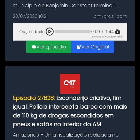
município de Benjamin Constant terminou
com a apreensão de aproximadamente 115
20/07/2026 10:21
cm7brasil.com
quilos de entorpecentes em uma
embarcação atracada no porto da cidade. O
Ouça o texto
0:00
/
1:44
materia...
powered by
VOICEXPRESS
Ver Episódio
Ver Original
Episódio 27828:
Esconderijo criativo, fim
igual: Polícia intercepta barco com mais
de 110 kg de drogas escondidos em
pneus e sofás no interior do AM
Amazonas – Uma fiscalização realizada no