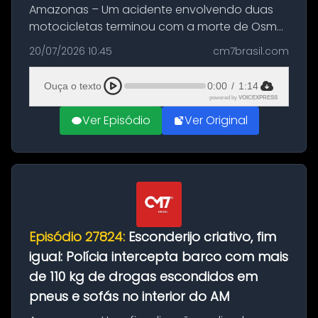
Amazonas – Um acidente envolvendo duas
motocicletas terminou com a morte de Osmar
Figueiredo de Souza, de 38 anos, no município
20/07/2026 10:45
cm7brasil.com
de São Sebastião do Uatumã, no interior do
Amazonas. A colisão ocorreu n...
Ouça o texto
0:00
/
1:14
powered by
VOICEXPRESS
Ver Episódio
Ver Original
Episódio 27824:
Esconderijo criativo, fim
igual: Polícia intercepta barco com mais
de 110 kg de drogas escondidos em
pneus e sofás no interior do AM