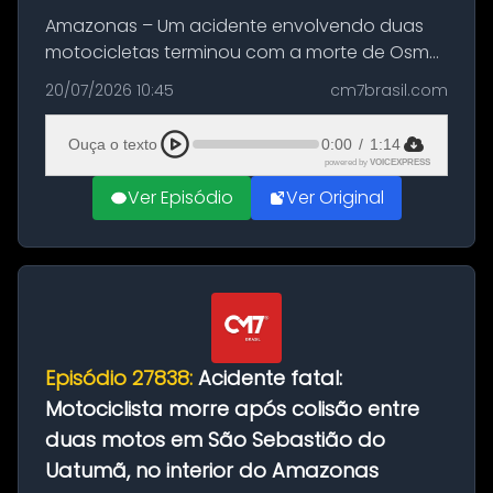
Amazonas – Um acidente envolvendo duas
motocicletas terminou com a morte de Osmar
Figueiredo de Souza, de 38 anos, no município
20/07/2026 10:45
cm7brasil.com
de São Sebastião do Uatumã, no interior do
Amazonas. A colisão ocorreu n...
Ouça o texto
0:00
/
1:14
powered by
VOICEXPRESS
Ver Episódio
Ver Original
Episódio 27838:
Acidente fatal:
Motociclista morre após colisão entre
duas motos em São Sebastião do
Uatumã, no interior do Amazonas