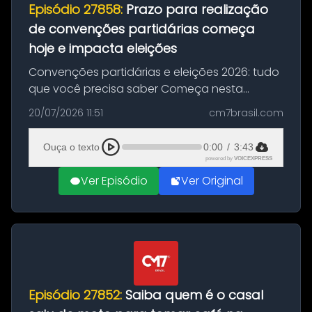
Episódio 27858:
Prazo para realização
de convenções partidárias começa
hoje e impacta eleições
Convenções partidárias e eleições 2026: tudo
que você precisa saber Começa nesta
segunda-feira e vai até 5 de agosto o prazo
20/07/2026 11:51
cm7brasil.com
para que partidos políticos e federações
partidárias realizem suas convençõ...
Ouça o texto
0:00
/
3:43
powered by
VOICEXPRESS
Ver Episódio
Ver Original
Episódio 27852:
Saiba quem é o casal