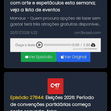
com arte e espetáculos esta semana;
veja a lista de eventos
Manaus – Quem procura opções de lazer sem
gastar terá três atrações gratuitas disponíveis
entre esta segunda-feira (20) e quinta-feira
20/07/2026 11:22
cm7brasil.com
(23). A programação inclui uma exposição
dedicada à história das ...
Ouça o texto
0:00
/
1:50
powered by
VOICEXPRESS
Ver Episódio
Ver Original
Episódio 27844:
Eleições 2026: Período
de convenções partidárias começa