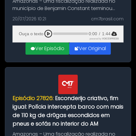
Amazonas – Uma fiscalização realizada no
município de Benjamin Constant terminou
com a apreensão de aproximadamente 115
20/07/2026 10:21
cm7brasil.com
quilos de entorpecentes em uma
embarcação atracada no porto da cidade. O
Ouça o texto
0:00
/
1:44
materia...
powered by
VOICEXPRESS
Ver Episódio
Ver Original
Episódio 27826:
Esconderijo criativo, fim
igual: Polícia intercepta barco com mais
de 110 kg de dr0gas escondidos em
pneus e sofás no interior do AM
Amazonas – Uma fiscalização realizada no