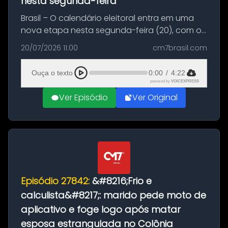
nesta segunda-feira
Brasil – O calendário eleitoral entra em uma
nova etapa nesta segunda-feira (20), com o
início do período destinado às convenções
20/07/2026 11:00
cm7brasil.com
partidárias. Até 5 de agosto, partidos e
federações poderão oficializa...
Ouça o texto
0:00
/
4:22
powered by
VOICEXPRESS
Ver Episódio
Ver Original
Episódio 27842:
&#8216;Frio e
calculista&#8217;: marido pede moto de
aplicativo e foge logo após matar
esposa estrangulada no Colônia