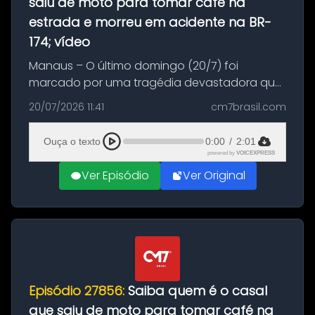
saiu de moto para tomar café na
estrada e morreu em acidente na BR-
174; vídeo
Manaus – O último domingo (20/7) foi
marcado por uma tragédia devastadora que
resultou na morte precoce de dois jovens na
20/07/2026 11:41
cm7brasil.com
BR-174, na zona rural de Manaus. Um passeio
com destino a um típico café regio...
Ouça o texto
0:00
/
2:01
powered by
VOICEXPRESS
Ver Episódio
Ver Original
Episódio 27856:
Saiba quem é o casal
que saiu de moto para tomar café na