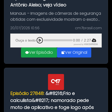
Antônio Aleixo; veja vídeo
Manaus – Imagens de câmeras de segurança
obtidas com exclusividade mostram o exato
momento da fuga do principal suspeito da
20/07/2026 10:56
cm7brasil.com
morte de Larissa Araújo, de 28 anos. O crime
ocorreu na noite deste último d...
Ouça o texto
0:00
/
2:27
powered by
VOICEXPRESS
Ver Episódio
Ver Original
Episódio 27848:
&#8216;Frio e
calculista&#8217;: namorado pede
moto de aplicativo e foge logo após