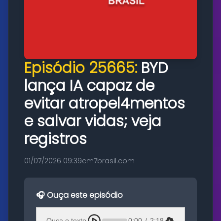
Episódio 25665:
BYD
lança IA capaz de
evitar atropel4mentos
e salvar vidas; veja
registros
01/07/2026 09:39
cm7brasil.com
🎧 Ouça este episódio
Ouça o texto
0:00
/
2:18