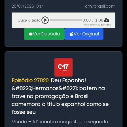
as comemorações pelo título da Copa do
20/07/2026 10:17
cm7brasil.com
Mundo conquistado pela Espanha, em
Ciudad Rodrigo, na província de Salamanca,
Ouça o texto
0:00
/
1:36
no...
powered by
VOICEXPRESS
Ver Episódio
Ver Original
Episódio 27820:
Deu Espanha!
&#8220;Hermanos&#8221; batem na
trave na prorrogação e Brasil
comemora o título espanhol como se
fosse seu
Mundo – A Espanha conquistou o segundo