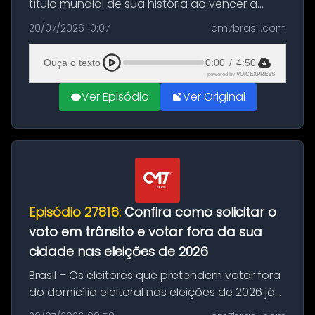
título mundial de sua história ao vencer a
Argentina por 1 a 0, neste domingo (19), na
20/07/2026 10:07
cm7brasil.com
decisão da Copa do Mundo de 2026. Depois
de um duelo sem gols durante o te...
Ouça o texto
0:00
/
4:50
powered by
VOICEXPRESS
Ver Episódio
Ver Original
Episódio 27816:
Confira como solicitar o
voto em trânsito e votar fora da sua
cidade nas eleições de 2026
Brasil – Os eleitores que pretendem votar fora
do domicílio eleitoral nas eleições de 2026 já
podem solicitar o voto em trânsito a partir