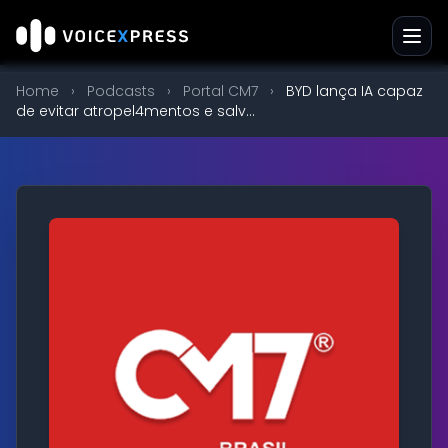
Home
›
Podcasts
›
Portal CM7
›
BYD lança IA capaz
de evitar atropel4mentos e salv...