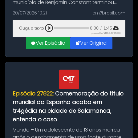
município de Benjamin Constant terminou
com a apreensão de aproximadamente 115
20/07/2026 10:21
cm7brasil.com
quilos de entorpecentes em uma
embarcação atracada no porto da cidade. O
Ouça o texto
0:00
/
1:45
materia...
powered by
VOICEXPRESS
Ver Episódio
Ver Original
Episódio 27822:
Comemoração do título
mundial da Espanha acaba em
tr4gédia na cidade de Salamanca,
entenda o caso
Mundo – Um adolescente de 13 anos morreu
após o desabamento de uma fonte durante