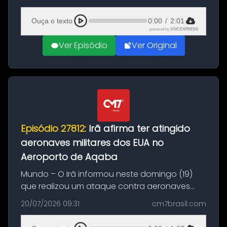
(20), em frente ao complexo da Prefeitura de
Manaus, na Zona Oeste. A batida ter...
Ouça o texto
0:00
/
2:01
powered by
VOICEXPRESS
Ver Episódio
Ver Original
Episódio 27812:
Irã afirma ter atingido
aeronaves militares dos EUA no
Aeroporto de Aqaba
Mundo – O Irã informou neste domingo (19)
que realizou um ataque contra aeronaves
militares dos Estados Unidos estacionadas no
20/07/2026 09:31
cm7brasil.com
Aeroporto de Aqaba, na Jordânia, durante a
21ª fase da Operação Nasr 2. A...