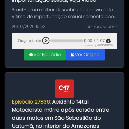
Brasil - Uma mulher descobriu que havia sido
vítima de importunação sexual somente após
assistir a um vídeo que gravou enquanto
20/07/2026 10:52
cm7brasil.com
treinava na academia de um condomínio em
Feira de Santana, na Bahia. O c...
Ouça o texto
0:00
/
1:07
powered by
VOICEXPRESS
Ver Episódio
Ver Original
Episódio 27836:
Acid3nte f4tal:
Motociclista m0rre após colisão entre
duas motos em São Sebastião do
Uatumã, no interior do Amazonas