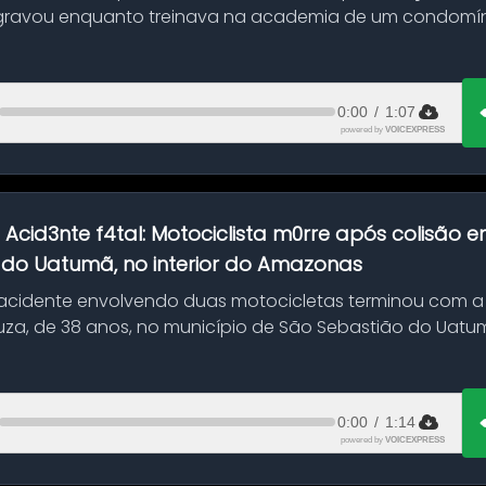
gravou enquanto treinava na academia de um condomíni
0:00
/
1:07
powered by
VOICEXPRESS
:
Acid3nte f4tal: Motociclista m0rre após colisão
 do Uatumã, no interior do Amazonas
cidente envolvendo duas motocicletas terminou com a
uza, de 38 anos, no município de São Sebastião do Uatumã
ão ocorreu n...
0:00
/
1:14
powered by
VOICEXPRESS