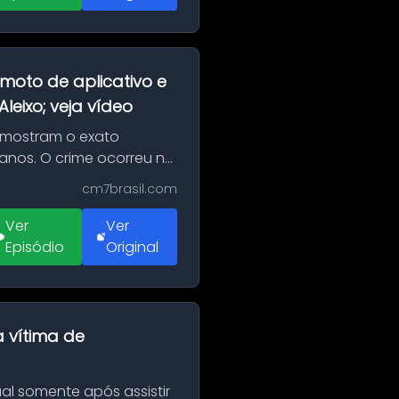
moto de aplicativo e
eixo; veja vídeo
 mostram o exato
 anos. O crime ocorreu na
cm7brasil.com
Ver
Ver
Episódio
Original
a vítima de
al somente após assistir