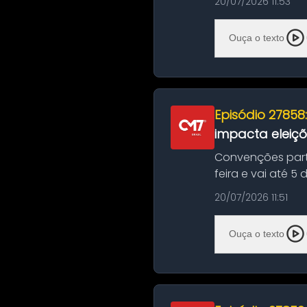
20/07/2026 11:53
Ouça o texto
Episódio 27858
impacta eleiç
Convenções part
feira e vai até 5
suas convençõ...
20/07/2026 11:51
Ouça o texto