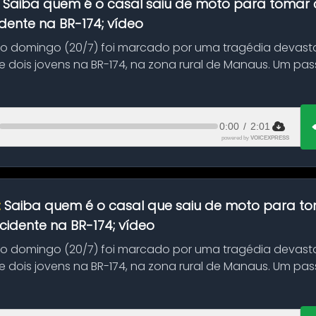
:
Saiba quem é o casal saiu de moto para tomar 
dente na BR-174; vídeo
mo domingo (20/7) foi marcado por uma tragédia devast
 dois jovens na BR-174, na zona rural de Manaus. Um pa
.
0:00
/
2:01
powered by
VOICEXPRESS
:
Saiba quem é o casal que saiu de moto para t
idente na BR-174; vídeo
mo domingo (20/7) foi marcado por uma tragédia devast
 dois jovens na BR-174, na zona rural de Manaus. Um pa
.