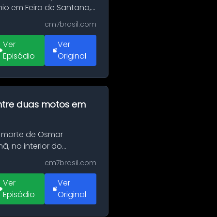
o em Feira de Santana,
cm7brasil.com
Ver
Ver
Episódio
Original
 entre duas motos em
 morte de Osmar
, no interior do
cm7brasil.com
Ver
Ver
Episódio
Original