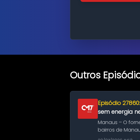
Outros Episódi
Episódio 27860
sem energia nes
Manaus – O forn
bairros de Manau
serviços de manut