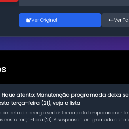
Ver Original
Ver To
os
:
Fique atento: Manutenção programada deixa se
ta terça-feira (21); veja a lista
ecimento de energia será interrompido temporariamente
s nesta terça-feira (21). A suspensão programada ocorr
en...