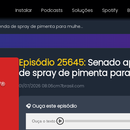
Instalar
Podcasts
Soluções
Spotify
B
nda de spray de pimenta para mulhe...
Episódio 25645:
Senado a
de spray de pimenta par
01/07/2026 08:06
cm7brasil.com
🎧 Ouça este episódio
Ouça o texto