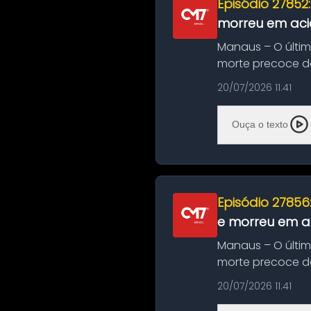
Episódio 27852
morreu em aci
Manaus – O últi
morte precoce de
típico café regio..
20/07/2026 11:41
Ouça o texto
Episódio 27856
e morreu em ac
Manaus – O últi
morte precoce de
típico café regio..
20/07/2026 11:41