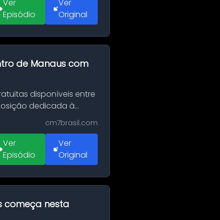
Ver
Ver
Episódio
Original
entro de Manaus com
tuitas disponíveis entre
xposição dedicada à
cm7brasil.com
Ver
Ver
Episódio
Original
as começa nesta