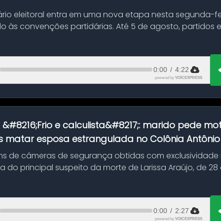
ário eleitoral entra em uma nova etapa nesta segunda-fei
o às convenções partidárias. Até 5 de agosto, partidos
0:00
/
4:22
powered by
VOICEXPRESS
:
&#8216;Frio e calculista&#8217;: marido pede mot
 matar esposa estrangulada no Colônia Antônio A
s de câmeras de segurança obtidas com exclusividade
do principal suspeito da morte de Larissa Araújo, de 28
 d...
0:00
/
2:27
powered by
VOICEXPRESS