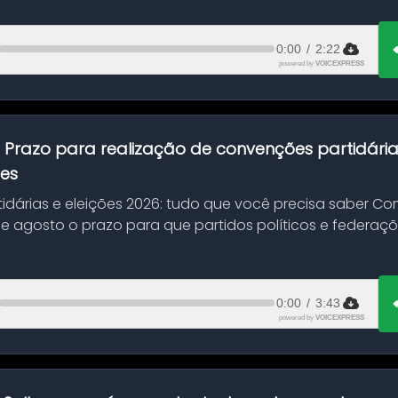
0:00
/
2:22
powered by
VOICEXPRESS
:
Prazo para realização de convenções partidári
ões
idárias e eleições 2026: tudo que você precisa saber 
 de agosto o prazo para que partidos políticos e federaçõ
0:00
/
3:43
powered by
VOICEXPRESS