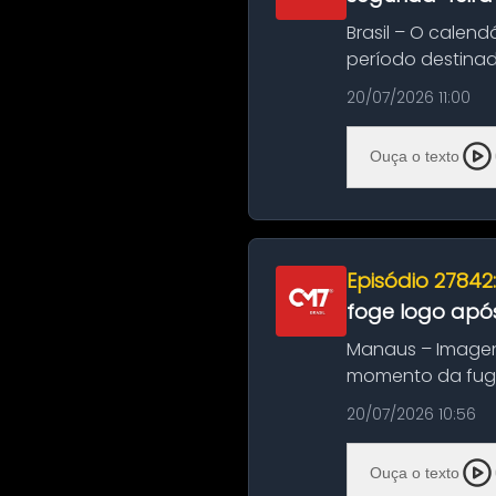
Brasil – O calend
período destinad
oficializa...
20/07/2026 11:00
Ouça o texto
Episódio 27842
foge logo após
Manaus – Imagen
momento da fuga 
noite deste último
20/07/2026 10:56
Ouça o texto