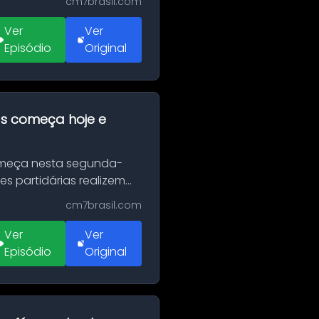
cm7brasil.com
Ver
Ver
Episódio
Original
as começa hoje e
Começa nesta segunda-
es partidárias realizem
cm7brasil.com
Ver
Ver
Episódio
Original