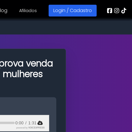
log
Login / Cadastro
Afiliados
prova venda
a mulheres
0:00
/
1:31
powered by
VOICEXPRESS