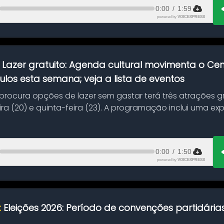
0:00
/
1:59
powered by
VOICEXPRESS
:
Lazer gratuito: Agenda cultural movimenta o C
ulos esta semana; veja a lista de eventos
ocura opções de lazer sem gastar terá três atrações gra
ra (20) e quinta-feira (23). A programação inclui uma e
0:00
/
1:50
powered by
VOICEXPRESS
:
Eleições 2026: Período de convenções partidári