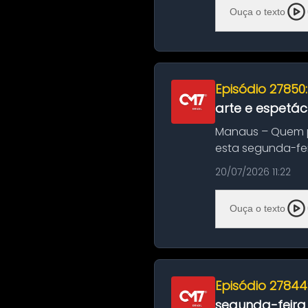
Ouça o texto
Episódio 27850
arte e espetác
Manaus – Quem pr
esta segunda-fei
história das ...
20/07/2026 11:22
Ouça o texto
Episódio 27844
segunda-feira