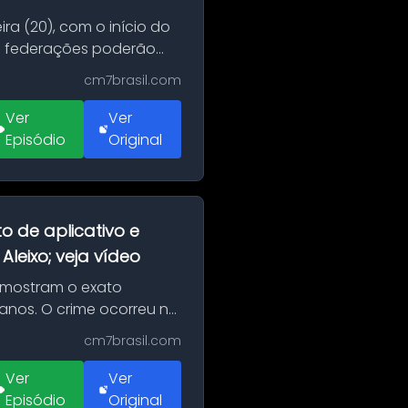
ra (20), com o início do
 e federações poderão
cm7brasil.com
Ver
Ver
Episódio
Original
o de aplicativo e
leixo; veja vídeo
 mostram o exato
 anos. O crime ocorreu na
cm7brasil.com
Ver
Ver
Episódio
Original