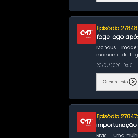
Episódio 27848
foge logo após
Manaus – Imagen
momento da fuga 
noite deste último
20/07/2026 10:56
Ouça o texto
Episódio 27847
importunação s
Brasil - Uma mul