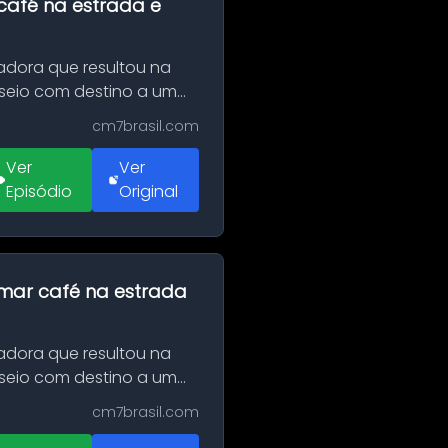
café na estrada e
adora que resultou na
sseio com destino a um
cm7brasil.com
Ver
Ver
Episódio
Original
omar café na estrada
adora que resultou na
sseio com destino a um
cm7brasil.com