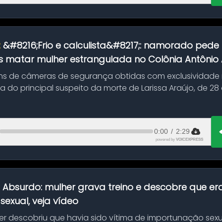
:
&#8216;Frio e calculista&#8217;: namorado pede 
 matar mulher estrangulada no Colônia Antônio Al
s de câmeras de segurança obtidas com exclusividade
do principal suspeito da morte de Larissa Araújo, de 28
 d...
0:00
/
2:29
powered by
VOICEXPRESS
:
Absurdo: mulher grava treino e descobre que er
exual, veja vídeo
her descobriu que havia sido vítima de importunação sexu