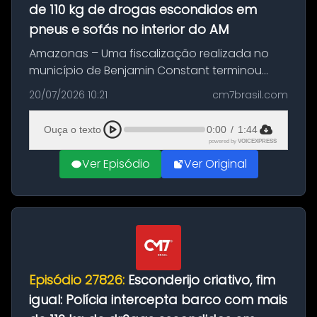
de 110 kg de drogas escondidos em
pneus e sofás no interior do AM
Amazonas – Uma fiscalização realizada no
município de Benjamin Constant terminou
com a apreensão de aproximadamente 115
20/07/2026 10:21
cm7brasil.com
quilos de entorpecentes em uma
embarcação atracada no porto da cidade. O
Ouça o texto
0:00
/
1:44
materia...
powered by
VOICEXPRESS
Ver Episódio
Ver Original
Episódio 27826:
Esconderijo criativo, fim
igual: Polícia intercepta barco com mais