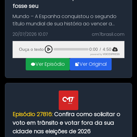
fosse seu
Mundo – A Espanha conquistou o segundo
título mundial de sua história ao vencer a
Argentina por 1 a 0, neste domingo (19), na
20/07/2026 10:07
cm7brasil.com
decisão da Copa do Mundo de 2026. Depois
de um duelo sem gols durante o te...
Ouça o texto
0:00
/
4:50
powered by
VOICEXPRESS
Ver Episódio
Ver Original
Episódio 27816:
Confira como solicitar o
voto em trânsito e votar fora da sua
cidade nas eleições de 2026