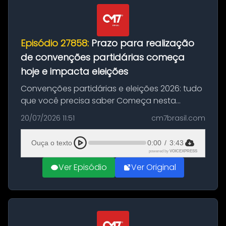
Episódio 27858:
Prazo para realização
de convenções partidárias começa
hoje e impacta eleições
Convenções partidárias e eleições 2026: tudo
que você precisa saber Começa nesta
segunda-feira e vai até 5 de agosto o prazo
20/07/2026 11:51
cm7brasil.com
para que partidos políticos e federações
partidárias realizem suas convençõ...
Ouça o texto
0:00
/
3:43
powered by
VOICEXPRESS
Ver Episódio
Ver Original