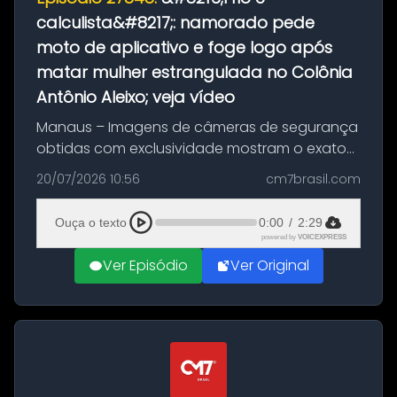
calculista&#8217;: namorado pede
moto de aplicativo e foge logo após
matar mulher estrangulada no Colônia
Antônio Aleixo; veja vídeo
Manaus – Imagens de câmeras de segurança
obtidas com exclusividade mostram o exato
momento da fuga do principal suspeito da
20/07/2026 10:56
cm7brasil.com
morte de Larissa Araújo, de 28 anos. O crime
ocorreu na noite deste último d...
Ouça o texto
0:00
/
2:29
powered by
VOICEXPRESS
Ver Episódio
Ver Original