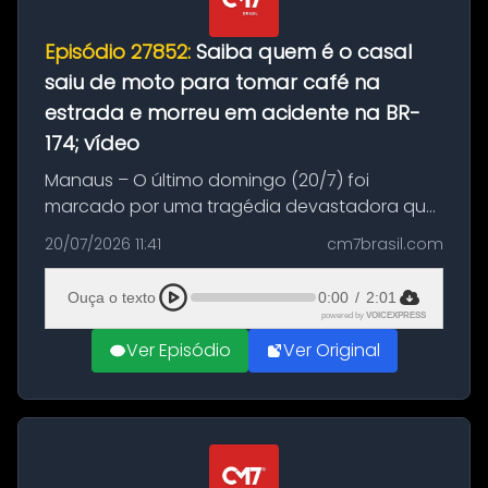
Episódio 27852:
Saiba quem é o casal
saiu de moto para tomar café na
estrada e morreu em acidente na BR-
174; vídeo
Manaus – O último domingo (20/7) foi
marcado por uma tragédia devastadora que
resultou na morte precoce de dois jovens na
20/07/2026 11:41
cm7brasil.com
BR-174, na zona rural de Manaus. Um passeio
com destino a um típico café regio...
Ouça o texto
0:00
/
2:01
powered by
VOICEXPRESS
Ver Episódio
Ver Original