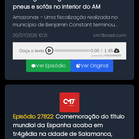
pneus e sofás no interior do AM
Amazonas – Uma fiscalização realizada no
município de Benjamin Constant terminou
com a apreensão de aproximadamente 115
20/07/2026 10:21
cm7brasil.com
quilos de entorpecentes em uma
embarcação atracada no porto da cidade. O
Ouça o texto
0:00
/
1:45
materia...
powered by
VOICEXPRESS
Ver Episódio
Ver Original
Episódio 27822:
Comemoração do título
mundial da Espanha acaba em
tr4gédia na cidade de Salamanca,