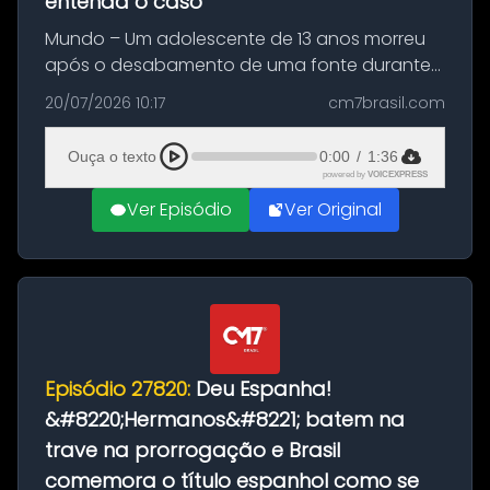
entenda o caso
Mundo – Um adolescente de 13 anos morreu
após o desabamento de uma fonte durante
as comemorações pelo título da Copa do
20/07/2026 10:17
cm7brasil.com
Mundo conquistado pela Espanha, em
Ciudad Rodrigo, na província de Salamanca,
Ouça o texto
0:00
/
1:36
no...
powered by
VOICEXPRESS
Ver Episódio
Ver Original
Episódio 27820:
Deu Espanha!
&#8220;Hermanos&#8221; batem na
trave na prorrogação e Brasil
comemora o título espanhol como se