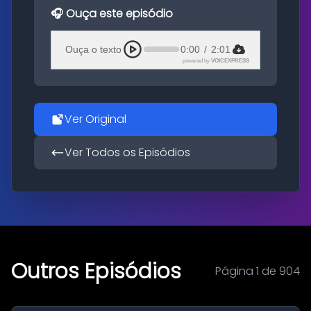
🎧 Ouça este episódio
Ouça o texto
0:00
/
2:01
powered by
VOICEXPRESS
Ver Original
Ver Todos os Episódios
Outros Episódios
Página 1 de 904