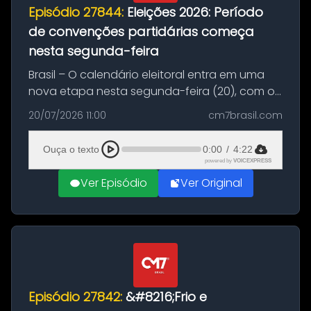
Episódio 27844:
Eleições 2026: Período
de convenções partidárias começa
nesta segunda-feira
Brasil – O calendário eleitoral entra em uma
nova etapa nesta segunda-feira (20), com o
início do período destinado às convenções
20/07/2026 11:00
cm7brasil.com
partidárias. Até 5 de agosto, partidos e
federações poderão oficializa...
Ouça o texto
0:00
/
4:22
powered by
VOICEXPRESS
Ver Episódio
Ver Original
Episódio 27842:
&#8216;Frio e