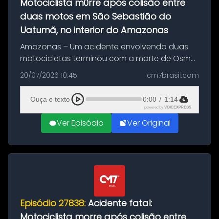
Motociclista m0rre após colisão entre
duas motos em São Sebastião do
Uatumã, no interior do Amazonas
Amazonas – Um acidente envolvendo duas
motocicletas terminou com a morte de Osmar
Figueiredo de Souza, de 38 anos, no município
20/07/2026 10:45
cm7brasil.com
de São Sebastião do Uatumã, no interior do
Amazonas. A colisão ocorreu n...
Ouça o texto
0:00
/
1:14
powered by
VOICEXPRESS
Ver Episódio
Ver Original
Episódio 27838:
Acidente fatal:
Motociclista morre após colisão entre