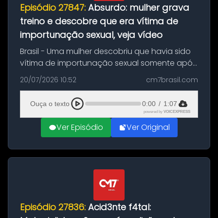
Episódio 27847:
Absurdo: mulher grava
treino e descobre que era vítima de
importunação sexual, veja vídeo
Brasil - Uma mulher descobriu que havia sido
vítima de importunação sexual somente após
assistir a um vídeo que gravou enquanto
20/07/2026 10:52
cm7brasil.com
treinava na academia de um condomínio em
Feira de Santana, na Bahia. O c...
Ouça o texto
0:00
/
1:07
powered by
VOICEXPRESS
Ver Episódio
Ver Original
Episódio 27836:
Acid3nte f4tal: