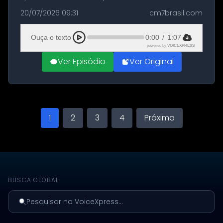
militares dos Estados Unidos estacionadas no
20/07/2026 09:31
cm7brasil.com
Aeroporto de Aqaba, na Jordânia, durante a
21ª fase da Operação Nasr 2. A...
Ouça o texto
0:00
/
1:07
powered by
VOICEXPRESS
Ver Episódio
Ver Original
1
2
3
4
Próxima
BUSCA GLOBAL
Pesquisar no VoiceXpress...