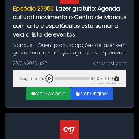
Episódio 27850:
Lazer gratuito: Agenda
cultural movimenta o Centro de Manaus
com arte e espetáculos esta semana;
veja a lista de eventos
Manaus – Quem procura opções de lazer sem
gastar terá três atrações gratuitas disponíveis
entre esta segunda-feira (20) e quinta-feira
20/07/2026 11:22
cm7brasil.com
(23). A programação inclui uma exposição
dedicada à história das ...
Ouça o texto
0:00
/
1:50
powered by
VOICEXPRESS
Ver Episódio
Ver Original