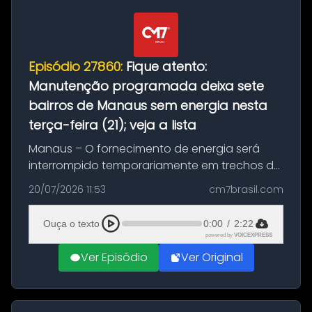
Episódio 27860:
Fique atento:
Manutenção programada deixa sete
bairros de Manaus sem energia nesta
terça-feira (21); veja a lista
Manaus – O fornecimento de energia será
interrompido temporariamente em trechos de
sete bairros de Manaus nesta terça-feira (21).
20/07/2026 11:53
cm7brasil.com
A suspensão programada ocorrerá para a
execução de serviços de manuten...
Ouça o texto
0:00
/
2:22
powered by
VOICEXPRESS
Ver Episódio
Ver Original