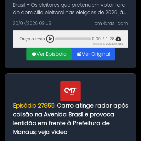
Brasil – Os eleitores que pretendem votar fora
do domicílio eleitoral nas eleições de 2026 já
podem solicitar o voto em trânsito a partir
20/07/2026 09:58
cm7brasil.com
desta segunda-feira (20). O pedido pode ser
feito até 20 de ag...
Ouça o texto
0:00
/
1:28
powered by
VOICEXPRESS
Ver Episódio
Ver Original
Episódio 27855:
Carro atinge radar após
colisão na Avenida Brasil e provoca
lentidão em frente à Prefeitura de
Manaus; veja vídeo