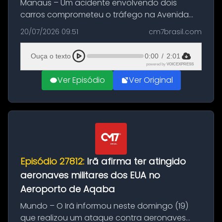
Manaus – Um acidente envolvendo dois
carros comprometeu o tráfego na Avenida
Brasil durante a manhã desta segunda-feira
20/07/2026 09:51
cm7brasil.com
(20), em frente ao complexo da Prefeitura de
Manaus, na Zona Oeste. A batida ter...
Ouça o texto
0:00
/
2:01
powered by
VOICEXPRESS
Ver Episódio
Ver Original
Episódio 27812:
Irã afirma ter atingido
aeronaves militares dos EUA no
Aeroporto de Aqaba
Mundo – O Irã informou neste domingo (19)
que realizou um ataque contra aeronaves