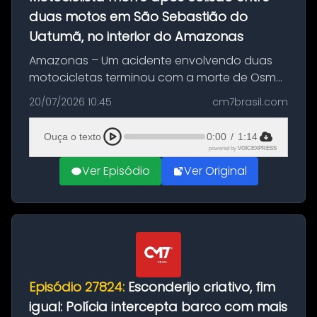
duas motos em São Sebastião do
Uatumã, no interior do Amazonas
Amazonas – Um acidente envolvendo duas
motocicletas terminou com a morte de Osmar
Figueiredo de Souza, de 38 anos, no município
20/07/2026 10:45
cm7brasil.com
de São Sebastião do Uatumã, no interior do
Amazonas. A colisão ocorreu n...
Ouça o texto
0:00
/
1:14
powered by
VOICEXPRESS
Ver Episódio
Ver Original
Episódio 27824:
Esconderijo criativo, fim
igual: Polícia intercepta barco com mais