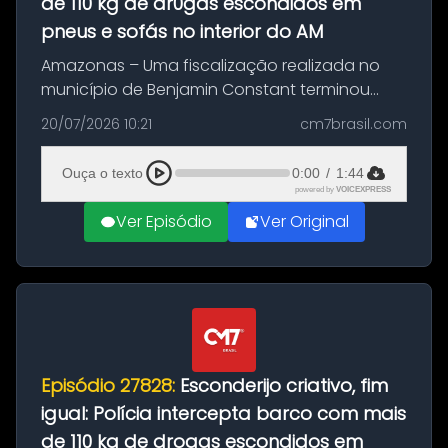
de 110 kg de dr0gas escondidos em
pneus e sofás no interior do AM
Amazonas – Uma fiscalização realizada no
município de Benjamin Constant terminou
com a apreensão de aproximadamente 115
20/07/2026 10:21
cm7brasil.com
quilos de entorpecentes em uma
embarcação atracada no porto da cidade. O
Ouça o texto
0:00
/
1:44
materia...
powered by
VOICEXPRESS
Ver Episódio
Ver Original
Episódio 27828:
Esconderijo criativo, fim
igual: Polícia intercepta barco com mais
de 110 kg de drogas escondidos em