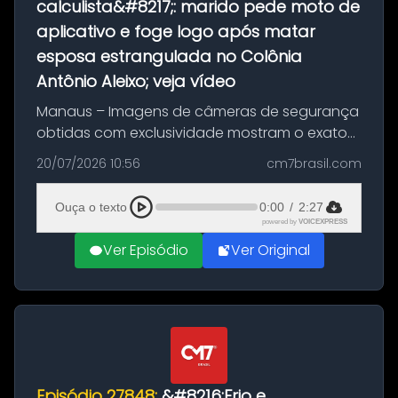
calculista&#8217;: marido pede moto de
aplicativo e foge logo após matar
esposa estrangulada no Colônia
Antônio Aleixo; veja vídeo
Manaus – Imagens de câmeras de segurança
obtidas com exclusividade mostram o exato
momento da fuga do principal suspeito da
20/07/2026 10:56
cm7brasil.com
morte de Larissa Araújo, de 28 anos. O crime
ocorreu na noite deste último d...
Ouça o texto
0:00
/
2:27
powered by
VOICEXPRESS
Ver Episódio
Ver Original
Episódio 27848:
&#8216;Frio e