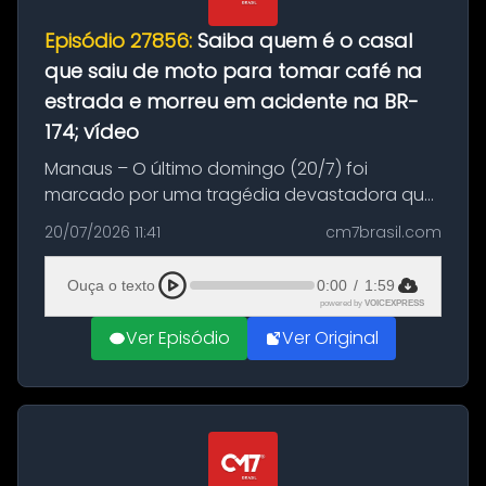
Episódio 27856:
Saiba quem é o casal
que saiu de moto para tomar café na
estrada e morreu em acidente na BR-
174; vídeo
Manaus – O último domingo (20/7) foi
marcado por uma tragédia devastadora que
resultou na morte precoce de dois jovens na
20/07/2026 11:41
cm7brasil.com
BR-174, na zona rural de Manaus. Um passeio
com destino a um típico café regio...
Ouça o texto
0:00
/
1:59
powered by
VOICEXPRESS
Ver Episódio
Ver Original