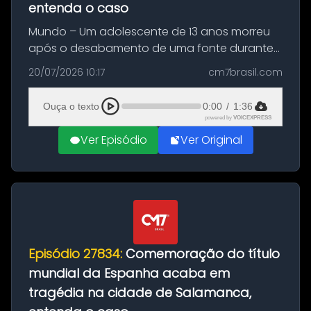
entenda o caso
Mundo – Um adolescente de 13 anos morreu
após o desabamento de uma fonte durante
as comemorações pelo título da Copa do
20/07/2026 10:17
cm7brasil.com
Mundo conquistado pela Espanha, em
Ciudad Rodrigo, na província de Salamanca,
Ouça o texto
0:00
/
1:36
no...
powered by
VOICEXPRESS
Ver Episódio
Ver Original
Episódio 27834:
Comemoração do título
mundial da Espanha acaba em
tragédia na cidade de Salamanca,