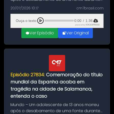
as comemorações pelo título da Copa do
20/07/2026 10:17
cm7brasil.com
Mundo conquistado pela Espanha, em
Ciudad Rodrigo, na província de Salamanca,
Ouça o texto
0:00
/
1:36
no...
powered by
VOICEXPRESS
Ver Episódio
Ver Original
Episódio 27834:
Comemoração do título
mundial da Espanha acaba em
tragédia na cidade de Salamanca,
entenda o caso
Mundo – Um adolescente de 13 anos morreu
após o desabamento de uma fonte durante