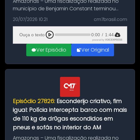
Amazonas – Uma fiscalização realizada no
município de Benjamin Constant terminou
com a apreensão de aproximadamente 115
20/07/2026 10:21
cm7brasil.com
quilos de entorpecentes em uma
embarcação atracada no porto da cidade. O
Ouça o texto
0:00
/
1:44
materia...
powered by
VOICEXPRESS
Ver Episódio
Ver Original
Episódio 27826:
Esconderijo criativo, fim
igual: Polícia intercepta barco com mais
de 110 kg de dr0gas escondidos em
pneus e sofás no interior do AM
Amazonas – Uma fiscalização realizada no