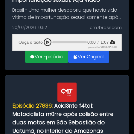
Brasil - Uma mulher descobriu que havia sido
vítima de importunação sexual somente após
assistir a um vídeo que gravou enquanto
20/07/2026 10:52
cm7brasil.com
treinava na academia de um condomínio em
Feira de Santana, na Bahia. O c...
Ouça o texto
0:00
/
1:07
powered by
VOICEXPRESS
Ver Episódio
Ver Original
Episódio 27836:
Acid3nte f4tal:
Motociclista m0rre após colisão entre
duas motos em São Sebastião do
Uatumã, no interior do Amazonas