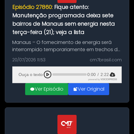
Episódio 27860:
Fique atento:
Manutenção programada deixa sete
bairros de Manaus sem energia nesta
terça-feira (21); veja a lista
Manaus – O fornecimento de energia será
interrompido temporariamente em trechos de
sete bairros de Manaus nesta terça-feira (21).
20/07/2026 11:53
cm7brasil.com
A suspensão programada ocorrerá para a
execução de serviços de manuten...
Ouça o texto
0:00
/
2:22
powered by
VOICEXPRESS
Ver Episódio
Ver Original