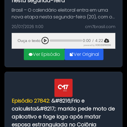
nesta segunda-feira
Brasil – O calendário eleitoral entra em uma
nova etapa nesta segunda-feira (20), com o
início do período destinado às convenções
20/07/2026 11:00
cm7brasil.com
partidárias. Até 5 de agosto, partidos e
federações poderão oficializa...
Ouça o texto
0:00
/
4:22
powered by
VOICEXPRESS
Ver Episódio
Ver Original
Episódio 27842:
&#8216;Frio e
calculista&#8217;: marido pede moto de
aplicativo e foge logo após matar
esposa estrangulada no Colônia