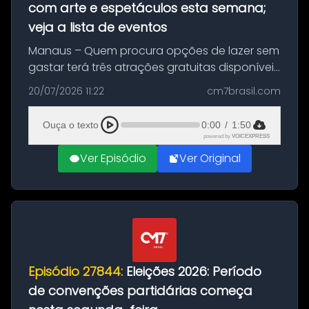
com arte e espetáculos esta semana;
veja a lista de eventos
Manaus – Quem procura opções de lazer sem
gastar terá três atrações gratuitas disponíveis
entre esta segunda-feira (20) e quinta-feira
20/07/2026 11:22
cm7brasil.com
(23). A programação inclui uma exposição
dedicada à história das ...
Ouça o texto
0:00
/
1:50
powered by
VOICEXPRESS
Ver Episódio
Ver Original
Episódio 27844:
Eleições 2026: Período
de convenções partidárias começa