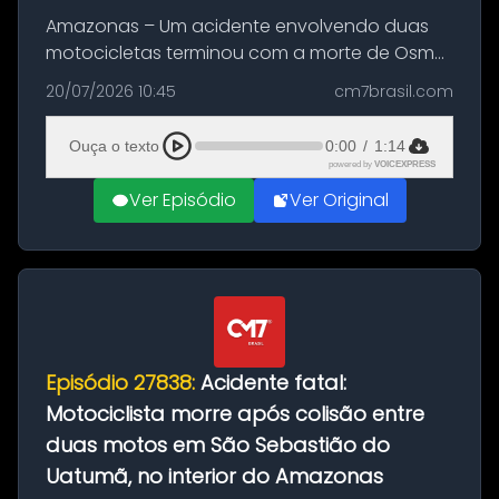
Amazonas – Um acidente envolvendo duas
motocicletas terminou com a morte de Osmar
Figueiredo de Souza, de 38 anos, no município
20/07/2026 10:45
cm7brasil.com
de São Sebastião do Uatumã, no interior do
Amazonas. A colisão ocorreu n...
Ouça o texto
0:00
/
1:14
powered by
VOICEXPRESS
Ver Episódio
Ver Original
Episódio 27838:
Acidente fatal:
Motociclista morre após colisão entre
duas motos em São Sebastião do
Uatumã, no interior do Amazonas