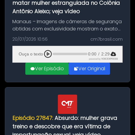
matar mulher estrangulada no Colônia
Antônio Aleixo; veja vídeo
Manaus – Imagens de câmeras de segurança
obtidas com exclusividade mostram o exato
momento da fuga do principal suspeito da
20/07/2026 10:56
cm7brasil.com
morte de Larissa Araújo, de 28 anos. O crime
ocorreu na noite deste último d...
Ouça o texto
0:00
/
2:29
powered by
VOICEXPRESS
Ver Episódio
Ver Original
Episódio 27847:
Absurdo: mulher grava
treino e descobre que era vítima de
importunação sexual, veja vídeo