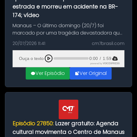
estrada e morreu em acidente na BR-
174; vídeo
Manaus – O último domingo (20/7) foi
marcado por uma tragédia devastadora que
resultou na morte precoce de dois jovens na
20/07/2026 11:41
cm7brasil.com
BR-174, na zona rural de Manaus. Um passeio
com destino a um típico café regio...
Ouça o texto
0:00
/
1:59
powered by
VOICEXPRESS
Ver Episódio
Ver Original
Episódio 27850:
Lazer gratuito: Agenda
cultural movimenta o Centro de Manaus