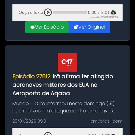
(20), em frente ao complexo da Prefeitura de
Manaus, na Zona Oeste. A batida ter...
Ouça o texto
0:00
/
2:01
powered by
VOICEXPRESS
Ver Episódio
Ver Original
Episódio 27812:
Irã afirma ter atingido
aeronaves militares dos EUA no
Aeroporto de Aqaba
Mundo – O Irã informou neste domingo (19)
que realizou um ataque contra aeronaves
militares dos Estados Unidos estacionadas no
20/07/2026 09:31
cm7brasil.com
Aeroporto de Aqaba, na Jordânia, durante a
21ª fase da Operação Nasr 2. A...