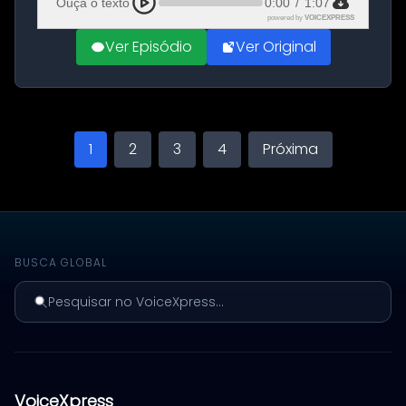
Ouça o texto
0:00
/
1:07
powered by
VOICEXPRESS
Ver Episódio
Ver Original
1
2
3
4
Próxima
BUSCA GLOBAL
Pesquisar no VoiceXpress...
VoiceXpress