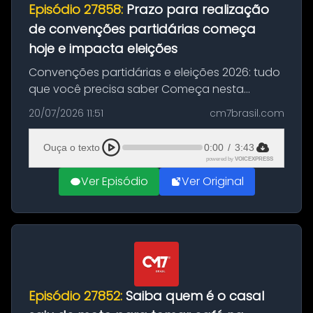
Episódio 27858:
Prazo para realização
de convenções partidárias começa
hoje e impacta eleições
Convenções partidárias e eleições 2026: tudo
que você precisa saber Começa nesta
segunda-feira e vai até 5 de agosto o prazo
20/07/2026 11:51
cm7brasil.com
para que partidos políticos e federações
partidárias realizem suas convençõ...
Ouça o texto
0:00
/
3:43
powered by
VOICEXPRESS
Ver Episódio
Ver Original
Episódio 27852:
Saiba quem é o casal