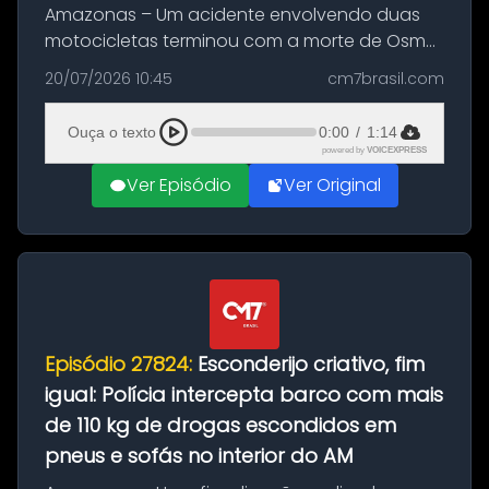
Amazonas – Um acidente envolvendo duas
motocicletas terminou com a morte de Osmar
Figueiredo de Souza, de 38 anos, no município
20/07/2026 10:45
cm7brasil.com
de São Sebastião do Uatumã, no interior do
Amazonas. A colisão ocorreu n...
Ouça o texto
0:00
/
1:14
powered by
VOICEXPRESS
Ver Episódio
Ver Original
Episódio 27824:
Esconderijo criativo, fim
igual: Polícia intercepta barco com mais
de 110 kg de drogas escondidos em
pneus e sofás no interior do AM