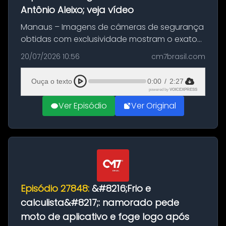
Antônio Aleixo; veja vídeo
Manaus – Imagens de câmeras de segurança
obtidas com exclusividade mostram o exato
momento da fuga do principal suspeito da
20/07/2026 10:56
cm7brasil.com
morte de Larissa Araújo, de 28 anos. O crime
ocorreu na noite deste último d...
Ouça o texto
0:00
/
2:27
powered by
VOICEXPRESS
Ver Episódio
Ver Original
Episódio 27848:
&#8216;Frio e
calculista&#8217;: namorado pede
moto de aplicativo e foge logo após