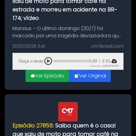
saiu de moto para tomar café na
estrada e morreu em acidente na BR-
174; vídeo
Manaus – O último domingo (20/7) foi
marcado por uma tragédia devastadora que
resultou na morte precoce de dois jovens na
20/07/2026 11:41
cm7brasil.com
BR-174, na zona rural de Manaus. Um passeio
com destino a um típico café regio...
Ouça o texto
0:00
/
2:01
powered by
VOICEXPRESS
Ver Episódio
Ver Original
Episódio 27856:
Saiba quem é o casal
que saiu de moto para tomar café na