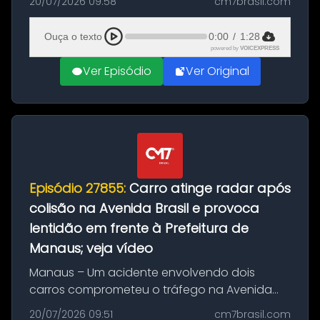
20/07/2026 09:58
cm7brasil.com
desta segunda-feira (20). O pedido pode ser
feito até 20 de ag...
Ouça o texto
0:00
/
1:28
powered by
VOICEXPRESS
Ver Episódio
Ver Original
Episódio 27855:
Carro atinge radar após
colisão na Avenida Brasil e provoca
lentidão em frente à Prefeitura de
Manaus; veja vídeo
Manaus – Um acidente envolvendo dois
carros comprometeu o tráfego na Avenida
Brasil durante a manhã desta segunda-feira
20/07/2026 09:51
cm7brasil.com