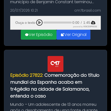
município de Benjamin Constant terminou
com a apreensão de aproximadamente 115
20/07/2026 10:21
cm7brasil.com
quilos de entorpecentes em uma
embarcação atracada no porto da cidade. O
Ouça o texto
0:00
/
1:45
materia...
powered by
VOICEXPRESS
Ver Episódio
Ver Original
Episódio 27822:
Comemoração do título
mundial da Espanha acaba em
tr4gédia na cidade de Salamanca,
entenda o caso
Mundo – Um adolescente de 13 anos morreu
após o desabamento de uma fonte durante