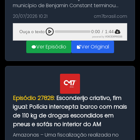
município de Benjamin Constant terminou
com a apreensão de aproximadamente 115
20/07/2026 10:21
cm7brasil.com
quilos de entorpecentes em uma
embarcação atracada no porto da cidade. O
Ouça o texto
0:00
/
1:44
materia...
powered by
VOICEXPRESS
Ver Episódio
Ver Original
Episódio 27828:
Esconderijo criativo, fim
igual: Polícia intercepta barco com mais
de 110 kg de drogas escondidos em
pneus e sofás no interior do AM
Amazonas – Uma fiscalização realizada no