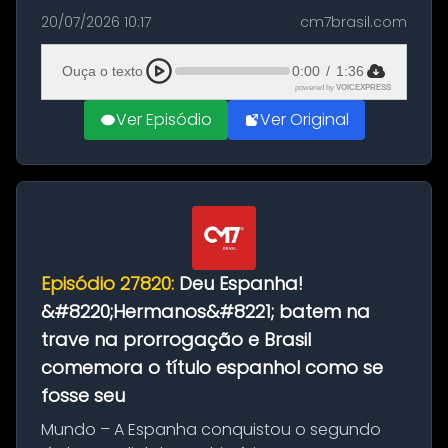
as comemorações pelo título da Copa do
20/07/2026 10:17
cm7brasil.com
Mundo conquistado pela Espanha, em
Ciudad Rodrigo, na província de Salamanca,
Ouça o texto
0:00
/
1:36
no...
powered by
VOICEXPRESS
Ver Episódio
Ver Original
Episódio 27820:
Deu Espanha!
&#8220;Hermanos&#8221; batem na
trave na prorrogação e Brasil
comemora o título espanhol como se
fosse seu
Mundo – A Espanha conquistou o segundo