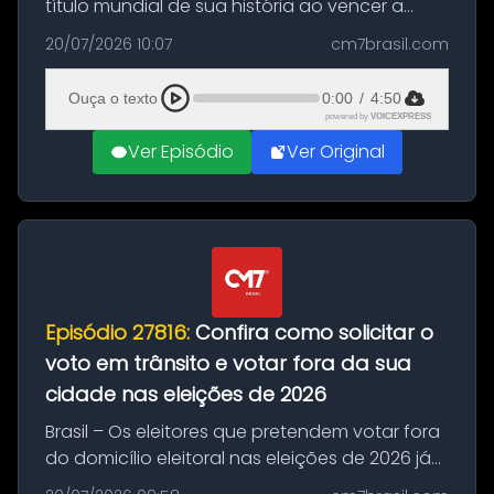
título mundial de sua história ao vencer a
Argentina por 1 a 0, neste domingo (19), na
20/07/2026 10:07
cm7brasil.com
decisão da Copa do Mundo de 2026. Depois
de um duelo sem gols durante o te...
Ouça o texto
0:00
/
4:50
powered by
VOICEXPRESS
Ver Episódio
Ver Original
Episódio 27816:
Confira como solicitar o
voto em trânsito e votar fora da sua
cidade nas eleições de 2026
Brasil – Os eleitores que pretendem votar fora
do domicílio eleitoral nas eleições de 2026 já
podem solicitar o voto em trânsito a partir