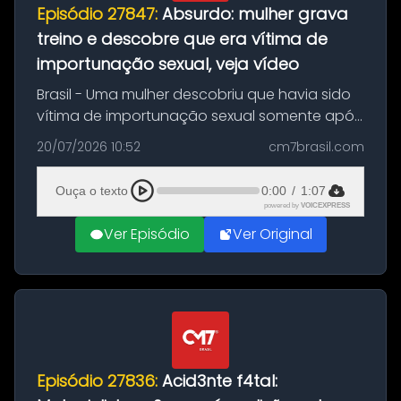
Episódio 27847:
Absurdo: mulher grava
treino e descobre que era vítima de
importunação sexual, veja vídeo
Brasil - Uma mulher descobriu que havia sido
vítima de importunação sexual somente após
assistir a um vídeo que gravou enquanto
20/07/2026 10:52
cm7brasil.com
treinava na academia de um condomínio em
Feira de Santana, na Bahia. O c...
Ouça o texto
0:00
/
1:07
powered by
VOICEXPRESS
Ver Episódio
Ver Original
Episódio 27836:
Acid3nte f4tal: