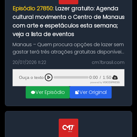
Episódio 27850:
Lazer gratuito: Agenda
cultural movimenta o Centro de Manaus
com arte e espetáculos esta semana;
veja a lista de eventos
Manaus – Quem procura opções de lazer sem
gastar terá três atrações gratuitas disponíveis
entre esta segunda-feira (20) e quinta-feira
20/07/2026 11:22
cm7brasil.com
(23). A programação inclui uma exposição
dedicada à história das ...
Ouça o texto
0:00
/
1:50
powered by
VOICEXPRESS
Ver Episódio
Ver Original