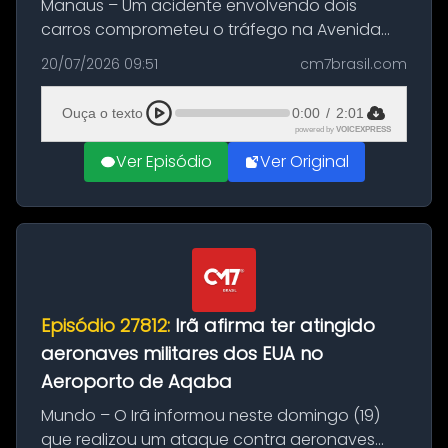
Manaus – Um acidente envolvendo dois
carros comprometeu o tráfego na Avenida
Brasil durante a manhã desta segunda-feira
20/07/2026 09:51
cm7brasil.com
(20), em frente ao complexo da Prefeitura de
Manaus, na Zona Oeste. A batida ter...
Ouça o texto
0:00
/
2:01
powered by
VOICEXPRESS
Ver Episódio
Ver Original
Episódio 27812:
Irã afirma ter atingido
aeronaves militares dos EUA no
Aeroporto de Aqaba
Mundo – O Irã informou neste domingo (19)
que realizou um ataque contra aeronaves