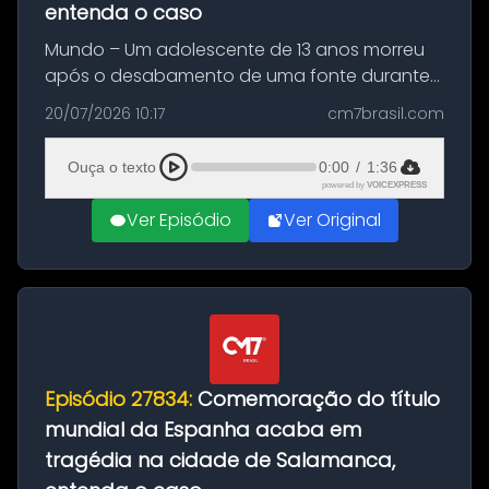
entenda o caso
Mundo – Um adolescente de 13 anos morreu
após o desabamento de uma fonte durante
as comemorações pelo título da Copa do
20/07/2026 10:17
cm7brasil.com
Mundo conquistado pela Espanha, em
Ciudad Rodrigo, na província de Salamanca,
Ouça o texto
0:00
/
1:36
no...
powered by
VOICEXPRESS
Ver Episódio
Ver Original
Episódio 27834:
Comemoração do título
mundial da Espanha acaba em
tragédia na cidade de Salamanca,