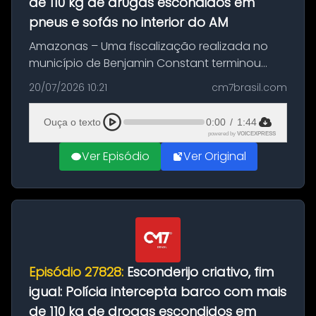
de 110 kg de dr0gas escondidos em
pneus e sofás no interior do AM
Amazonas – Uma fiscalização realizada no
município de Benjamin Constant terminou
com a apreensão de aproximadamente 115
20/07/2026 10:21
cm7brasil.com
quilos de entorpecentes em uma
embarcação atracada no porto da cidade. O
Ouça o texto
0:00
/
1:44
materia...
powered by
VOICEXPRESS
Ver Episódio
Ver Original
Episódio 27828:
Esconderijo criativo, fim
igual: Polícia intercepta barco com mais
de 110 kg de drogas escondidos em