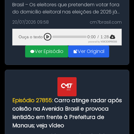
Brasil – Os eleitores que pretendem votar fora
do domicílio eleitoral nas eleições de 2026 já
podem solicitar o voto em trânsito a partir
20/07/2026 09:58
cm7brasil.com
desta segunda-feira (20). O pedido pode ser
feito até 20 de ag...
Ouça o texto
0:00
/
1:28
powered by
VOICEXPRESS
Ver Episódio
Ver Original
Episódio 27855:
Carro atinge radar após
colisão na Avenida Brasil e provoca
lentidão em frente à Prefeitura de
Manaus; veja vídeo