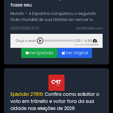
fosse seu
Mundo – A Espanha conquistou o segundo
título mundial de sua história ao vencer a
Argentina por 1 a 0, neste domingo (19), na
20/07/2026 10:07
cm7brasil.com
decisão da Copa do Mundo de 2026. Depois
de um duelo sem gols durante o te...
Ouça o texto
0:00
/
4:50
powered by
VOICEXPRESS
Ver Episódio
Ver Original
Episódio 27816:
Confira como solicitar o
voto em trânsito e votar fora da sua
cidade nas eleições de 2026