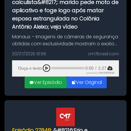
calculista&#8217;: marido pede moto de
aplicativo e foge logo após matar
esposa estrangulada no Colônia
Antônio Aleixo; veja vídeo
Manaus – Imagens de câmeras de segurança
obtidas com exclusividade mostram o exato
momento da fuga do principal suspeito da
20/07/2026 10:56
cm7brasil.com
morte de Larissa Araújo, de 28 anos. O crime
ocorreu na noite deste último d...
Ouça o texto
0:00
/
2:27
powered by
VOICEXPRESS
Ver Episódio
Ver Original
Episódio 27848:
&#8216;Frio e