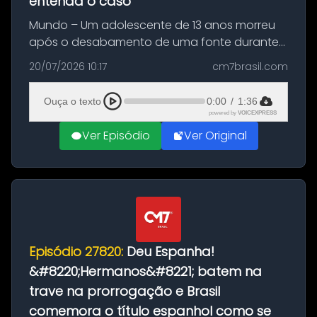
entenda o caso
Mundo – Um adolescente de 13 anos morreu
após o desabamento de uma fonte durante
as comemorações pelo título da Copa do
20/07/2026 10:17
cm7brasil.com
Mundo conquistado pela Espanha, em
Ciudad Rodrigo, na província de Salamanca,
Ouça o texto
0:00
/
1:36
no...
powered by
VOICEXPRESS
Ver Episódio
Ver Original
Episódio 27820:
Deu Espanha!
&#8220;Hermanos&#8221; batem na
trave na prorrogação e Brasil
comemora o título espanhol como se