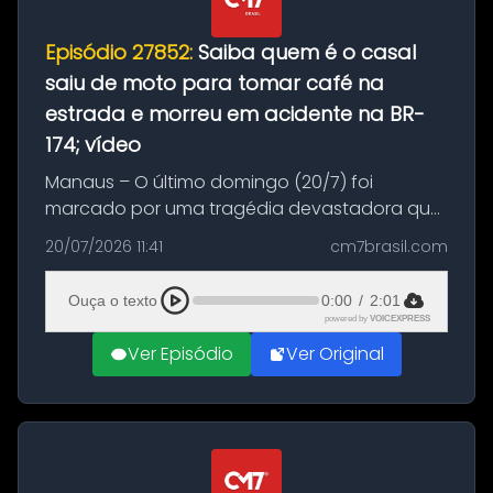
Episódio 27852:
Saiba quem é o casal
saiu de moto para tomar café na
estrada e morreu em acidente na BR-
174; vídeo
Manaus – O último domingo (20/7) foi
marcado por uma tragédia devastadora que
resultou na morte precoce de dois jovens na
20/07/2026 11:41
cm7brasil.com
BR-174, na zona rural de Manaus. Um passeio
com destino a um típico café regio...
Ouça o texto
0:00
/
2:01
powered by
VOICEXPRESS
Ver Episódio
Ver Original