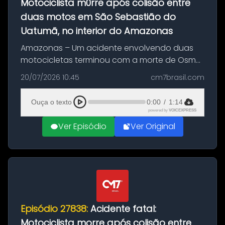
Motociclista m0rre após colisão entre
duas motos em São Sebastião do
Uatumã, no interior do Amazonas
Amazonas – Um acidente envolvendo duas
motocicletas terminou com a morte de Osmar
Figueiredo de Souza, de 38 anos, no município
20/07/2026 10:45
cm7brasil.com
de São Sebastião do Uatumã, no interior do
Amazonas. A colisão ocorreu n...
Ouça o texto
0:00
/
1:14
powered by
VOICEXPRESS
Ver Episódio
Ver Original
Episódio 27838:
Acidente fatal:
Motociclista morre após colisão entre