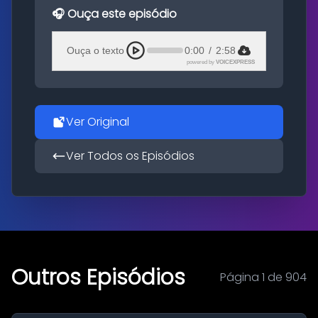
🎧 Ouça este episódio
Ouça o texto
0:00
/
2:58
powered by
VOICEXPRESS
Ver Original
Ver Todos os Episódios
Outros Episódios
Página 1 de 904