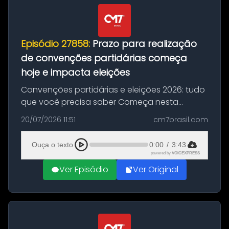
Episódio 27858:
Prazo para realização
de convenções partidárias começa
hoje e impacta eleições
Convenções partidárias e eleições 2026: tudo
que você precisa saber Começa nesta
segunda-feira e vai até 5 de agosto o prazo
20/07/2026 11:51
cm7brasil.com
para que partidos políticos e federações
partidárias realizem suas convençõ...
Ouça o texto
0:00
/
3:43
powered by
VOICEXPRESS
Ver Episódio
Ver Original