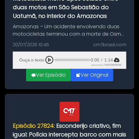
duas motos em São Sebastião do
Uatumã, no interior do Amazonas
Amazonas – Um acidente envolvendo duas
motocicletas terminou com a morte de Osmar
Figueiredo de Souza, de 38 anos, no município
20/07/2026 10:45
cm7brasil.com
de São Sebastião do Uatumã, no interior do
Amazonas. A colisão ocorreu n...
Ouça o texto
0:00
/
1:14
powered by
VOICEXPRESS
Ver Episódio
Ver Original
Episódio 27824:
Esconderijo criativo, fim
igual: Polícia intercepta barco com mais