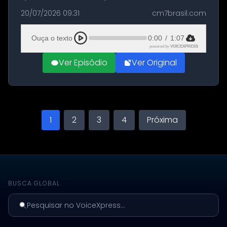
militares dos Estados Unidos estacionadas no
20/07/2026 09:31
cm7brasil.com
Aeroporto de Aqaba, na Jordânia, durante a
21ª fase da Operação Nasr 2. A...
Ouça o texto
0:00
/
1:07
powered by
VOICEXPRESS
Ver Episódio
Ver Original
1
2
3
4
Próxima
BUSCA GLOBAL
Pesquisar no VoiceXpress...