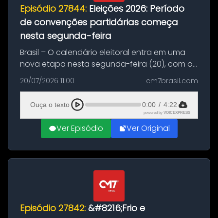
Episódio 27844:
Eleições 2026: Período
de convenções partidárias começa
nesta segunda-feira
Brasil – O calendário eleitoral entra em uma
nova etapa nesta segunda-feira (20), com o
início do período destinado às convenções
20/07/2026 11:00
cm7brasil.com
partidárias. Até 5 de agosto, partidos e
federações poderão oficializa...
Ouça o texto
0:00
/
4:22
powered by
VOICEXPRESS
Ver Episódio
Ver Original
Episódio 27842:
&#8216;Frio e