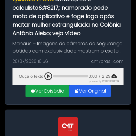
calculista&#8217;: namorado pede
moto de aplicativo e foge logo após
matar mulher estrangulada no Colônia
Antônio Aleixo; veja vídeo
Manaus – Imagens de câmeras de segurança
obtidas com exclusividade mostram o exato
momento da fuga do principal suspeito da
20/07/2026 10:56
cm7brasil.com
morte de Larissa Araújo, de 28 anos. O crime
ocorreu na noite deste último d...
Ouça o texto
0:00
/
2:29
powered by
VOICEXPRESS
Ver Episódio
Ver Original