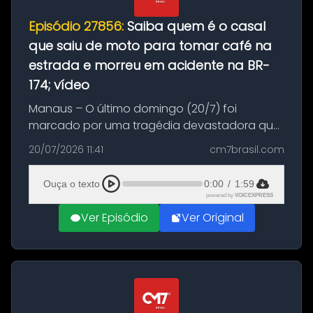
Episódio 27856:
Saiba quem é o casal
que saiu de moto para tomar café na
estrada e morreu em acidente na BR-
174; vídeo
Manaus – O último domingo (20/7) foi
marcado por uma tragédia devastadora que
resultou na morte precoce de dois jovens na
20/07/2026 11:41
cm7brasil.com
BR-174, na zona rural de Manaus. Um passeio
com destino a um típico café regio...
Ouça o texto
0:00
/
1:59
powered by
VOICEXPRESS
Ver Episódio
Ver Original