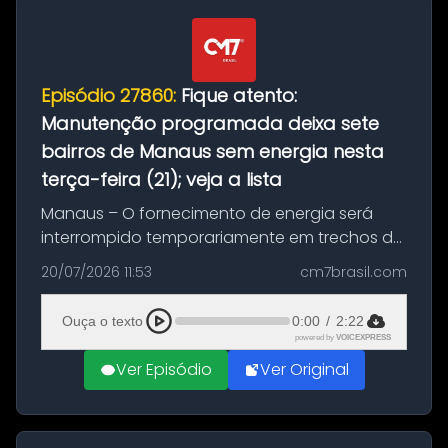
Episódio 27860:
Fique atento:
Manutenção programada deixa sete
bairros de Manaus sem energia nesta
terça-feira (21); veja a lista
Manaus – O fornecimento de energia será
interrompido temporariamente em trechos de
sete bairros de Manaus nesta terça-feira (21).
20/07/2026 11:53
cm7brasil.com
A suspensão programada ocorrerá para a
execução de serviços de manuten...
Ouça o texto
0:00
/
2:22
powered by
VOICEXPRESS
Ver Episódio
Ver Original