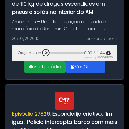
de 110 kg de drogas escondidos em
pneus e sofás no interior do AM
Amazonas – Uma fiscalização realizada no
município de Benjamin Constant terminou
com a apreensão de aproximadamente 115
20/07/2026 10:21
cm7brasil.com
quilos de entorpecentes em uma
embarcação atracada no porto da cidade. O
Ouça o texto
0:00
/
1:44
materia...
powered by
VOICEXPRESS
Ver Episódio
Ver Original
Episódio 27826:
Esconderijo criativo, fim
igual: Polícia intercepta barco com mais