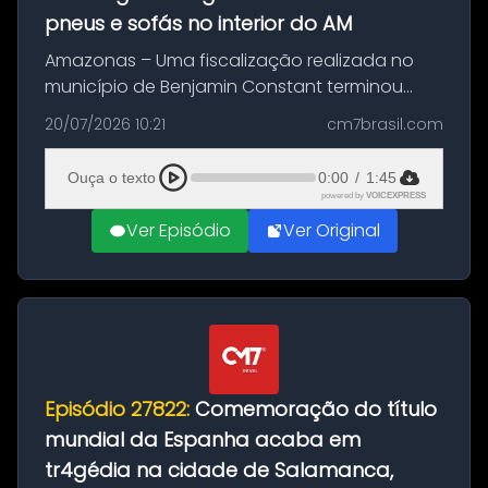
pneus e sofás no interior do AM
Amazonas – Uma fiscalização realizada no
município de Benjamin Constant terminou
com a apreensão de aproximadamente 115
20/07/2026 10:21
cm7brasil.com
quilos de entorpecentes em uma
embarcação atracada no porto da cidade. O
Ouça o texto
0:00
/
1:45
materia...
powered by
VOICEXPRESS
Ver Episódio
Ver Original
Episódio 27822:
Comemoração do título
mundial da Espanha acaba em
tr4gédia na cidade de Salamanca,