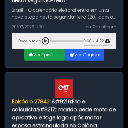
nesta segunda-feira
Brasil – O calendário eleitoral entra em uma
nova etapa nesta segunda-feira (20), com o
início do período destinado às convenções
20/07/2026 11:00
cm7brasil.com
partidárias. Até 5 de agosto, partidos e
federações poderão oficializa...
Ouça o texto
0:00
/
4:22
powered by
VOICEXPRESS
Ver Episódio
Ver Original
Episódio 27842:
&#8216;Frio e
calculista&#8217;: marido pede moto de
aplicativo e foge logo após matar
esposa estrangulada no Colônia