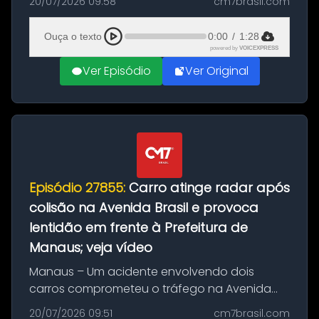
20/07/2026 09:58
cm7brasil.com
desta segunda-feira (20). O pedido pode ser
feito até 20 de ag...
Ouça o texto
0:00
/
1:28
powered by
VOICEXPRESS
Ver Episódio
Ver Original
Episódio 27855:
Carro atinge radar após
colisão na Avenida Brasil e provoca
lentidão em frente à Prefeitura de
Manaus; veja vídeo
Manaus – Um acidente envolvendo dois
carros comprometeu o tráfego na Avenida
Brasil durante a manhã desta segunda-feira
20/07/2026 09:51
cm7brasil.com