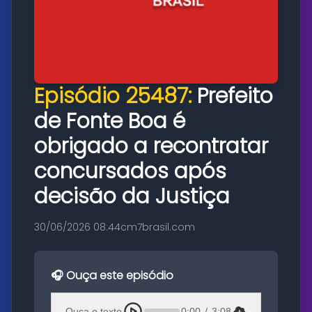
Episódio 25487:
Prefeito
de Fonte Boa é
obrigado a recontratar
concursados após
decisão da Justiça
30/06/2026 08:44
cm7brasil.com
🎧 Ouça este episódio
Ouça o texto
0:00
/
3:08