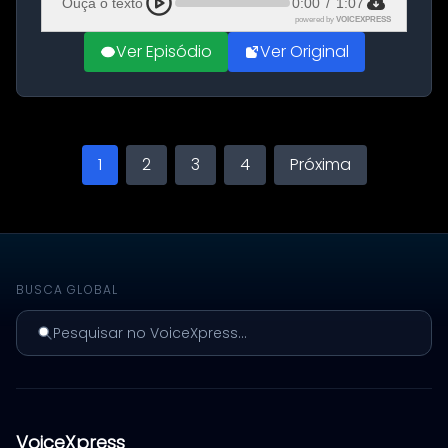
Ouça o texto
0:00
/
1:07
powered by
VOICEXPRESS
Ver Episódio
Ver Original
1
2
3
4
Próxima
BUSCA GLOBAL
Pesquisar no VoiceXpress...
VoiceXpress