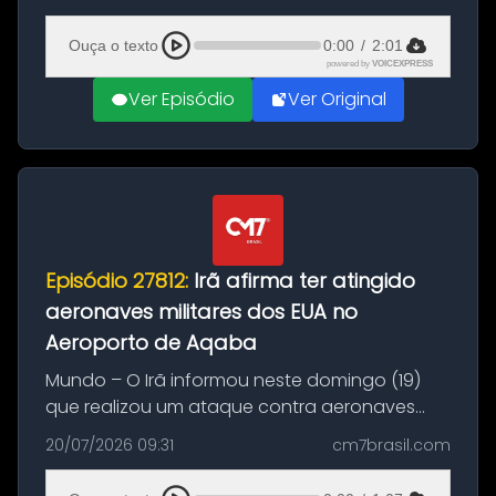
(20), em frente ao complexo da Prefeitura de
Manaus, na Zona Oeste. A batida ter...
Ouça o texto
0:00
/
2:01
powered by
VOICEXPRESS
Ver Episódio
Ver Original
Episódio 27812:
Irã afirma ter atingido
aeronaves militares dos EUA no
Aeroporto de Aqaba
Mundo – O Irã informou neste domingo (19)
que realizou um ataque contra aeronaves
militares dos Estados Unidos estacionadas no
20/07/2026 09:31
cm7brasil.com
Aeroporto de Aqaba, na Jordânia, durante a
21ª fase da Operação Nasr 2. A...