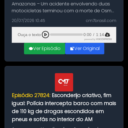
Amazonas – Um acidente envolvendo duas
motocicletas terminou com a morte de Osmar
Figueiredo de Souza, de 38 anos, no município
20/07/2026 10:45
cm7brasil.com
de São Sebastião do Uatumã, no interior do
Amazonas. A colisão ocorreu n...
Ouça o texto
0:00
/
1:14
powered by
VOICEXPRESS
Ver Episódio
Ver Original
Episódio 27824:
Esconderijo criativo, fim
igual: Polícia intercepta barco com mais
de 110 kg de drogas escondidos em
pneus e sofás no interior do AM