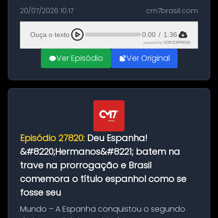
as comemorações pelo título da Copa do
20/07/2026 10:17
cm7brasil.com
Mundo conquistado pela Espanha, em
Ciudad Rodrigo, na província de Salamanca,
Ouça o texto
0:00
/
1:36
no...
powered by
VOICEXPRESS
Ver Episódio
Ver Original
Episódio 27820:
Deu Espanha!
&#8220;Hermanos&#8221; batem na
trave na prorrogação e Brasil
comemora o título espanhol como se
fosse seu
Mundo – A Espanha conquistou o segundo