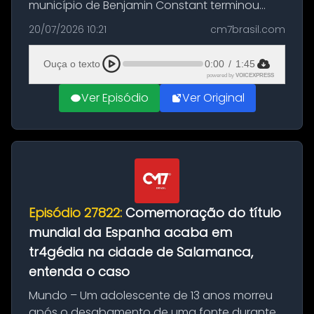
município de Benjamin Constant terminou
com a apreensão de aproximadamente 115
20/07/2026 10:21
cm7brasil.com
quilos de entorpecentes em uma
embarcação atracada no porto da cidade. O
Ouça o texto
0:00
/
1:45
materia...
powered by
VOICEXPRESS
Ver Episódio
Ver Original
Episódio 27822:
Comemoração do título
mundial da Espanha acaba em
tr4gédia na cidade de Salamanca,
entenda o caso
Mundo – Um adolescente de 13 anos morreu
após o desabamento de uma fonte durante