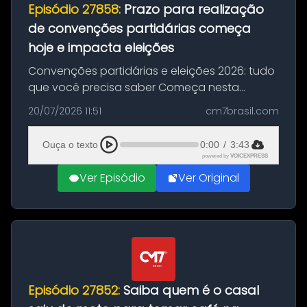
Episódio 27858:
Prazo para realização
de convenções partidárias começa
hoje e impacta eleições
Convenções partidárias e eleições 2026: tudo
que você precisa saber Começa nesta
segunda-feira e vai até 5 de agosto o prazo
20/07/2026 11:51
cm7brasil.com
para que partidos políticos e federações
partidárias realizem suas convençõ...
Ouça o texto
0:00
/
3:43
powered by
VOICEXPRESS
Ver Episódio
Ver Original
Episódio 27852:
Saiba quem é o casal