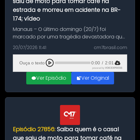
saiu de moto para tomar café na
estrada e morreu em acidente na BR-
174; vídeo
Manaus – O último domingo (20/7) foi
marcado por uma tragédia devastadora que
resultou na morte precoce de dois jovens na
20/07/2026 11:41
cm7brasil.com
BR-174, na zona rural de Manaus. Um passeio
com destino a um típico café regio...
Ouça o texto
0:00
/
2:01
powered by
VOICEXPRESS
Ver Episódio
Ver Original
Episódio 27856:
Saiba quem é o casal
que saiu de moto para tomar café na