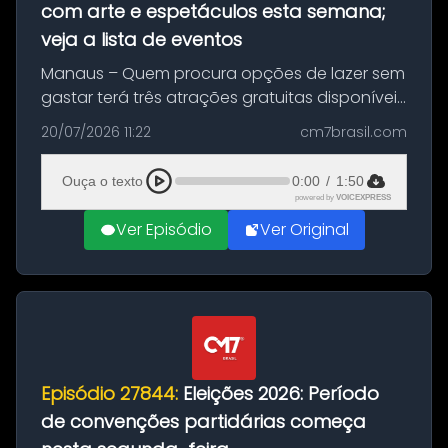
com arte e espetáculos esta semana;
veja a lista de eventos
Manaus – Quem procura opções de lazer sem
gastar terá três atrações gratuitas disponíveis
entre esta segunda-feira (20) e quinta-feira
20/07/2026 11:22
cm7brasil.com
(23). A programação inclui uma exposição
dedicada à história das ...
Ouça o texto
0:00
/
1:50
powered by
VOICEXPRESS
Ver Episódio
Ver Original
Episódio 27844:
Eleições 2026: Período
de convenções partidárias começa