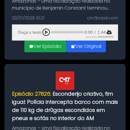
Amazonas – Uma fiscalização realizada no
município de Benjamin Constant terminou
com a apreensão de aproximadamente 115
20/07/2026 10:21
cm7brasil.com
quilos de entorpecentes em uma
embarcação atracada no porto da cidade. O
Ouça o texto
0:00
/
1:44
materia...
powered by
VOICEXPRESS
Ver Episódio
Ver Original
Episódio 27826:
Esconderijo criativo, fim
igual: Polícia intercepta barco com mais
de 110 kg de dr0gas escondidos em
pneus e sofás no interior do AM
Amazonas – Uma fiscalização realizada no