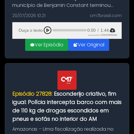
município de Benjamin Constant terminou
com a apreensão de aproximadamente 115
20/07/2026 10:21
cm7brasil.com
quilos de entorpecentes em uma
embarcação atracada no porto da cidade. O
Ouça o texto
0:00
/
1:44
materia...
powered by
VOICEXPRESS
Ver Episódio
Ver Original
Episódio 27828:
Esconderijo criativo, fim
igual: Polícia intercepta barco com mais
de 110 kg de drogas escondidos em
pneus e sofás no interior do AM
Amazonas – Uma fiscalização realizada no