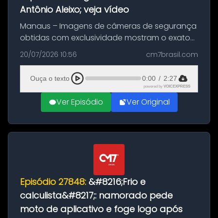
Antônio Aleixo; veja vídeo
Manaus – Imagens de câmeras de segurança
obtidas com exclusividade mostram o exato
momento da fuga do principal suspeito da
20/07/2026 10:56
cm7brasil.com
morte de Larissa Araújo, de 28 anos. O crime
ocorreu na noite deste último d...
Ouça o texto
0:00
/
2:27
powered by
VOICEXPRESS
Ver Episódio
Ver Original
Episódio 27848:
&#8216;Frio e
calculista&#8217;: namorado pede
moto de aplicativo e foge logo após