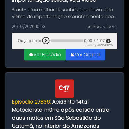
Brasil - Uma mulher descobriu que havia sido
vítima de importunação sexual somente após
assistir a um vídeo que gravou enquanto
20/07/2026 10:52
cm7brasil.com
treinava na academia de um condomínio em
Feira de Santana, na Bahia. O c...
Ouça o texto
0:00
/
1:07
powered by
VOICEXPRESS
Ver Episódio
Ver Original
Episódio 27836:
Acid3nte f4tal:
Motociclista m0rre após colisão entre
duas motos em São Sebastião do
Uatumã, no interior do Amazonas