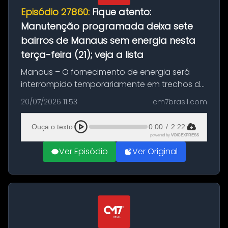
Episódio 27860:
Fique atento:
Manutenção programada deixa sete
bairros de Manaus sem energia nesta
terça-feira (21); veja a lista
Manaus – O fornecimento de energia será
interrompido temporariamente em trechos de
sete bairros de Manaus nesta terça-feira (21).
20/07/2026 11:53
cm7brasil.com
A suspensão programada ocorrerá para a
execução de serviços de manuten...
Ouça o texto
0:00
/
2:22
powered by
VOICEXPRESS
Ver Episódio
Ver Original