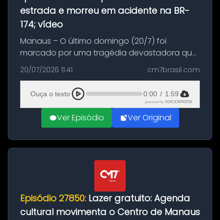
estrada e morreu em acidente na BR-
174; vídeo
Manaus – O último domingo (20/7) foi
marcado por uma tragédia devastadora que
resultou na morte precoce de dois jovens na
20/07/2026 11:41
cm7brasil.com
BR-174, na zona rural de Manaus. Um passeio
com destino a um típico café regio...
Ouça o texto
0:00
/
1:59
powered by
VOICEXPRESS
Ver Episódio
Ver Original
Episódio 27850:
Lazer gratuito: Agenda
cultural movimenta o Centro de Manaus