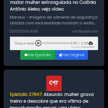
matar mulher estrangulada no Colônia
Antônio Aleixo; veja vídeo
Manaus – Imagens de câmeras de segurança
obtidas com exclusividade mostram o exato
momento da fuga do principal suspeito da
20/07/2026 10:56
cm7brasil.com
morte de Larissa Araújo, de 28 anos. O crime
ocorreu na noite deste último d...
Ouça o texto
0:00
/
2:29
powered by
VOICEXPRESS
Ver Episódio
Ver Original
Episódio 27847:
Absurdo: mulher grava
treino e descobre que era vítima de
importunação sexual, veja vídeo