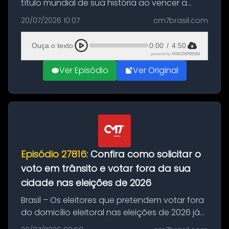
título mundial de sua história ao vencer a
Argentina por 1 a 0, neste domingo (19), na
20/07/2026 10:07
cm7brasil.com
decisão da Copa do Mundo de 2026. Depois
de um duelo sem gols durante o te...
Ouça o texto
0:00
/
4:50
powered by
VOICEXPRESS
Ver Episódio
Ver Original
Episódio 27816:
Confira como solicitar o
voto em trânsito e votar fora da sua
cidade nas eleições de 2026
Brasil – Os eleitores que pretendem votar fora
do domicílio eleitoral nas eleições de 2026 já
podem solicitar o voto em trânsito a partir