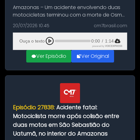
Amazonas – Um acidente envolvendo duas
motocicletas terminou com a morte de Osmar
Figueiredo de Souza, de 38 anos, no município
20/07/2026 10:45
cm7brasil.com
de São Sebastião do Uatumã, no interior do
Amazonas. A colisão ocorreu n...
Ouça o texto
0:00
/
1:14
powered by
VOICEXPRESS
Ver Episódio
Ver Original
Episódio 27838:
Acidente fatal:
Motociclista morre após colisão entre
duas motos em São Sebastião do
Uatumã, no interior do Amazonas