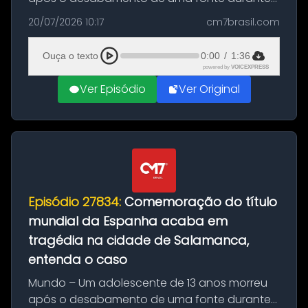
as comemorações pelo título da Copa do
20/07/2026 10:17
cm7brasil.com
Mundo conquistado pela Espanha, em
Ciudad Rodrigo, na província de Salamanca,
Ouça o texto
0:00
/
1:36
no...
powered by
VOICEXPRESS
Ver Episódio
Ver Original
Episódio 27834:
Comemoração do título
mundial da Espanha acaba em
tragédia na cidade de Salamanca,
entenda o caso
Mundo – Um adolescente de 13 anos morreu
após o desabamento de uma fonte durante