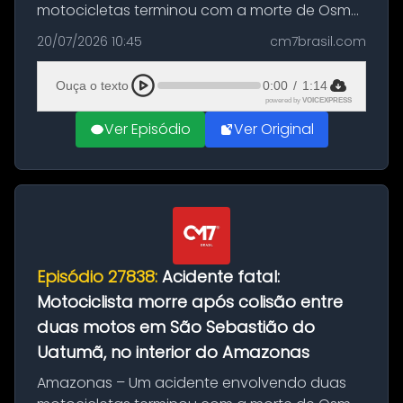
motocicletas terminou com a morte de Osmar
Figueiredo de Souza, de 38 anos, no município
20/07/2026 10:45
cm7brasil.com
de São Sebastião do Uatumã, no interior do
Amazonas. A colisão ocorreu n...
Ouça o texto
0:00
/
1:14
powered by
VOICEXPRESS
Ver Episódio
Ver Original
Episódio 27838:
Acidente fatal:
Motociclista morre após colisão entre
duas motos em São Sebastião do
Uatumã, no interior do Amazonas
Amazonas – Um acidente envolvendo duas