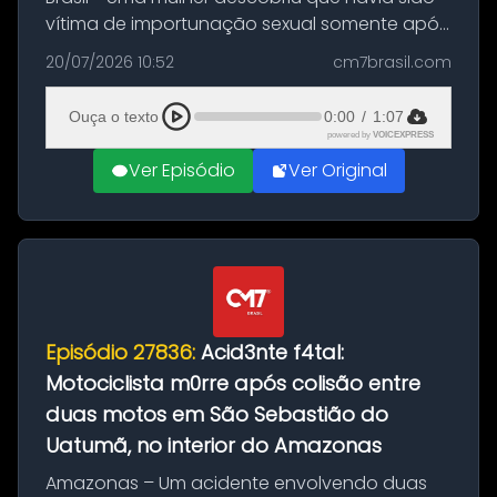
vítima de importunação sexual somente após
assistir a um vídeo que gravou enquanto
20/07/2026 10:52
cm7brasil.com
treinava na academia de um condomínio em
Feira de Santana, na Bahia. O c...
Ouça o texto
0:00
/
1:07
powered by
VOICEXPRESS
Ver Episódio
Ver Original
Episódio 27836:
Acid3nte f4tal:
Motociclista m0rre após colisão entre
duas motos em São Sebastião do
Uatumã, no interior do Amazonas
Amazonas – Um acidente envolvendo duas