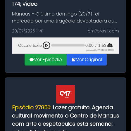
174; vídeo
Manaus – O último domingo (20/7) foi
marcado por uma tragédia devastadora que
resultou na morte precoce de dois jovens na
20/07/2026 11:41
cm7brasil.com
BR-174, na zona rural de Manaus. Um passeio
com destino a um típico café regio...
Ouça o texto
0:00
/
1:59
powered by
VOICEXPRESS
Ver Episódio
Ver Original
Episódio 27850:
Lazer gratuito: Agenda
cultural movimenta o Centro de Manaus
com arte e espetáculos esta semana;