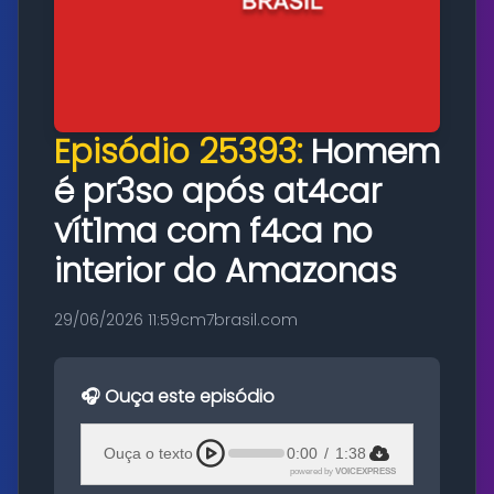
Episódio 25393:
Homem
é pr3so após at4car
vít1ma com f4ca no
interior do Amazonas
29/06/2026 11:59
cm7brasil.com
🎧 Ouça este episódio
Ouça o texto
0:00
/
1:38
powered by
VOICEXPRESS