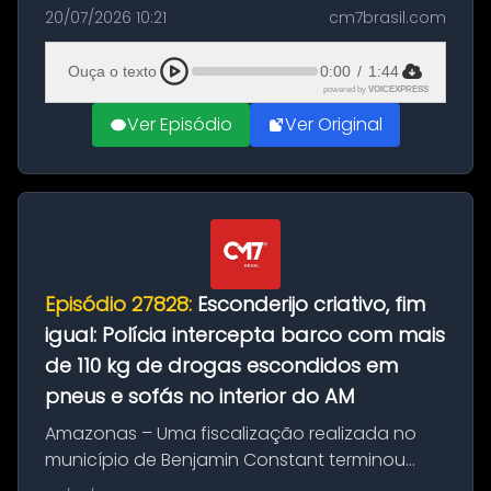
com a apreensão de aproximadamente 115
20/07/2026 10:21
cm7brasil.com
quilos de entorpecentes em uma
embarcação atracada no porto da cidade. O
Ouça o texto
0:00
/
1:44
materia...
powered by
VOICEXPRESS
Ver Episódio
Ver Original
Episódio 27828:
Esconderijo criativo, fim
igual: Polícia intercepta barco com mais
de 110 kg de drogas escondidos em
pneus e sofás no interior do AM
Amazonas – Uma fiscalização realizada no
município de Benjamin Constant terminou
com a apreensão de aproximadamente 115