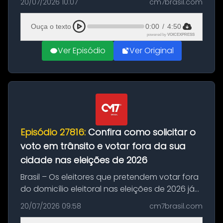
20/07/2026 10:07
cm7brasil.com
decisão da Copa do Mundo de 2026. Depois
de um duelo sem gols durante o te...
Ouça o texto
0:00
/
4:50
powered by
VOICEXPRESS
Ver Episódio
Ver Original
Episódio 27816:
Confira como solicitar o
voto em trânsito e votar fora da sua
cidade nas eleições de 2026
Brasil – Os eleitores que pretendem votar fora
do domicílio eleitoral nas eleições de 2026 já
podem solicitar o voto em trânsito a partir
20/07/2026 09:58
cm7brasil.com
desta segunda-feira (20). O pedido pode ser