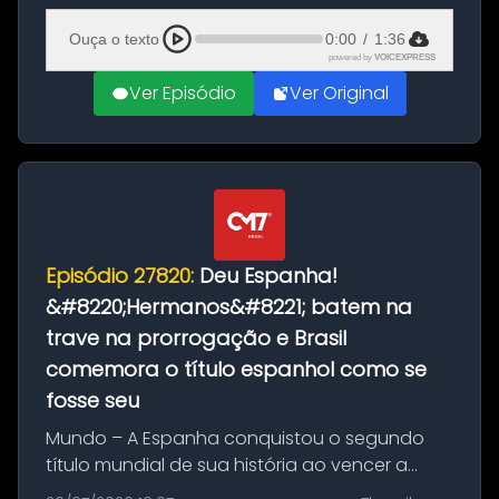
Ciudad Rodrigo, na província de Salamanca,
Ouça o texto
0:00
/
1:36
no...
powered by
VOICEXPRESS
Ver Episódio
Ver Original
Episódio 27820:
Deu Espanha!
&#8220;Hermanos&#8221; batem na
trave na prorrogação e Brasil
comemora o título espanhol como se
fosse seu
Mundo – A Espanha conquistou o segundo
título mundial de sua história ao vencer a
Argentina por 1 a 0, neste domingo (19), na