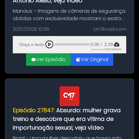
Antônio Aleixo; veja vídeo
Manaus – Imagens de câmeras de segurança
obtidas com exclusividade mostram o exato
momento da fuga do principal suspeito da
20/07/2026 10:56
cm7brasil.com
morte de Larissa Araújo, de 28 anos. O crime
ocorreu na noite deste último d...
Ouça o texto
0:00
/
2:29
powered by
VOICEXPRESS
Ver Episódio
Ver Original
Episódio 27847:
Absurdo: mulher grava
treino e descobre que era vítima de
importunação sexual, veja vídeo
Brasil - Uma mulher descobriu que havia sido