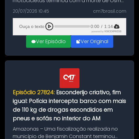
motocicletas terminou com a morte de Osmar
Figueiredo de Souza, de 38 anos, no município
20/07/2026 10:45
cm7brasil.com
de São Sebastião do Uatumã, no interior do
Amazonas. A colisão ocorreu n...
Ouça o texto
0:00
/
1:14
powered by
VOICEXPRESS
Ver Episódio
Ver Original
Episódio 27824:
Esconderijo criativo, fim
igual: Polícia intercepta barco com mais
de 110 kg de drogas escondidos em
pneus e sofás no interior do AM
Amazonas – Uma fiscalização realizada no
município de Benjamin Constant terminou