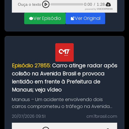
feito até 20 de ag...
Ouça o texto
0:00
/
1:28
powered by
VOICEXPRESS
Ver Episódio
Ver Original
Episódio 27855:
Carro atinge radar após
colisão na Avenida Brasil e provoca
lentidão em frente à Prefeitura de
Manaus; veja vídeo
Manaus – Um acidente envolvendo dois
carros comprometeu o tráfego na Avenida
Brasil durante a manhã desta segunda-feira
20/07/2026 09:51
cm7brasil.com
(20), em frente ao complexo da Prefeitura de
Manaus, na Zona Oeste. A batida ter...