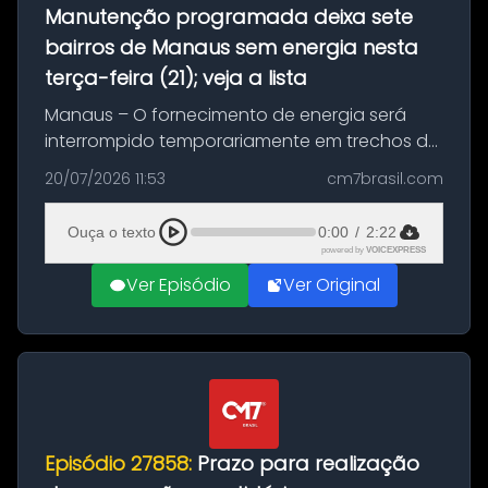
Manutenção programada deixa sete
bairros de Manaus sem energia nesta
terça-feira (21); veja a lista
Manaus – O fornecimento de energia será
interrompido temporariamente em trechos de
sete bairros de Manaus nesta terça-feira (21).
20/07/2026 11:53
cm7brasil.com
A suspensão programada ocorrerá para a
execução de serviços de manuten...
Ouça o texto
0:00
/
2:22
powered by
VOICEXPRESS
Ver Episódio
Ver Original
Episódio 27858:
Prazo para realização