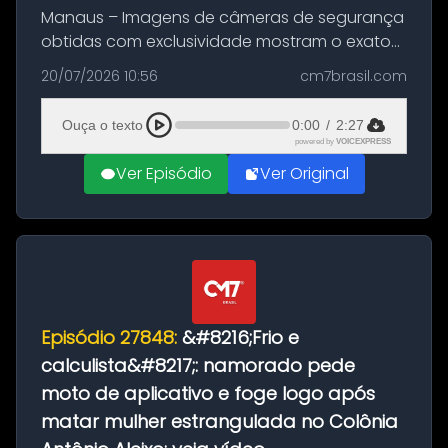
Manaus – Imagens de câmeras de segurança
obtidas com exclusividade mostram o exato
momento da fuga do principal suspeito da
20/07/2026 10:56
cm7brasil.com
morte de Larissa Araújo, de 28 anos. O crime
ocorreu na noite deste último d...
Ouça o texto
0:00
/
2:27
powered by
VOICEXPRESS
Ver Episódio
Ver Original
Episódio 27848:
&#8216;Frio e
calculista&#8217;: namorado pede
moto de aplicativo e foge logo após
matar mulher estrangulada no Colônia