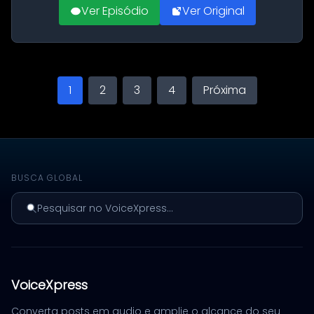
Ver Episódio
Ver Original
1
2
3
4
Próxima
BUSCA GLOBAL
Pesquisar no VoiceXpress...
VoiceXpress
Converta posts em audio e amplie o alcance do seu