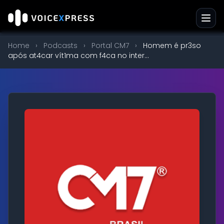
Home
›
Podcasts
›
Portal CM7
›
Homem é pr3so
após at4car vít1ma com f4ca no inter...