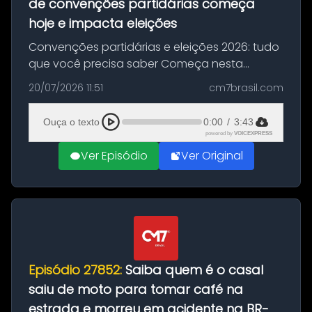
de convenções partidárias começa
hoje e impacta eleições
Convenções partidárias e eleições 2026: tudo
que você precisa saber Começa nesta
segunda-feira e vai até 5 de agosto o prazo
20/07/2026 11:51
cm7brasil.com
para que partidos políticos e federações
partidárias realizem suas convençõ...
Ouça o texto
0:00
/
3:43
powered by
VOICEXPRESS
Ver Episódio
Ver Original
Episódio 27852:
Saiba quem é o casal
saiu de moto para tomar café na
estrada e morreu em acidente na BR-