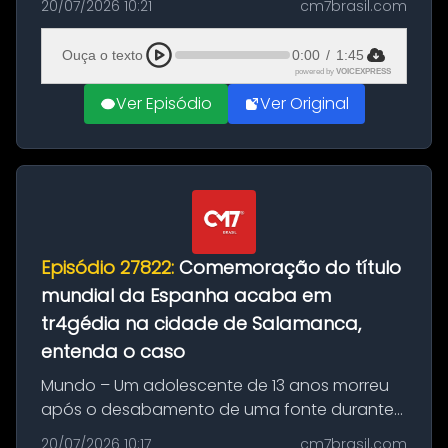
20/07/2026 10:21
cm7brasil.com
quilos de entorpecentes em uma
embarcação atracada no porto da cidade. O
Ouça o texto
0:00
/
1:45
materia...
powered by
VOICEXPRESS
Ver Episódio
Ver Original
Episódio 27822:
Comemoração do título
mundial da Espanha acaba em
tr4gédia na cidade de Salamanca,
entenda o caso
Mundo – Um adolescente de 13 anos morreu
após o desabamento de uma fonte durante
as comemorações pelo título da Copa do
20/07/2026 10:17
cm7brasil.com