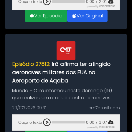
Ouça o texto
0:00
/
2:01
powered by
VOICEXPRESS
Ver Episódio
Ver Original
Episódio 27812:
Irã afirma ter atingido
aeronaves militares dos EUA no
Aeroporto de Aqaba
Mundo – O Irã informou neste domingo (19)
que realizou um ataque contra aeronaves
militares dos Estados Unidos estacionadas no
20/07/2026 09:31
cm7brasil.com
Aeroporto de Aqaba, na Jordânia, durante a
21ª fase da Operação Nasr 2. A...
Ouça o texto
0:00
/
1:07
powered by
VOICEXPRESS