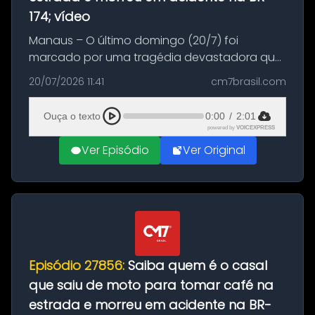
174; vídeo
Manaus – O último domingo (20/7) foi
marcado por uma tragédia devastadora que
resultou na morte precoce de dois jovens na
20/07/2026 11:41
cm7brasil.com
BR-174, na zona rural de Manaus. Um passeio
com destino a um típico café regio...
Ouça o texto
0:00
/
2:01
powered by
VOICEXPRESS
Ver Episódio
Ver Original
Episódio 27856:
Saiba quem é o casal
que saiu de moto para tomar café na
estrada e morreu em acidente na BR-