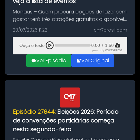
veja a lista de eventos
Manaus – Quem procura opções de lazer sem
gastar terá três atrações gratuitas disponíveis
entre esta segunda-feira (20) e quinta-feira
20/07/2026 11:22
cm7brasil.com
(23). A programação inclui uma exposição
dedicada à história das ...
Ouça o texto
0:00
/
1:50
powered by
VOICEXPRESS
Ver Episódio
Ver Original
Episódio 27844:
Eleições 2026: Período
de convenções partidárias começa
nesta segunda-feira
Brasil – O calendário eleitoral entra em uma