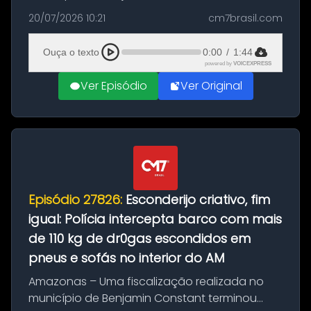
com a apreensão de aproximadamente 115
20/07/2026 10:21
cm7brasil.com
quilos de entorpecentes em uma
embarcação atracada no porto da cidade. O
Ouça o texto
0:00
/
1:44
materia...
powered by
VOICEXPRESS
Ver Episódio
Ver Original
Episódio 27826:
Esconderijo criativo, fim
igual: Polícia intercepta barco com mais
de 110 kg de dr0gas escondidos em
pneus e sofás no interior do AM
Amazonas – Uma fiscalização realizada no
município de Benjamin Constant terminou