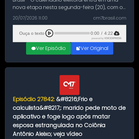
nova etapa nesta segunda-feira (20), com o
início do período destinado às convenções
20/07/2026 11:00
cm7brasil.com
partidárias. Até 5 de agosto, partidos e
federações poderão oficializa...
Ouça o texto
0:00
/
4:22
powered by
VOICEXPRESS
Ver Episódio
Ver Original
Episódio 27842:
&#8216;Frio e
calculista&#8217;: marido pede moto de
aplicativo e foge logo após matar
esposa estrangulada no Colônia
Antônio Aleixo; veja vídeo