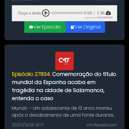
Mundo conquistado pela Espanha, em
Ciudad Rodrigo, na província de Salamanca,
Ouça o texto
0:00
/
1:36
no...
powered by
VOICEXPRESS
Ver Episódio
Ver Original
Episódio 27834:
Comemoração do título
mundial da Espanha acaba em
tragédia na cidade de Salamanca,
entenda o caso
Mundo – Um adolescente de 13 anos morreu
após o desabamento de uma fonte durante
as comemorações pelo título da Copa do
20/07/2026 10:17
cm7brasil.com
Mundo conquistado pela Espanha, em