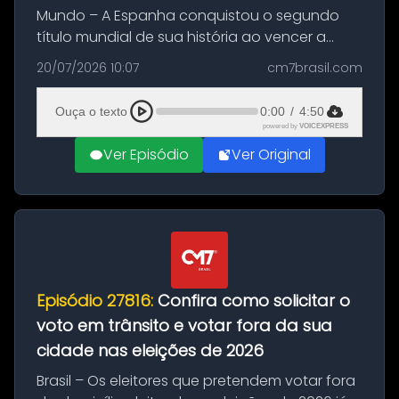
Mundo – A Espanha conquistou o segundo
título mundial de sua história ao vencer a
Argentina por 1 a 0, neste domingo (19), na
20/07/2026 10:07
cm7brasil.com
decisão da Copa do Mundo de 2026. Depois
de um duelo sem gols durante o te...
Ouça o texto
0:00
/
4:50
powered by
VOICEXPRESS
Ver Episódio
Ver Original
Episódio 27816:
Confira como solicitar o
voto em trânsito e votar fora da sua
cidade nas eleições de 2026
Brasil – Os eleitores que pretendem votar fora