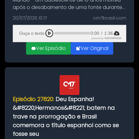
após o desabamento de uma fonte durante
as comemorações pelo título da Copa do
20/07/2026 10:17
cm7brasil.com
Mundo conquistado pela Espanha, em
Ciudad Rodrigo, na província de Salamanca,
Ouça o texto
0:00
/
1:36
no...
powered by
VOICEXPRESS
Ver Episódio
Ver Original
Episódio 27820:
Deu Espanha!
&#8220;Hermanos&#8221; batem na
trave na prorrogação e Brasil
comemora o título espanhol como se
fosse seu