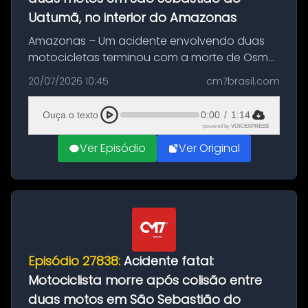
Uatumã, no interior do Amazonas
Amazonas – Um acidente envolvendo duas
motocicletas terminou com a morte de Osmar
Figueiredo de Souza, de 38 anos, no município
20/07/2026 10:45
cm7brasil.com
de São Sebastião do Uatumã, no interior do
Amazonas. A colisão ocorreu n...
Ouça o texto
0:00
/
1:14
powered by
VOICEXPRESS
Ver Episódio
Ver Original
Episódio 27838:
Acidente fatal:
Motociclista morre após colisão entre
duas motos em São Sebastião do