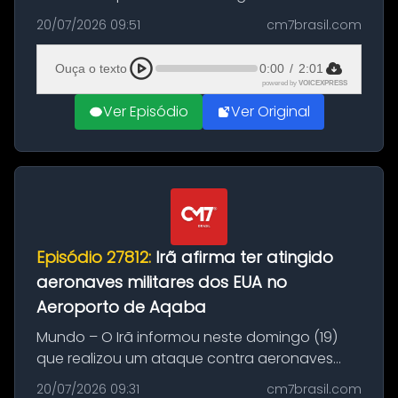
Brasil durante a manhã desta segunda-feira
20/07/2026 09:51
cm7brasil.com
(20), em frente ao complexo da Prefeitura de
Manaus, na Zona Oeste. A batida ter...
Ouça o texto
0:00
/
2:01
powered by
VOICEXPRESS
Ver Episódio
Ver Original
Episódio 27812:
Irã afirma ter atingido
aeronaves militares dos EUA no
Aeroporto de Aqaba
Mundo – O Irã informou neste domingo (19)
que realizou um ataque contra aeronaves
militares dos Estados Unidos estacionadas no
20/07/2026 09:31
cm7brasil.com