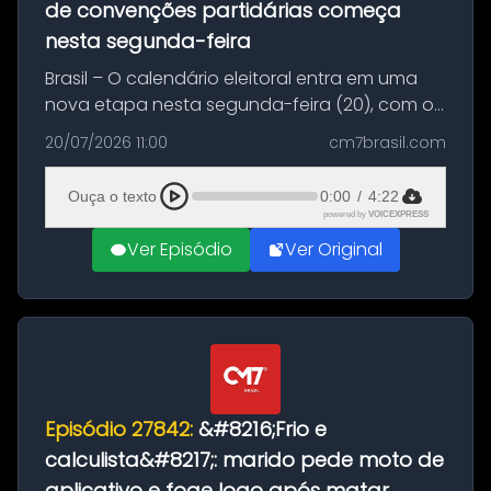
de convenções partidárias começa
nesta segunda-feira
Brasil – O calendário eleitoral entra em uma
nova etapa nesta segunda-feira (20), com o
início do período destinado às convenções
20/07/2026 11:00
cm7brasil.com
partidárias. Até 5 de agosto, partidos e
federações poderão oficializa...
Ouça o texto
0:00
/
4:22
powered by
VOICEXPRESS
Ver Episódio
Ver Original
Episódio 27842:
&#8216;Frio e
calculista&#8217;: marido pede moto de
aplicativo e foge logo após matar