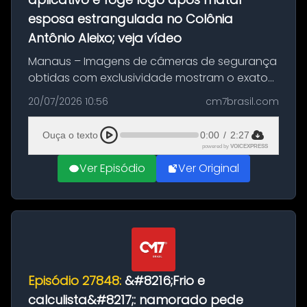
esposa estrangulada no Colônia
Antônio Aleixo; veja vídeo
Manaus – Imagens de câmeras de segurança
obtidas com exclusividade mostram o exato
momento da fuga do principal suspeito da
20/07/2026 10:56
cm7brasil.com
morte de Larissa Araújo, de 28 anos. O crime
ocorreu na noite deste último d...
Ouça o texto
0:00
/
2:27
powered by
VOICEXPRESS
Ver Episódio
Ver Original
Episódio 27848:
&#8216;Frio e
calculista&#8217;: namorado pede