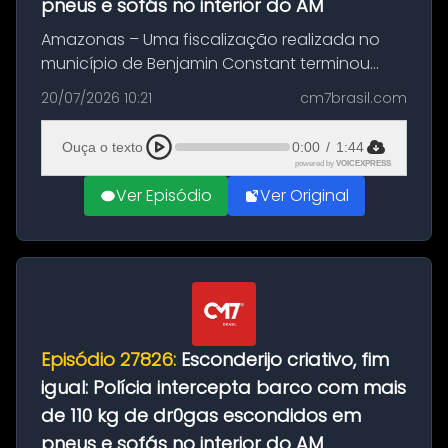
pneus e sofás no interior do AM
Amazonas – Uma fiscalização realizada no
município de Benjamin Constant terminou
com a apreensão de aproximadamente 115
20/07/2026 10:21
cm7brasil.com
quilos de entorpecentes em uma
embarcação atracada no porto da cidade. O
Ouça o texto
0:00
/
1:44
materia...
powered by
VOICEXPRESS
Ver Episódio
Ver Original
Episódio 27826:
Esconderijo criativo, fim
igual: Polícia intercepta barco com mais
de 110 kg de dr0gas escondidos em
pneus e sofás no interior do AM