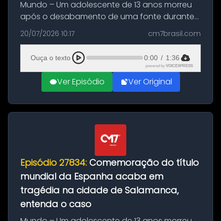
Mundo – Um adolescente de 13 anos morreu
após o desabamento de uma fonte durante
as comemorações pelo título da Copa do
20/07/2026 10:17
cm7brasil.com
Mundo conquistado pela Espanha, em
Ciudad Rodrigo, na província de Salamanca,
Ouça o texto
0:00
/
1:36
no...
powered by
VOICEXPRESS
Ver Episódio
Ver Original
Episódio 27834:
Comemoração do título
mundial da Espanha acaba em
tragédia na cidade de Salamanca,
entenda o caso
Mundo – Um adolescente de 13 anos morreu