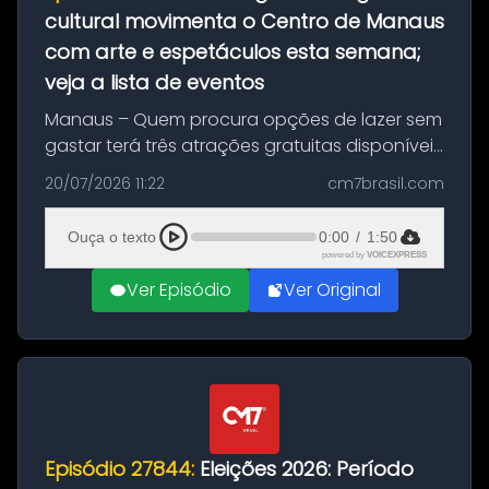
cultural movimenta o Centro de Manaus
com arte e espetáculos esta semana;
veja a lista de eventos
Manaus – Quem procura opções de lazer sem
gastar terá três atrações gratuitas disponíveis
entre esta segunda-feira (20) e quinta-feira
20/07/2026 11:22
cm7brasil.com
(23). A programação inclui uma exposição
dedicada à história das ...
Ouça o texto
0:00
/
1:50
powered by
VOICEXPRESS
Ver Episódio
Ver Original
Episódio 27844:
Eleições 2026: Período