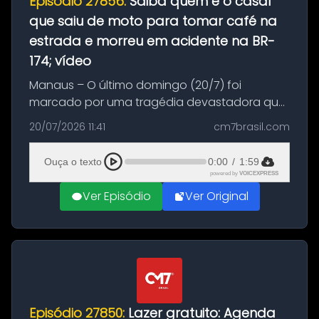
Episódio 27856:
Saiba quem é o casal
que saiu de moto para tomar café na
estrada e morreu em acidente na BR-
174; vídeo
Manaus – O último domingo (20/7) foi
marcado por uma tragédia devastadora que
resultou na morte precoce de dois jovens na
20/07/2026 11:41
cm7brasil.com
BR-174, na zona rural de Manaus. Um passeio
com destino a um típico café regio...
Ouça o texto
0:00
/
1:59
powered by
VOICEXPRESS
Ver Episódio
Ver Original
Episódio 27850:
Lazer gratuito: Agenda