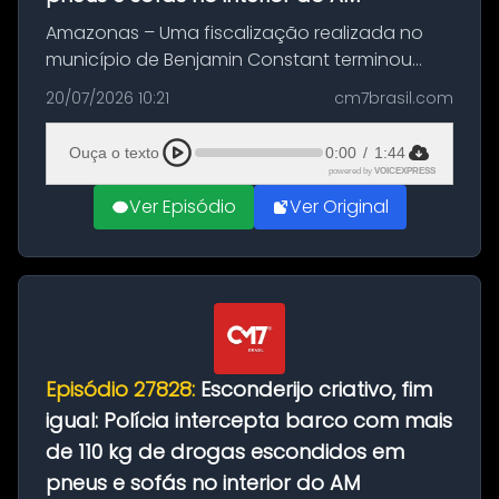
Amazonas – Uma fiscalização realizada no
município de Benjamin Constant terminou
com a apreensão de aproximadamente 115
20/07/2026 10:21
cm7brasil.com
quilos de entorpecentes em uma
embarcação atracada no porto da cidade. O
Ouça o texto
0:00
/
1:44
materia...
powered by
VOICEXPRESS
Ver Episódio
Ver Original
Episódio 27828:
Esconderijo criativo, fim
igual: Polícia intercepta barco com mais
de 110 kg de drogas escondidos em
pneus e sofás no interior do AM