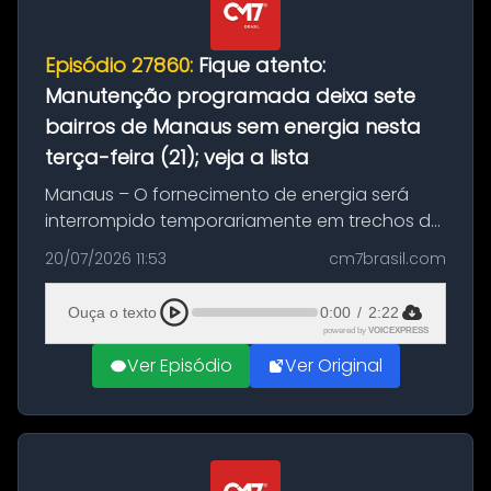
Episódio 27860:
Fique atento:
Manutenção programada deixa sete
bairros de Manaus sem energia nesta
terça-feira (21); veja a lista
Manaus – O fornecimento de energia será
interrompido temporariamente em trechos de
sete bairros de Manaus nesta terça-feira (21).
20/07/2026 11:53
cm7brasil.com
A suspensão programada ocorrerá para a
execução de serviços de manuten...
Ouça o texto
0:00
/
2:22
powered by
VOICEXPRESS
Ver Episódio
Ver Original