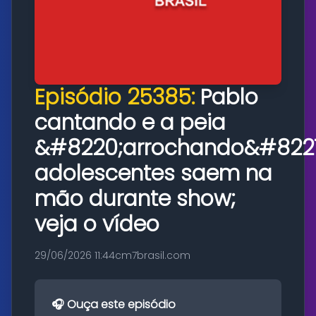
Episódio 25385:
Pablo
cantando e a peia
&#8220;arrochando&#8221
adolescentes saem na
mão durante show;
veja o vídeo
29/06/2026 11:44
cm7brasil.com
🎧 Ouça este episódio