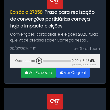
Episódio 27858:
Prazo para realização
de convenções partidárias começa
hoje e impacta eleições
Convenções partidárias e eleições 2026: tudo
que você precisa saber Começa nesta
segunda-feira e vai até 5 de agosto o prazo
20/07/2026 11:51
cm7brasil.com
para que partidos políticos e federações
partidárias realizem suas convençõ...
Ouça o texto
0:00
/
3:43
powered by
VOICEXPRESS
Ver Episódio
Ver Original