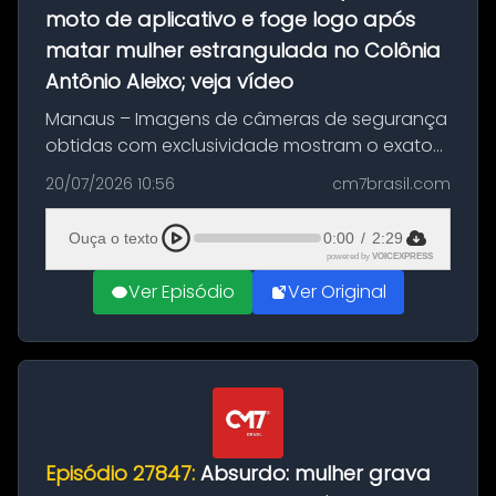
moto de aplicativo e foge logo após
matar mulher estrangulada no Colônia
Antônio Aleixo; veja vídeo
Manaus – Imagens de câmeras de segurança
obtidas com exclusividade mostram o exato
momento da fuga do principal suspeito da
20/07/2026 10:56
cm7brasil.com
morte de Larissa Araújo, de 28 anos. O crime
ocorreu na noite deste último d...
Ouça o texto
0:00
/
2:29
powered by
VOICEXPRESS
Ver Episódio
Ver Original
Episódio 27847:
Absurdo: mulher grava