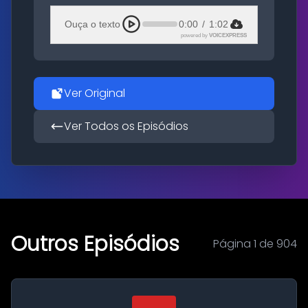
Ouça o texto
0:00
/
1:02
powered by
VOICEXPRESS
Ver Original
Ver Todos os Episódios
Outros Episódios
Página 1 de 904