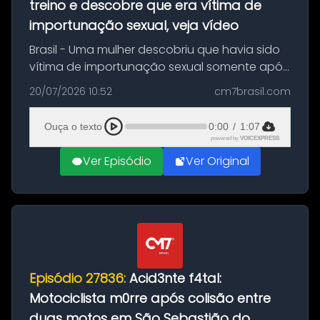
treino e descobre que era vítima de
importunação sexual, veja vídeo
Brasil - Uma mulher descobriu que havia sido
vítima de importunação sexual somente após
assistir a um vídeo que gravou enquanto
20/07/2026 10:52
cm7brasil.com
treinava na academia de um condomínio em
Feira de Santana, na Bahia. O c...
Ouça o texto
0:00
/
1:07
powered by
VOICEXPRESS
Ver Episódio
Ver Original
Episódio 27836:
Acid3nte f4tal:
Motociclista m0rre após colisão entre
duas motos em São Sebastião do