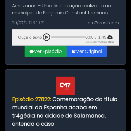
Amazonas – Uma fiscalização realizada no
município de Benjamin Constant terminou
com a apreensão de aproximadamente 115
20/07/2026 10:21
cm7brasil.com
quilos de entorpecentes em uma
embarcação atracada no porto da cidade. O
Ouça o texto
0:00
/
1:45
materia...
powered by
VOICEXPRESS
Ver Episódio
Ver Original
Episódio 27822:
Comemoração do título
mundial da Espanha acaba em
tr4gédia na cidade de Salamanca,
entenda o caso