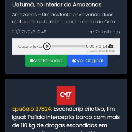
Uatumã, no interior do Amazonas
Amazonas – Um acidente envolvendo duas
motocicletas terminou com a morte de Osmar
Figueiredo de Souza, de 38 anos, no município
20/07/2026 10:45
cm7brasil.com
de São Sebastião do Uatumã, no interior do
Amazonas. A colisão ocorreu n...
Ouça o texto
0:00
/
1:14
powered by
VOICEXPRESS
Ver Episódio
Ver Original
Episódio 27824:
Esconderijo criativo, fim
igual: Polícia intercepta barco com mais
de 110 kg de drogas escondidos em