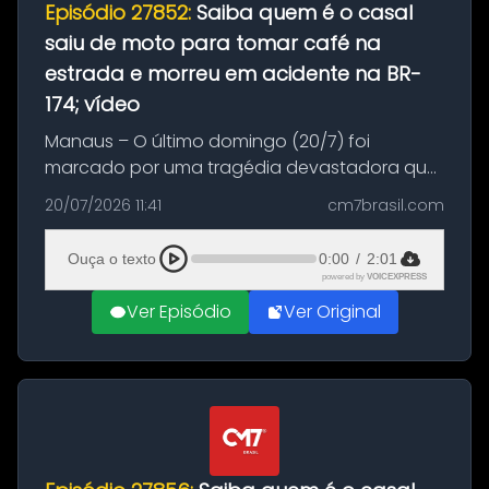
Episódio 27852:
Saiba quem é o casal
saiu de moto para tomar café na
estrada e morreu em acidente na BR-
174; vídeo
Manaus – O último domingo (20/7) foi
marcado por uma tragédia devastadora que
resultou na morte precoce de dois jovens na
20/07/2026 11:41
cm7brasil.com
BR-174, na zona rural de Manaus. Um passeio
com destino a um típico café regio...
Ouça o texto
0:00
/
2:01
powered by
VOICEXPRESS
Ver Episódio
Ver Original