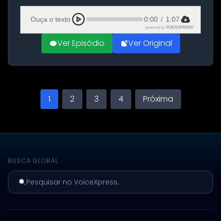
Aeroporto de Aqaba, na Jordânia, durante a
21ª fase da Operação Nasr 2. A...
Ouça o texto
0:00
/
1:07
powered by
VOICEXPRESS
Ver Episódio
Ver Original
1
2
3
4
Próxima
BUSCA GLOBAL
Pesquisar no VoiceXpress...