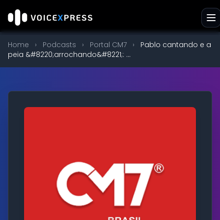
Home
›
Podcasts
›
Portal CM7
›
Pablo cantando e a
peia &#8220;arrochando&#8221;: ...