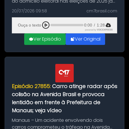
do domicílio eleitoral nas eleições de 2026 já
podem solicitar o voto em trânsito a partir
20/07/2026 09:58
cm7brasil.com
desta segunda-feira (20). O pedido pode ser
feito até 20 de ag...
Ouça o texto
0:00
/
1:28
powered by
VOICEXPRESS
Ver Episódio
Ver Original
Episódio 27855:
Carro atinge radar após
colisão na Avenida Brasil e provoca
lentidão em frente à Prefeitura de
Manaus; veja vídeo
Manaus – Um acidente envolvendo dois
carros comprometeu o tráfego na Avenida