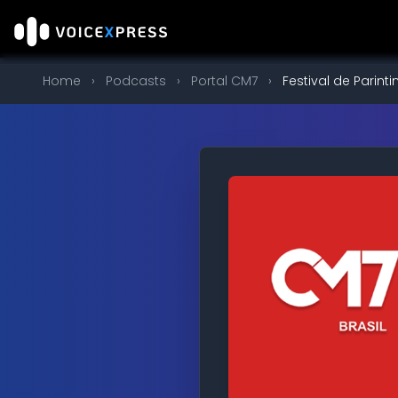
Home
›
Podcasts
›
Portal CM7
›
Festival de Parin