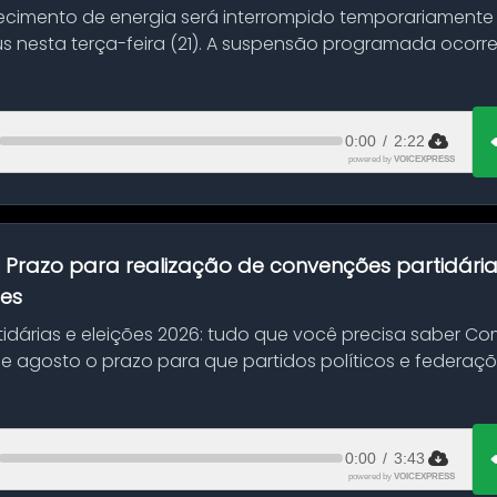
ecimento de energia será interrompido temporariamente
s nesta terça-feira (21). A suspensão programada ocorr
en...
0:00
/
2:22
powered by
VOICEXPRESS
:
Prazo para realização de convenções partidári
ões
idárias e eleições 2026: tudo que você precisa saber 
 de agosto o prazo para que partidos políticos e federaçõ
0:00
/
3:43
powered by
VOICEXPRESS