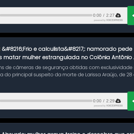
0:00
/
2:27
powered by
VOICEXPRESS
:
&#8216;Frio e calculista&#8217;: namorado pede 
 matar mulher estrangulada no Colônia Antônio Al
s de câmeras de segurança obtidas com exclusividade
do principal suspeito da morte de Larissa Araújo, de 28
 d...
0:00
/
2:29
powered by
VOICEXPRESS