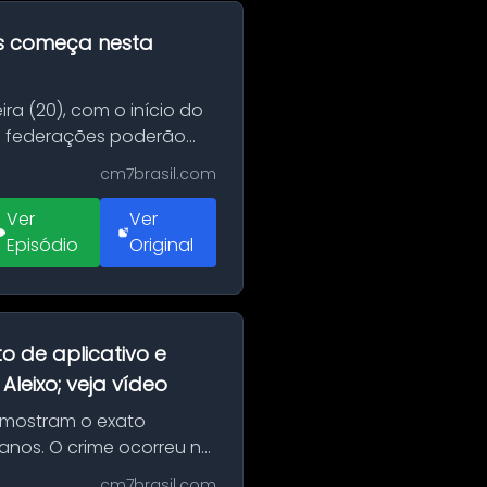
as começa nesta
ra (20), com o início do
 e federações poderão
cm7brasil.com
Ver
Ver
Episódio
Original
o de aplicativo e
leixo; veja vídeo
 mostram o exato
 anos. O crime ocorreu na
cm7brasil.com