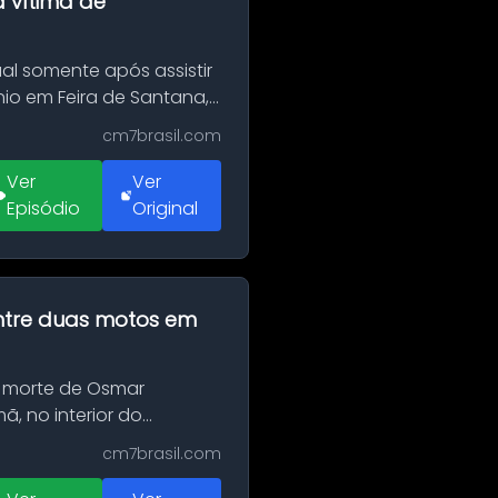
a vítima de
al somente após assistir
o em Feira de Santana,
cm7brasil.com
Ver
Ver
Episódio
Original
 entre duas motos em
 morte de Osmar
, no interior do
cm7brasil.com