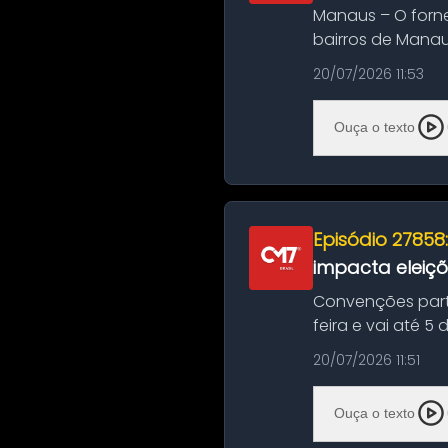
Manaus – O forn
bairros de Manau
serviços de manut
20/07/2026 11:53
Ouça o texto
Episódio 27858
impacta eleiç
Convenções part
feira e vai até 5
suas convençõ...
20/07/2026 11:51
Ouça o texto