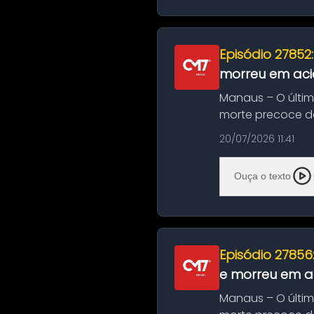
Episódio 27852
morreu em aci
Manaus – O últi
morte precoce de
típico café regio..
20/07/2026 11:41
Ouça o texto
Episódio 27856
e morreu em ac
Manaus – O últi