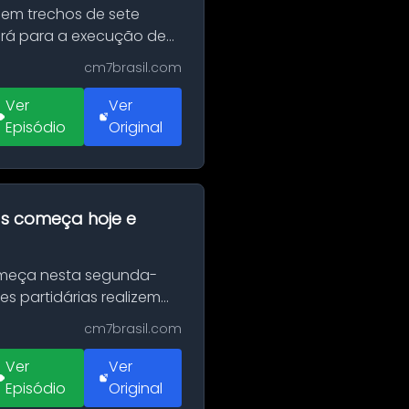
 em trechos de sete
erá para a execução de
cm7brasil.com
Ver
Ver
Episódio
Original
as começa hoje e
Começa nesta segunda-
es partidárias realizem
cm7brasil.com
Ver
Ver
Episódio
Original