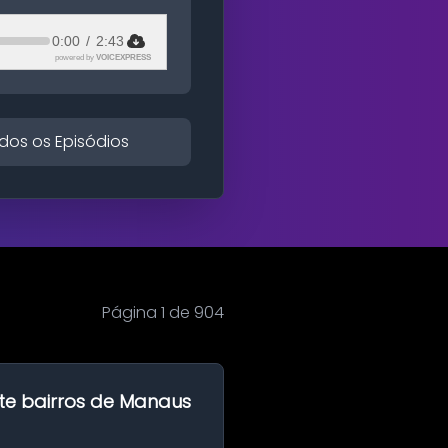
0:00
/
2:43
powered by
VOICEXPRESS
dos os Episódios
Página 1 de 904
te bairros de Manaus