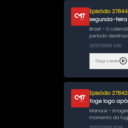
Episódio 27844
segunda-feira
Brasil – O calend
período destinad
oficializa...
20/07/2026 11:00
Ouça o texto
Episódio 27842
foge logo após
Manaus – Imagen
momento da fuga 
noite deste último
20/07/2026 10:56