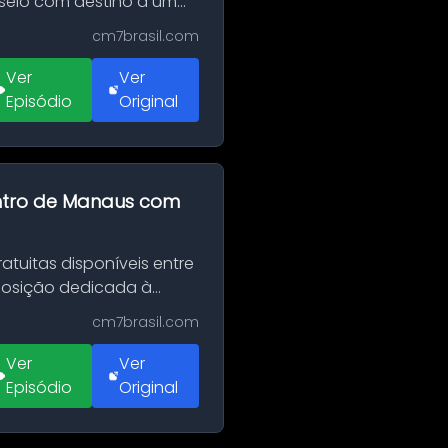
sseio com destino a um
cm7brasil.com
Ver
Ver
Episódio
Original
entro de Manaus com
tuitas disponíveis entre
xposição dedicada à
cm7brasil.com
Ver
Ver
Episódio
Original