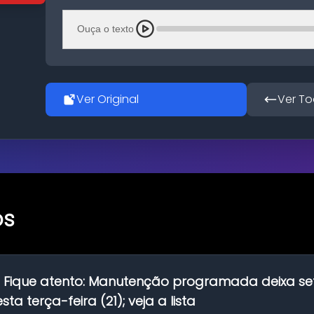
Ouça o texto
Ver Original
Ver To
os
:
Fique atento: Manutenção programada deixa se
ta terça-feira (21); veja a lista