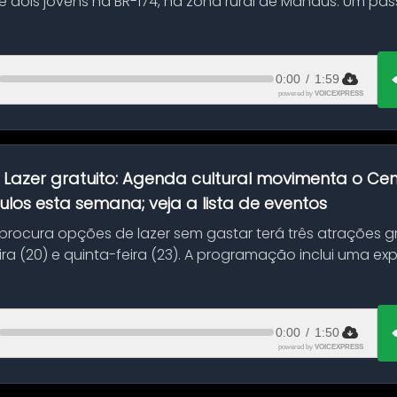
 dois jovens na BR-174, na zona rural de Manaus. Um pa
.
0:00
/
1:59
powered by
VOICEXPRESS
:
Lazer gratuito: Agenda cultural movimenta o C
ulos esta semana; veja a lista de eventos
ocura opções de lazer sem gastar terá três atrações gra
ra (20) e quinta-feira (23). A programação inclui uma e
0:00
/
1:50
powered by
VOICEXPRESS