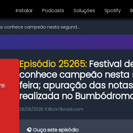
Instalar
Podcasts
Soluções
Spotify
B
tins conhece campeão nesta segund...
Episódio 25265:
Festival d
conhece campeão nesta
feira; apuração das notas
realizada no Bumbódrom
28/06/2026 11:18
cm7brasil.com
🎧 Ouça este episódio