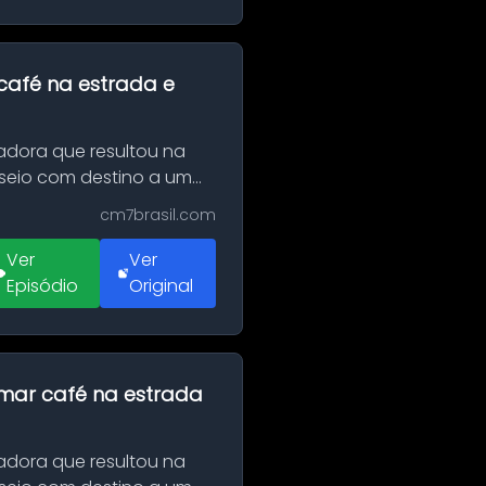
café na estrada e
adora que resultou na
sseio com destino a um
cm7brasil.com
Ver
Ver
Episódio
Original
omar café na estrada
adora que resultou na