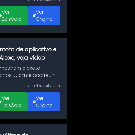
Ver
Ver
Episódio
Original
moto de aplicativo e
eixo; veja vídeo
 mostram o exato
 anos. O crime ocorreu na
cm7brasil.com
Ver
Ver
Episódio
Original