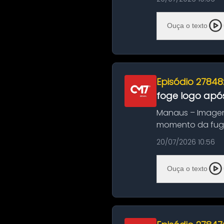
Ouça o texto
Episódio 27848
foge logo após
Manaus – Imagen
momento da fuga 
noite deste último
20/07/2026 10:56
Ouça o texto