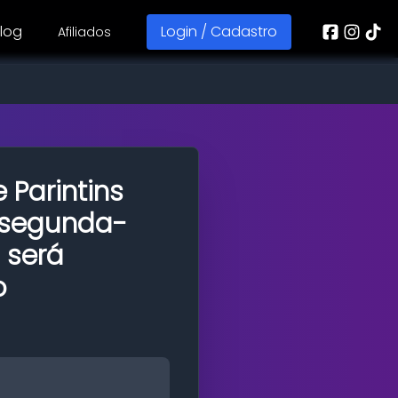
log
Login / Cadastro
Afiliados
e Parintins
 segunda-
 será
o