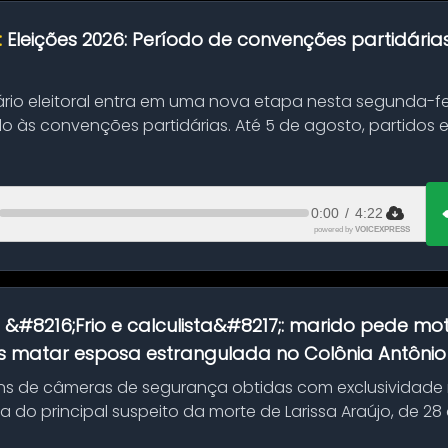
:
Eleições 2026: Período de convenções partidári
ário eleitoral entra em uma nova etapa nesta segunda-fei
o às convenções partidárias. Até 5 de agosto, partidos
0:00
/
4:22
powered by
VOICEXPRESS
:
&#8216;Frio e calculista&#8217;: marido pede mot
 matar esposa estrangulada no Colônia Antônio A
s de câmeras de segurança obtidas com exclusividade
do principal suspeito da morte de Larissa Araújo, de 28
 d...