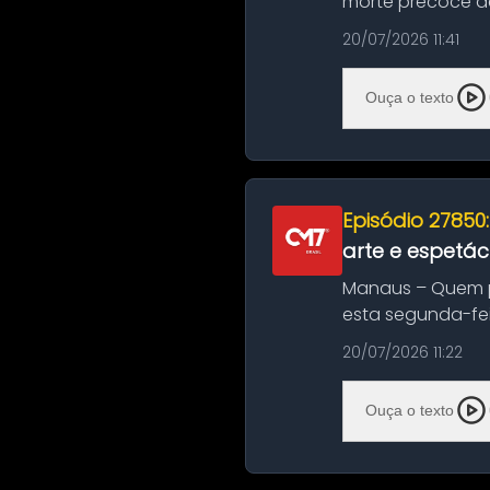
morte precoce de
típico café regio..
20/07/2026 11:41
Ouça o texto
Episódio 27850
arte e espetác
Manaus – Quem pr
esta segunda-fei
história das ...
20/07/2026 11:22
Ouça o texto