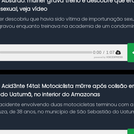
:
Absurdo: mulher grava treino e descobre que er
exual, veja vídeo
her descobriu que havia sido vítima de importunação sexu
gravou enquanto treinava na academia de um condomíni
0:00
/
1:07
powered by
VOICEXPRESS
:
Acid3nte f4tal: Motociclista m0rre após colisão
 do Uatumã, no interior do Amazonas
cidente envolvendo duas motocicletas terminou com a
uza, de 38 anos, no município de São Sebastião do Uatumã
ão ocorreu n...