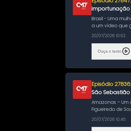
Episódio 27847
importunação s
Brasil - Uma mul
a um vídeo que 
na Bahia. O c...
20/07/2026 10:52
Ouça o texto
Episódio 27836
São Sebastião
Amazonas – Um a
Figueiredo de So
Amazonas. A colis
20/07/2026 10:45