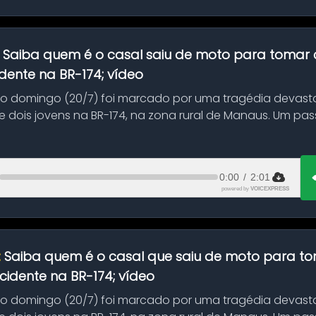
:
Saiba quem é o casal saiu de moto para tomar 
dente na BR-174; vídeo
mo domingo (20/7) foi marcado por uma tragédia devast
 dois jovens na BR-174, na zona rural de Manaus. Um pa
.
0:00
/
2:01
powered by
VOICEXPRESS
:
Saiba quem é o casal que saiu de moto para t
idente na BR-174; vídeo
mo domingo (20/7) foi marcado por uma tragédia devast