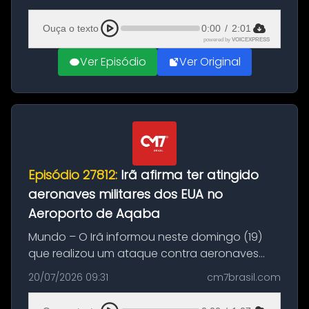
(20), em frente ao complexo da Prefeitura de
Manaus, na Zona Oeste. A batida ter...
Ouça o texto
0:00
/
2:01
powered by
VOICEXPRESS
Ver Episódio
Ver Original
Episódio 27812:
Irã afirma ter atingido
aeronaves militares dos EUA no
Aeroporto de Aqaba
Mundo – O Irã informou neste domingo (19)
que realizou um ataque contra aeronaves
militares dos Estados Unidos estacionadas no
20/07/2026 09:31
cm7brasil.com
Aeroporto de Aqaba, na Jordânia, durante a
21ª fase da Operação Nasr 2. A...