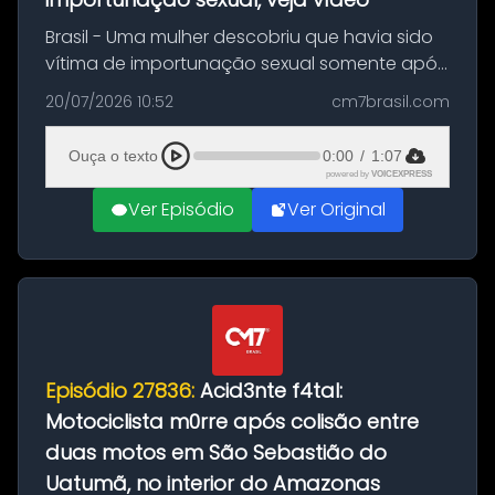
Brasil - Uma mulher descobriu que havia sido
vítima de importunação sexual somente após
assistir a um vídeo que gravou enquanto
20/07/2026 10:52
cm7brasil.com
treinava na academia de um condomínio em
Feira de Santana, na Bahia. O c...
Ouça o texto
0:00
/
1:07
powered by
VOICEXPRESS
Ver Episódio
Ver Original
Episódio 27836:
Acid3nte f4tal:
Motociclista m0rre após colisão entre
duas motos em São Sebastião do
Uatumã, no interior do Amazonas