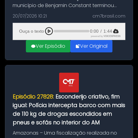
município de Benjamin Constant terminou
com a apreensão de aproximadamente 115
20/07/2026 10:21
cm7brasil.com
quilos de entorpecentes em uma
embarcação atracada no porto da cidade. O
Ouça o texto
0:00
/
1:44
materia...
powered by
VOICEXPRESS
Ver Episódio
Ver Original
Episódio 27828:
Esconderijo criativo, fim
igual: Polícia intercepta barco com mais
de 110 kg de drogas escondidos em
pneus e sofás no interior do AM
Amazonas – Uma fiscalização realizada no