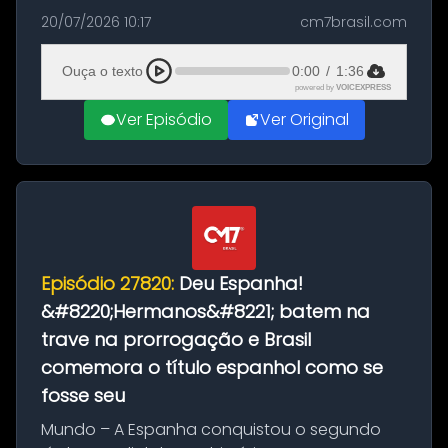
as comemorações pelo título da Copa do
20/07/2026 10:17
cm7brasil.com
Mundo conquistado pela Espanha, em
Ciudad Rodrigo, na província de Salamanca,
Ouça o texto
0:00
/
1:36
no...
powered by
VOICEXPRESS
Ver Episódio
Ver Original
Episódio 27820:
Deu Espanha!
&#8220;Hermanos&#8221; batem na
trave na prorrogação e Brasil
comemora o título espanhol como se
fosse seu
Mundo – A Espanha conquistou o segundo