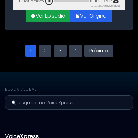
Ouça o texto
0:00
/
1:07
powered by
VOICEXPRESS
Ver Episódio
Ver Original
1
2
3
4
Próxima
BUSCA GLOBAL
Pesquisar no VoiceXpress...
VoiceXpress