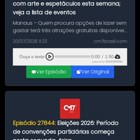
com arte e espetáculos esta semana;
veja a lista de eventos
Manaus – Quem procura opções de lazer sem
gastar terá três atrações gratuitas disponíveis
entre esta segunda-feira (20) e quinta-feira
20/07/2026 11:22
cm7brasil.com
(23). A programação inclui uma exposição
dedicada à história das ...
Ouça o texto
0:00
/
1:50
powered by
VOICEXPRESS
Ver Episódio
Ver Original
Episódio 27844:
Eleições 2026: Período
de convenções partidárias começa