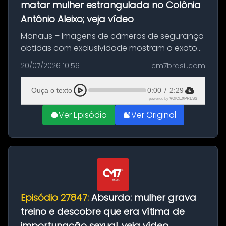
matar mulher estrangulada no Colônia
Antônio Aleixo; veja vídeo
Manaus – Imagens de câmeras de segurança
obtidas com exclusividade mostram o exato
momento da fuga do principal suspeito da
20/07/2026 10:56
cm7brasil.com
morte de Larissa Araújo, de 28 anos. O crime
ocorreu na noite deste último d...
Ouça o texto
0:00
/
2:29
powered by
VOICEXPRESS
Ver Episódio
Ver Original
Episódio 27847:
Absurdo: mulher grava
treino e descobre que era vítima de
importunação sexual, veja vídeo