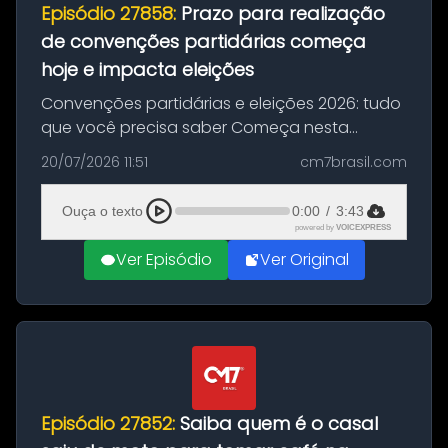
Episódio 27858:
Prazo para realização
de convenções partidárias começa
hoje e impacta eleições
Convenções partidárias e eleições 2026: tudo
que você precisa saber Começa nesta
segunda-feira e vai até 5 de agosto o prazo
20/07/2026 11:51
cm7brasil.com
para que partidos políticos e federações
partidárias realizem suas convençõ...
Ouça o texto
0:00
/
3:43
powered by
VOICEXPRESS
Ver Episódio
Ver Original
Episódio 27852:
Saiba quem é o casal