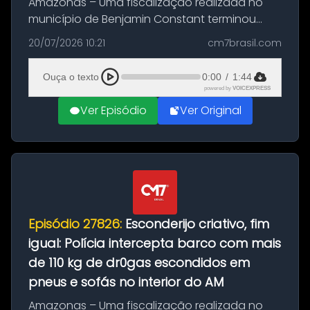
Amazonas – Uma fiscalização realizada no
município de Benjamin Constant terminou
com a apreensão de aproximadamente 115
20/07/2026 10:21
cm7brasil.com
quilos de entorpecentes em uma
embarcação atracada no porto da cidade. O
Ouça o texto
0:00
/
1:44
materia...
powered by
VOICEXPRESS
Ver Episódio
Ver Original
Episódio 27826:
Esconderijo criativo, fim
igual: Polícia intercepta barco com mais
de 110 kg de dr0gas escondidos em
pneus e sofás no interior do AM
Amazonas – Uma fiscalização realizada no