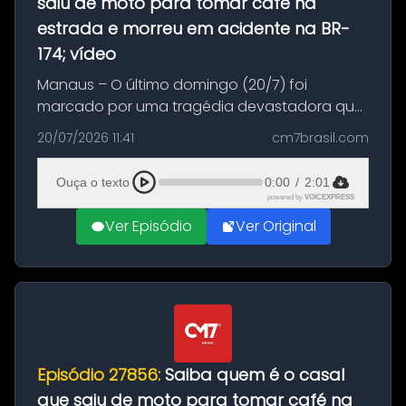
saiu de moto para tomar café na
estrada e morreu em acidente na BR-
174; vídeo
Manaus – O último domingo (20/7) foi
marcado por uma tragédia devastadora que
resultou na morte precoce de dois jovens na
20/07/2026 11:41
cm7brasil.com
BR-174, na zona rural de Manaus. Um passeio
com destino a um típico café regio...
Ouça o texto
0:00
/
2:01
powered by
VOICEXPRESS
Ver Episódio
Ver Original
Episódio 27856:
Saiba quem é o casal
que saiu de moto para tomar café na