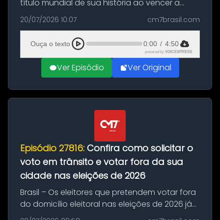
título mundial de sua história ao vencer a
Argentina por 1 a 0, neste domingo (19), na
20/07/2026 10:07
cm7brasil.com
decisão da Copa do Mundo de 2026. Depois
de um duelo sem gols durante o te...
Ouça o texto
0:00
/
4:50
powered by
VOICEXPRESS
Ver Episódio
Ver Original
Episódio 27816:
Confira como solicitar o
voto em trânsito e votar fora da sua
cidade nas eleições de 2026
Brasil – Os eleitores que pretendem votar fora
do domicílio eleitoral nas eleições de 2026 já
podem solicitar o voto em trânsito a partir