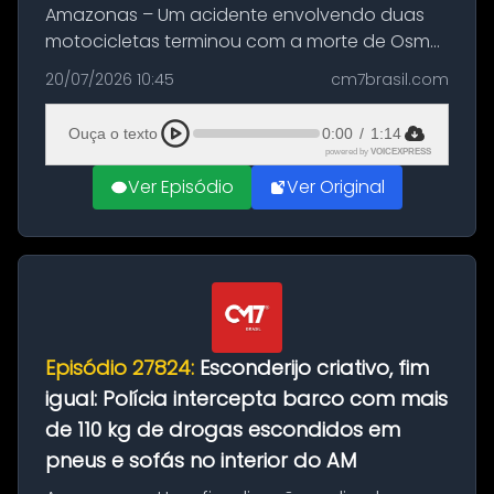
Amazonas – Um acidente envolvendo duas
motocicletas terminou com a morte de Osmar
Figueiredo de Souza, de 38 anos, no município
20/07/2026 10:45
cm7brasil.com
de São Sebastião do Uatumã, no interior do
Amazonas. A colisão ocorreu n...
Ouça o texto
0:00
/
1:14
powered by
VOICEXPRESS
Ver Episódio
Ver Original
Episódio 27824:
Esconderijo criativo, fim
igual: Polícia intercepta barco com mais
de 110 kg de drogas escondidos em
pneus e sofás no interior do AM