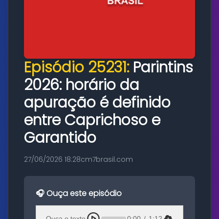
Episódio 25231:
Parintins
2026: horário da
apuração é definido
entre Caprichoso e
Garantido
27/06/2026 18:28
cm7brasil.com
🎧 Ouça este episódio
Ouça o texto
0:00
/
1:12