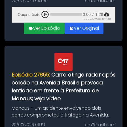
20/07/2026 09:58
cm7brasil.com
desta segunda-feira (20). O pedido pode ser
feito até 20 de ag...
Ouça o texto
0:00
/
1:28
powered by
VOICEXPRESS
Ver Episódio
Ver Original
Episódio 27855:
Carro atinge radar após
colisão na Avenida Brasil e provoca
lentidão em frente à Prefeitura de
Manaus; veja vídeo
Manaus – Um acidente envolvendo dois
carros comprometeu o tráfego na Avenida
Brasil durante a manhã desta segunda-feira
20/07/2026 09:51
cm7brasil.com