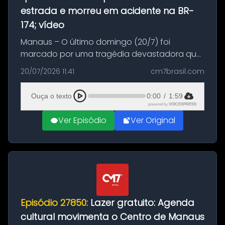
estrada e morreu em acidente na BR-
174; vídeo
Manaus – O último domingo (20/7) foi
marcado por uma tragédia devastadora que
resultou na morte precoce de dois jovens na
20/07/2026 11:41
cm7brasil.com
BR-174, na zona rural de Manaus. Um passeio
com destino a um típico café regio...
Ouça o texto
0:00
/
1:59
powered by
VOICEXPRESS
Ver Episódio
Ver Original
Episódio 27850:
Lazer gratuito: Agenda
cultural movimenta o Centro de Manaus