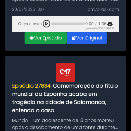
as comemorações pelo título da Copa do
20/07/2026 10:17
cm7brasil.com
Mundo conquistado pela Espanha, em
Ciudad Rodrigo, na província de Salamanca,
Ouça o texto
0:00
/
1:36
no...
powered by
VOICEXPRESS
Ver Episódio
Ver Original
Episódio 27834:
Comemoração do título
mundial da Espanha acaba em
tragédia na cidade de Salamanca,
entenda o caso
Mundo – Um adolescente de 13 anos morreu
após o desabamento de uma fonte durante