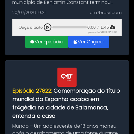
município de Benjamin Constant terminou
com a apreensão de aproximadamente 115
20/07/2026 10:21
cm7brasil.com
quilos de entorpecentes em uma
embarcação atracada no porto da cidade. O
Ouça o texto
0:00
/
1:45
materia...
powered by
VOICEXPRESS
Ver Episódio
Ver Original
Episódio 27822:
Comemoração do título
mundial da Espanha acaba em
tr4gédia na cidade de Salamanca,
entenda o caso
Mundo – Um adolescente de 13 anos morreu
após o desabamento de uma fonte durante