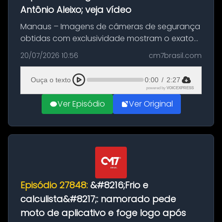
Antônio Aleixo; veja vídeo
Manaus – Imagens de câmeras de segurança
obtidas com exclusividade mostram o exato
momento da fuga do principal suspeito da
20/07/2026 10:56
cm7brasil.com
morte de Larissa Araújo, de 28 anos. O crime
ocorreu na noite deste último d...
Ouça o texto
0:00
/
2:27
powered by
VOICEXPRESS
Ver Episódio
Ver Original
Episódio 27848:
&#8216;Frio e
calculista&#8217;: namorado pede
moto de aplicativo e foge logo após