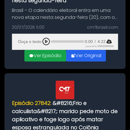
nesta segunda-feira
Brasil – O calendário eleitoral entra em uma
nova etapa nesta segunda-feira (20), com o
início do período destinado às convenções
20/07/2026 11:00
cm7brasil.com
partidárias. Até 5 de agosto, partidos e
federações poderão oficializa...
Ouça o texto
0:00
/
4:22
powered by
VOICEXPRESS
Ver Episódio
Ver Original
Episódio 27842:
&#8216;Frio e
calculista&#8217;: marido pede moto de
aplicativo e foge logo após matar
esposa estrangulada no Colônia