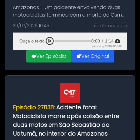
Amazonas – Um acidente envolvendo duas
motocicletas terminou com a morte de Osmar
Figueiredo de Souza, de 38 anos, no município
20/07/2026 10:45
cm7brasil.com
de São Sebastião do Uatumã, no interior do
Amazonas. A colisão ocorreu n...
Ouça o texto
0:00
/
1:14
powered by
VOICEXPRESS
Ver Episódio
Ver Original
Episódio 27838:
Acidente fatal:
Motociclista morre após colisão entre
duas motos em São Sebastião do
Uatumã, no interior do Amazonas