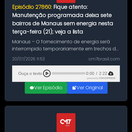
Episódio 27860:
Fique atento:
Manutenção programada deixa sete
bairros de Manaus sem energia nesta
terça-feira (21); veja a lista
Manaus – O fornecimento de energia será
interrompido temporariamente em trechos de
sete bairros de Manaus nesta terça-feira (21).
20/07/2026 11:53
cm7brasil.com
A suspensão programada ocorrerá para a
execução de serviços de manuten...
Ouça o texto
0:00
/
2:22
powered by
VOICEXPRESS
Ver Episódio
Ver Original