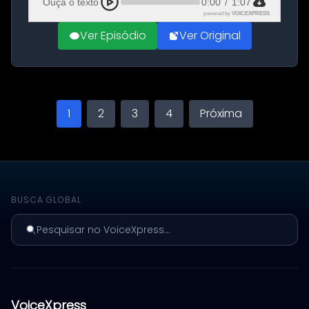
Ouça o texto
0:00
/
1:07
powered by
VOICEXPRESS
Ver Episódio
Ver Original
1
2
3
4
Próxima
BUSCA GLOBAL
Pesquisar no VoiceXpress...
VoiceXpress