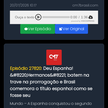
as comemorações pelo título da Copa do
20/07/2026 10:17
cm7brasil.com
Mundo conquistado pela Espanha, em
Ciudad Rodrigo, na província de Salamanca,
Ouça o texto
0:00
/
1:36
no...
powered by
VOICEXPRESS
Ver Episódio
Ver Original
Episódio 27820:
Deu Espanha!
&#8220;Hermanos&#8221; batem na
trave na prorrogação e Brasil
comemora o título espanhol como se
fosse seu
Mundo – A Espanha conquistou o segundo