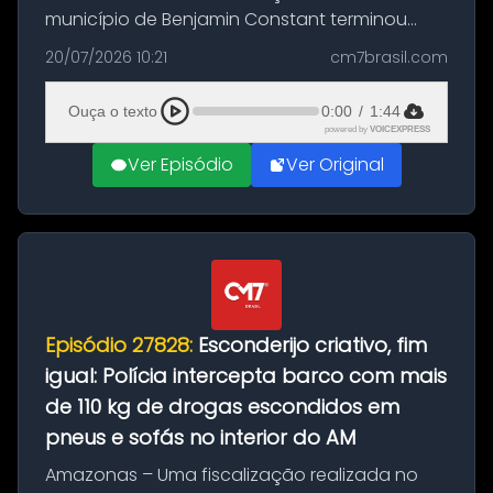
município de Benjamin Constant terminou
com a apreensão de aproximadamente 115
20/07/2026 10:21
cm7brasil.com
quilos de entorpecentes em uma
embarcação atracada no porto da cidade. O
Ouça o texto
0:00
/
1:44
materia...
powered by
VOICEXPRESS
Ver Episódio
Ver Original
Episódio 27828:
Esconderijo criativo, fim
igual: Polícia intercepta barco com mais
de 110 kg de drogas escondidos em
pneus e sofás no interior do AM
Amazonas – Uma fiscalização realizada no