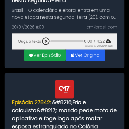
nesta segunda-feira
Brasil – O calendário eleitoral entra em uma
nova etapa nesta segunda-feira (20), com o
início do período destinado às convenções
20/07/2026 11:00
cm7brasil.com
partidárias. Até 5 de agosto, partidos e
federações poderão oficializa...
Ouça o texto
0:00
/
4:22
powered by
VOICEXPRESS
Ver Episódio
Ver Original
Episódio 27842:
&#8216;Frio e
calculista&#8217;: marido pede moto de
aplicativo e foge logo após matar
esposa estrangulada no Colônia