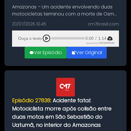
Amazonas – Um acidente envolvendo duas
motocicletas terminou com a morte de Osmar
Figueiredo de Souza, de 38 anos, no município
20/07/2026 10:45
cm7brasil.com
de São Sebastião do Uatumã, no interior do
Amazonas. A colisão ocorreu n...
Ouça o texto
0:00
/
1:14
powered by
VOICEXPRESS
Ver Episódio
Ver Original
Episódio 27838:
Acidente fatal:
Motociclista morre após colisão entre
duas motos em São Sebastião do
Uatumã, no interior do Amazonas