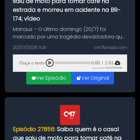
saiu de moto para tomar café na
estrada e morreu em acidente na BR-
174; vídeo
Manaus – O último domingo (20/7) foi
marcado por uma tragédia devastadora que
resultou na morte precoce de dois jovens na
20/07/2026 11:41
cm7brasil.com
BR-174, na zona rural de Manaus. Um passeio
com destino a um típico café regio...
Ouça o texto
0:00
/
2:01
powered by
VOICEXPRESS
Ver Episódio
Ver Original
Episódio 27856:
Saiba quem é o casal
que saiu de moto para tomar café na