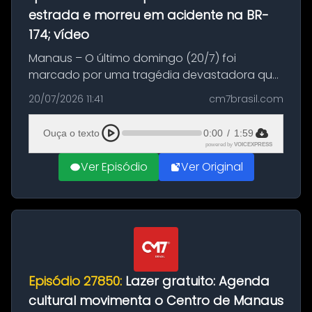
estrada e morreu em acidente na BR-
174; vídeo
Manaus – O último domingo (20/7) foi
marcado por uma tragédia devastadora que
resultou na morte precoce de dois jovens na
20/07/2026 11:41
cm7brasil.com
BR-174, na zona rural de Manaus. Um passeio
com destino a um típico café regio...
Ouça o texto
0:00
/
1:59
powered by
VOICEXPRESS
Ver Episódio
Ver Original
Episódio 27850:
Lazer gratuito: Agenda
cultural movimenta o Centro de Manaus