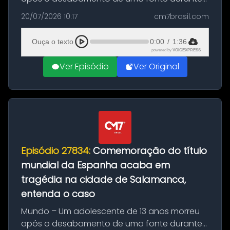
as comemorações pelo título da Copa do
20/07/2026 10:17
cm7brasil.com
Mundo conquistado pela Espanha, em
Ciudad Rodrigo, na província de Salamanca,
Ouça o texto
0:00
/
1:36
no...
powered by
VOICEXPRESS
Ver Episódio
Ver Original
Episódio 27834:
Comemoração do título
mundial da Espanha acaba em
tragédia na cidade de Salamanca,
entenda o caso
Mundo – Um adolescente de 13 anos morreu
após o desabamento de uma fonte durante