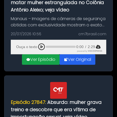
matar mulher estrangulada no Colônia
Antônio Aleixo; veja vídeo
Manaus – Imagens de câmeras de segurança
obtidas com exclusividade mostram o exato
momento da fuga do principal suspeito da
20/07/2026 10:56
cm7brasil.com
morte de Larissa Araújo, de 28 anos. O crime
ocorreu na noite deste último d...
Ouça o texto
0:00
/
2:29
powered by
VOICEXPRESS
Ver Episódio
Ver Original
Episódio 27847:
Absurdo: mulher grava
treino e descobre que era vítima de
importunação sexual, veja vídeo