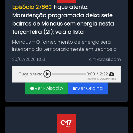
Episódio 27860:
Fique atento:
Manutenção programada deixa sete
bairros de Manaus sem energia nesta
terça-feira (21); veja a lista
Manaus – O fornecimento de energia será
interrompido temporariamente em trechos de
sete bairros de Manaus nesta terça-feira (21).
20/07/2026 11:53
cm7brasil.com
A suspensão programada ocorrerá para a
execução de serviços de manuten...
Ouça o texto
0:00
/
2:22
powered by
VOICEXPRESS
Ver Episódio
Ver Original