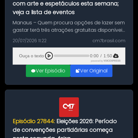
com arte e espetáculos esta semana;
veja a lista de eventos
Manaus – Quem procura opções de lazer sem
gastar terá três atrações gratuitas disponíveis
entre esta segunda-feira (20) e quinta-feira
20/07/2026 11:22
cm7brasil.com
(23). A programação inclui uma exposição
dedicada à história das ...
Ouça o texto
0:00
/
1:50
powered by
VOICEXPRESS
Ver Episódio
Ver Original
Episódio 27844:
Eleições 2026: Período
de convenções partidárias começa