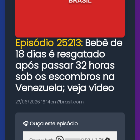
Episódio 25213:
Bebê de
18 dias é resgatado
após passar 32 horas
sob os escombros na
Venezuela; veja vídeo
27/06/2026 15:14
cm7brasil.com
🎧 Ouça este episódio
Ouça o texto
0:00
/
1:06