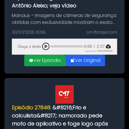
Antônio Aleixo; veja vídeo
Manaus – Imagens de câmeras de segurança
obtidas com exclusividade mostram o exato
momento da fuga do principal suspeito da
20/07/2026 10:56
cm7brasil.com
morte de Larissa Araújo, de 28 anos. O crime
ocorreu na noite deste último d...
Ouça o texto
0:00
/
2:27
powered by
VOICEXPRESS
Ver Episódio
Ver Original
Episódio 27848:
&#8216;Frio e
calculista&#8217;: namorado pede
moto de aplicativo e foge logo após