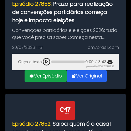
Episódio 27858:
Prazo para realização
de convenções partidárias começa
hoje e impacta eleições
Convenções partidárias e eleições 2026: tudo
que você precisa saber Começa nesta
segunda-feira e vai até 5 de agosto o prazo
20/07/2026 11:51
cm7brasil.com
para que partidos políticos e federações
partidárias realizem suas convençõ...
Ouça o texto
0:00
/
3:43
powered by
VOICEXPRESS
Ver Episódio
Ver Original
Episódio 27852:
Saiba quem é o casal