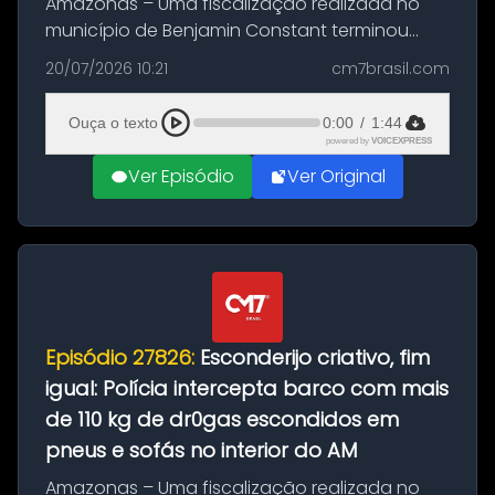
Amazonas – Uma fiscalização realizada no
município de Benjamin Constant terminou
com a apreensão de aproximadamente 115
20/07/2026 10:21
cm7brasil.com
quilos de entorpecentes em uma
embarcação atracada no porto da cidade. O
Ouça o texto
0:00
/
1:44
materia...
powered by
VOICEXPRESS
Ver Episódio
Ver Original
Episódio 27826:
Esconderijo criativo, fim
igual: Polícia intercepta barco com mais
de 110 kg de dr0gas escondidos em
pneus e sofás no interior do AM
Amazonas – Uma fiscalização realizada no