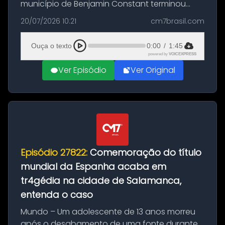
município de Benjamin Constant terminou
com a apreensão de aproximadamente 115
20/07/2026 10:21
cm7brasil.com
quilos de entorpecentes em uma
embarcação atracada no porto da cidade. O
Ouça o texto
0:00
/
1:45
materia...
powered by
VOICEXPRESS
Ver Episódio
Ver Original
Episódio 27822:
Comemoração do título
mundial da Espanha acaba em
tr4gédia na cidade de Salamanca,
entenda o caso
Mundo – Um adolescente de 13 anos morreu
após o desabamento de uma fonte durante