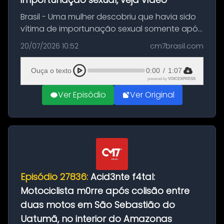
Brasil - Uma mulher descobriu que havia sido
vítima de importunação sexual somente após
assistir a um vídeo que gravou enquanto
20/07/2026 10:52
cm7brasil.com
treinava na academia de um condomínio em
Feira de Santana, na Bahia. O c...
Ouça o texto
0:00
/
1:07
powered by
VOICEXPRESS
Ver Episódio
Ver Original
Episódio 27836:
Acid3nte f4tal:
Motociclista m0rre após colisão entre
duas motos em São Sebastião do
Uatumã, no interior do Amazonas