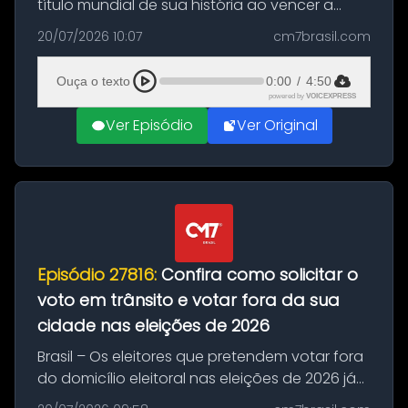
título mundial de sua história ao vencer a
Argentina por 1 a 0, neste domingo (19), na
20/07/2026 10:07
cm7brasil.com
decisão da Copa do Mundo de 2026. Depois
de um duelo sem gols durante o te...
Ouça o texto
0:00
/
4:50
powered by
VOICEXPRESS
Ver Episódio
Ver Original
Episódio 27816:
Confira como solicitar o
voto em trânsito e votar fora da sua
cidade nas eleições de 2026
Brasil – Os eleitores que pretendem votar fora
do domicílio eleitoral nas eleições de 2026 já
podem solicitar o voto em trânsito a partir