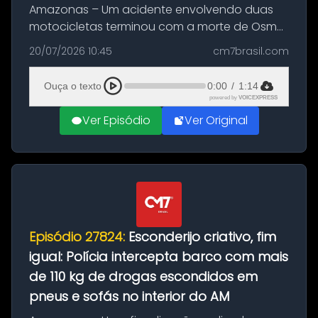
Amazonas – Um acidente envolvendo duas
motocicletas terminou com a morte de Osmar
Figueiredo de Souza, de 38 anos, no município
20/07/2026 10:45
cm7brasil.com
de São Sebastião do Uatumã, no interior do
Amazonas. A colisão ocorreu n...
Ouça o texto
0:00
/
1:14
powered by
VOICEXPRESS
Ver Episódio
Ver Original
Episódio 27824:
Esconderijo criativo, fim
igual: Polícia intercepta barco com mais
de 110 kg de drogas escondidos em
pneus e sofás no interior do AM