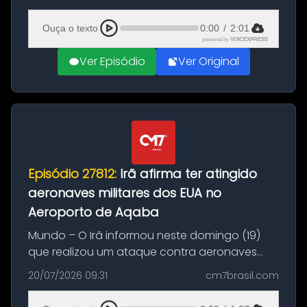
(20), em frente ao complexo da Prefeitura de
Manaus, na Zona Oeste. A batida ter...
Ouça o texto
0:00
/
2:01
powered by
VOICEXPRESS
Ver Episódio
Ver Original
Episódio 27812:
Irã afirma ter atingido
aeronaves militares dos EUA no
Aeroporto de Aqaba
Mundo – O Irã informou neste domingo (19)
que realizou um ataque contra aeronaves
militares dos Estados Unidos estacionadas no
20/07/2026 09:31
cm7brasil.com
Aeroporto de Aqaba, na Jordânia, durante a
21ª fase da Operação Nasr 2. A...