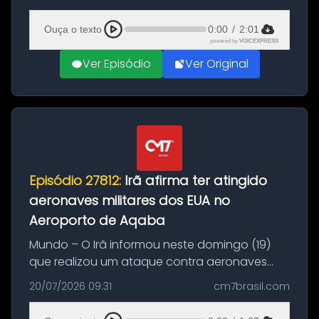
(20), em frente ao complexo da Prefeitura de
Manaus, na Zona Oeste. A batida ter...
Ouça o texto
0:00
/
2:01
powered by
VOICEXPRESS
Ver Episódio
Ver Original
Episódio 27812:
Irã afirma ter atingido
aeronaves militares dos EUA no
Aeroporto de Aqaba
Mundo – O Irã informou neste domingo (19)
que realizou um ataque contra aeronaves
militares dos Estados Unidos estacionadas no
20/07/2026 09:31
cm7brasil.com
Aeroporto de Aqaba, na Jordânia, durante a
21ª fase da Operação Nasr 2. A...