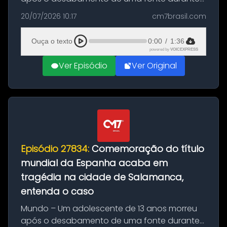
as comemorações pelo título da Copa do
20/07/2026 10:17
cm7brasil.com
Mundo conquistado pela Espanha, em
Ciudad Rodrigo, na província de Salamanca,
Ouça o texto
0:00
/
1:36
no...
powered by
VOICEXPRESS
Ver Episódio
Ver Original
Episódio 27834:
Comemoração do título
mundial da Espanha acaba em
tragédia na cidade de Salamanca,
entenda o caso
Mundo – Um adolescente de 13 anos morreu
após o desabamento de uma fonte durante