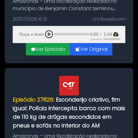
Amazonas – Uma fiscalização realizada no
município de Benjamin Constant terminou
com a apreensão de aproximadamente 115
20/07/2026 10:21
cm7brasil.com
quilos de entorpecentes em uma
embarcação atracada no porto da cidade. O
Ouça o texto
0:00
/
1:44
materia...
powered by
VOICEXPRESS
Ver Episódio
Ver Original
Episódio 27826:
Esconderijo criativo, fim
igual: Polícia intercepta barco com mais
de 110 kg de dr0gas escondidos em
pneus e sofás no interior do AM
Amazonas – Uma fiscalização realizada no