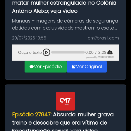
matar mulher estrangulada no Colônia
Antônio Aleixo; veja vídeo
Manaus – Imagens de câmeras de segurança
obtidas com exclusividade mostram o exato
momento da fuga do principal suspeito da
20/07/2026 10:56
cm7brasil.com
morte de Larissa Araújo, de 28 anos. O crime
ocorreu na noite deste último d...
Ouça o texto
0:00
/
2:29
powered by
VOICEXPRESS
Ver Episódio
Ver Original
Episódio 27847:
Absurdo: mulher grava
treino e descobre que era vítima de
importunação sexual, veja vídeo