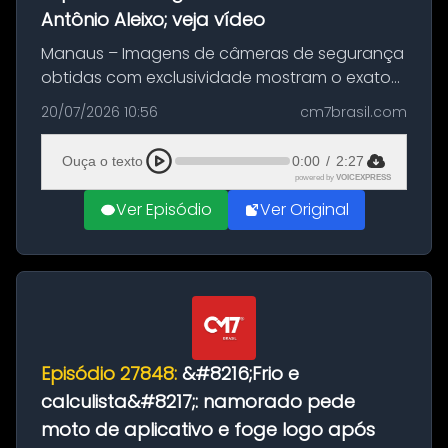
Antônio Aleixo; veja vídeo
Manaus – Imagens de câmeras de segurança
obtidas com exclusividade mostram o exato
momento da fuga do principal suspeito da
20/07/2026 10:56
cm7brasil.com
morte de Larissa Araújo, de 28 anos. O crime
ocorreu na noite deste último d...
Ouça o texto
0:00
/
2:27
powered by
VOICEXPRESS
Ver Episódio
Ver Original
Episódio 27848:
&#8216;Frio e
calculista&#8217;: namorado pede
moto de aplicativo e foge logo após