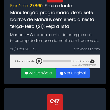
Episódio 27860:
Fique atento:
Manutenção programada deixa sete
bairros de Manaus sem energia nesta
terça-feira (21); veja a lista
Manaus – O fornecimento de energia será
interrompido temporariamente em trechos de
sete bairros de Manaus nesta terça-feira (21).
20/07/2026 11:53
cm7brasil.com
A suspensão programada ocorrerá para a
execução de serviços de manuten...
Ouça o texto
0:00
/
2:22
powered by
VOICEXPRESS
Ver Episódio
Ver Original