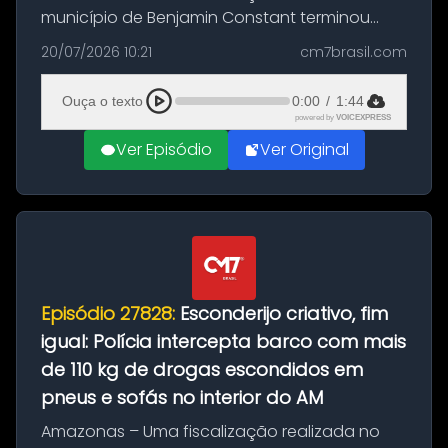
município de Benjamin Constant terminou
com a apreensão de aproximadamente 115
20/07/2026 10:21
cm7brasil.com
quilos de entorpecentes em uma
embarcação atracada no porto da cidade. O
Ouça o texto
0:00
/
1:44
materia...
powered by
VOICEXPRESS
Ver Episódio
Ver Original
Episódio 27828:
Esconderijo criativo, fim
igual: Polícia intercepta barco com mais
de 110 kg de drogas escondidos em
pneus e sofás no interior do AM
Amazonas – Uma fiscalização realizada no