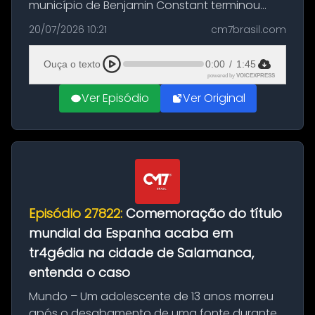
município de Benjamin Constant terminou
com a apreensão de aproximadamente 115
20/07/2026 10:21
cm7brasil.com
quilos de entorpecentes em uma
embarcação atracada no porto da cidade. O
Ouça o texto
0:00
/
1:45
materia...
powered by
VOICEXPRESS
Ver Episódio
Ver Original
Episódio 27822:
Comemoração do título
mundial da Espanha acaba em
tr4gédia na cidade de Salamanca,
entenda o caso
Mundo – Um adolescente de 13 anos morreu
após o desabamento de uma fonte durante