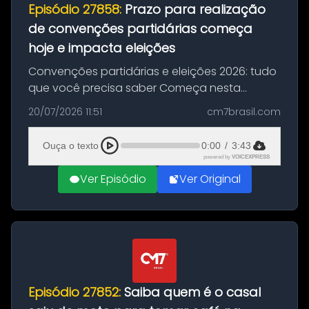
Episódio 27858:
Prazo para realização
de convenções partidárias começa
hoje e impacta eleições
Convenções partidárias e eleições 2026: tudo
que você precisa saber Começa nesta
segunda-feira e vai até 5 de agosto o prazo
20/07/2026 11:51
cm7brasil.com
para que partidos políticos e federações
partidárias realizem suas convençõ...
Ouça o texto
0:00
/
3:43
powered by
VOICEXPRESS
Ver Episódio
Ver Original
Episódio 27852:
Saiba quem é o casal