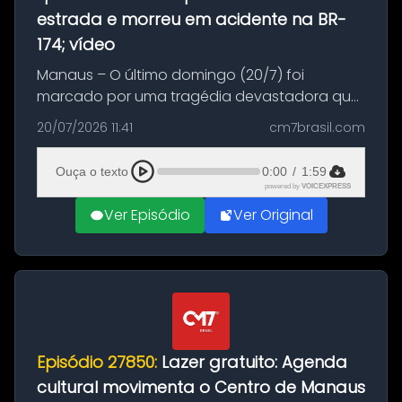
estrada e morreu em acidente na BR-
174; vídeo
Manaus – O último domingo (20/7) foi
marcado por uma tragédia devastadora que
resultou na morte precoce de dois jovens na
20/07/2026 11:41
cm7brasil.com
BR-174, na zona rural de Manaus. Um passeio
com destino a um típico café regio...
Ouça o texto
0:00
/
1:59
powered by
VOICEXPRESS
Ver Episódio
Ver Original
Episódio 27850:
Lazer gratuito: Agenda
cultural movimenta o Centro de Manaus