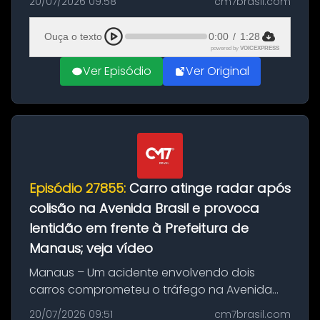
20/07/2026 09:58
cm7brasil.com
desta segunda-feira (20). O pedido pode ser
feito até 20 de ag...
Ouça o texto
0:00
/
1:28
powered by
VOICEXPRESS
Ver Episódio
Ver Original
Episódio 27855:
Carro atinge radar após
colisão na Avenida Brasil e provoca
lentidão em frente à Prefeitura de
Manaus; veja vídeo
Manaus – Um acidente envolvendo dois
carros comprometeu o tráfego na Avenida
Brasil durante a manhã desta segunda-feira
20/07/2026 09:51
cm7brasil.com