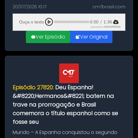
as comemorações pelo título da Copa do
20/07/2026 10:17
cm7brasil.com
Mundo conquistado pela Espanha, em
Ciudad Rodrigo, na província de Salamanca,
Ouça o texto
0:00
/
1:36
no...
powered by
VOICEXPRESS
Ver Episódio
Ver Original
Episódio 27820:
Deu Espanha!
&#8220;Hermanos&#8221; batem na
trave na prorrogação e Brasil
comemora o título espanhol como se
fosse seu
Mundo – A Espanha conquistou o segundo