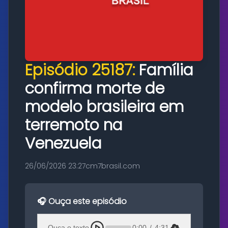
Episódio 25187:
Família
confirma morte de
modelo brasileira em
terremoto na
Venezuela
26/06/2026 23:27
cm7brasil.com
🎧 Ouça este episódio
Ouça o texto
0:00
/
4:31