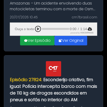
Amazonas – Um acidente envolvendo duas
motocicletas terminou com a morte de Osmar
Figueiredo de Souza, de 38 anos, no município
20/07/2026 10:45
cm7brasil.com
de São Sebastião do Uatumã, no interior do
Amazonas. A colisão ocorreu n...
Ouça o texto
0:00
/
1:14
powered by
VOICEXPRESS
Ver Episódio
Ver Original
Episódio 27824:
Esconderijo criativo, fim
igual: Polícia intercepta barco com mais
de 110 kg de drogas escondidos em
pneus e sofás no interior do AM