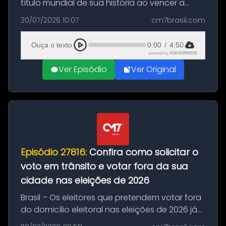
título mundial de sua história ao vencer a
Argentina por 1 a 0, neste domingo (19), na
20/07/2026 10:07
cm7brasil.com
decisão da Copa do Mundo de 2026. Depois
de um duelo sem gols durante o te...
Ouça o texto
0:00
/
4:50
powered by
VOICEXPRESS
Ver Episódio
Ver Original
Episódio 27816:
Confira como solicitar o
voto em trânsito e votar fora da sua
cidade nas eleições de 2026
Brasil – Os eleitores que pretendem votar fora
do domicílio eleitoral nas eleições de 2026 já
podem solicitar o voto em trânsito a partir