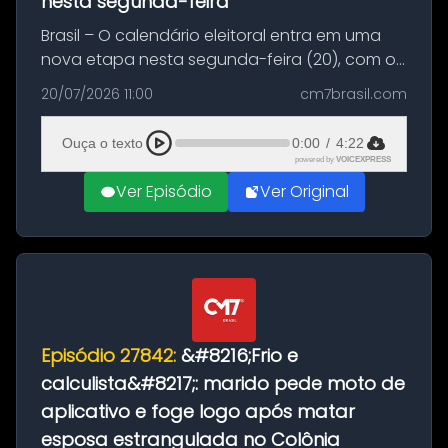
nesta segunda-feira
Brasil – O calendário eleitoral entra em uma
nova etapa nesta segunda-feira (20), com o
início do período destinado às convenções
20/07/2026 11:00
cm7brasil.com
partidárias. Até 5 de agosto, partidos e
federações poderão oficializa...
Ouça o texto
0:00
/
4:22
powered by
VOICEXPRESS
Ver Episódio
Ver Original
Episódio 27842:
&#8216;Frio e
calculista&#8217;: marido pede moto de
aplicativo e foge logo após matar
esposa estrangulada no Colônia