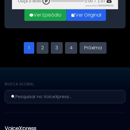
Ouça o texto
0:00
/
1:07
powered by
VOICEXPRESS
Ver Episódio
Ver Original
1
2
3
4
Próxima
BUSCA GLOBAL
Pesquisar no VoiceXpress...
VoiceXpress