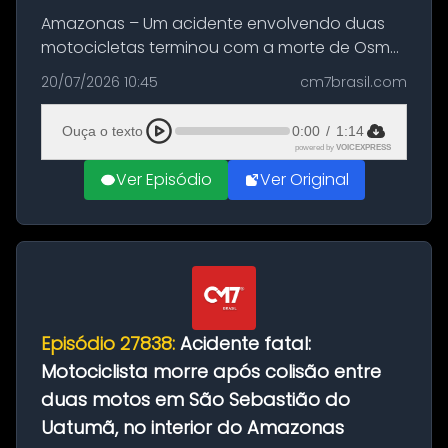
Amazonas – Um acidente envolvendo duas
motocicletas terminou com a morte de Osmar
Figueiredo de Souza, de 38 anos, no município
20/07/2026 10:45
cm7brasil.com
de São Sebastião do Uatumã, no interior do
Amazonas. A colisão ocorreu n...
Ouça o texto
0:00
/
1:14
powered by
VOICEXPRESS
Ver Episódio
Ver Original
Episódio 27838:
Acidente fatal:
Motociclista morre após colisão entre
duas motos em São Sebastião do
Uatumã, no interior do Amazonas