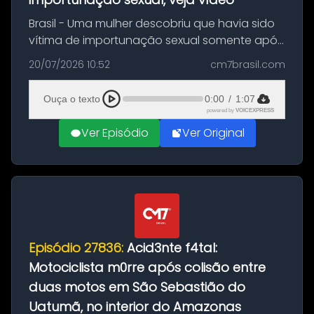
Brasil - Uma mulher descobriu que havia sido
vítima de importunação sexual somente após
assistir a um vídeo que gravou enquanto
20/07/2026 10:52
cm7brasil.com
treinava na academia de um condomínio em
Feira de Santana, na Bahia. O c...
Ouça o texto
0:00
/
1:07
powered by
VOICEXPRESS
Ver Episódio
Ver Original
Episódio 27836:
Acid3nte f4tal:
Motociclista m0rre após colisão entre
duas motos em São Sebastião do
Uatumã, no interior do Amazonas