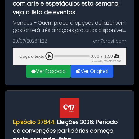
com arte e espetáculos esta semana;
veja a lista de eventos
Manaus – Quem procura opções de lazer sem
gastar terá três atrações gratuitas disponíveis
entre esta segunda-feira (20) e quinta-feira
20/07/2026 11:22
cm7brasil.com
(23). A programação inclui uma exposição
dedicada à história das ...
Ouça o texto
0:00
/
1:50
powered by
VOICEXPRESS
Ver Episódio
Ver Original
Episódio 27844:
Eleições 2026: Período
de convenções partidárias começa