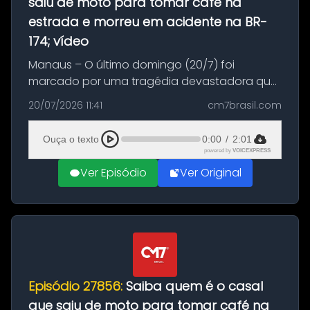
saiu de moto para tomar café na
estrada e morreu em acidente na BR-
174; vídeo
Manaus – O último domingo (20/7) foi
marcado por uma tragédia devastadora que
resultou na morte precoce de dois jovens na
20/07/2026 11:41
cm7brasil.com
BR-174, na zona rural de Manaus. Um passeio
com destino a um típico café regio...
Ouça o texto
0:00
/
2:01
powered by
VOICEXPRESS
Ver Episódio
Ver Original
Episódio 27856:
Saiba quem é o casal
que saiu de moto para tomar café na