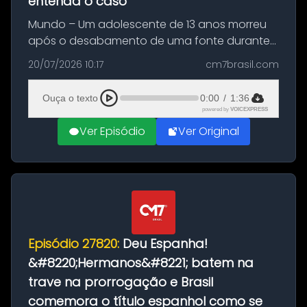
entenda o caso
Mundo – Um adolescente de 13 anos morreu
após o desabamento de uma fonte durante
as comemorações pelo título da Copa do
20/07/2026 10:17
cm7brasil.com
Mundo conquistado pela Espanha, em
Ciudad Rodrigo, na província de Salamanca,
Ouça o texto
0:00
/
1:36
no...
powered by
VOICEXPRESS
Ver Episódio
Ver Original
Episódio 27820:
Deu Espanha!
&#8220;Hermanos&#8221; batem na
trave na prorrogação e Brasil
comemora o título espanhol como se