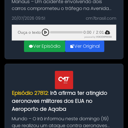
Manaus – Um acidente envolvendo dois
carros comprometeu o tráfego na Avenida
Brasil durante a manhã desta segunda-feira
20/07/2026 09:51
cm7brasil.com
(20), em frente ao complexo da Prefeitura de
Manaus, na Zona Oeste. A batida ter...
Ouça o texto
0:00
/
2:01
powered by
VOICEXPRESS
Ver Episódio
Ver Original
Episódio 27812:
Irã afirma ter atingido
aeronaves militares dos EUA no
Aeroporto de Aqaba
Mundo – O Irã informou neste domingo (19)
que realizou um ataque contra aeronaves