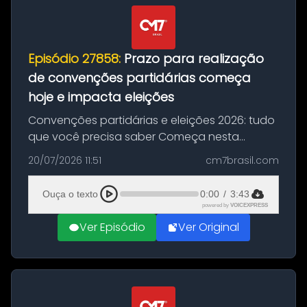
Episódio 27858:
Prazo para realização
de convenções partidárias começa
hoje e impacta eleições
Convenções partidárias e eleições 2026: tudo
que você precisa saber Começa nesta
segunda-feira e vai até 5 de agosto o prazo
20/07/2026 11:51
cm7brasil.com
para que partidos políticos e federações
partidárias realizem suas convençõ...
Ouça o texto
0:00
/
3:43
powered by
VOICEXPRESS
Ver Episódio
Ver Original