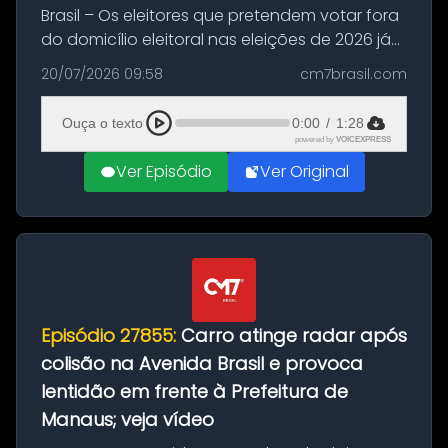
Brasil – Os eleitores que pretendem votar fora
do domicílio eleitoral nas eleições de 2026 já
podem solicitar o voto em trânsito a partir
20/07/2026 09:58
cm7brasil.com
desta segunda-feira (20). O pedido pode ser
feito até 20 de ag...
Ouça o texto
0:00
/
1:28
powered by
VOICEXPRESS
Ver Episódio
Ver Original
Episódio 27855:
Carro atinge radar após
colisão na Avenida Brasil e provoca
lentidão em frente à Prefeitura de
Manaus; veja vídeo