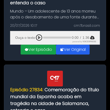
entenda o caso
Mundo – Um adolescente de 13 anos morreu
após o desabamento de uma fonte durante
as comemorações pelo título da Copa do
20/07/2026 10:17
cm7brasil.com
Mundo conquistado pela Espanha, em
Ciudad Rodrigo, na província de Salamanca,
Ouça o texto
0:00
/
1:36
no...
powered by
VOICEXPRESS
Ver Episódio
Ver Original
Episódio 27834:
Comemoração do título
mundial da Espanha acaba em
tragédia na cidade de Salamanca,