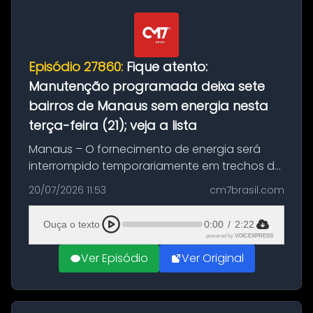
Episódio 27860:
Fique atento:
Manutenção programada deixa sete
bairros de Manaus sem energia nesta
terça-feira (21); veja a lista
Manaus – O fornecimento de energia será
interrompido temporariamente em trechos de
sete bairros de Manaus nesta terça-feira (21).
20/07/2026 11:53
cm7brasil.com
A suspensão programada ocorrerá para a
execução de serviços de manuten...
Ouça o texto
0:00
/
2:22
powered by
VOICEXPRESS
Ver Episódio
Ver Original