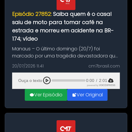
Episódio 27852:
Saiba quem é o casal
saiu de moto para tomar café na
estrada e morreu em acidente na BR-
174; vídeo
Manaus – O último domingo (20/7) foi
marcado por uma tragédia devastadora que
resultou na morte precoce de dois jovens na
20/07/2026 11:41
cm7brasil.com
BR-174, na zona rural de Manaus. Um passeio
com destino a um típico café regio...
Ouça o texto
0:00
/
2:01
powered by
VOICEXPRESS
Ver Episódio
Ver Original