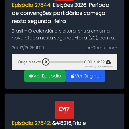
Episódio 27844:
Eleições 2026: Período
de convenções partidárias começa
nesta segunda-feira
Brasil – O calendário eleitoral entra em uma
nova etapa nesta segunda-feira (20), com o
início do período destinado às convenções
20/07/2026 11:00
cm7brasil.com
partidárias. Até 5 de agosto, partidos e
federações poderão oficializa...
Ouça o texto
0:00
/
4:22
powered by
VOICEXPRESS
Ver Episódio
Ver Original
Episódio 27842:
&#8216;Frio e