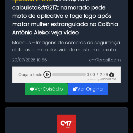
calculista&#8217;: namorado pede
moto de aplicativo e foge logo após
matar mulher estrangulada no Colônia
Antônio Aleixo; veja vídeo
Manaus – Imagens de câmeras de segurança
obtidas com exclusividade mostram o exato
momento da fuga do principal suspeito da
20/07/2026 10:56
cm7brasil.com
morte de Larissa Araújo, de 28 anos. O crime
ocorreu na noite deste último d...
Ouça o texto
0:00
/
2:29
powered by
VOICEXPRESS
Ver Episódio
Ver Original