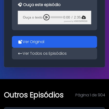
🎧 Ouça este episódio
Ouça o texto
0:00
/
2:35
powered by
VOICEXPRESS
Ver Original
Ver Todos os Episódios
Outros Episódios
Página 1 de 904