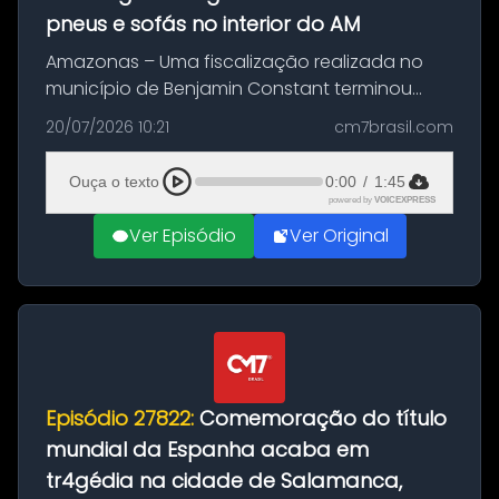
pneus e sofás no interior do AM
Amazonas – Uma fiscalização realizada no
município de Benjamin Constant terminou
com a apreensão de aproximadamente 115
20/07/2026 10:21
cm7brasil.com
quilos de entorpecentes em uma
embarcação atracada no porto da cidade. O
Ouça o texto
0:00
/
1:45
materia...
powered by
VOICEXPRESS
Ver Episódio
Ver Original
Episódio 27822:
Comemoração do título
mundial da Espanha acaba em
tr4gédia na cidade de Salamanca,