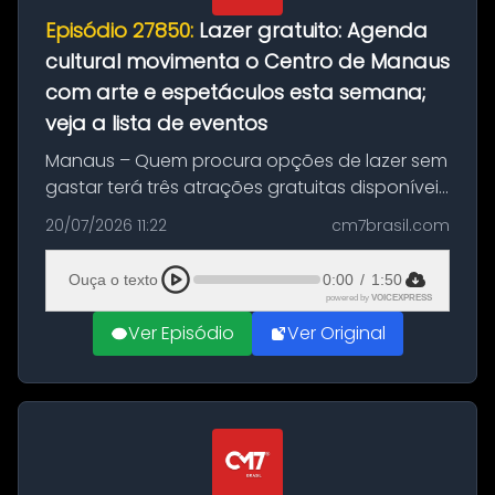
Episódio 27850:
Lazer gratuito: Agenda
cultural movimenta o Centro de Manaus
com arte e espetáculos esta semana;
veja a lista de eventos
Manaus – Quem procura opções de lazer sem
gastar terá três atrações gratuitas disponíveis
entre esta segunda-feira (20) e quinta-feira
20/07/2026 11:22
cm7brasil.com
(23). A programação inclui uma exposição
dedicada à história das ...
Ouça o texto
0:00
/
1:50
powered by
VOICEXPRESS
Ver Episódio
Ver Original