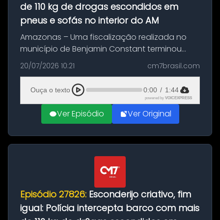
de 110 kg de drogas escondidos em
pneus e sofás no interior do AM
Amazonas – Uma fiscalização realizada no
município de Benjamin Constant terminou
com a apreensão de aproximadamente 115
20/07/2026 10:21
cm7brasil.com
quilos de entorpecentes em uma
embarcação atracada no porto da cidade. O
Ouça o texto
0:00
/
1:44
materia...
powered by
VOICEXPRESS
Ver Episódio
Ver Original
Episódio 27826:
Esconderijo criativo, fim
igual: Polícia intercepta barco com mais