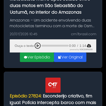
duas motos em São Sebastião do
Uatumã, no interior do Amazonas
Amazonas – Um acidente envolvendo duas
motocicletas terminou com a morte de Osmar
Figueiredo de Souza, de 38 anos, no município
20/07/2026 10:45
cm7brasil.com
de São Sebastião do Uatumã, no interior do
Amazonas. A colisão ocorreu n...
Ouça o texto
0:00
/
1:14
powered by
VOICEXPRESS
Ver Episódio
Ver Original
Episódio 27824:
Esconderijo criativo, fim
igual: Polícia intercepta barco com mais