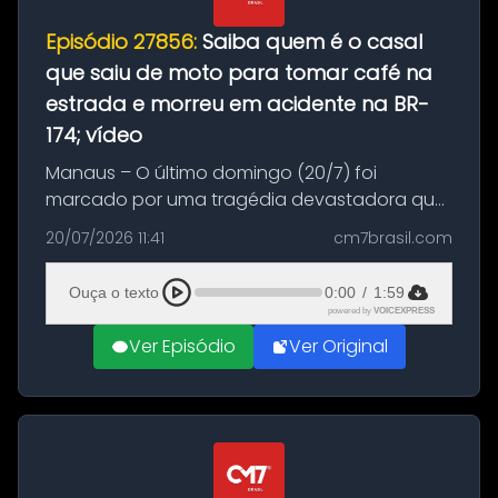
Episódio 27856:
Saiba quem é o casal
que saiu de moto para tomar café na
estrada e morreu em acidente na BR-
174; vídeo
Manaus – O último domingo (20/7) foi
marcado por uma tragédia devastadora que
resultou na morte precoce de dois jovens na
20/07/2026 11:41
cm7brasil.com
BR-174, na zona rural de Manaus. Um passeio
com destino a um típico café regio...
Ouça o texto
0:00
/
1:59
powered by
VOICEXPRESS
Ver Episódio
Ver Original