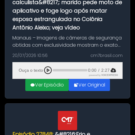
calculista&#8217;: marido pede moto de
aplicativo e foge logo após matar
esposa estrangulada no Colônia
Antônio Aleixo; veja vídeo
Manaus – Imagens de câmeras de segurança
obtidas com exclusividade mostram o exato
momento da fuga do principal suspeito da
20/07/2026 10:56
cm7brasil.com
morte de Larissa Araújo, de 28 anos. O crime
ocorreu na noite deste último d...
Ouça o texto
0:00
/
2:27
powered by
VOICEXPRESS
Ver Episódio
Ver Original
Episódio 27848:
&#8216;Frio e