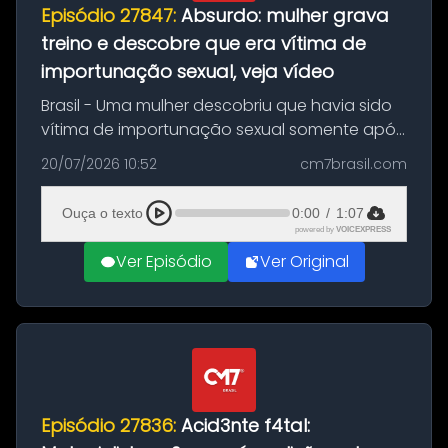
Episódio 27847:
Absurdo: mulher grava
treino e descobre que era vítima de
importunação sexual, veja vídeo
Brasil - Uma mulher descobriu que havia sido
vítima de importunação sexual somente após
assistir a um vídeo que gravou enquanto
20/07/2026 10:52
cm7brasil.com
treinava na academia de um condomínio em
Feira de Santana, na Bahia. O c...
Ouça o texto
0:00
/
1:07
powered by
VOICEXPRESS
Ver Episódio
Ver Original
Episódio 27836:
Acid3nte f4tal: