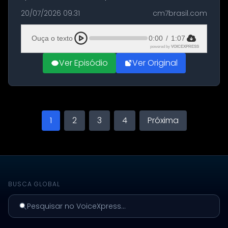
militares dos Estados Unidos estacionadas no
20/07/2026 09:31
cm7brasil.com
Aeroporto de Aqaba, na Jordânia, durante a
21ª fase da Operação Nasr 2. A...
Ouça o texto
0:00
/
1:07
powered by
VOICEXPRESS
Ver Episódio
Ver Original
1
2
3
4
Próxima
BUSCA GLOBAL
Pesquisar no VoiceXpress...