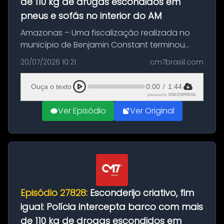
de 110 kg de dr0gas escondidos em
pneus e sofás no interior do AM
Amazonas – Uma fiscalização realizada no
município de Benjamin Constant terminou
com a apreensão de aproximadamente 115
20/07/2026 10:21
cm7brasil.com
quilos de entorpecentes em uma
embarcação atracada no porto da cidade. O
Ouça o texto
0:00
/
1:44
materia...
powered by
VOICEXPRESS
Ver Episódio
Ver Original
Episódio 27828:
Esconderijo criativo, fim
igual: Polícia intercepta barco com mais
de 110 kg de drogas escondidos em