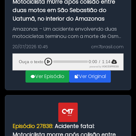
Motociclista m0rre após colisão entre
duas motos em São Sebastião do
Uatumã, no interior do Amazonas
Amazonas – Um acidente envolvendo duas
motocicletas terminou com a morte de Osmar
Figueiredo de Souza, de 38 anos, no município
20/07/2026 10:45
cm7brasil.com
de São Sebastião do Uatumã, no interior do
Amazonas. A colisão ocorreu n...
Ouça o texto
0:00
/
1:14
powered by
VOICEXPRESS
Ver Episódio
Ver Original
Episódio 27838:
Acidente fatal:
Motociclista morre após colisão entre