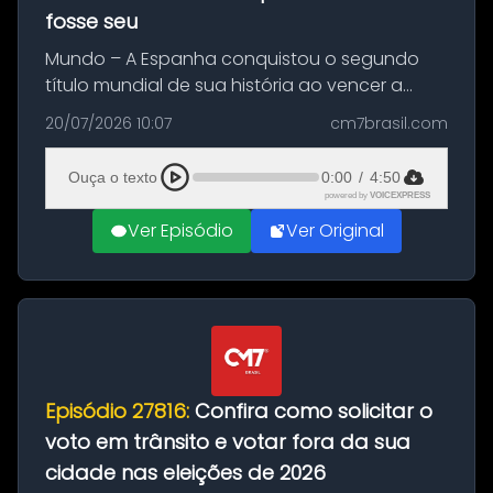
fosse seu
Mundo – A Espanha conquistou o segundo
título mundial de sua história ao vencer a
Argentina por 1 a 0, neste domingo (19), na
20/07/2026 10:07
cm7brasil.com
decisão da Copa do Mundo de 2026. Depois
de um duelo sem gols durante o te...
Ouça o texto
0:00
/
4:50
powered by
VOICEXPRESS
Ver Episódio
Ver Original
Episódio 27816:
Confira como solicitar o
voto em trânsito e votar fora da sua
cidade nas eleições de 2026