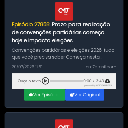
Episódio 27858:
Prazo para realização
de convenções partidárias começa
hoje e impacta eleições
Convenções partidárias e eleições 2026: tudo
que você precisa saber Começa nesta
segunda-feira e vai até 5 de agosto o prazo
20/07/2026 11:51
cm7brasil.com
para que partidos políticos e federações
partidárias realizem suas convençõ...
Ouça o texto
0:00
/
3:43
powered by
VOICEXPRESS
Ver Episódio
Ver Original