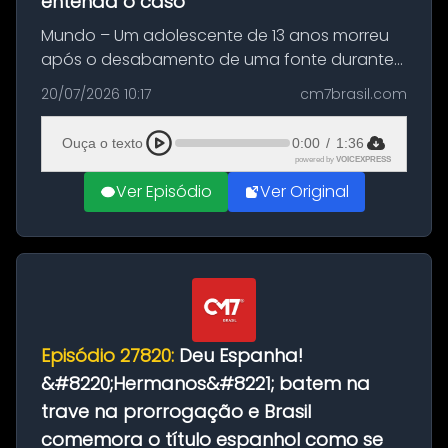
entenda o caso
Mundo – Um adolescente de 13 anos morreu
após o desabamento de uma fonte durante
as comemorações pelo título da Copa do
20/07/2026 10:17
cm7brasil.com
Mundo conquistado pela Espanha, em
Ciudad Rodrigo, na província de Salamanca,
Ouça o texto
0:00
/
1:36
no...
powered by
VOICEXPRESS
Ver Episódio
Ver Original
Episódio 27820:
Deu Espanha!
&#8220;Hermanos&#8221; batem na
trave na prorrogação e Brasil
comemora o título espanhol como se