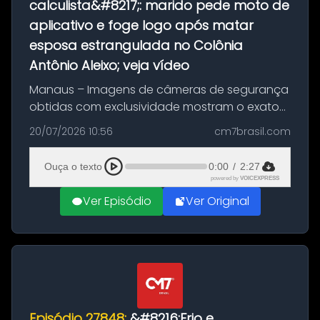
calculista&#8217;: marido pede moto de
aplicativo e foge logo após matar
esposa estrangulada no Colônia
Antônio Aleixo; veja vídeo
Manaus – Imagens de câmeras de segurança
obtidas com exclusividade mostram o exato
momento da fuga do principal suspeito da
20/07/2026 10:56
cm7brasil.com
morte de Larissa Araújo, de 28 anos. O crime
ocorreu na noite deste último d...
Ouça o texto
0:00
/
2:27
powered by
VOICEXPRESS
Ver Episódio
Ver Original
Episódio 27848:
&#8216;Frio e