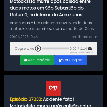
Motociclista m0rre após colisão entre
duas motos em São Sebastião do
Uatumã, no interior do Amazonas
Amazonas – Um acidente envolvendo duas
motocicletas terminou com a morte de Osmar
Figueiredo de Souza, de 38 anos, no município
20/07/2026 10:45
cm7brasil.com
de São Sebastião do Uatumã, no interior do
Amazonas. A colisão ocorreu n...
Ouça o texto
0:00
/
1:14
powered by
VOICEXPRESS
Ver Episódio
Ver Original
Episódio 27838:
Acidente fatal:
Motociclista morre após colisão entre