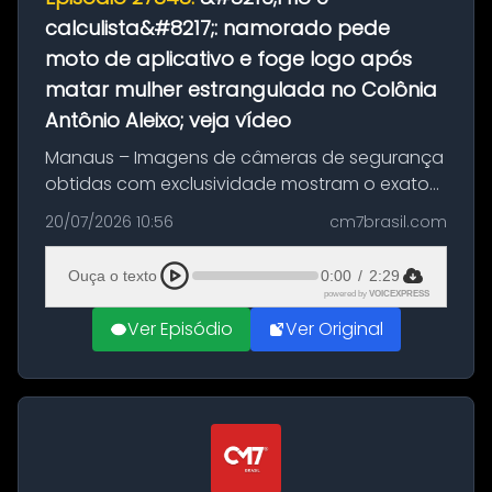
calculista&#8217;: namorado pede
moto de aplicativo e foge logo após
matar mulher estrangulada no Colônia
Antônio Aleixo; veja vídeo
Manaus – Imagens de câmeras de segurança
obtidas com exclusividade mostram o exato
momento da fuga do principal suspeito da
20/07/2026 10:56
cm7brasil.com
morte de Larissa Araújo, de 28 anos. O crime
ocorreu na noite deste último d...
Ouça o texto
0:00
/
2:29
powered by
VOICEXPRESS
Ver Episódio
Ver Original