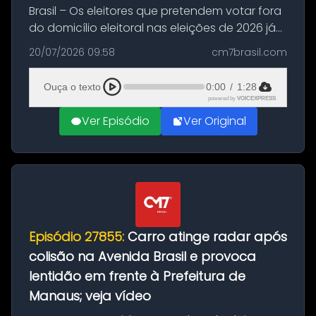
Brasil – Os eleitores que pretendem votar fora
do domicílio eleitoral nas eleições de 2026 já
podem solicitar o voto em trânsito a partir
20/07/2026 09:58
cm7brasil.com
desta segunda-feira (20). O pedido pode ser
feito até 20 de ag...
Ouça o texto
0:00
/
1:28
powered by
VOICEXPRESS
Ver Episódio
Ver Original
Episódio 27855:
Carro atinge radar após
colisão na Avenida Brasil e provoca
lentidão em frente à Prefeitura de
Manaus; veja vídeo