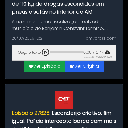
de 110 kg de drogas escondidos em
pneus e sofás no interior do AM
Amazonas – Uma fiscalização realizada no
município de Benjamin Constant terminou
com a apreensão de aproximadamente 115
20/07/2026 10:21
cm7brasil.com
quilos de entorpecentes em uma
embarcação atracada no porto da cidade. O
Ouça o texto
0:00
/
1:44
materia...
powered by
VOICEXPRESS
Ver Episódio
Ver Original
Episódio 27826:
Esconderijo criativo, fim
igual: Polícia intercepta barco com mais