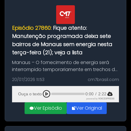
Episódio 27860:
Fique atento:
Manutenção programada deixa sete
bairros de Manaus sem energia nesta
terça-feira (21); veja a lista
Manaus – O fornecimento de energia será
interrompido temporariamente em trechos de
sete bairros de Manaus nesta terça-feira (21).
20/07/2026 11:53
cm7brasil.com
A suspensão programada ocorrerá para a
execução de serviços de manuten...
Ouça o texto
0:00
/
2:22
powered by
VOICEXPRESS
Ver Episódio
Ver Original