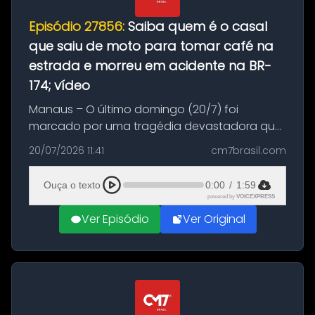
Episódio 27856:
Saiba quem é o casal
que saiu de moto para tomar café na
estrada e morreu em acidente na BR-
174; vídeo
Manaus – O último domingo (20/7) foi
marcado por uma tragédia devastadora que
resultou na morte precoce de dois jovens na
20/07/2026 11:41
cm7brasil.com
BR-174, na zona rural de Manaus. Um passeio
com destino a um típico café regio...
Ouça o texto
0:00
/
1:59
powered by
VOICEXPRESS
Ver Episódio
Ver Original