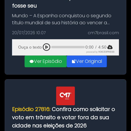
fosse seu
Mundo – A Espanha conquistou o segundo
título mundial de sua história ao vencer a
Argentina por 1 a 0, neste domingo (19), na
20/07/2026 10:07
cm7brasil.com
decisão da Copa do Mundo de 2026. Depois
de um duelo sem gols durante o te...
Ouça o texto
0:00
/
4:50
powered by
VOICEXPRESS
Ver Episódio
Ver Original
Episódio 27816:
Confira como solicitar o
voto em trânsito e votar fora da sua
cidade nas eleições de 2026