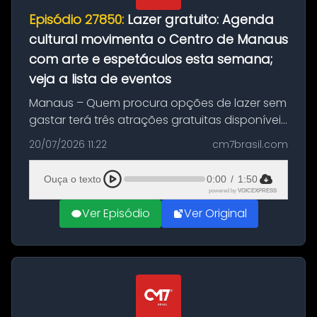
Episódio 27850:
Lazer gratuito: Agenda
cultural movimenta o Centro de Manaus
com arte e espetáculos esta semana;
veja a lista de eventos
Manaus – Quem procura opções de lazer sem
gastar terá três atrações gratuitas disponíveis
entre esta segunda-feira (20) e quinta-feira
20/07/2026 11:22
cm7brasil.com
(23). A programação inclui uma exposição
dedicada à história das ...
Ouça o texto
0:00
/
1:50
powered by
VOICEXPRESS
Ver Episódio
Ver Original