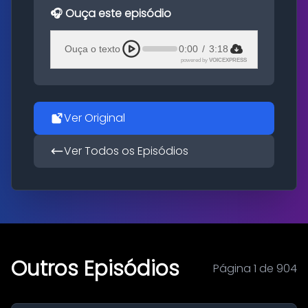
🎧 Ouça este episódio
Ouça o texto
0:00
/
3:18
powered by
VOICEXPRESS
Ver Original
Ver Todos os Episódios
Outros Episódios
Página 1 de 904