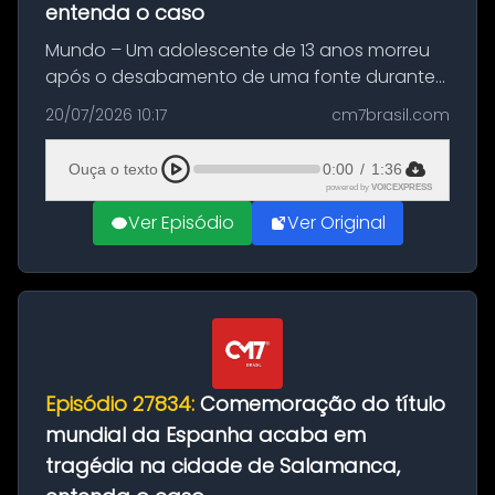
entenda o caso
Mundo – Um adolescente de 13 anos morreu
após o desabamento de uma fonte durante
as comemorações pelo título da Copa do
20/07/2026 10:17
cm7brasil.com
Mundo conquistado pela Espanha, em
Ciudad Rodrigo, na província de Salamanca,
Ouça o texto
0:00
/
1:36
no...
powered by
VOICEXPRESS
Ver Episódio
Ver Original
Episódio 27834:
Comemoração do título
mundial da Espanha acaba em
tragédia na cidade de Salamanca,