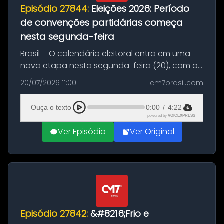
Episódio 27844:
Eleições 2026: Período
de convenções partidárias começa
nesta segunda-feira
Brasil – O calendário eleitoral entra em uma
nova etapa nesta segunda-feira (20), com o
início do período destinado às convenções
20/07/2026 11:00
cm7brasil.com
partidárias. Até 5 de agosto, partidos e
federações poderão oficializa...
Ouça o texto
0:00
/
4:22
powered by
VOICEXPRESS
Ver Episódio
Ver Original
Episódio 27842:
&#8216;Frio e