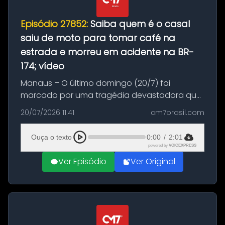
Episódio 27852:
Saiba quem é o casal
saiu de moto para tomar café na
estrada e morreu em acidente na BR-
174; vídeo
Manaus – O último domingo (20/7) foi
marcado por uma tragédia devastadora que
resultou na morte precoce de dois jovens na
20/07/2026 11:41
cm7brasil.com
BR-174, na zona rural de Manaus. Um passeio
com destino a um típico café regio...
Ouça o texto
0:00
/
2:01
powered by
VOICEXPRESS
Ver Episódio
Ver Original