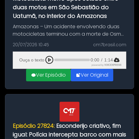
duas motos em São Sebastião do
Uatumã, no interior do Amazonas
Amazonas – Um acidente envolvendo duas
motocicletas terminou com a morte de Osmar
Figueiredo de Souza, de 38 anos, no município
20/07/2026 10:45
cm7brasil.com
de São Sebastião do Uatumã, no interior do
Amazonas. A colisão ocorreu n...
Ouça o texto
0:00
/
1:14
powered by
VOICEXPRESS
Ver Episódio
Ver Original
Episódio 27824:
Esconderijo criativo, fim
igual: Polícia intercepta barco com mais