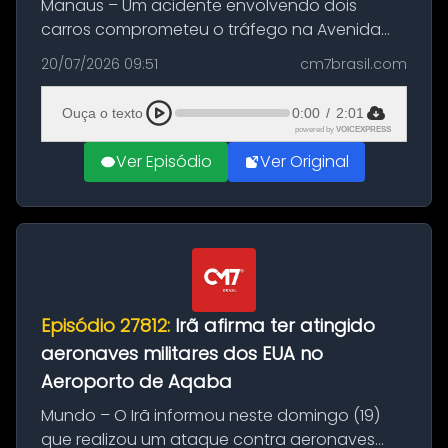
Manaus – Um acidente envolvendo dois
carros comprometeu o tráfego na Avenida
Brasil durante a manhã desta segunda-feira
20/07/2026 09:51
cm7brasil.com
(20), em frente ao complexo da Prefeitura de
Manaus, na Zona Oeste. A batida ter...
Ouça o texto
0:00
/
2:01
powered by
VOICEXPRESS
Ver Episódio
Ver Original
Episódio 27812:
Irã afirma ter atingido
aeronaves militares dos EUA no
Aeroporto de Aqaba
Mundo – O Irã informou neste domingo (19)
que realizou um ataque contra aeronaves