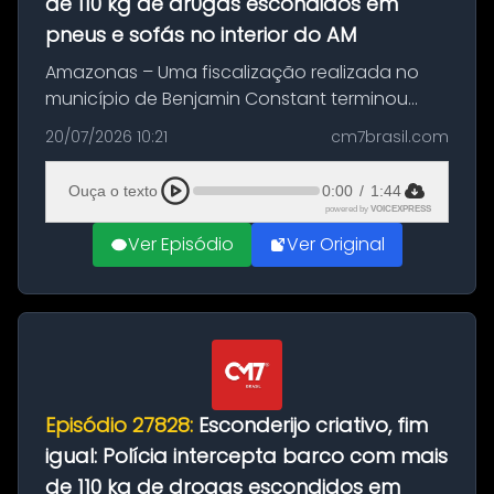
de 110 kg de dr0gas escondidos em
pneus e sofás no interior do AM
Amazonas – Uma fiscalização realizada no
município de Benjamin Constant terminou
com a apreensão de aproximadamente 115
20/07/2026 10:21
cm7brasil.com
quilos de entorpecentes em uma
embarcação atracada no porto da cidade. O
Ouça o texto
0:00
/
1:44
materia...
powered by
VOICEXPRESS
Ver Episódio
Ver Original
Episódio 27828:
Esconderijo criativo, fim
igual: Polícia intercepta barco com mais
de 110 kg de drogas escondidos em