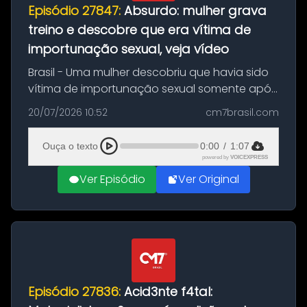
Episódio 27847:
Absurdo: mulher grava
treino e descobre que era vítima de
importunação sexual, veja vídeo
Brasil - Uma mulher descobriu que havia sido
vítima de importunação sexual somente após
assistir a um vídeo que gravou enquanto
20/07/2026 10:52
cm7brasil.com
treinava na academia de um condomínio em
Feira de Santana, na Bahia. O c...
Ouça o texto
0:00
/
1:07
powered by
VOICEXPRESS
Ver Episódio
Ver Original
Episódio 27836:
Acid3nte f4tal: