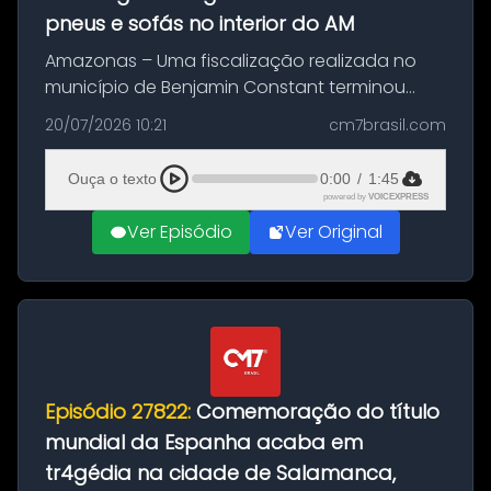
pneus e sofás no interior do AM
Amazonas – Uma fiscalização realizada no
município de Benjamin Constant terminou
com a apreensão de aproximadamente 115
20/07/2026 10:21
cm7brasil.com
quilos de entorpecentes em uma
embarcação atracada no porto da cidade. O
Ouça o texto
0:00
/
1:45
materia...
powered by
VOICEXPRESS
Ver Episódio
Ver Original
Episódio 27822:
Comemoração do título
mundial da Espanha acaba em
tr4gédia na cidade de Salamanca,