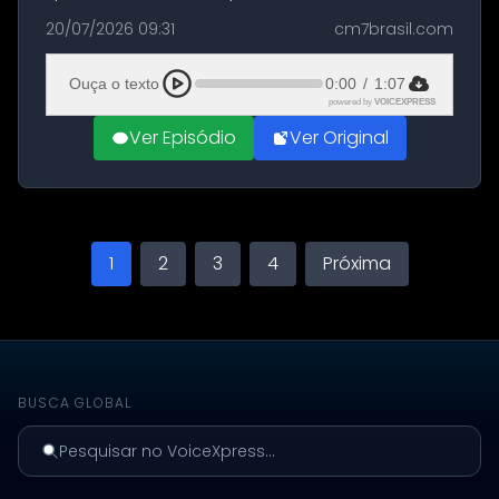
militares dos Estados Unidos estacionadas no
20/07/2026 09:31
cm7brasil.com
Aeroporto de Aqaba, na Jordânia, durante a
21ª fase da Operação Nasr 2. A...
Ouça o texto
0:00
/
1:07
powered by
VOICEXPRESS
Ver Episódio
Ver Original
1
2
3
4
Próxima
BUSCA GLOBAL
Pesquisar no VoiceXpress...