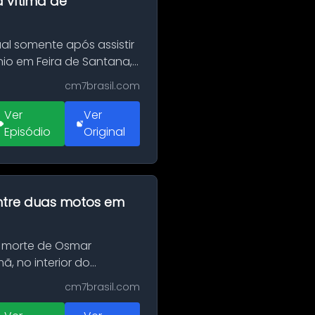
a vítima de
al somente após assistir
o em Feira de Santana,
cm7brasil.com
Ver
Ver
Episódio
Original
 entre duas motos em
 morte de Osmar
, no interior do
cm7brasil.com