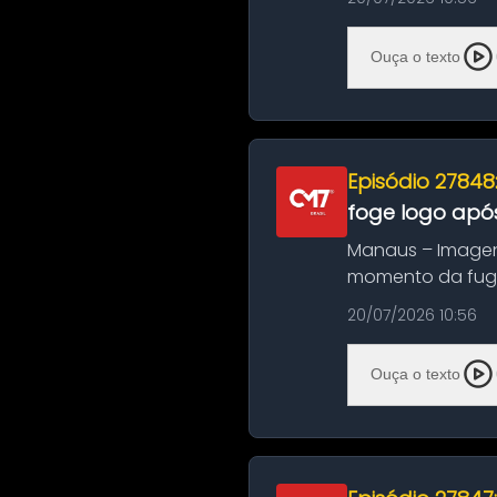
Ouça o texto
Episódio 27848
foge logo após
Manaus – Imagen
momento da fuga 
noite deste último
20/07/2026 10:56
Ouça o texto