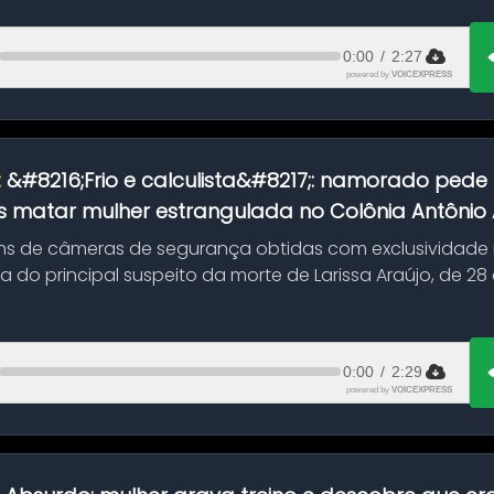
0:00
/
2:27
powered by
VOICEXPRESS
:
&#8216;Frio e calculista&#8217;: namorado pede 
 matar mulher estrangulada no Colônia Antônio Al
s de câmeras de segurança obtidas com exclusividade
do principal suspeito da morte de Larissa Araújo, de 28
 d...
0:00
/
2:29
powered by
VOICEXPRESS