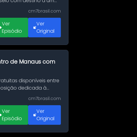
sseio com destino a um
cm7brasil.com
Ver
Ver
Episódio
Original
entro de Manaus com
tuitas disponíveis entre
xposição dedicada à
cm7brasil.com
Ver
Ver
Episódio
Original