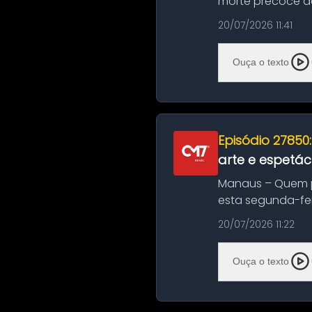
morte precoce de
típico café regio..
20/07/2026 11:41
Ouça o texto
Episódio 27850
arte e espetác
Manaus – Quem pr
esta segunda-fei
história das ...
20/07/2026 11:22
Ouça o texto