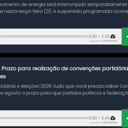
ecimento de energia será interrompido temporariamente
s nesta terça-feira (21). A suspensão programada ocorr
en...
0:00
/
2:22
powered by
VOICEXPRESS
:
Prazo para realização de convenções partidári
ões
idárias e eleições 2026: tudo que você precisa saber 
 de agosto o prazo para que partidos políticos e federaçõ
0:00
/
3:43
powered by
VOICEXPRESS