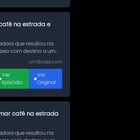
café na estrada e
adora que resultou na
sseio com destino a um
cm7brasil.com
Ver
Ver
Episódio
Original
omar café na estrada
adora que resultou na