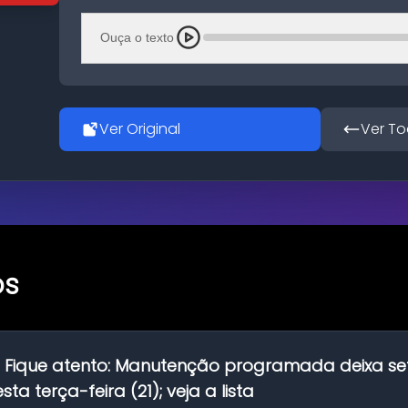
Ouça o texto
Ver Original
Ver To
os
:
Fique atento: Manutenção programada deixa se
ta terça-feira (21); veja a lista