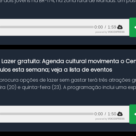
 dois jovens na BR-174, na zona rural de Manaus. Um pa
.
0:00
/
1:59
powered by
VOICEXPRESS
:
Lazer gratuito: Agenda cultural movimenta o C
ulos esta semana; veja a lista de eventos
ocura opções de lazer sem gastar terá três atrações gra
ra (20) e quinta-feira (23). A programação inclui uma e
0:00
/
1:50
powered by
VOICEXPRESS