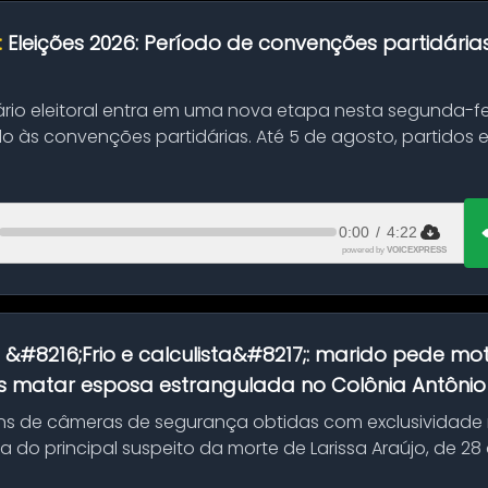
:
Eleições 2026: Período de convenções partidári
ário eleitoral entra em uma nova etapa nesta segunda-fei
o às convenções partidárias. Até 5 de agosto, partidos
0:00
/
4:22
powered by
VOICEXPRESS
:
&#8216;Frio e calculista&#8217;: marido pede mot
 matar esposa estrangulada no Colônia Antônio A
s de câmeras de segurança obtidas com exclusividade
do principal suspeito da morte de Larissa Araújo, de 28
 d...