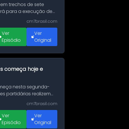
 em trechos de sete
erá para a execução de
cm7brasil.com
Ver
Ver
Episódio
Original
as começa hoje e
Começa nesta segunda-
es partidárias realizem
cm7brasil.com
Ver
Ver
Episódio
Original