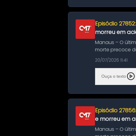
Episódio 27852
morreu em aci
Manaus – O últi
morte precoce de
típico café regio..
20/07/2026 11:41
Ouça o texto
Episódio 27856
e morreu em ac
Manaus – O últi