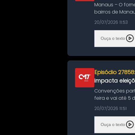
Manaus – O forn
bairros de Manau
serviços de manut
20/07/2026 11:53
Ouça o texto
Episódio 27858
impacta eleiç
Convenções part
feira e vai até 5
suas convençõ...
20/07/2026 11:51
Ouça o texto