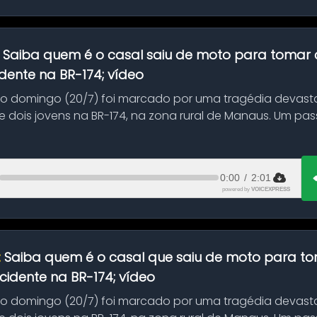
:
Saiba quem é o casal saiu de moto para tomar 
dente na BR-174; vídeo
mo domingo (20/7) foi marcado por uma tragédia devast
 dois jovens na BR-174, na zona rural de Manaus. Um pa
.
0:00
/
2:01
powered by
VOICEXPRESS
:
Saiba quem é o casal que saiu de moto para t
idente na BR-174; vídeo
mo domingo (20/7) foi marcado por uma tragédia devast