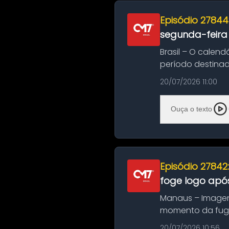
Episódio 27844
segunda-feira
Brasil – O calend
período destinad
oficializa...
20/07/2026 11:00
Ouça o texto
Episódio 27842
foge logo após
Manaus – Imagen
momento da fuga 
noite deste último
20/07/2026 10:56