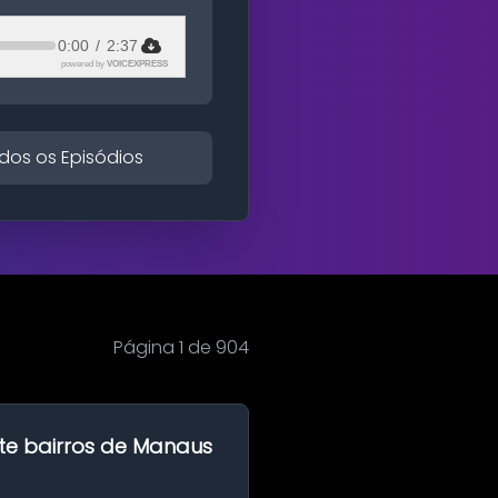
0:00
/
2:37
powered by
VOICEXPRESS
dos os Episódios
Página 1 de 904
te bairros de Manaus