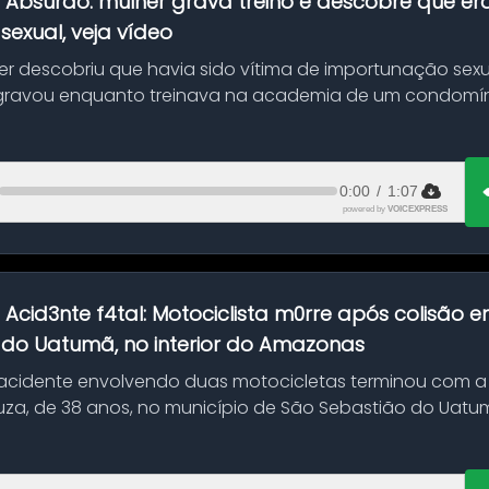
:
Absurdo: mulher grava treino e descobre que er
exual, veja vídeo
her descobriu que havia sido vítima de importunação sexu
gravou enquanto treinava na academia de um condomíni
0:00
/
1:07
powered by
VOICEXPRESS
:
Acid3nte f4tal: Motociclista m0rre após colisão
 do Uatumã, no interior do Amazonas
cidente envolvendo duas motocicletas terminou com a
uza, de 38 anos, no município de São Sebastião do Uatumã
ão ocorreu n...