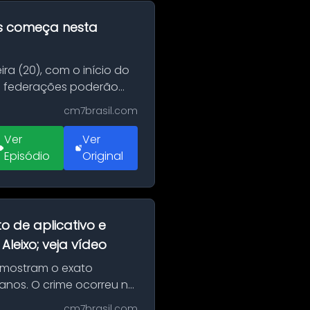
as começa nesta
ra (20), com o início do
 e federações poderão
cm7brasil.com
Ver
Ver
Episódio
Original
o de aplicativo e
leixo; veja vídeo
 mostram o exato
 anos. O crime ocorreu na
cm7brasil.com