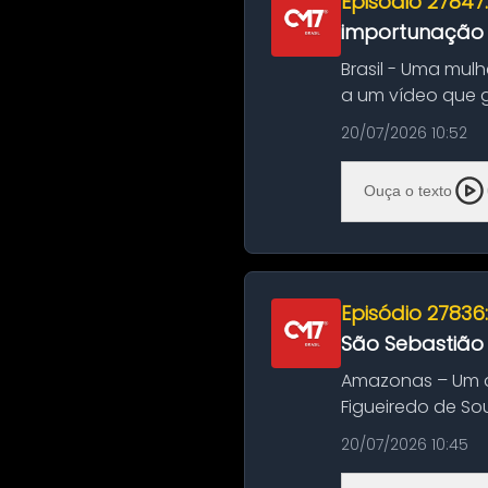
Episódio 27847
importunação s
Brasil - Uma mul
a um vídeo que 
na Bahia. O c...
20/07/2026 10:52
Ouça o texto
Episódio 27836
São Sebastião
Amazonas – Um a
Figueiredo de So
Amazonas. A colis
20/07/2026 10:45