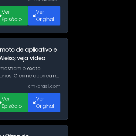
Ver
Ver
Episódio
Original
moto de aplicativo e
eixo; veja vídeo
 mostram o exato
 anos. O crime ocorreu na
cm7brasil.com
Ver
Ver
Episódio
Original