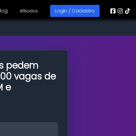
log
Login / Cadastro
Afiliados
s pedem
700 vagas de
M e