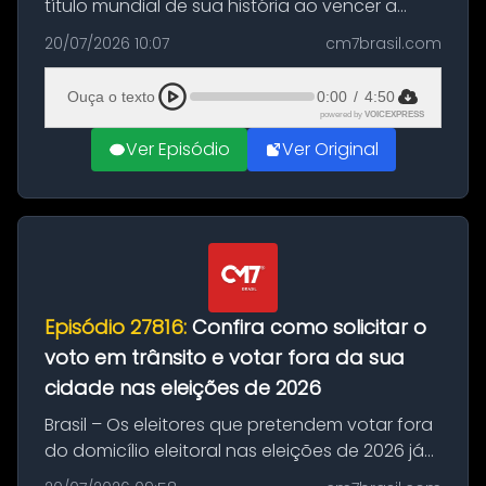
título mundial de sua história ao vencer a
Argentina por 1 a 0, neste domingo (19), na
20/07/2026 10:07
cm7brasil.com
decisão da Copa do Mundo de 2026. Depois
de um duelo sem gols durante o te...
Ouça o texto
0:00
/
4:50
powered by
VOICEXPRESS
Ver Episódio
Ver Original
Episódio 27816:
Confira como solicitar o
voto em trânsito e votar fora da sua
cidade nas eleições de 2026
Brasil – Os eleitores que pretendem votar fora
do domicílio eleitoral nas eleições de 2026 já
podem solicitar o voto em trânsito a partir