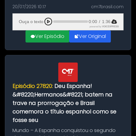
as comemorações pelo título da Copa do
20/07/2026 10:17
cm7brasil.com
Mundo conquistado pela Espanha, em
Ciudad Rodrigo, na província de Salamanca,
Ouça o texto
0:00
/
1:36
no...
powered by
VOICEXPRESS
Ver Episódio
Ver Original
Episódio 27820:
Deu Espanha!
&#8220;Hermanos&#8221; batem na
trave na prorrogação e Brasil
comemora o título espanhol como se
fosse seu
Mundo – A Espanha conquistou o segundo