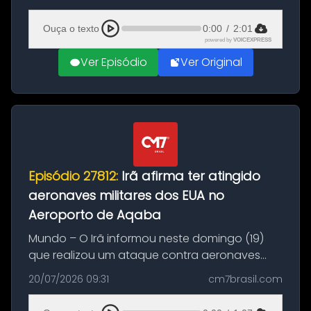
(20), em frente ao complexo da Prefeitura de
Manaus, na Zona Oeste. A batida ter...
Ouça o texto
0:00
/
2:01
powered by
VOICEXPRESS
Ver Episódio
Ver Original
Episódio 27812:
Irã afirma ter atingido
aeronaves militares dos EUA no
Aeroporto de Aqaba
Mundo – O Irã informou neste domingo (19)
que realizou um ataque contra aeronaves
militares dos Estados Unidos estacionadas no
20/07/2026 09:31
cm7brasil.com
Aeroporto de Aqaba, na Jordânia, durante a
21ª fase da Operação Nasr 2. A...