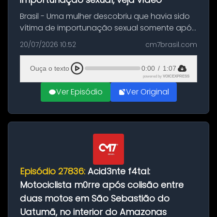
Brasil - Uma mulher descobriu que havia sido
vítima de importunação sexual somente após
assistir a um vídeo que gravou enquanto
20/07/2026 10:52
cm7brasil.com
treinava na academia de um condomínio em
Feira de Santana, na Bahia. O c...
Ouça o texto
0:00
/
1:07
powered by
VOICEXPRESS
Ver Episódio
Ver Original
Episódio 27836:
Acid3nte f4tal:
Motociclista m0rre após colisão entre
duas motos em São Sebastião do
Uatumã, no interior do Amazonas