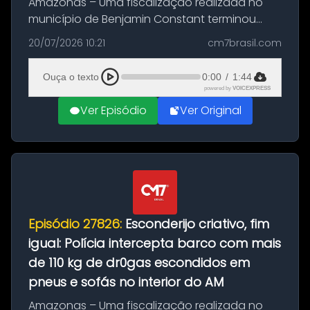
Amazonas – Uma fiscalização realizada no
município de Benjamin Constant terminou
com a apreensão de aproximadamente 115
20/07/2026 10:21
cm7brasil.com
quilos de entorpecentes em uma
embarcação atracada no porto da cidade. O
Ouça o texto
0:00
/
1:44
materia...
powered by
VOICEXPRESS
Ver Episódio
Ver Original
Episódio 27826:
Esconderijo criativo, fim
igual: Polícia intercepta barco com mais
de 110 kg de dr0gas escondidos em
pneus e sofás no interior do AM
Amazonas – Uma fiscalização realizada no