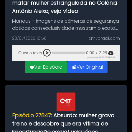
matar mulher estrangulada no Colônia
Antônio Aleixo; veja vídeo
Manaus – Imagens de câmeras de segurança
obtidas com exclusividade mostram o exato
momento da fuga do principal suspeito da
20/07/2026 10:56
cm7brasil.com
morte de Larissa Araújo, de 28 anos. O crime
ocorreu na noite deste último d...
Ouça o texto
0:00
/
2:29
powered by
VOICEXPRESS
Ver Episódio
Ver Original
Episódio 27847:
Absurdo: mulher grava
treino e descobre que era vítima de
importunação sexual, veja vídeo