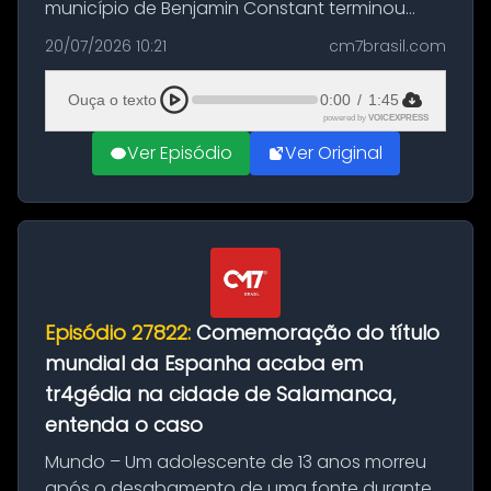
município de Benjamin Constant terminou
com a apreensão de aproximadamente 115
20/07/2026 10:21
cm7brasil.com
quilos de entorpecentes em uma
embarcação atracada no porto da cidade. O
Ouça o texto
0:00
/
1:45
materia...
powered by
VOICEXPRESS
Ver Episódio
Ver Original
Episódio 27822:
Comemoração do título
mundial da Espanha acaba em
tr4gédia na cidade de Salamanca,
entenda o caso
Mundo – Um adolescente de 13 anos morreu
após o desabamento de uma fonte durante