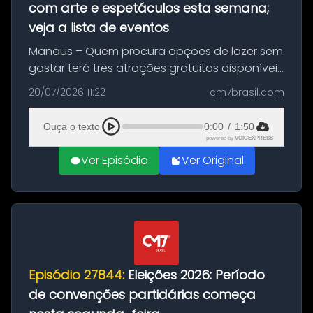
com arte e espetáculos esta semana;
veja a lista de eventos
Manaus – Quem procura opções de lazer sem
gastar terá três atrações gratuitas disponíveis
entre esta segunda-feira (20) e quinta-feira
20/07/2026 11:22
cm7brasil.com
(23). A programação inclui uma exposição
dedicada à história das ...
Ouça o texto
0:00
/
1:50
powered by
VOICEXPRESS
Ver Episódio
Ver Original
Episódio 27844:
Eleições 2026: Período
de convenções partidárias começa