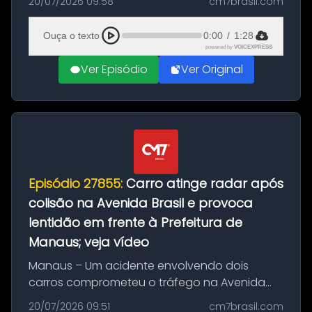
20/07/2026 09:58
cm7brasil.com
desta segunda-feira (20). O pedido pode ser
feito até 20 de ag...
Ouça o texto
0:00
/
1:28
powered by
VOICEXPRESS
Ver Episódio
Ver Original
Episódio 27855:
Carro atinge radar após
colisão na Avenida Brasil e provoca
lentidão em frente à Prefeitura de
Manaus; veja vídeo
Manaus – Um acidente envolvendo dois
carros comprometeu o tráfego na Avenida
Brasil durante a manhã desta segunda-feira
20/07/2026 09:51
cm7brasil.com