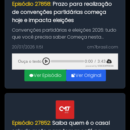
Episódio 27858:
Prazo para realização
de convenções partidárias começa
hoje e impacta eleições
Convenções partidárias e eleições 2026: tudo
que você precisa saber Começa nesta
segunda-feira e vai até 5 de agosto o prazo
20/07/2026 11:51
cm7brasil.com
para que partidos políticos e federações
partidárias realizem suas convençõ...
Ouça o texto
0:00
/
3:43
powered by
VOICEXPRESS
Ver Episódio
Ver Original
Episódio 27852:
Saiba quem é o casal