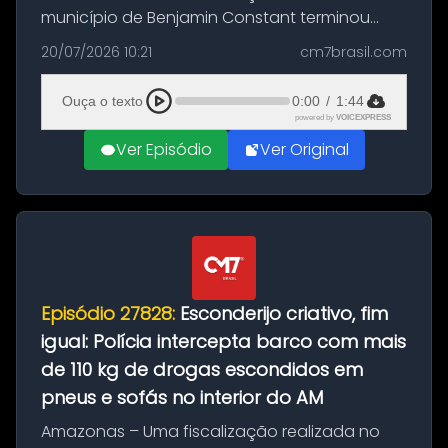
município de Benjamin Constant terminou
com a apreensão de aproximadamente 115
20/07/2026 10:21
cm7brasil.com
quilos de entorpecentes em uma
embarcação atracada no porto da cidade. O
Ouça o texto
0:00
/
1:44
materia...
powered by
VOICEXPRESS
Ver Episódio
Ver Original
Episódio 27828:
Esconderijo criativo, fim
igual: Polícia intercepta barco com mais
de 110 kg de drogas escondidos em
pneus e sofás no interior do AM
Amazonas – Uma fiscalização realizada no