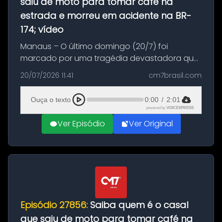
saiu de moto para tomar café na
estrada e morreu em acidente na BR-
174; vídeo
Manaus – O último domingo (20/7) foi
marcado por uma tragédia devastadora que
resultou na morte precoce de dois jovens na
20/07/2026 11:41
cm7brasil.com
BR-174, na zona rural de Manaus. Um passeio
com destino a um típico café regio...
Ouça o texto
0:00
/
2:01
powered by
VOICEXPRESS
Ver Episódio
Ver Original
Episódio 27856:
Saiba quem é o casal
que saiu de moto para tomar café na