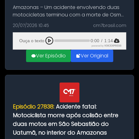
Amazonas – Um acidente envolvendo duas
motocicletas terminou com a morte de Osmar
Figueiredo de Souza, de 38 anos, no município
20/07/2026 10:45
cm7brasil.com
de São Sebastião do Uatumã, no interior do
Amazonas. A colisão ocorreu n...
Ouça o texto
0:00
/
1:14
powered by
VOICEXPRESS
Ver Episódio
Ver Original
Episódio 27838:
Acidente fatal:
Motociclista morre após colisão entre
duas motos em São Sebastião do
Uatumã, no interior do Amazonas