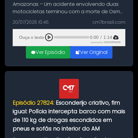
Amazonas – Um acidente envolvendo duas
motocicletas terminou com a morte de Osmar
Figueiredo de Souza, de 38 anos, no município
20/07/2026 10:45
cm7brasil.com
de São Sebastião do Uatumã, no interior do
Amazonas. A colisão ocorreu n...
Ouça o texto
0:00
/
1:14
powered by
VOICEXPRESS
Ver Episódio
Ver Original
Episódio 27824:
Esconderijo criativo, fim
igual: Polícia intercepta barco com mais
de 110 kg de drogas escondidos em
pneus e sofás no interior do AM