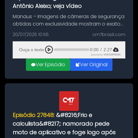
Antônio Aleixo; veja vídeo
Manaus – Imagens de câmeras de segurança
obtidas com exclusividade mostram o exato
momento da fuga do principal suspeito da
20/07/2026 10:56
cm7brasil.com
morte de Larissa Araújo, de 28 anos. O crime
ocorreu na noite deste último d...
Ouça o texto
0:00
/
2:27
powered by
VOICEXPRESS
Ver Episódio
Ver Original
Episódio 27848:
&#8216;Frio e
calculista&#8217;: namorado pede
moto de aplicativo e foge logo após