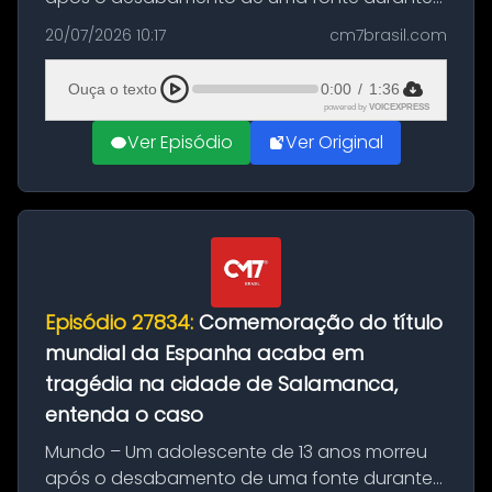
as comemorações pelo título da Copa do
20/07/2026 10:17
cm7brasil.com
Mundo conquistado pela Espanha, em
Ciudad Rodrigo, na província de Salamanca,
Ouça o texto
0:00
/
1:36
no...
powered by
VOICEXPRESS
Ver Episódio
Ver Original
Episódio 27834:
Comemoração do título
mundial da Espanha acaba em
tragédia na cidade de Salamanca,
entenda o caso
Mundo – Um adolescente de 13 anos morreu
após o desabamento de uma fonte durante