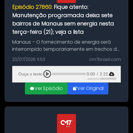
Episódio 27860:
Fique atento:
Manutenção programada deixa sete
bairros de Manaus sem energia nesta
terça-feira (21); veja a lista
Manaus – O fornecimento de energia será
interrompido temporariamente em trechos de
sete bairros de Manaus nesta terça-feira (21).
20/07/2026 11:53
cm7brasil.com
A suspensão programada ocorrerá para a
execução de serviços de manuten...
Ouça o texto
0:00
/
2:22
powered by
VOICEXPRESS
Ver Episódio
Ver Original