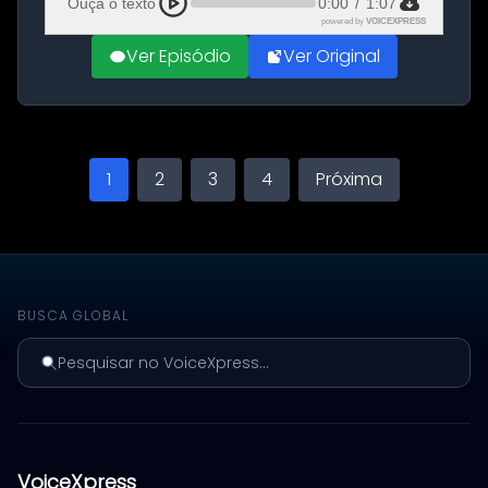
Ouça o texto
0:00
/
1:07
powered by
VOICEXPRESS
Ver Episódio
Ver Original
1
2
3
4
Próxima
BUSCA GLOBAL
Pesquisar no VoiceXpress...
VoiceXpress