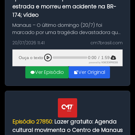
estrada e morreu em acidente na BR-
174; vídeo
Manaus – O último domingo (20/7) foi
marcado por uma tragédia devastadora que
resultou na morte precoce de dois jovens na
20/07/2026 11:41
cm7brasil.com
BR-174, na zona rural de Manaus. Um passeio
com destino a um típico café regio...
Ouça o texto
0:00
/
1:59
powered by
VOICEXPRESS
Ver Episódio
Ver Original
Episódio 27850:
Lazer gratuito: Agenda
cultural movimenta o Centro de Manaus