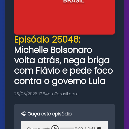
Episódio 25046:
Michelle Bolsonaro
volta atrás, nega briga
com Flávio e pede foco
contra o governo Lula
25/06/2026 17:54
cm7brasil.com
🎧 Ouça este episódio
Ouça o texto
0:00
/
2:48