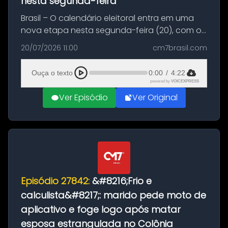
nesta segunda-feira
Brasil – O calendário eleitoral entra em uma
nova etapa nesta segunda-feira (20), com o
início do período destinado às convenções
20/07/2026 11:00
cm7brasil.com
partidárias. Até 5 de agosto, partidos e
federações poderão oficializa...
Ouça o texto
0:00
/
4:22
powered by
VOICEXPRESS
Ver Episódio
Ver Original
Episódio 27842:
&#8216;Frio e
calculista&#8217;: marido pede moto de
aplicativo e foge logo após matar
esposa estrangulada no Colônia