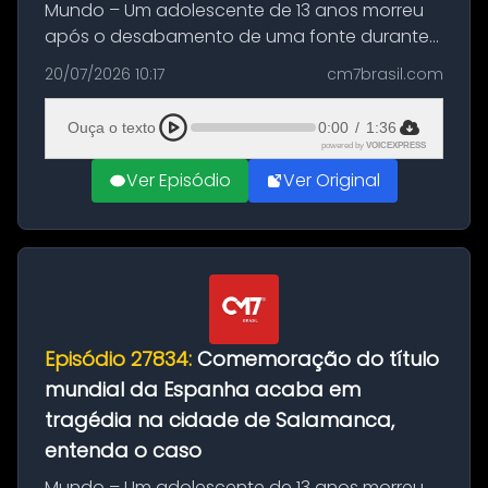
Mundo – Um adolescente de 13 anos morreu
após o desabamento de uma fonte durante
as comemorações pelo título da Copa do
20/07/2026 10:17
cm7brasil.com
Mundo conquistado pela Espanha, em
Ciudad Rodrigo, na província de Salamanca,
Ouça o texto
0:00
/
1:36
no...
powered by
VOICEXPRESS
Ver Episódio
Ver Original
Episódio 27834:
Comemoração do título
mundial da Espanha acaba em
tragédia na cidade de Salamanca,
entenda o caso
Mundo – Um adolescente de 13 anos morreu