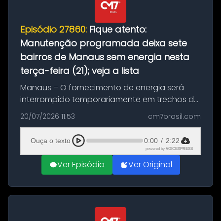
Episódio 27860:
Fique atento:
Manutenção programada deixa sete
bairros de Manaus sem energia nesta
terça-feira (21); veja a lista
Manaus – O fornecimento de energia será
interrompido temporariamente em trechos de
sete bairros de Manaus nesta terça-feira (21).
20/07/2026 11:53
cm7brasil.com
A suspensão programada ocorrerá para a
execução de serviços de manuten...
Ouça o texto
0:00
/
2:22
powered by
VOICEXPRESS
Ver Episódio
Ver Original