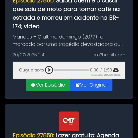
Episódio 27856:
Saiba quem é o casal
que saiu de moto para tomar café na
estrada e morreu em acidente na BR-
174; vídeo
Manaus – O último domingo (20/7) foi
marcado por uma tragédia devastadora que
resultou na morte precoce de dois jovens na
20/07/2026 11:41
cm7brasil.com
BR-174, na zona rural de Manaus. Um passeio
com destino a um típico café regio...
Ouça o texto
0:00
/
1:59
powered by
VOICEXPRESS
Ver Episódio
Ver Original
Episódio 27850:
Lazer gratuito: Agenda