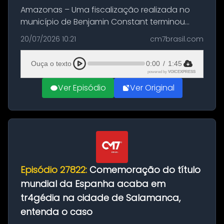
Amazonas – Uma fiscalização realizada no
município de Benjamin Constant terminou
com a apreensão de aproximadamente 115
20/07/2026 10:21
cm7brasil.com
quilos de entorpecentes em uma
embarcação atracada no porto da cidade. O
Ouça o texto
0:00
/
1:45
materia...
powered by
VOICEXPRESS
Ver Episódio
Ver Original
Episódio 27822:
Comemoração do título
mundial da Espanha acaba em
tr4gédia na cidade de Salamanca,
entenda o caso