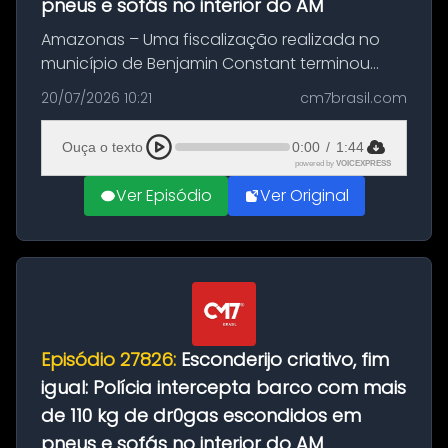
pneus e sofás no interior do AM
Amazonas – Uma fiscalização realizada no
município de Benjamin Constant terminou
com a apreensão de aproximadamente 115
20/07/2026 10:21
cm7brasil.com
quilos de entorpecentes em uma
embarcação atracada no porto da cidade. O
Ouça o texto
0:00
/
1:44
materia...
powered by
VOICEXPRESS
Ver Episódio
Ver Original
Episódio 27826:
Esconderijo criativo, fim
igual: Polícia intercepta barco com mais
de 110 kg de dr0gas escondidos em
pneus e sofás no interior do AM