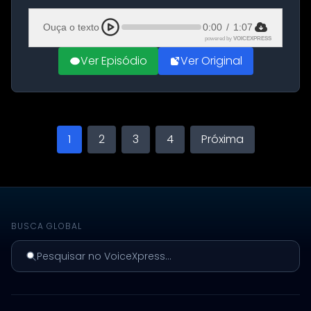
Aeroporto de Aqaba, na Jordânia, durante a
21ª fase da Operação Nasr 2. A...
Ouça o texto
0:00
/
1:07
powered by
VOICEXPRESS
Ver Episódio
Ver Original
1
2
3
4
Próxima
BUSCA GLOBAL
Pesquisar no VoiceXpress...