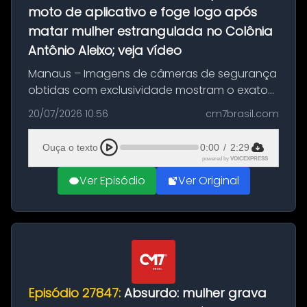
moto de aplicativo e foge logo após
matar mulher estrangulada no Colônia
Antônio Aleixo; veja vídeo
Manaus – Imagens de câmeras de segurança
obtidas com exclusividade mostram o exato
momento da fuga do principal suspeito da
20/07/2026 10:56
cm7brasil.com
morte de Larissa Araújo, de 28 anos. O crime
ocorreu na noite deste último d...
Ouça o texto
0:00
/
2:29
powered by
VOICEXPRESS
Ver Episódio
Ver Original
Episódio 27847:
Absurdo: mulher grava