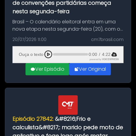
de convenções partidárias começa
nesta segunda-feira
Brasil – O calendário eleitoral entra em uma
nova etapa nesta segunda-feira (20), com o
início do período destinado às convenções
20/07/2026 11:00
cm7brasil.com
partidárias. Até 5 de agosto, partidos e
federações poderão oficializa...
Ouça o texto
0:00
/
4:22
powered by
VOICEXPRESS
Ver Episódio
Ver Original
Episódio 27842:
&#8216;Frio e
calculista&#8217;: marido pede moto de
aplicativo e foge logo após matar