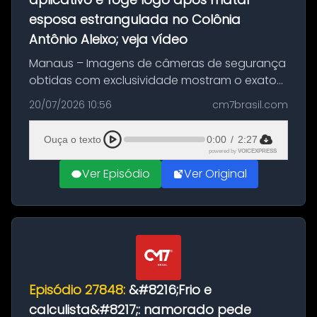
esposa estrangulada no Colônia
Antônio Aleixo; veja vídeo
Manaus – Imagens de câmeras de segurança
obtidas com exclusividade mostram o exato
momento da fuga do principal suspeito da
20/07/2026 10:56
cm7brasil.com
morte de Larissa Araújo, de 28 anos. O crime
ocorreu na noite deste último d...
Ouça o texto
0:00
/
2:27
powered by
VOICEXPRESS
Ver Episódio
Ver Original
Episódio 27848:
&#8216;Frio e
calculista&#8217;: namorado pede