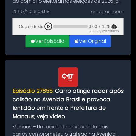
do domicílio eleitoral nas eleições de 2026 já
podem solicitar o voto em trânsito a partir
20/07/2026 09:58
cm7brasil.com
desta segunda-feira (20). O pedido pode ser
feito até 20 de ag...
Ouça o texto
0:00
/
1:28
powered by
VOICEXPRESS
Ver Episódio
Ver Original
Episódio 27855:
Carro atinge radar após
colisão na Avenida Brasil e provoca
lentidão em frente à Prefeitura de
Manaus; veja vídeo
Manaus – Um acidente envolvendo dois
carros comprometeu o tráfego na Avenida