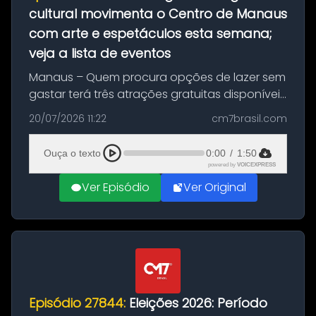
cultural movimenta o Centro de Manaus
com arte e espetáculos esta semana;
veja a lista de eventos
Manaus – Quem procura opções de lazer sem
gastar terá três atrações gratuitas disponíveis
entre esta segunda-feira (20) e quinta-feira
20/07/2026 11:22
cm7brasil.com
(23). A programação inclui uma exposição
dedicada à história das ...
Ouça o texto
0:00
/
1:50
powered by
VOICEXPRESS
Ver Episódio
Ver Original
Episódio 27844:
Eleições 2026: Período