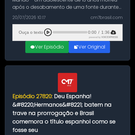
após o desabamento de uma fonte durante
as comemorações pelo título da Copa do
20/07/2026 10:17
cm7brasil.com
Mundo conquistado pela Espanha, em
Ciudad Rodrigo, na província de Salamanca,
Ouça o texto
0:00
/
1:36
no...
powered by
VOICEXPRESS
Ver Episódio
Ver Original
Episódio 27820:
Deu Espanha!
&#8220;Hermanos&#8221; batem na
trave na prorrogação e Brasil
comemora o título espanhol como se
fosse seu