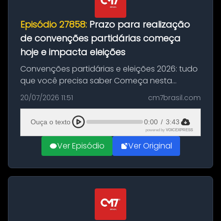
Episódio 27858:
Prazo para realização
de convenções partidárias começa
hoje e impacta eleições
Convenções partidárias e eleições 2026: tudo
que você precisa saber Começa nesta
segunda-feira e vai até 5 de agosto o prazo
20/07/2026 11:51
cm7brasil.com
para que partidos políticos e federações
partidárias realizem suas convençõ...
Ouça o texto
0:00
/
3:43
powered by
VOICEXPRESS
Ver Episódio
Ver Original