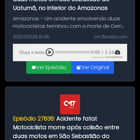
Uatumã, no interior do Amazonas
Amazonas – Um acidente envolvendo duas
motocicletas terminou com a morte de Osmar
Figueiredo de Souza, de 38 anos, no município
20/07/2026 10:45
cm7brasil.com
de São Sebastião do Uatumã, no interior do
Amazonas. A colisão ocorreu n...
Ouça o texto
0:00
/
1:14
powered by
VOICEXPRESS
Ver Episódio
Ver Original
Episódio 27838:
Acidente fatal:
Motociclista morre após colisão entre
duas motos em São Sebastião do