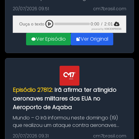
Brasil durante a manhã desta segunda-feira
20/07/2026 09:51
cm7brasil.com
(20), em frente ao complexo da Prefeitura de
Manaus, na Zona Oeste. A batida ter...
Ouça o texto
0:00
/
2:01
powered by
VOICEXPRESS
Ver Episódio
Ver Original
Episódio 27812:
Irã afirma ter atingido
aeronaves militares dos EUA no
Aeroporto de Aqaba
Mundo – O Irã informou neste domingo (19)
que realizou um ataque contra aeronaves
militares dos Estados Unidos estacionadas no
20/07/2026 09:31
cm7brasil.com