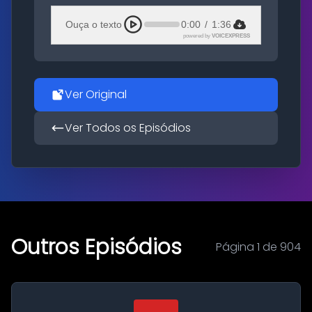
Ouça o texto
0:00
/
1:36
powered by
VOICEXPRESS
Ver Original
Ver Todos os Episódios
Outros Episódios
Página 1 de 904