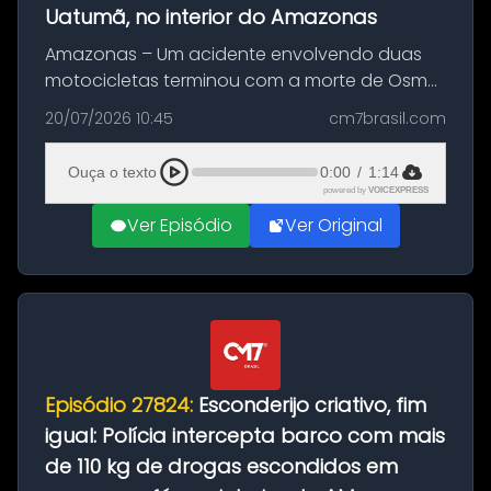
Uatumã, no interior do Amazonas
Amazonas – Um acidente envolvendo duas
motocicletas terminou com a morte de Osmar
Figueiredo de Souza, de 38 anos, no município
20/07/2026 10:45
cm7brasil.com
de São Sebastião do Uatumã, no interior do
Amazonas. A colisão ocorreu n...
Ouça o texto
0:00
/
1:14
powered by
VOICEXPRESS
Ver Episódio
Ver Original
Episódio 27824:
Esconderijo criativo, fim
igual: Polícia intercepta barco com mais
de 110 kg de drogas escondidos em