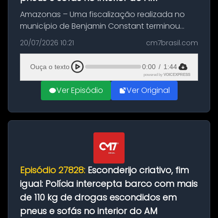
Amazonas – Uma fiscalização realizada no
município de Benjamin Constant terminou
com a apreensão de aproximadamente 115
20/07/2026 10:21
cm7brasil.com
quilos de entorpecentes em uma
embarcação atracada no porto da cidade. O
Ouça o texto
0:00
/
1:44
materia...
powered by
VOICEXPRESS
Ver Episódio
Ver Original
Episódio 27828:
Esconderijo criativo, fim
igual: Polícia intercepta barco com mais
de 110 kg de drogas escondidos em
pneus e sofás no interior do AM