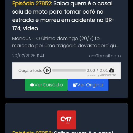
Episódio 27852:
Saiba quem é o casal
saiu de moto para tomar café na
estrada e morreu em acidente na BR-
174; vídeo
Manaus – O último domingo (20/7) foi
marcado por uma tragédia devastadora que
resultou na morte precoce de dois jovens na
20/07/2026 11:41
cm7brasil.com
BR-174, na zona rural de Manaus. Um passeio
com destino a um típico café regio...
Ouça o texto
0:00
/
2:01
powered by
VOICEXPRESS
Ver Episódio
Ver Original