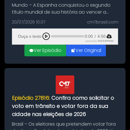
Mundo – A Espanha conquistou o segundo
título mundial de sua história ao vencer a
Argentina por 1 a 0, neste domingo (19), na
20/07/2026 10:07
cm7brasil.com
decisão da Copa do Mundo de 2026. Depois
de um duelo sem gols durante o te...
Ouça o texto
0:00
/
4:50
powered by
VOICEXPRESS
Ver Episódio
Ver Original
Episódio 27816:
Confira como solicitar o
voto em trânsito e votar fora da sua
cidade nas eleições de 2026
Brasil – Os eleitores que pretendem votar fora