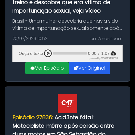
treino e descobre que era vítima de
importunação sexual, veja vídeo
Brasil - Uma mulher descobriu que havia sido
vítima de importunação sexual somente após
assistir a um vídeo que gravou enquanto
20/07/2026 10:52
cm7brasil.com
treinava na academia de um condomínio em
Feira de Santana, na Bahia. O c...
Ouça o texto
0:00
/
1:07
powered by
VOICEXPRESS
Ver Episódio
Ver Original
Episódio 27836:
Acid3nte f4tal:
Motociclista m0rre após colisão entre
duas motos em São Sebastião do