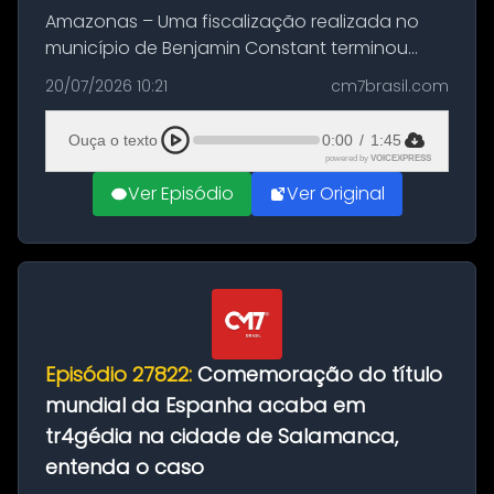
Amazonas – Uma fiscalização realizada no
município de Benjamin Constant terminou
com a apreensão de aproximadamente 115
20/07/2026 10:21
cm7brasil.com
quilos de entorpecentes em uma
embarcação atracada no porto da cidade. O
Ouça o texto
0:00
/
1:45
materia...
powered by
VOICEXPRESS
Ver Episódio
Ver Original
Episódio 27822:
Comemoração do título
mundial da Espanha acaba em
tr4gédia na cidade de Salamanca,
entenda o caso