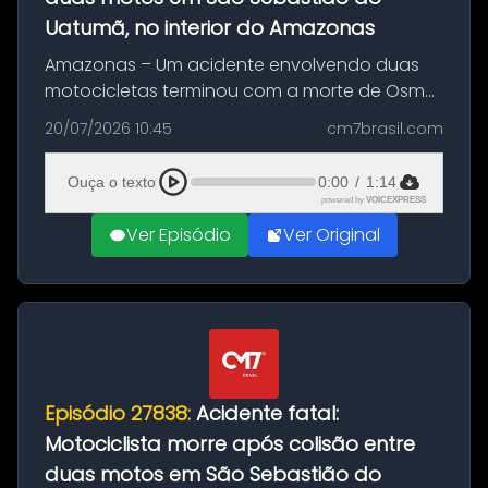
Uatumã, no interior do Amazonas
Amazonas – Um acidente envolvendo duas
motocicletas terminou com a morte de Osmar
Figueiredo de Souza, de 38 anos, no município
20/07/2026 10:45
cm7brasil.com
de São Sebastião do Uatumã, no interior do
Amazonas. A colisão ocorreu n...
Ouça o texto
0:00
/
1:14
powered by
VOICEXPRESS
Ver Episódio
Ver Original
Episódio 27838:
Acidente fatal:
Motociclista morre após colisão entre
duas motos em São Sebastião do