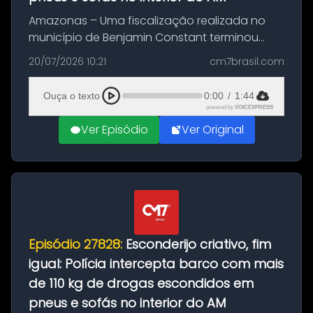
Amazonas – Uma fiscalização realizada no
município de Benjamin Constant terminou
com a apreensão de aproximadamente 115
20/07/2026 10:21
cm7brasil.com
quilos de entorpecentes em uma
embarcação atracada no porto da cidade. O
Ouça o texto
0:00
/
1:44
materia...
powered by
VOICEXPRESS
Ver Episódio
Ver Original
Episódio 27828:
Esconderijo criativo, fim
igual: Polícia intercepta barco com mais
de 110 kg de drogas escondidos em
pneus e sofás no interior do AM