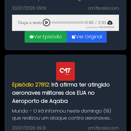
Brasil durante a manhã desta segunda-feira
20/07/2026 09:51
cm7brasil.com
(20), em frente ao complexo da Prefeitura de
Manaus, na Zona Oeste. A batida ter...
Ouça o texto
0:00
/
2:01
powered by
VOICEXPRESS
Ver Episódio
Ver Original
Episódio 27812:
Irã afirma ter atingido
aeronaves militares dos EUA no
Aeroporto de Aqaba
Mundo – O Irã informou neste domingo (19)
que realizou um ataque contra aeronaves
militares dos Estados Unidos estacionadas no
20/07/2026 09:31
cm7brasil.com