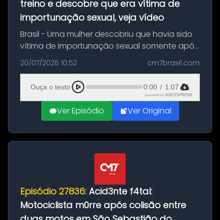
treino e descobre que era vítima de
importunação sexual, veja vídeo
Brasil - Uma mulher descobriu que havia sido
vítima de importunação sexual somente após
assistir a um vídeo que gravou enquanto
20/07/2026 10:52
cm7brasil.com
treinava na academia de um condomínio em
Feira de Santana, na Bahia. O c...
Ouça o texto
0:00
/
1:07
powered by
VOICEXPRESS
Ver Episódio
Ver Original
Episódio 27836:
Acid3nte f4tal:
Motociclista m0rre após colisão entre
duas motos em São Sebastião do