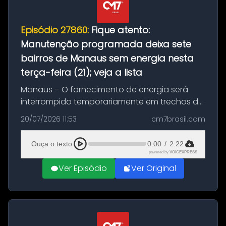
Episódio 27860:
Fique atento:
Manutenção programada deixa sete
bairros de Manaus sem energia nesta
terça-feira (21); veja a lista
Manaus – O fornecimento de energia será
interrompido temporariamente em trechos de
sete bairros de Manaus nesta terça-feira (21).
20/07/2026 11:53
cm7brasil.com
A suspensão programada ocorrerá para a
execução de serviços de manuten...
Ouça o texto
0:00
/
2:22
powered by
VOICEXPRESS
Ver Episódio
Ver Original