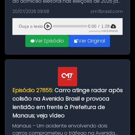
do domicílio eleitoral nas eleições de 2026 já
podem solicitar o voto em trânsito a partir
20/07/2026 09:58
cm7brasil.com
desta segunda-feira (20). O pedido pode ser
feito até 20 de ag...
Ouça o texto
0:00
/
1:28
powered by
VOICEXPRESS
Ver Episódio
Ver Original
Episódio 27855:
Carro atinge radar após
colisão na Avenida Brasil e provoca
lentidão em frente à Prefeitura de
Manaus; veja vídeo
Manaus – Um acidente envolvendo dois
carros comprometeu o tráfego na Avenida