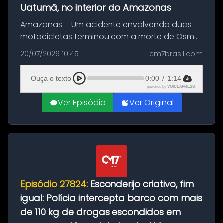
Uatumã, no interior do Amazonas
Amazonas – Um acidente envolvendo duas
motocicletas terminou com a morte de Osmar
Figueiredo de Souza, de 38 anos, no município
20/07/2026 10:45
cm7brasil.com
de São Sebastião do Uatumã, no interior do
Amazonas. A colisão ocorreu n...
Ouça o texto
0:00
/
1:14
powered by
VOICEXPRESS
Ver Episódio
Ver Original
Episódio 27824:
Esconderijo criativo, fim
igual: Polícia intercepta barco com mais
de 110 kg de drogas escondidos em