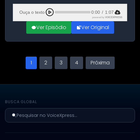
Aeroporto de Aqaba, na Jordânia, durante a
21ª fase da Operação Nasr 2. A...
Ouça o texto
0:00
/
1:07
powered by
VOICEXPRESS
Ver Episódio
Ver Original
1
2
3
4
Próxima
BUSCA GLOBAL
Pesquisar no VoiceXpress...