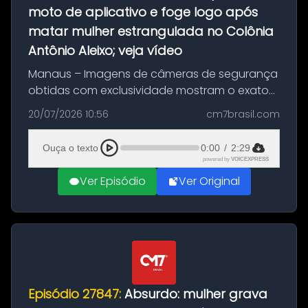
moto de aplicativo e foge logo após
matar mulher estrangulada no Colônia
Antônio Aleixo; veja vídeo
Manaus – Imagens de câmeras de segurança
obtidas com exclusividade mostram o exato
momento da fuga do principal suspeito da
20/07/2026 10:56
cm7brasil.com
morte de Larissa Araújo, de 28 anos. O crime
ocorreu na noite deste último d...
Ouça o texto
0:00
/
2:29
powered by
VOICEXPRESS
Ver Episódio
Ver Original
Episódio 27847:
Absurdo: mulher grava