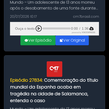
Mundo – Um adolescente de 13 anos morreu
após o desabamento de uma fonte durante
as comemorações pelo título da Copa do
20/07/2026 10:17
cm7brasil.com
Mundo conquistado pela Espanha, em
Ciudad Rodrigo, na província de Salamanca,
Ouça o texto
0:00
/
1:36
no...
powered by
VOICEXPRESS
Ver Episódio
Ver Original
Episódio 27834:
Comemoração do título
mundial da Espanha acaba em
tragédia na cidade de Salamanca,
entenda o caso
Mundo – Um adolescente de 13 anos morreu