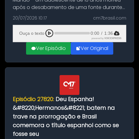
após o desabamento de uma fonte durante
as comemorações pelo título da Copa do
20/07/2026 10:17
cm7brasil.com
Mundo conquistado pela Espanha, em
Ciudad Rodrigo, na província de Salamanca,
Ouça o texto
0:00
/
1:36
no...
powered by
VOICEXPRESS
Ver Episódio
Ver Original
Episódio 27820:
Deu Espanha!
&#8220;Hermanos&#8221; batem na
trave na prorrogação e Brasil
comemora o título espanhol como se
fosse seu