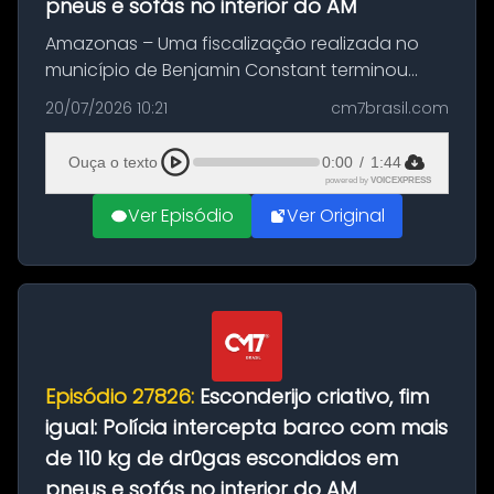
pneus e sofás no interior do AM
Amazonas – Uma fiscalização realizada no
município de Benjamin Constant terminou
com a apreensão de aproximadamente 115
20/07/2026 10:21
cm7brasil.com
quilos de entorpecentes em uma
embarcação atracada no porto da cidade. O
Ouça o texto
0:00
/
1:44
materia...
powered by
VOICEXPRESS
Ver Episódio
Ver Original
Episódio 27826:
Esconderijo criativo, fim
igual: Polícia intercepta barco com mais
de 110 kg de dr0gas escondidos em
pneus e sofás no interior do AM