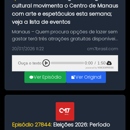
cultural movimenta o Centro de Manaus
com arte e espetáculos esta semana;
veja a lista de eventos
Manaus – Quem procura opções de lazer sem
gastar terá três atrações gratuitas disponíveis
entre esta segunda-feira (20) e quinta-feira
20/07/2026 11:22
cm7brasil.com
(23). A programação inclui uma exposição
dedicada à história das ...
Ouça o texto
0:00
/
1:50
powered by
VOICEXPRESS
Ver Episódio
Ver Original
Episódio 27844:
Eleições 2026: Período