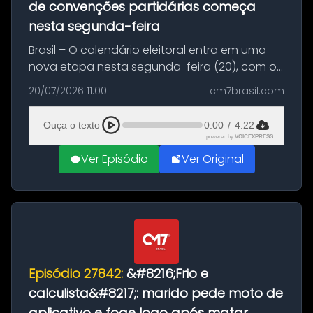
de convenções partidárias começa
nesta segunda-feira
Brasil – O calendário eleitoral entra em uma
nova etapa nesta segunda-feira (20), com o
início do período destinado às convenções
20/07/2026 11:00
cm7brasil.com
partidárias. Até 5 de agosto, partidos e
federações poderão oficializa...
Ouça o texto
0:00
/
4:22
powered by
VOICEXPRESS
Ver Episódio
Ver Original
Episódio 27842:
&#8216;Frio e
calculista&#8217;: marido pede moto de
aplicativo e foge logo após matar