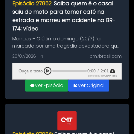
Episódio 27852:
Saiba quem é o casal
saiu de moto para tomar café na
estrada e morreu em acidente na BR-
174; vídeo
Manaus – O último domingo (20/7) foi
marcado por uma tragédia devastadora que
resultou na morte precoce de dois jovens na
20/07/2026 11:41
cm7brasil.com
BR-174, na zona rural de Manaus. Um passeio
com destino a um típico café regio...
Ouça o texto
0:00
/
2:01
powered by
VOICEXPRESS
Ver Episódio
Ver Original