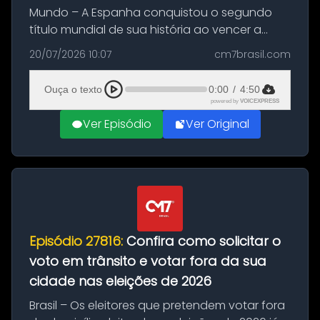
Mundo – A Espanha conquistou o segundo
título mundial de sua história ao vencer a
Argentina por 1 a 0, neste domingo (19), na
20/07/2026 10:07
cm7brasil.com
decisão da Copa do Mundo de 2026. Depois
de um duelo sem gols durante o te...
Ouça o texto
0:00
/
4:50
powered by
VOICEXPRESS
Ver Episódio
Ver Original
Episódio 27816:
Confira como solicitar o
voto em trânsito e votar fora da sua
cidade nas eleições de 2026
Brasil – Os eleitores que pretendem votar fora