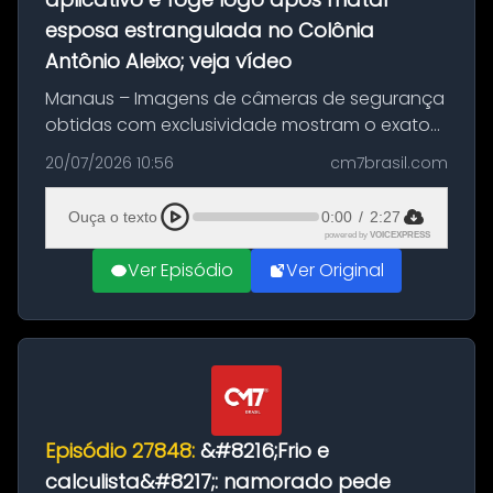
esposa estrangulada no Colônia
Antônio Aleixo; veja vídeo
Manaus – Imagens de câmeras de segurança
obtidas com exclusividade mostram o exato
momento da fuga do principal suspeito da
20/07/2026 10:56
cm7brasil.com
morte de Larissa Araújo, de 28 anos. O crime
ocorreu na noite deste último d...
Ouça o texto
0:00
/
2:27
powered by
VOICEXPRESS
Ver Episódio
Ver Original
Episódio 27848:
&#8216;Frio e
calculista&#8217;: namorado pede