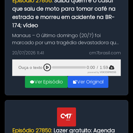
Episódio 27856:
Saiba quem é o casal
que saiu de moto para tomar café na
estrada e morreu em acidente na BR-
174; vídeo
Manaus – O último domingo (20/7) foi
marcado por uma tragédia devastadora que
resultou na morte precoce de dois jovens na
20/07/2026 11:41
cm7brasil.com
BR-174, na zona rural de Manaus. Um passeio
com destino a um típico café regio...
Ouça o texto
0:00
/
1:59
powered by
VOICEXPRESS
Ver Episódio
Ver Original
Episódio 27850:
Lazer gratuito: Agenda