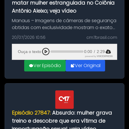
matar mulher estrangulada no Colônia
Antônio Aleixo; veja vídeo
Manaus – Imagens de câmeras de segurança
obtidas com exclusividade mostram o exato
momento da fuga do principal suspeito da
20/07/2026 10:56
cm7brasil.com
morte de Larissa Araújo, de 28 anos. O crime
ocorreu na noite deste último d...
Ouça o texto
0:00
/
2:29
powered by
VOICEXPRESS
Ver Episódio
Ver Original
Episódio 27847:
Absurdo: mulher grava
treino e descobre que era vítima de
importunação sexual, veja vídeo