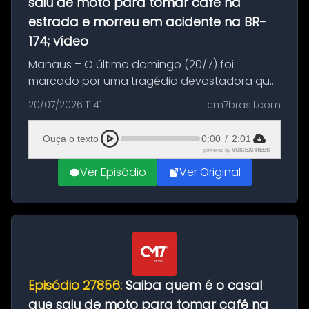
saiu de moto para tomar café na
estrada e morreu em acidente na BR-
174; vídeo
Manaus – O último domingo (20/7) foi
marcado por uma tragédia devastadora que
resultou na morte precoce de dois jovens na
20/07/2026 11:41
cm7brasil.com
BR-174, na zona rural de Manaus. Um passeio
com destino a um típico café regio...
Ouça o texto
0:00
/
2:01
powered by
VOICEXPRESS
Ver Episódio
Ver Original
Episódio 27856:
Saiba quem é o casal
que saiu de moto para tomar café na