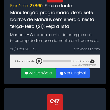
Episódio 27860:
Fique atento:
Manutenção programada deixa sete
bairros de Manaus sem energia nesta
terça-feira (21); veja a lista
Manaus – O fornecimento de energia será
interrompido temporariamente em trechos de
sete bairros de Manaus nesta terça-feira (21).
20/07/2026 11:53
cm7brasil.com
A suspensão programada ocorrerá para a
execução de serviços de manuten...
Ouça o texto
0:00
/
2:22
powered by
VOICEXPRESS
Ver Episódio
Ver Original