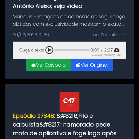
Antônio Aleixo; veja vídeo
Manaus – Imagens de câmeras de segurança
obtidas com exclusividade mostram o exato
momento da fuga do principal suspeito da
20/07/2026 10:56
cm7brasil.com
morte de Larissa Araújo, de 28 anos. O crime
ocorreu na noite deste último d...
Ouça o texto
0:00
/
2:27
powered by
VOICEXPRESS
Ver Episódio
Ver Original
Episódio 27848:
&#8216;Frio e
calculista&#8217;: namorado pede
moto de aplicativo e foge logo após