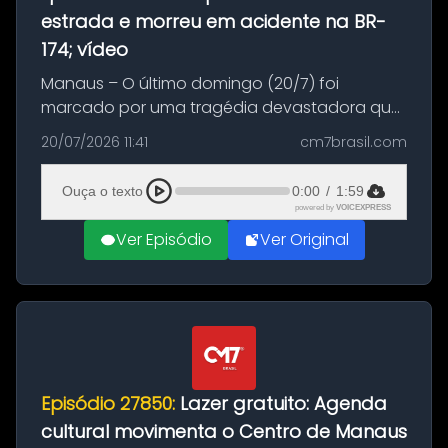
estrada e morreu em acidente na BR-
174; vídeo
Manaus – O último domingo (20/7) foi
marcado por uma tragédia devastadora que
resultou na morte precoce de dois jovens na
20/07/2026 11:41
cm7brasil.com
BR-174, na zona rural de Manaus. Um passeio
com destino a um típico café regio...
Ouça o texto
0:00
/
1:59
powered by
VOICEXPRESS
Ver Episódio
Ver Original
Episódio 27850:
Lazer gratuito: Agenda
cultural movimenta o Centro de Manaus