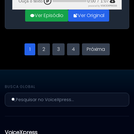
Ouça o texto
0:00
/
1:07
powered by
VOICEXPRESS
Ver Episódio
Ver Original
1
2
3
4
Próxima
BUSCA GLOBAL
Pesquisar no VoiceXpress...
VoiceXpress