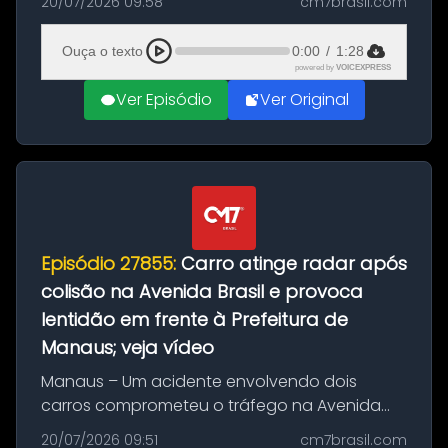
20/07/2026 09:58
cm7brasil.com
desta segunda-feira (20). O pedido pode ser
feito até 20 de ag...
Ouça o texto
0:00
/
1:28
powered by
VOICEXPRESS
Ver Episódio
Ver Original
Episódio 27855:
Carro atinge radar após
colisão na Avenida Brasil e provoca
lentidão em frente à Prefeitura de
Manaus; veja vídeo
Manaus – Um acidente envolvendo dois
carros comprometeu o tráfego na Avenida
Brasil durante a manhã desta segunda-feira
20/07/2026 09:51
cm7brasil.com