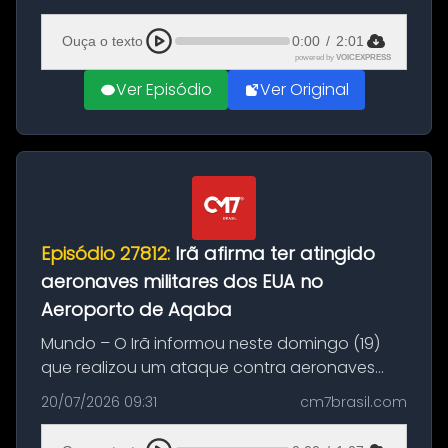
(20), em frente ao complexo da Prefeitura de
Manaus, na Zona Oeste. A batida ter...
Ouça o texto
0:00
/
2:01
powered by
VOICEXPRESS
Ver Episódio
Ver Original
Episódio 27812:
Irã afirma ter atingido
aeronaves militares dos EUA no
Aeroporto de Aqaba
Mundo – O Irã informou neste domingo (19)
que realizou um ataque contra aeronaves
militares dos Estados Unidos estacionadas no
20/07/2026 09:31
cm7brasil.com
Aeroporto de Aqaba, na Jordânia, durante a
21ª fase da Operação Nasr 2. A...