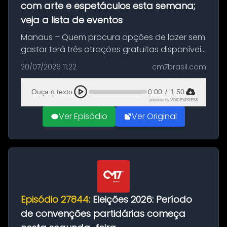
com arte e espetáculos esta semana;
veja a lista de eventos
Manaus – Quem procura opções de lazer sem
gastar terá três atrações gratuitas disponíveis
entre esta segunda-feira (20) e quinta-feira
20/07/2026 11:22
cm7brasil.com
(23). A programação inclui uma exposição
dedicada à história das ...
Ouça o texto
0:00
/
1:50
powered by
VOICEXPRESS
Ver Episódio
Ver Original
Episódio 27844:
Eleições 2026: Período
de convenções partidárias começa