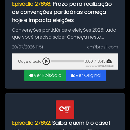
Episódio 27858:
Prazo para realização
de convenções partidárias começa
hoje e impacta eleições
Convenções partidárias e eleições 2026: tudo
que você precisa saber Começa nesta
segunda-feira e vai até 5 de agosto o prazo
20/07/2026 11:51
cm7brasil.com
para que partidos políticos e federações
partidárias realizem suas convençõ...
Ouça o texto
0:00
/
3:43
powered by
VOICEXPRESS
Ver Episódio
Ver Original
Episódio 27852:
Saiba quem é o casal