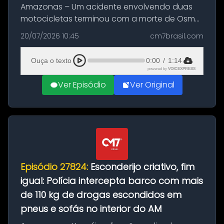
Amazonas – Um acidente envolvendo duas
motocicletas terminou com a morte de Osmar
Figueiredo de Souza, de 38 anos, no município
20/07/2026 10:45
cm7brasil.com
de São Sebastião do Uatumã, no interior do
Amazonas. A colisão ocorreu n...
Ouça o texto
0:00
/
1:14
powered by
VOICEXPRESS
Ver Episódio
Ver Original
Episódio 27824:
Esconderijo criativo, fim
igual: Polícia intercepta barco com mais
de 110 kg de drogas escondidos em
pneus e sofás no interior do AM