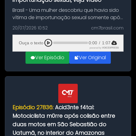
Brasil - Uma mulher descobriu que havia sido
vítima de importunação sexual somente após
assistir a um vídeo que gravou enquanto
20/07/2026 10:52
cm7brasil.com
treinava na academia de um condomínio em
Feira de Santana, na Bahia. O c...
Ouça o texto
0:00
/
1:07
powered by
VOICEXPRESS
Ver Episódio
Ver Original
Episódio 27836:
Acid3nte f4tal:
Motociclista m0rre após colisão entre
duas motos em São Sebastião do
Uatumã, no interior do Amazonas