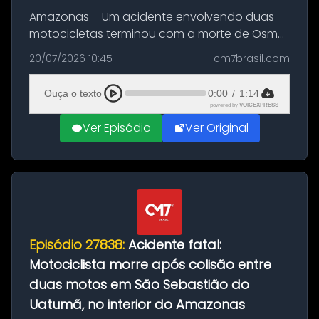
Amazonas – Um acidente envolvendo duas
motocicletas terminou com a morte de Osmar
Figueiredo de Souza, de 38 anos, no município
20/07/2026 10:45
cm7brasil.com
de São Sebastião do Uatumã, no interior do
Amazonas. A colisão ocorreu n...
Ouça o texto
0:00
/
1:14
powered by
VOICEXPRESS
Ver Episódio
Ver Original
Episódio 27838:
Acidente fatal:
Motociclista morre após colisão entre
duas motos em São Sebastião do
Uatumã, no interior do Amazonas