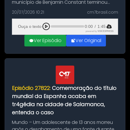
município de Benjamin Constant terminou
com a apreensão de aproximadamente 115
20/07/2026 10:21
cm7brasil.com
quilos de entorpecentes em uma
embarcação atracada no porto da cidade. O
Ouça o texto
0:00
/
1:45
materia...
powered by
VOICEXPRESS
Ver Episódio
Ver Original
Episódio 27822:
Comemoração do título
mundial da Espanha acaba em
tr4gédia na cidade de Salamanca,
entenda o caso
Mundo – Um adolescente de 13 anos morreu
após o desabamento de uma fonte durante