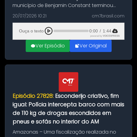
município de Benjamin Constant terminou
com a apreensão de aproximadamente 115
20/07/2026 10:21
cm7brasil.com
quilos de entorpecentes em uma
embarcação atracada no porto da cidade. O
Ouça o texto
0:00
/
1:44
materia...
powered by
VOICEXPRESS
Ver Episódio
Ver Original
Episódio 27828:
Esconderijo criativo, fim
igual: Polícia intercepta barco com mais
de 110 kg de drogas escondidos em
pneus e sofás no interior do AM
Amazonas – Uma fiscalização realizada no