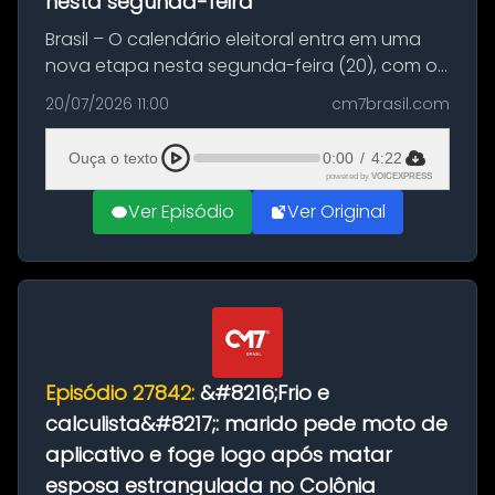
nesta segunda-feira
Brasil – O calendário eleitoral entra em uma
nova etapa nesta segunda-feira (20), com o
início do período destinado às convenções
20/07/2026 11:00
cm7brasil.com
partidárias. Até 5 de agosto, partidos e
federações poderão oficializa...
Ouça o texto
0:00
/
4:22
powered by
VOICEXPRESS
Ver Episódio
Ver Original
Episódio 27842:
&#8216;Frio e
calculista&#8217;: marido pede moto de
aplicativo e foge logo após matar
esposa estrangulada no Colônia