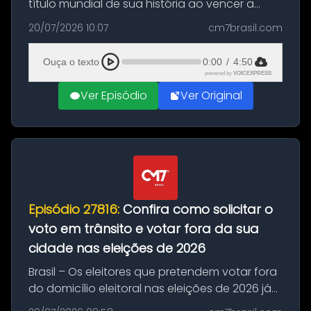
título mundial de sua história ao vencer a
Argentina por 1 a 0, neste domingo (19), na
20/07/2026 10:07
cm7brasil.com
decisão da Copa do Mundo de 2026. Depois
de um duelo sem gols durante o te...
Ouça o texto
0:00
/
4:50
powered by
VOICEXPRESS
Ver Episódio
Ver Original
Episódio 27816:
Confira como solicitar o
voto em trânsito e votar fora da sua
cidade nas eleições de 2026
Brasil – Os eleitores que pretendem votar fora
do domicílio eleitoral nas eleições de 2026 já
podem solicitar o voto em trânsito a partir