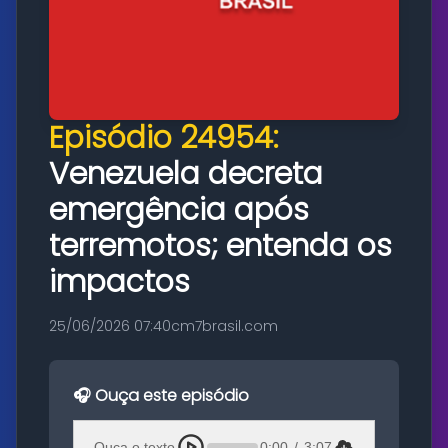
Episódio 24954:
Venezuela decreta
emergência após
terremotos; entenda os
impactos
25/06/2026 07:40
cm7brasil.com
🎧 Ouça este episódio
Ouça o texto
0:00
/
3:07