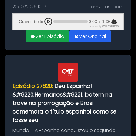
as comemorações pelo título da Copa do
20/07/2026 10:17
cm7brasil.com
Mundo conquistado pela Espanha, em
Ciudad Rodrigo, na província de Salamanca,
Ouça o texto
0:00
/
1:36
no...
powered by
VOICEXPRESS
Ver Episódio
Ver Original
Episódio 27820:
Deu Espanha!
&#8220;Hermanos&#8221; batem na
trave na prorrogação e Brasil
comemora o título espanhol como se
fosse seu
Mundo – A Espanha conquistou o segundo