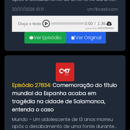
as comemorações pelo título da Copa do
20/07/2026 10:17
cm7brasil.com
Mundo conquistado pela Espanha, em
Ciudad Rodrigo, na província de Salamanca,
Ouça o texto
0:00
/
1:36
no...
powered by
VOICEXPRESS
Ver Episódio
Ver Original
Episódio 27834:
Comemoração do título
mundial da Espanha acaba em
tragédia na cidade de Salamanca,
entenda o caso
Mundo – Um adolescente de 13 anos morreu
após o desabamento de uma fonte durante