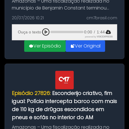
Amazonas – Uma fiscalização realizada no
município de Benjamin Constant terminou
com a apreensão de aproximadamente 115
20/07/2026 10:21
cm7brasil.com
quilos de entorpecentes em uma
embarcação atracada no porto da cidade. O
Ouça o texto
0:00
/
1:44
materia...
powered by
VOICEXPRESS
Ver Episódio
Ver Original
Episódio 27826:
Esconderijo criativo, fim
igual: Polícia intercepta barco com mais
de 110 kg de dr0gas escondidos em
pneus e sofás no interior do AM
Amazonas – Uma fiscalização realizada no