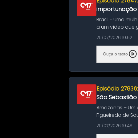
Episódio 27847
importunação s
Brasil - Uma mul
a um vídeo que 
na Bahia. O c...
20/07/2026 10:52
Ouça o texto
Episódio 27836
São Sebastião
Amazonas – Um a
Figueiredo de So
Amazonas. A colis
20/07/2026 10:45