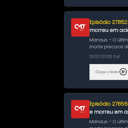
Episódio 27852
morreu em aci
Manaus – O últi
morte precoce de
típico café regio..
20/07/2026 11:41
Ouça o texto
Episódio 27856
e morreu em ac
Manaus – O últi