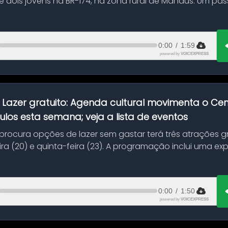
 dois jovens na BR-174, na zona rural de Manaus. Um pa
.
0:00
/
1:59
powered by
VOICEXPRESS
:
Lazer gratuito: Agenda cultural movimenta o C
ulos esta semana; veja a lista de eventos
ocura opções de lazer sem gastar terá três atrações gra
ra (20) e quinta-feira (23). A programação inclui uma e
0:00
/
1:50
powered by
VOICEXPRESS