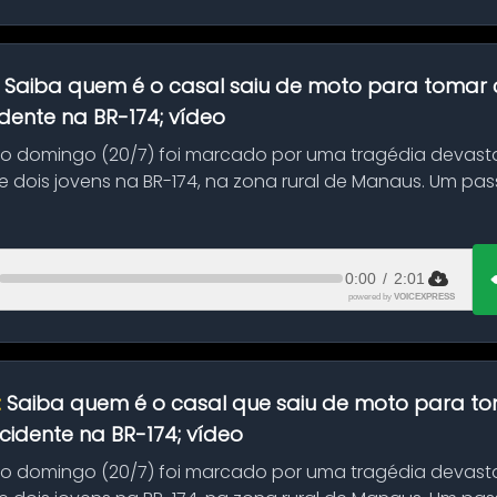
:
Saiba quem é o casal saiu de moto para tomar 
dente na BR-174; vídeo
mo domingo (20/7) foi marcado por uma tragédia devast
 dois jovens na BR-174, na zona rural de Manaus. Um pa
.
0:00
/
2:01
powered by
VOICEXPRESS
:
Saiba quem é o casal que saiu de moto para t
idente na BR-174; vídeo
mo domingo (20/7) foi marcado por uma tragédia devast