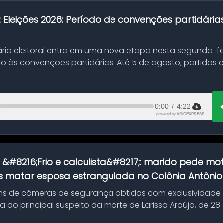
:
Eleições 2026: Período de convenções partidári
ário eleitoral entra em uma nova etapa nesta segunda-fei
o às convenções partidárias. Até 5 de agosto, partidos
0:00
/
4:22
powered by
VOICEXPRESS
:
&#8216;Frio e calculista&#8217;: marido pede mot
 matar esposa estrangulada no Colônia Antônio A
s de câmeras de segurança obtidas com exclusividade
do principal suspeito da morte de Larissa Araújo, de 28
 d...