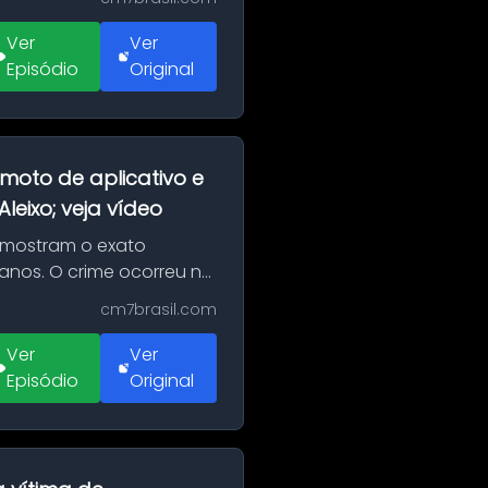
Ver
Ver
Episódio
Original
moto de aplicativo e
eixo; veja vídeo
 mostram o exato
 anos. O crime ocorreu na
cm7brasil.com
Ver
Ver
Episódio
Original