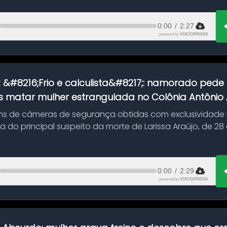
0:00
/
2:27
powered by
VOICEXPRESS
:
&#8216;Frio e calculista&#8217;: namorado pede 
 matar mulher estrangulada no Colônia Antônio Al
s de câmeras de segurança obtidas com exclusividade
do principal suspeito da morte de Larissa Araújo, de 28
 d...
0:00
/
2:29
powered by
VOICEXPRESS