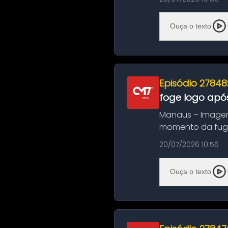
Ouça o texto
Episódio 27848
foge logo após
Manaus – Imagen
momento da fuga 
noite deste último
20/07/2026 10:56
Ouça o texto