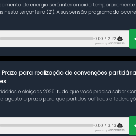
ecimento de energia será interrompido temporariamente
s nesta terça-feira (21). A suspensão programada ocorr
en...
0:00
/
2:22
powered by
VOICEXPRESS
:
Prazo para realização de convenções partidári
ões
idárias e eleições 2026: tudo que você precisa saber 
 de agosto o prazo para que partidos políticos e federaçõ
0:00
/
3:43
powered by
VOICEXPRESS