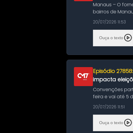
Manaus – O forn
bairros de Manau
serviços de manut
20/07/2026 11:53
Ouça o texto
Episódio 27858
impacta eleiç
Convenções part
feira e vai até 5
suas convençõ...
20/07/2026 11:51
Ouça o texto