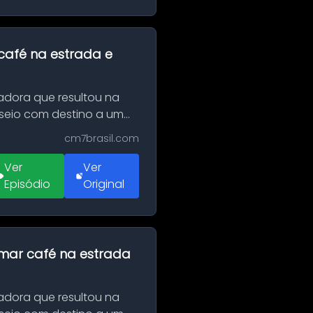
café na estrada e
adora que resultou na
sseio com destino a um
cm7brasil.com
Ver
Ver
Episódio
Original
omar café na estrada
adora que resultou na