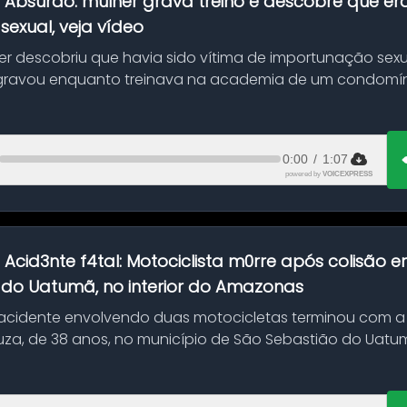
:
Absurdo: mulher grava treino e descobre que er
exual, veja vídeo
her descobriu que havia sido vítima de importunação sexu
gravou enquanto treinava na academia de um condomíni
0:00
/
1:07
powered by
VOICEXPRESS
:
Acid3nte f4tal: Motociclista m0rre após colisão
 do Uatumã, no interior do Amazonas
cidente envolvendo duas motocicletas terminou com a
uza, de 38 anos, no município de São Sebastião do Uatumã
ão ocorreu n...