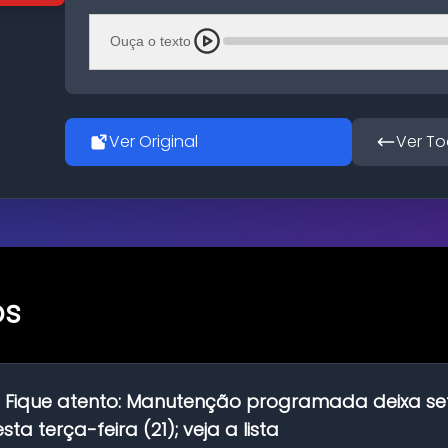
Ouça o texto
Ver Original
Ver To
os
:
Fique atento: Manutenção programada deixa se
ta terça-feira (21); veja a lista