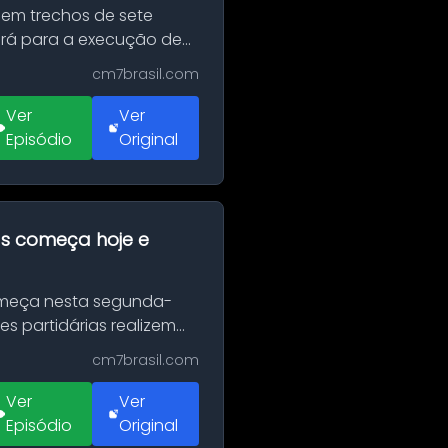
 em trechos de sete
erá para a execução de
cm7brasil.com
Ver
Ver
Episódio
Original
as começa hoje e
Começa nesta segunda-
es partidárias realizem
cm7brasil.com
Ver
Ver
Episódio
Original