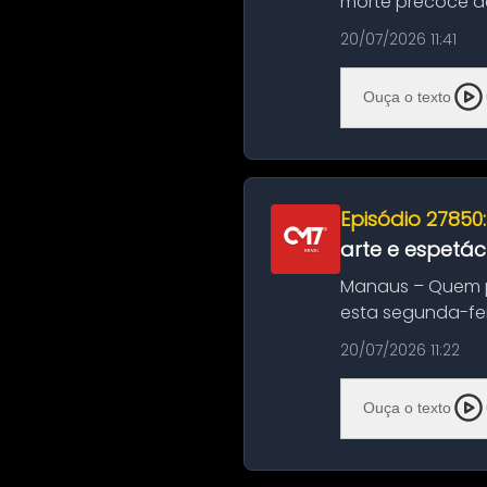
morte precoce de
típico café regio..
20/07/2026 11:41
Ouça o texto
Episódio 27850
arte e espetác
Manaus – Quem pr
esta segunda-fei
história das ...
20/07/2026 11:22
Ouça o texto