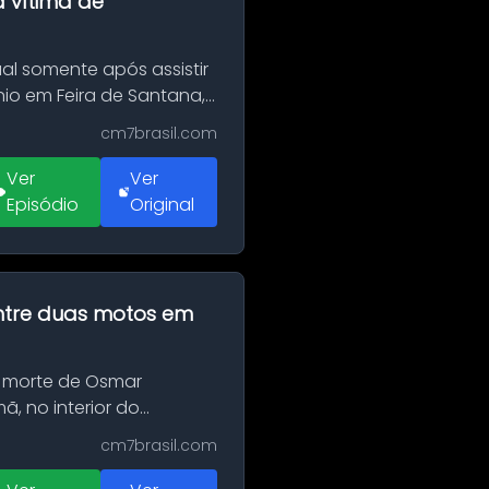
a vítima de
al somente após assistir
o em Feira de Santana,
cm7brasil.com
Ver
Ver
Episódio
Original
 entre duas motos em
 morte de Osmar
, no interior do
cm7brasil.com