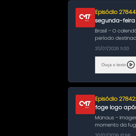
Episódio 27844
segunda-feira
Brasil – O calend
período destinad
oficializa...
20/07/2026 11:00
Ouça o texto
Episódio 27842
foge logo após
Manaus – Imagen
momento da fuga 
noite deste último
20/07/2026 10:56