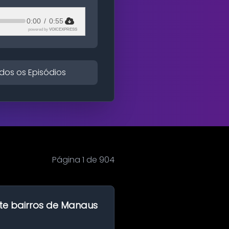
0:00
/
0:55
powered by
VOICEXPRESS
dos os Episódios
Página 1 de 904
te bairros de Manaus