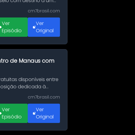
sseio com destino a um
cm7brasil.com
Ver
Ver
Episódio
Original
entro de Manaus com
tuitas disponíveis entre
xposição dedicada à
cm7brasil.com
Ver
Ver
Episódio
Original