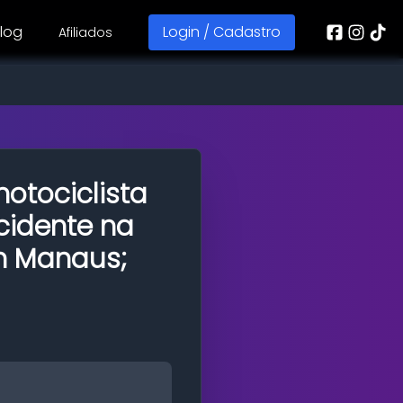
log
Login / Cadastro
Afiliados
motociclista
acidente na
m Manaus;