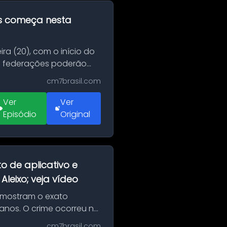
as começa nesta
ra (20), com o início do
 e federações poderão
cm7brasil.com
Ver
Ver
Episódio
Original
o de aplicativo e
leixo; veja vídeo
 mostram o exato
 anos. O crime ocorreu na
cm7brasil.com