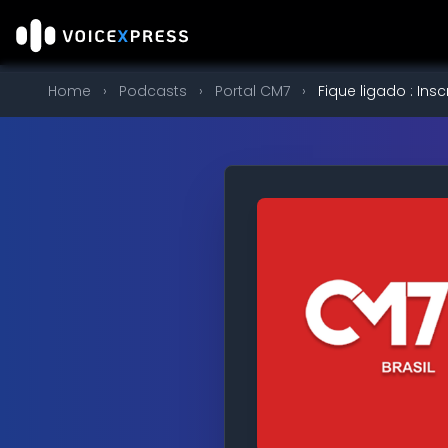
Home
›
Podcasts
›
Portal CM7
›
Fique ligado : Ins