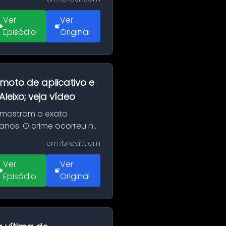
Ver
Ver
Episódio
Original
moto de aplicativo e
eixo; veja vídeo
 mostram o exato
 anos. O crime ocorreu na
cm7brasil.com
Ver
Ver
Episódio
Original