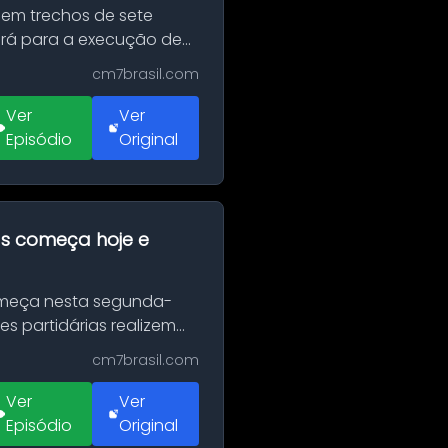
 em trechos de sete
erá para a execução de
cm7brasil.com
Ver
Ver
Episódio
Original
as começa hoje e
Começa nesta segunda-
es partidárias realizem
cm7brasil.com
Ver
Ver
Episódio
Original