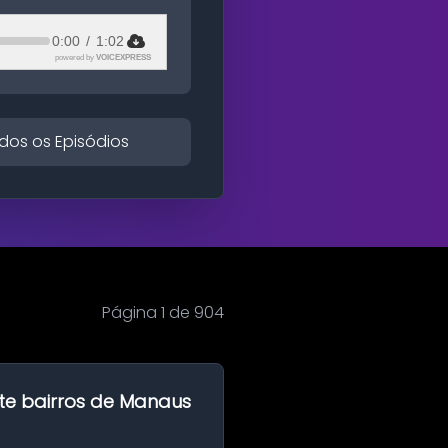
0:00
/
1:02
powered by
VOICEXPRESS
dos os Episódios
Página 1 de 904
te bairros de Manaus