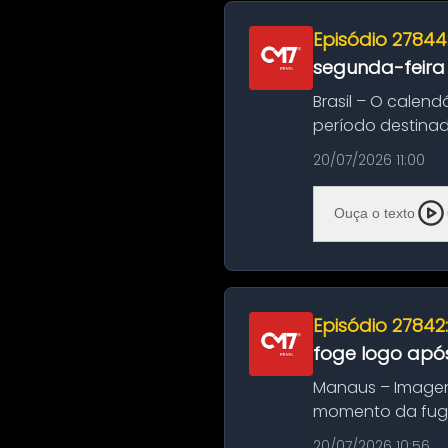
Episódio 27844
segunda-feira
Brasil – O calend
período destinad
oficializa...
20/07/2026 11:00
Ouça o texto
Episódio 27842
foge logo após
Manaus – Imagen
momento da fuga 
noite deste último
20/07/2026 10:56