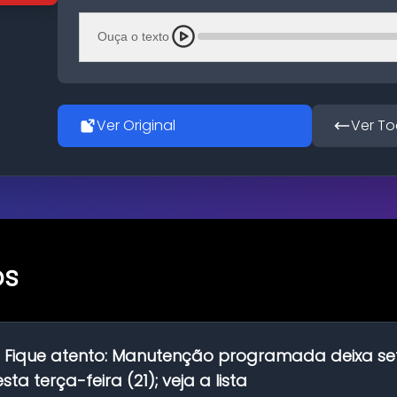
Ouça o texto
Ver Original
Ver To
os
:
Fique atento: Manutenção programada deixa se
ta terça-feira (21); veja a lista