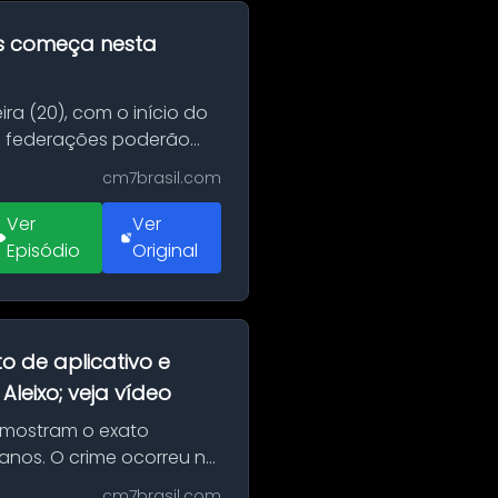
as começa nesta
ra (20), com o início do
 e federações poderão
cm7brasil.com
Ver
Ver
Episódio
Original
o de aplicativo e
leixo; veja vídeo
 mostram o exato
 anos. O crime ocorreu na
cm7brasil.com