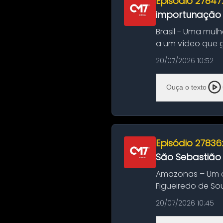
Episódio 27847
importunação s
Brasil - Uma mul
a um vídeo que 
na Bahia. O c...
20/07/2026 10:52
Ouça o texto
Episódio 27836
São Sebastião
Amazonas – Um a
Figueiredo de So
Amazonas. A colis
20/07/2026 10:45