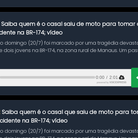
:
Saiba quem é o casal saiu de moto para tomar 
dente na BR-174; vídeo
mo domingo (20/7) foi marcado por uma tragédia devast
 dois jovens na BR-174, na zona rural de Manaus. Um pa
.
0:00
/
2:01
powered by
VOICEXPRESS
:
Saiba quem é o casal que saiu de moto para t
idente na BR-174; vídeo
mo domingo (20/7) foi marcado por uma tragédia devast