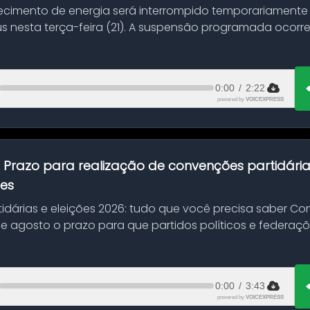
ecimento de energia será interrompido temporariamente
s nesta terça-feira (21). A suspensão programada ocorr
en...
0:00
/
2:22
powered by
VOICEXPRESS
:
Prazo para realização de convenções partidári
ões
idárias e eleições 2026: tudo que você precisa saber 
 de agosto o prazo para que partidos políticos e federaçõ
0:00
/
3:43
powered by
VOICEXPRESS