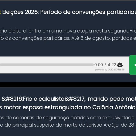
:
Eleições 2026: Período de convenções partidári
ário eleitoral entra em uma nova etapa nesta segunda-fei
o às convenções partidárias. Até 5 de agosto, partidos
0:00
/
4:22
powered by
VOICEXPRESS
:
&#8216;Frio e calculista&#8217;: marido pede mot
 matar esposa estrangulada no Colônia Antônio A
s de câmeras de segurança obtidas com exclusividade
do principal suspeito da morte de Larissa Araújo, de 28
 d...