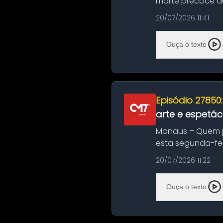
morte precoce de
típico café regio..
20/07/2026 11:41
Ouça o texto
Episódio 27850
arte e espetác
Manaus – Quem pr
esta segunda-fei
história das ...
20/07/2026 11:22
Ouça o texto