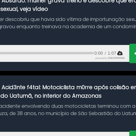
:
Absurdo: mulher grava treino e descobre que er
exual, veja vídeo
her descobriu que havia sido vítima de importunação sexu
gravou enquanto treinava na academia de um condomíni
0:00
/
1:07
powered by
VOICEXPRESS
:
Acid3nte f4tal: Motociclista m0rre após colisão
 do Uatumã, no interior do Amazonas
cidente envolvendo duas motocicletas terminou com a
uza, de 38 anos, no município de São Sebastião do Uatumã
ão ocorreu n...