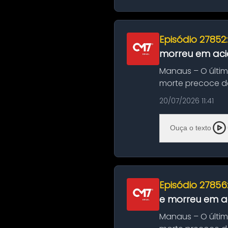
Episódio 27852
morreu em aci
Manaus – O últi
morte precoce de
típico café regio..
20/07/2026 11:41
Ouça o texto
Episódio 27856
e morreu em ac
Manaus – O últi