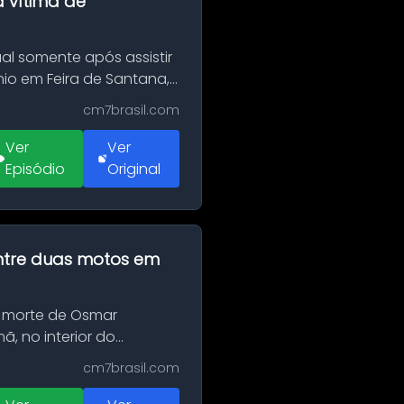
a vítima de
al somente após assistir
o em Feira de Santana,
cm7brasil.com
Ver
Ver
Episódio
Original
 entre duas motos em
 morte de Osmar
, no interior do
cm7brasil.com