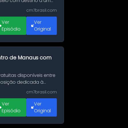
sseio com destino a um
cm7brasil.com
Ver
Ver
Episódio
Original
entro de Manaus com
tuitas disponíveis entre
xposição dedicada à
cm7brasil.com
Ver
Ver
Episódio
Original