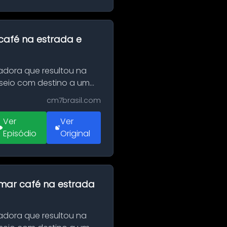
café na estrada e
adora que resultou na
sseio com destino a um
cm7brasil.com
Ver
Ver
Episódio
Original
omar café na estrada
adora que resultou na