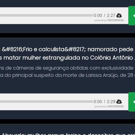
0:00
/
2:27
powered by
VOICEXPRESS
:
&#8216;Frio e calculista&#8217;: namorado pede 
 matar mulher estrangulada no Colônia Antônio Al
s de câmeras de segurança obtidas com exclusividade
do principal suspeito da morte de Larissa Araújo, de 28
 d...
0:00
/
2:29
powered by
VOICEXPRESS