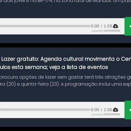
 dois jovens na BR-174, na zona rural de Manaus. Um pa
.
0:00
/
1:59
powered by
VOICEXPRESS
:
Lazer gratuito: Agenda cultural movimenta o C
ulos esta semana; veja a lista de eventos
ocura opções de lazer sem gastar terá três atrações gra
ra (20) e quinta-feira (23). A programação inclui uma e
0:00
/
1:50
powered by
VOICEXPRESS