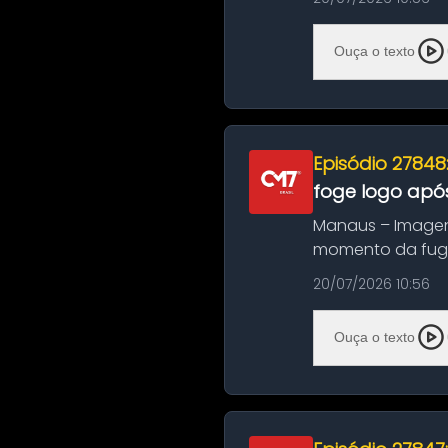
Ouça o texto
Episódio 27848
foge logo após
Manaus – Imagen
momento da fuga 
noite deste último
20/07/2026 10:56
Ouça o texto