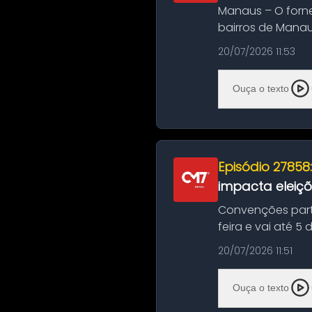
Manaus – O forn
bairros de Manau
serviços de manut
20/07/2026 11:53
Ouça o texto
Episódio 27858
impacta eleiç
Convenções part
feira e vai até 5
suas convençõ...
20/07/2026 11:51
Ouça o texto