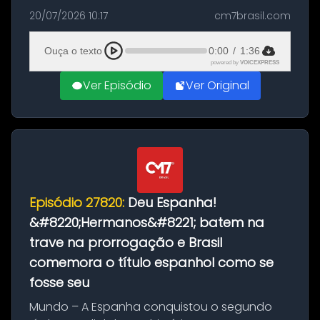
as comemorações pelo título da Copa do
20/07/2026 10:17
cm7brasil.com
Mundo conquistado pela Espanha, em
Ciudad Rodrigo, na província de Salamanca,
Ouça o texto
0:00
/
1:36
no...
powered by
VOICEXPRESS
Ver Episódio
Ver Original
Episódio 27820:
Deu Espanha!
&#8220;Hermanos&#8221; batem na
trave na prorrogação e Brasil
comemora o título espanhol como se
fosse seu
Mundo – A Espanha conquistou o segundo