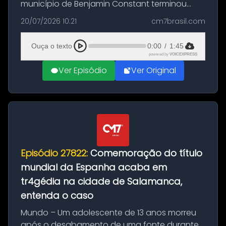
município de Benjamin Constant terminou
com a apreensão de aproximadamente 115
20/07/2026 10:21
cm7brasil.com
quilos de entorpecentes em uma
embarcação atracada no porto da cidade. O
Ouça o texto
0:00
/
1:45
materia...
powered by
VOICEXPRESS
Ver Episódio
Ver Original
Episódio 27822:
Comemoração do título
mundial da Espanha acaba em
tr4gédia na cidade de Salamanca,
entenda o caso
Mundo – Um adolescente de 13 anos morreu
após o desabamento de uma fonte durante