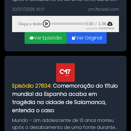
as comemorações pelo título da Copa do
20/07/2026 10:17
cm7brasil.com
Mundo conquistado pela Espanha, em
Ciudad Rodrigo, na província de Salamanca,
Ouça o texto
0:00
/
1:36
no...
powered by
VOICEXPRESS
Ver Episódio
Ver Original
Episódio 27834:
Comemoração do título
mundial da Espanha acaba em
tragédia na cidade de Salamanca,
entenda o caso
Mundo – Um adolescente de 13 anos morreu
após o desabamento de uma fonte durante