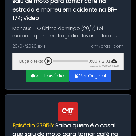
saiu de moto para tomar café na
estrada e morreu em acidente na BR-
174; vídeo
Manaus – O último domingo (20/7) foi
marcado por uma tragédia devastadora que
resultou na morte precoce de dois jovens na
20/07/2026 11:41
cm7brasil.com
BR-174, na zona rural de Manaus. Um passeio
com destino a um típico café regio...
Ouça o texto
0:00
/
2:01
powered by
VOICEXPRESS
Ver Episódio
Ver Original
Episódio 27856:
Saiba quem é o casal
que saiu de moto para tomar café na