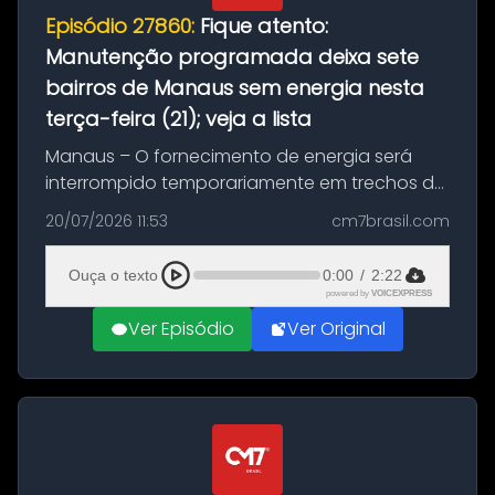
Episódio 27860:
Fique atento:
Manutenção programada deixa sete
bairros de Manaus sem energia nesta
terça-feira (21); veja a lista
Manaus – O fornecimento de energia será
interrompido temporariamente em trechos de
sete bairros de Manaus nesta terça-feira (21).
20/07/2026 11:53
cm7brasil.com
A suspensão programada ocorrerá para a
execução de serviços de manuten...
Ouça o texto
0:00
/
2:22
powered by
VOICEXPRESS
Ver Episódio
Ver Original