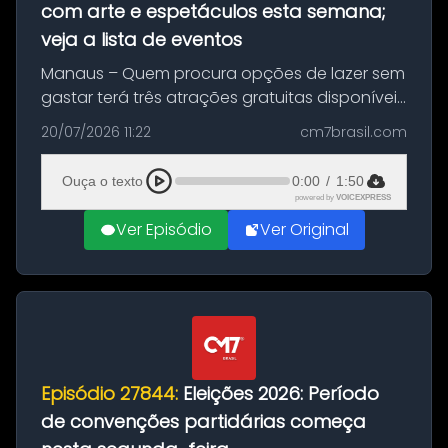
com arte e espetáculos esta semana;
veja a lista de eventos
Manaus – Quem procura opções de lazer sem
gastar terá três atrações gratuitas disponíveis
entre esta segunda-feira (20) e quinta-feira
20/07/2026 11:22
cm7brasil.com
(23). A programação inclui uma exposição
dedicada à história das ...
Ouça o texto
0:00
/
1:50
powered by
VOICEXPRESS
Ver Episódio
Ver Original
Episódio 27844:
Eleições 2026: Período
de convenções partidárias começa