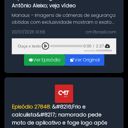
Antônio Aleixo; veja vídeo
Manaus – Imagens de câmeras de segurança
obtidas com exclusividade mostram o exato
momento da fuga do principal suspeito da
20/07/2026 10:56
cm7brasil.com
morte de Larissa Araújo, de 28 anos. O crime
ocorreu na noite deste último d...
Ouça o texto
0:00
/
2:27
powered by
VOICEXPRESS
Ver Episódio
Ver Original
Episódio 27848:
&#8216;Frio e
calculista&#8217;: namorado pede
moto de aplicativo e foge logo após