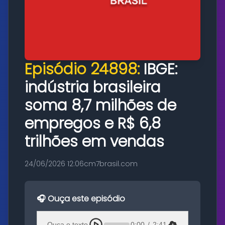
Episódio 24898:
IBGE:
indústria brasileira
soma 8,7 milhões de
empregos e R$ 6,8
trilhões em vendas
24/06/2026 12:06
cm7brasil.com
🎧 Ouça este episódio
Ouça o texto
0:00
/
2:41