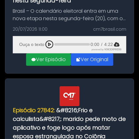
nesta segunda-feira
Brasil – O calendário eleitoral entra em uma
nova etapa nesta segunda-feira (20), com o
início do período destinado às convenções
20/07/2026 11:00
cm7brasil.com
partidárias. Até 5 de agosto, partidos e
federações poderão oficializa...
Ouça o texto
0:00
/
4:22
powered by
VOICEXPRESS
Ver Episódio
Ver Original
Episódio 27842:
&#8216;Frio e
calculista&#8217;: marido pede moto de
aplicativo e foge logo após matar
esposa estrangulada no Colônia