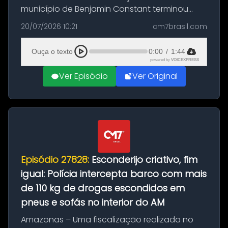
município de Benjamin Constant terminou
com a apreensão de aproximadamente 115
20/07/2026 10:21
cm7brasil.com
quilos de entorpecentes em uma
embarcação atracada no porto da cidade. O
Ouça o texto
0:00
/
1:44
materia...
powered by
VOICEXPRESS
Ver Episódio
Ver Original
Episódio 27828:
Esconderijo criativo, fim
igual: Polícia intercepta barco com mais
de 110 kg de drogas escondidos em
pneus e sofás no interior do AM
Amazonas – Uma fiscalização realizada no