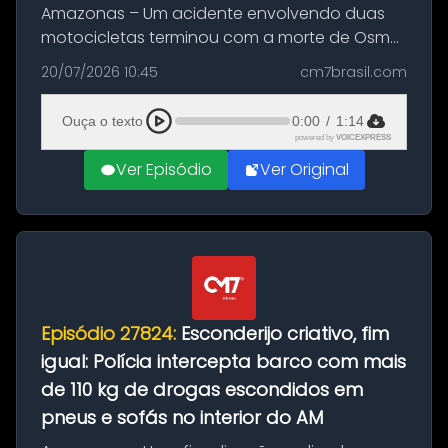
Amazonas – Um acidente envolvendo duas
motocicletas terminou com a morte de Osmar
Figueiredo de Souza, de 38 anos, no município
20/07/2026 10:45
cm7brasil.com
de São Sebastião do Uatumã, no interior do
Amazonas. A colisão ocorreu n...
Ouça o texto
0:00
/
1:14
powered by
VOICEXPRESS
Ver Episódio
Ver Original
Episódio 27824:
Esconderijo criativo, fim
igual: Polícia intercepta barco com mais
de 110 kg de drogas escondidos em
pneus e sofás no interior do AM