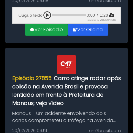
20/07/2026 09:58
cm7brasil.com
desta segunda-feira (20). O pedido pode ser
feito até 20 de ag...
Ouça o texto
0:00
/
1:28
powered by
VOICEXPRESS
Ver Episódio
Ver Original
Episódio 27855:
Carro atinge radar após
colisão na Avenida Brasil e provoca
lentidão em frente à Prefeitura de
Manaus; veja vídeo
Manaus – Um acidente envolvendo dois
carros comprometeu o tráfego na Avenida
Brasil durante a manhã desta segunda-feira
20/07/2026 09:51
cm7brasil.com