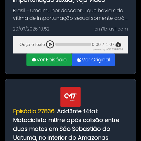
Brasil - Uma mulher descobriu que havia sido
vítima de importunação sexual somente após
assistir a um vídeo que gravou enquanto
20/07/2026 10:52
cm7brasil.com
treinava na academia de um condomínio em
Feira de Santana, na Bahia. O c...
Ouça o texto
0:00
/
1:07
powered by
VOICEXPRESS
Ver Episódio
Ver Original
Episódio 27836:
Acid3nte f4tal:
Motociclista m0rre após colisão entre
duas motos em São Sebastião do
Uatumã, no interior do Amazonas