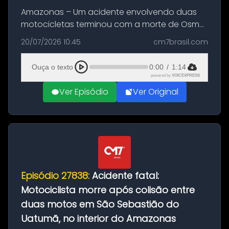
Amazonas – Um acidente envolvendo duas
motocicletas terminou com a morte de Osmar
Figueiredo de Souza, de 38 anos, no município
20/07/2026 10:45
cm7brasil.com
de São Sebastião do Uatumã, no interior do
Amazonas. A colisão ocorreu n...
Ouça o texto
0:00
/
1:14
powered by
VOICEXPRESS
Ver Episódio
Ver Original
Episódio 27838:
Acidente fatal:
Motociclista morre após colisão entre
duas motos em São Sebastião do
Uatumã, no interior do Amazonas