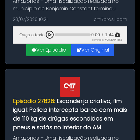
Amazonas – Uma fiscalização realizada no
município de Benjamin Constant terminou
com a apreensão de aproximadamente 115
20/07/2026 10:21
cm7brasil.com
quilos de entorpecentes em uma
embarcação atracada no porto da cidade. O
Ouça o texto
0:00
/
1:44
materia...
powered by
VOICEXPRESS
Ver Episódio
Ver Original
Episódio 27826:
Esconderijo criativo, fim
igual: Polícia intercepta barco com mais
de 110 kg de dr0gas escondidos em
pneus e sofás no interior do AM
Amazonas – Uma fiscalização realizada no