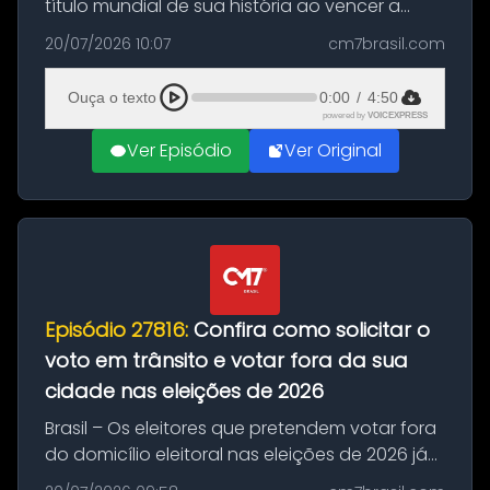
título mundial de sua história ao vencer a
Argentina por 1 a 0, neste domingo (19), na
20/07/2026 10:07
cm7brasil.com
decisão da Copa do Mundo de 2026. Depois
de um duelo sem gols durante o te...
Ouça o texto
0:00
/
4:50
powered by
VOICEXPRESS
Ver Episódio
Ver Original
Episódio 27816:
Confira como solicitar o
voto em trânsito e votar fora da sua
cidade nas eleições de 2026
Brasil – Os eleitores que pretendem votar fora
do domicílio eleitoral nas eleições de 2026 já
podem solicitar o voto em trânsito a partir