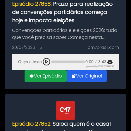
Episódio 27858:
Prazo para realização
de convenções partidárias começa
hoje e impacta eleições
Convenções partidárias e eleições 2026: tudo
que você precisa saber Começa nesta
segunda-feira e vai até 5 de agosto o prazo
20/07/2026 11:51
cm7brasil.com
para que partidos políticos e federações
partidárias realizem suas convençõ...
Ouça o texto
0:00
/
3:43
powered by
VOICEXPRESS
Ver Episódio
Ver Original
Episódio 27852:
Saiba quem é o casal