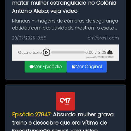
matar mulher estrangulada no Colônia
Antônio Aleixo; veja vídeo
Manaus – Imagens de câmeras de segurança
obtidas com exclusividade mostram o exato
momento da fuga do principal suspeito da
20/07/2026 10:56
cm7brasil.com
morte de Larissa Araújo, de 28 anos. O crime
ocorreu na noite deste último d...
Ouça o texto
0:00
/
2:29
powered by
VOICEXPRESS
Ver Episódio
Ver Original
Episódio 27847:
Absurdo: mulher grava
treino e descobre que era vítima de
importunação sexual, veja vídeo