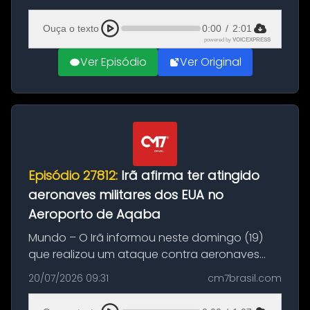
(20), em frente ao complexo da Prefeitura de
Manaus, na Zona Oeste. A batida ter...
Ouça o texto
0:00
/
2:01
powered by
VOICEXPRESS
Ver Episódio
Ver Original
Episódio 27812:
Irã afirma ter atingido
aeronaves militares dos EUA no
Aeroporto de Aqaba
Mundo – O Irã informou neste domingo (19)
que realizou um ataque contra aeronaves
militares dos Estados Unidos estacionadas no
20/07/2026 09:31
cm7brasil.com
Aeroporto de Aqaba, na Jordânia, durante a
21ª fase da Operação Nasr 2. A...