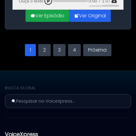
Ouça o texto
0:00
/
1:07
powered by
VOICEXPRESS
Ver Episódio
Ver Original
1
2
3
4
Próxima
BUSCA GLOBAL
Pesquisar no VoiceXpress...
VoiceXpress