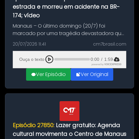
estrada e morreu em acidente na BR-
174; vídeo
Manaus – O último domingo (20/7) foi
marcado por uma tragédia devastadora que
resultou na morte precoce de dois jovens na
20/07/2026 11:41
cm7brasil.com
BR-174, na zona rural de Manaus. Um passeio
com destino a um típico café regio...
Ouça o texto
0:00
/
1:59
powered by
VOICEXPRESS
Ver Episódio
Ver Original
Episódio 27850:
Lazer gratuito: Agenda
cultural movimenta o Centro de Manaus