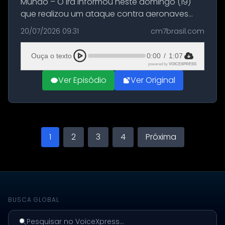
Mundo – O Irã informou neste domingo (19)
que realizou um ataque contra aeronaves
militares dos Estados Unidos estacionadas no
20/07/2026 09:31
cm7brasil.com
Aeroporto de Aqaba, na Jordânia, durante a
21ª fase da Operação Nasr 2. A...
Ouça o texto
0:00
/
1:07
powered by
VOICEXPRESS
Ver Episódio
Ver Original
1
2
3
4
Próxima
BUSCA GLOBAL
Pesquisar no VoiceXpress...