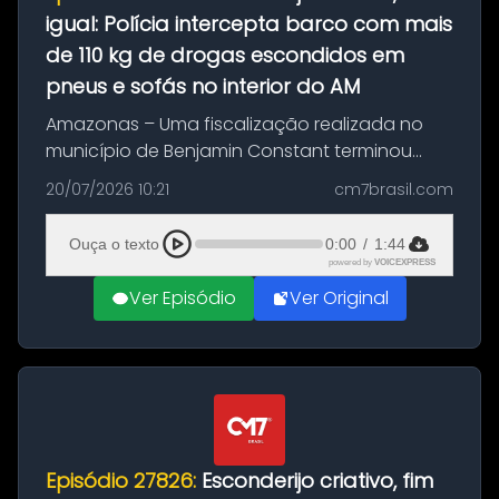
igual: Polícia intercepta barco com mais
de 110 kg de drogas escondidos em
pneus e sofás no interior do AM
Amazonas – Uma fiscalização realizada no
município de Benjamin Constant terminou
com a apreensão de aproximadamente 115
20/07/2026 10:21
cm7brasil.com
quilos de entorpecentes em uma
embarcação atracada no porto da cidade. O
Ouça o texto
0:00
/
1:44
materia...
powered by
VOICEXPRESS
Ver Episódio
Ver Original
Episódio 27826:
Esconderijo criativo, fim