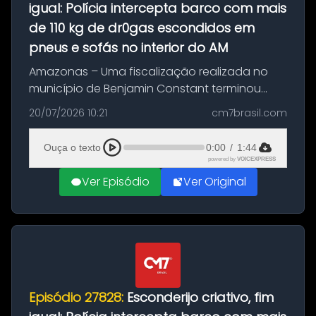
igual: Polícia intercepta barco com mais
de 110 kg de dr0gas escondidos em
pneus e sofás no interior do AM
Amazonas – Uma fiscalização realizada no
município de Benjamin Constant terminou
com a apreensão de aproximadamente 115
20/07/2026 10:21
cm7brasil.com
quilos de entorpecentes em uma
embarcação atracada no porto da cidade. O
Ouça o texto
0:00
/
1:44
materia...
powered by
VOICEXPRESS
Ver Episódio
Ver Original
Episódio 27828:
Esconderijo criativo, fim