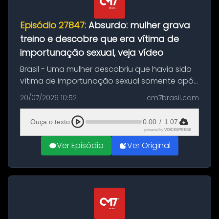
Episódio 27847:
Absurdo: mulher grava
treino e descobre que era vítima de
importunação sexual, veja vídeo
Brasil - Uma mulher descobriu que havia sido
vítima de importunação sexual somente após
assistir a um vídeo que gravou enquanto
20/07/2026 10:52
cm7brasil.com
treinava na academia de um condomínio em
Feira de Santana, na Bahia. O c...
Ouça o texto
0:00
/
1:07
powered by
VOICEXPRESS
Ver Episódio
Ver Original