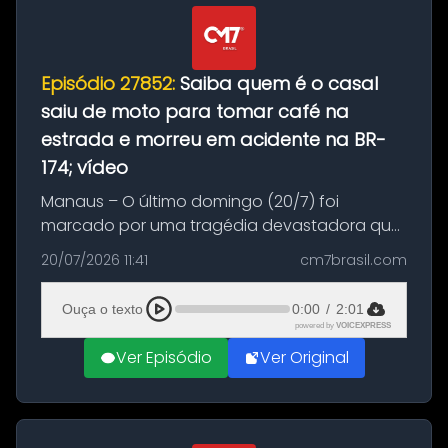
Episódio 27852:
Saiba quem é o casal
saiu de moto para tomar café na
estrada e morreu em acidente na BR-
174; vídeo
Manaus – O último domingo (20/7) foi
marcado por uma tragédia devastadora que
resultou na morte precoce de dois jovens na
20/07/2026 11:41
cm7brasil.com
BR-174, na zona rural de Manaus. Um passeio
com destino a um típico café regio...
Ouça o texto
0:00
/
2:01
powered by
VOICEXPRESS
Ver Episódio
Ver Original