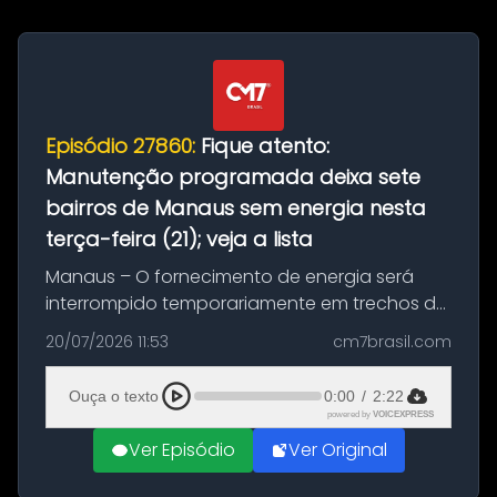
Episódio 27860:
Fique atento:
Manutenção programada deixa sete
bairros de Manaus sem energia nesta
terça-feira (21); veja a lista
Manaus – O fornecimento de energia será
interrompido temporariamente em trechos de
sete bairros de Manaus nesta terça-feira (21).
20/07/2026 11:53
cm7brasil.com
A suspensão programada ocorrerá para a
execução de serviços de manuten...
Ouça o texto
0:00
/
2:22
powered by
VOICEXPRESS
Ver Episódio
Ver Original