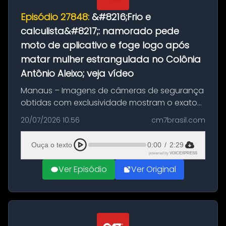
Episódio 27848:
&#8216;Frio e
calculista&#8217;: namorado pede
moto de aplicativo e foge logo após
matar mulher estrangulada no Colônia
Antônio Aleixo; veja vídeo
Manaus – Imagens de câmeras de segurança
obtidas com exclusividade mostram o exato
momento da fuga do principal suspeito da
20/07/2026 10:56
cm7brasil.com
morte de Larissa Araújo, de 28 anos. O crime
ocorreu na noite deste último d...
Ouça o texto
0:00
/
2:29
powered by
VOICEXPRESS
Ver Episódio
Ver Original