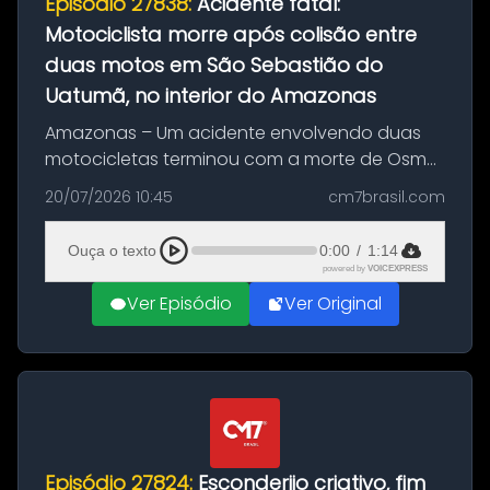
Episódio 27838:
Acidente fatal:
Motociclista morre após colisão entre
duas motos em São Sebastião do
Uatumã, no interior do Amazonas
Amazonas – Um acidente envolvendo duas
motocicletas terminou com a morte de Osmar
Figueiredo de Souza, de 38 anos, no município
20/07/2026 10:45
cm7brasil.com
de São Sebastião do Uatumã, no interior do
Amazonas. A colisão ocorreu n...
Ouça o texto
0:00
/
1:14
powered by
VOICEXPRESS
Ver Episódio
Ver Original
Episódio 27824:
Esconderijo criativo, fim