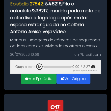
Episódio 27842:
&#8216;Frio e
calculista&#8217;: marido pede moto de
aplicativo e foge logo após matar
esposa estrangulada no Colônia
Antônio Aleixo; veja vídeo
Manaus – Imagens de câmeras de segurança
obtidas com exclusividade mostram o exato
momento da fuga do principal suspeito da
20/07/2026 10:56
cm7brasil.com
morte de Larissa Araújo, de 28 anos. O crime
ocorreu na noite deste último d...
Ouça o texto
0:00
/
2:27
powered by
VOICEXPRESS
Ver Episódio
Ver Original