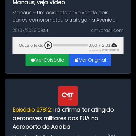
Manaus; veja vídeo
Manaus – Um acidente envolvendo dois
carros comprometeu o tráfego na Avenida
Brasil durante a manhã desta segunda-feira
20/07/2026 09:51
cm7brasil.com
(20), em frente ao complexo da Prefeitura de
Manaus, na Zona Oeste. A batida ter...
Ouça o texto
0:00
/
2:01
powered by
VOICEXPRESS
Ver Episódio
Ver Original
Episódio 27812:
Irã afirma ter atingido
aeronaves militares dos EUA no
Aeroporto de Aqaba