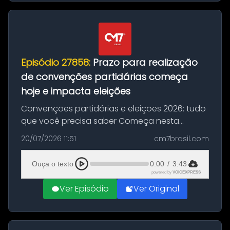
Episódio 27858:
Prazo para realização
de convenções partidárias começa
hoje e impacta eleições
Convenções partidárias e eleições 2026: tudo
que você precisa saber Começa nesta
segunda-feira e vai até 5 de agosto o prazo
20/07/2026 11:51
cm7brasil.com
para que partidos políticos e federações
partidárias realizem suas convençõ...
Ouça o texto
0:00
/
3:43
powered by
VOICEXPRESS
Ver Episódio
Ver Original