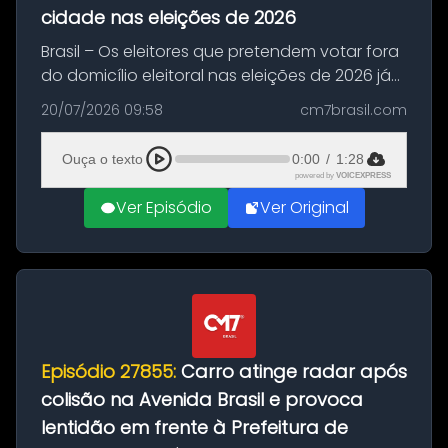
cidade nas eleições de 2026
Brasil – Os eleitores que pretendem votar fora
do domicílio eleitoral nas eleições de 2026 já
podem solicitar o voto em trânsito a partir
20/07/2026 09:58
cm7brasil.com
desta segunda-feira (20). O pedido pode ser
feito até 20 de ag...
Ouça o texto
0:00
/
1:28
powered by
VOICEXPRESS
Ver Episódio
Ver Original
Episódio 27855:
Carro atinge radar após
colisão na Avenida Brasil e provoca
lentidão em frente à Prefeitura de