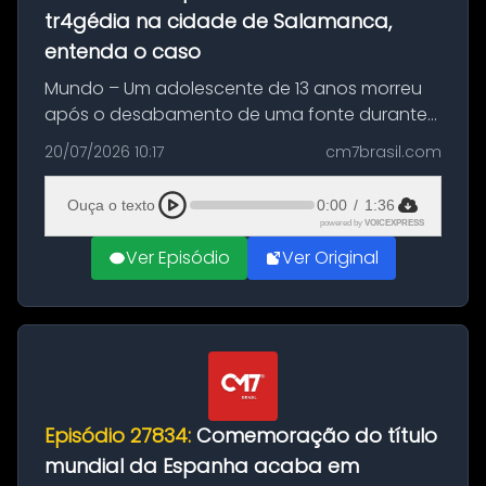
tr4gédia na cidade de Salamanca,
entenda o caso
Mundo – Um adolescente de 13 anos morreu
após o desabamento de uma fonte durante
as comemorações pelo título da Copa do
20/07/2026 10:17
cm7brasil.com
Mundo conquistado pela Espanha, em
Ciudad Rodrigo, na província de Salamanca,
Ouça o texto
0:00
/
1:36
no...
powered by
VOICEXPRESS
Ver Episódio
Ver Original
Episódio 27834:
Comemoração do título
mundial da Espanha acaba em