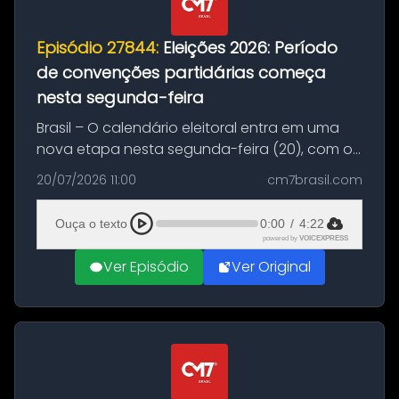
Episódio 27844:
Eleições 2026: Período
de convenções partidárias começa
nesta segunda-feira
Brasil – O calendário eleitoral entra em uma
nova etapa nesta segunda-feira (20), com o
início do período destinado às convenções
20/07/2026 11:00
cm7brasil.com
partidárias. Até 5 de agosto, partidos e
federações poderão oficializa...
Ouça o texto
0:00
/
4:22
powered by
VOICEXPRESS
Ver Episódio
Ver Original