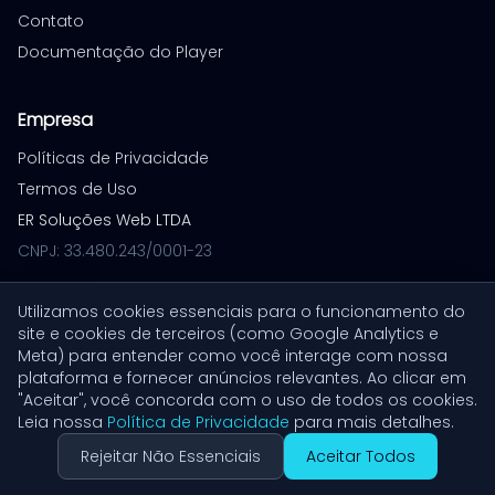
Contato
Documentação do Player
Empresa
Políticas de Privacidade
Termos de Uso
ER Soluções Web LTDA
CNPJ: 33.480.243/0001-23
Utilizamos cookies essenciais para o funcionamento do
site e cookies de terceiros (como Google Analytics e
© 2026 VoiceXpress. Todos os direitos reservados.
Meta) para entender como você interage com nossa
Build: 1779730054
plataforma e fornecer anúncios relevantes. Ao clicar em
"Aceitar", você concorda com o uso de todos os cookies.
Leia nossa
Política de Privacidade
para mais detalhes.
Rejeitar Não Essenciais
Aceitar Todos