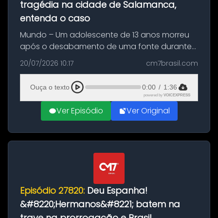
tragédia na cidade de Salamanca,
entenda o caso
Mundo – Um adolescente de 13 anos morreu
após o desabamento de uma fonte durante
as comemorações pelo título da Copa do
20/07/2026 10:17
cm7brasil.com
Mundo conquistado pela Espanha, em
Ciudad Rodrigo, na província de Salamanca,
Ouça o texto
0:00
/
1:36
no...
powered by
VOICEXPRESS
Ver Episódio
Ver Original
Episódio 27820:
Deu Espanha!
&#8220;Hermanos&#8221; batem na
trave na prorrogação e Brasil