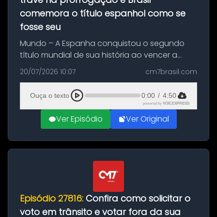
comemora o título espanhol como se
fosse seu
Mundo – A Espanha conquistou o segundo
título mundial de sua história ao vencer a
Argentina por 1 a 0, neste domingo (19), na
20/07/2026 10:07
cm7brasil.com
decisão da Copa do Mundo de 2026. Depois
de um duelo sem gols durante o te...
Ouça o texto
0:00
/
4:50
powered by
VOICEXPRESS
Ver Episódio
Ver Original
Episódio 27816:
Confira como solicitar o
voto em trânsito e votar fora da sua