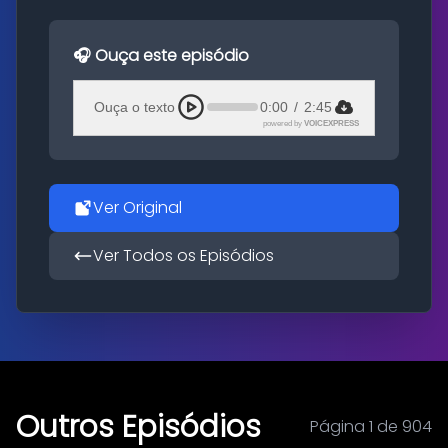
🎧 Ouça este episódio
Ouça o texto
0:00
/
2:45
powered by
VOICEXPRESS
Ver Original
Ver Todos os Episódios
Outros Episódios
Página 1 de 904