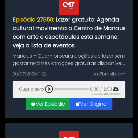
Episódio 27850:
Lazer gratuito: Agenda
cultural movimenta o Centro de Manaus
com arte e espetáculos esta semana;
veja a lista de eventos
Manaus – Quem procura opções de lazer sem
gastar terá três atrações gratuitas disponíveis
entre esta segunda-feira (20) e quinta-feira
20/07/2026 11:22
cm7brasil.com
(23). A programação inclui uma exposição
dedicada à história das ...
Ouça o texto
0:00
/
1:50
powered by
VOICEXPRESS
Ver Episódio
Ver Original