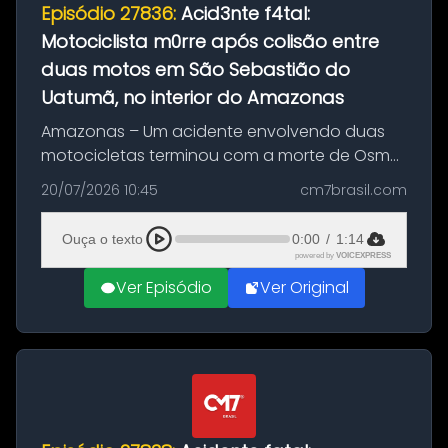
Episódio 27836:
Acid3nte f4tal:
Motociclista m0rre após colisão entre
duas motos em São Sebastião do
Uatumã, no interior do Amazonas
Amazonas – Um acidente envolvendo duas
motocicletas terminou com a morte de Osmar
Figueiredo de Souza, de 38 anos, no município
20/07/2026 10:45
cm7brasil.com
de São Sebastião do Uatumã, no interior do
Amazonas. A colisão ocorreu n...
Ouça o texto
0:00
/
1:14
powered by
VOICEXPRESS
Ver Episódio
Ver Original