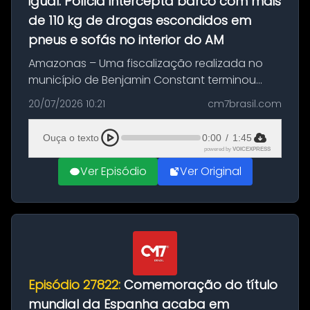
igual: Polícia intercepta barco com mais
de 110 kg de drogas escondidos em
pneus e sofás no interior do AM
Amazonas – Uma fiscalização realizada no
município de Benjamin Constant terminou
com a apreensão de aproximadamente 115
20/07/2026 10:21
cm7brasil.com
quilos de entorpecentes em uma
embarcação atracada no porto da cidade. O
Ouça o texto
0:00
/
1:45
materia...
powered by
VOICEXPRESS
Ver Episódio
Ver Original
Episódio 27822:
Comemoração do título
mundial da Espanha acaba em