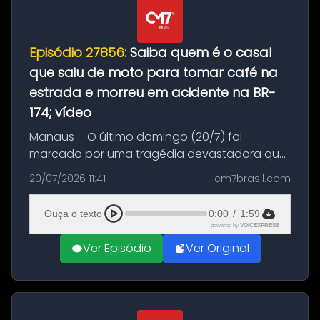
Episódio 27856:
Saiba quem é o casal
que saiu de moto para tomar café na
estrada e morreu em acidente na BR-
174; vídeo
Manaus – O último domingo (20/7) foi
marcado por uma tragédia devastadora que
resultou na morte precoce de dois jovens na
20/07/2026 11:41
cm7brasil.com
BR-174, na zona rural de Manaus. Um passeio
com destino a um típico café regio...
Ouça o texto
0:00
/
1:59
powered by
VOICEXPRESS
Ver Episódio
Ver Original