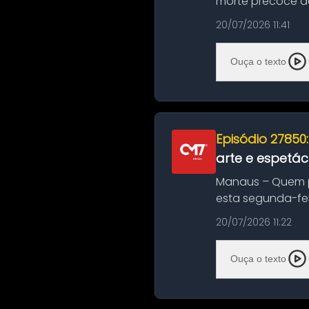
morte precoce de
típico café regio..
20/07/2026 11:41
Ouça o texto
Episódio 27850
arte e espetác
Manaus – Quem pr
esta segunda-fei
história das ...
20/07/2026 11:22
Ouça o texto