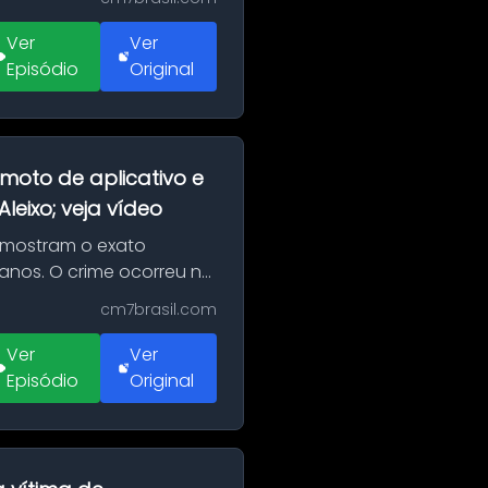
Ver
Ver
Episódio
Original
moto de aplicativo e
eixo; veja vídeo
 mostram o exato
 anos. O crime ocorreu na
cm7brasil.com
Ver
Ver
Episódio
Original