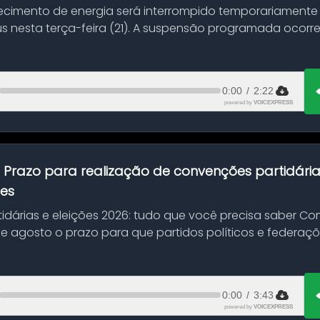
ecimento de energia será interrompido temporariamente
s nesta terça-feira (21). A suspensão programada ocorr
en...
0:00
/
2:22
powered by
VOICEXPRESS
:
Prazo para realização de convenções partidári
ões
idárias e eleições 2026: tudo que você precisa saber 
 de agosto o prazo para que partidos políticos e federaçõ
0:00
/
3:43
powered by
VOICEXPRESS