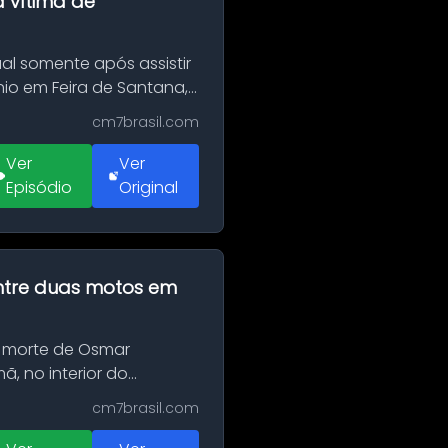
a vítima de
al somente após assistir
o em Feira de Santana,
cm7brasil.com
Ver
Ver
Episódio
Original
 entre duas motos em
 morte de Osmar
, no interior do
cm7brasil.com