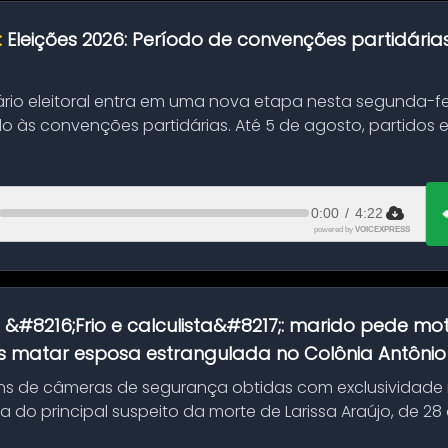
:
Eleições 2026: Período de convenções partidári
ário eleitoral entra em uma nova etapa nesta segunda-fei
o às convenções partidárias. Até 5 de agosto, partidos
0:00
/
4:22
powered by
VOICEXPRESS
:
&#8216;Frio e calculista&#8217;: marido pede mot
 matar esposa estrangulada no Colônia Antônio A
s de câmeras de segurança obtidas com exclusividade
do principal suspeito da morte de Larissa Araújo, de 28
 d...