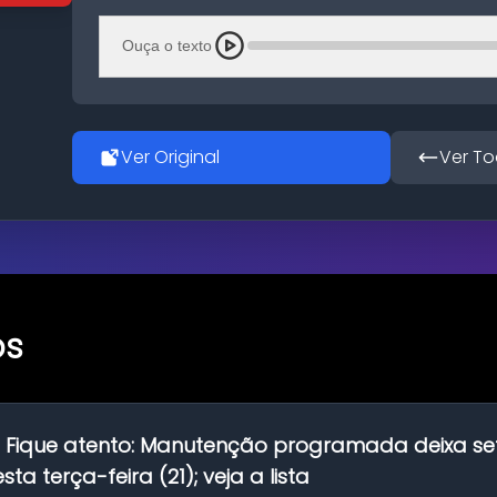
Ouça o texto
Ver Original
Ver To
os
:
Fique atento: Manutenção programada deixa se
ta terça-feira (21); veja a lista