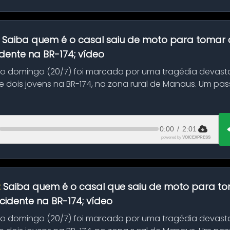
:
Saiba quem é o casal saiu de moto para tomar 
dente na BR-174; vídeo
mo domingo (20/7) foi marcado por uma tragédia devast
 dois jovens na BR-174, na zona rural de Manaus. Um pa
.
0:00
/
2:01
powered by
VOICEXPRESS
:
Saiba quem é o casal que saiu de moto para t
idente na BR-174; vídeo
mo domingo (20/7) foi marcado por uma tragédia devast