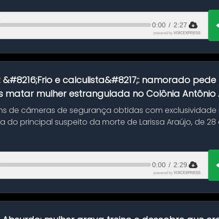
0:00
/
2:27
powered by
VOICEXPRESS
:
&#8216;Frio e calculista&#8217;: namorado pede 
 matar mulher estrangulada no Colônia Antônio Al
s de câmeras de segurança obtidas com exclusividade
do principal suspeito da morte de Larissa Araújo, de 28
 d...
0:00
/
2:29
powered by
VOICEXPRESS