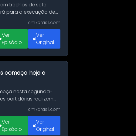
 em trechos de sete
erá para a execução de
cm7brasil.com
Ver
Ver
Episódio
Original
as começa hoje e
Começa nesta segunda-
es partidárias realizem
cm7brasil.com
Ver
Ver
Episódio
Original