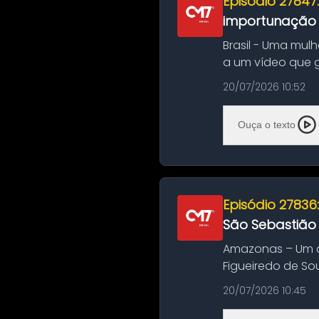
Episódio 27847
importunação s
Brasil - Uma mul
a um vídeo que 
na Bahia. O c...
20/07/2026 10:52
Ouça o texto
Episódio 27836
São Sebastião
Amazonas – Um a
Figueiredo de So
Amazonas. A colis
20/07/2026 10:45