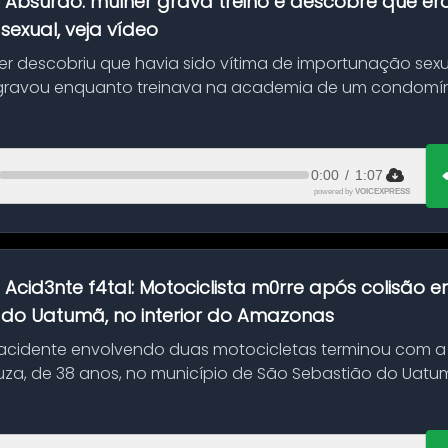
:
Absurdo: mulher grava treino e descobre que er
exual, veja vídeo
her descobriu que havia sido vítima de importunação sexu
gravou enquanto treinava na academia de um condomíni
0:00
/
1:07
powered by
VOICEXPRESS
:
Acid3nte f4tal: Motociclista m0rre após colisão
 do Uatumã, no interior do Amazonas
cidente envolvendo duas motocicletas terminou com a
uza, de 38 anos, no município de São Sebastião do Uatumã
ão ocorreu n...