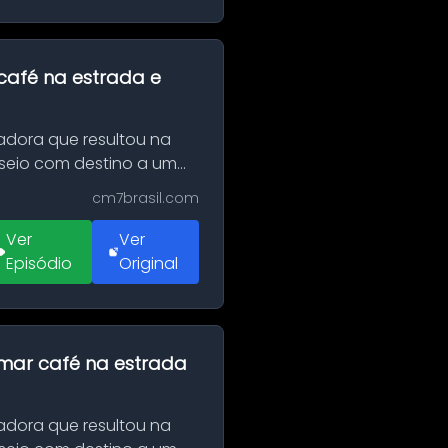
café na estrada e
adora que resultou na
sseio com destino a um
cm7brasil.com
Ver
Ver
Episódio
Original
omar café na estrada
adora que resultou na