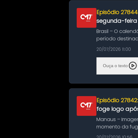
Episódio 27844
segunda-feira
Brasil – O calend
período destinad
oficializa...
20/07/2026 11:00
Ouça o texto
Episódio 27842
foge logo após
Manaus – Imagen
momento da fuga 
noite deste último
20/07/2026 10:56