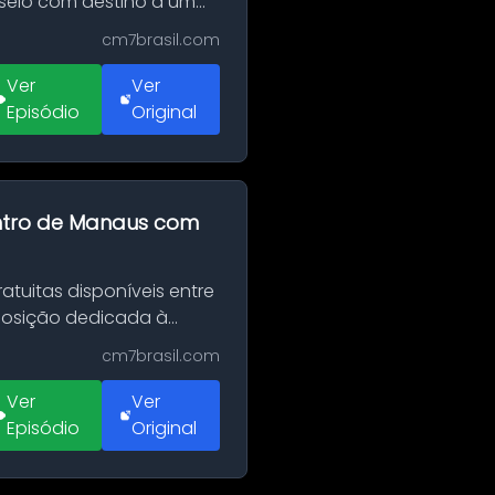
sseio com destino a um
cm7brasil.com
Ver
Ver
Episódio
Original
entro de Manaus com
tuitas disponíveis entre
xposição dedicada à
cm7brasil.com
Ver
Ver
Episódio
Original