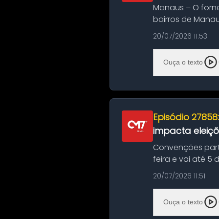
Manaus – O forn
bairros de Manau
serviços de manut
20/07/2026 11:53
Ouça o texto
Episódio 27858
impacta eleiç
Convenções part
feira e vai até 5
suas convençõ...
20/07/2026 11:51
Ouça o texto