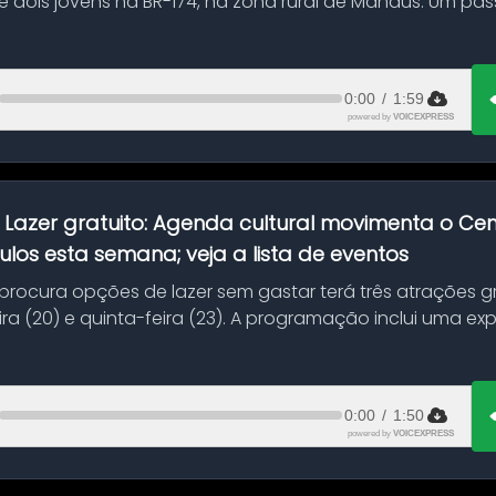
 dois jovens na BR-174, na zona rural de Manaus. Um pa
.
0:00
/
1:59
powered by
VOICEXPRESS
:
Lazer gratuito: Agenda cultural movimenta o C
ulos esta semana; veja a lista de eventos
ocura opções de lazer sem gastar terá três atrações gra
ra (20) e quinta-feira (23). A programação inclui uma e
0:00
/
1:50
powered by
VOICEXPRESS