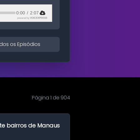
0:00
/
2:07
powered by
VOICEXPRESS
dos os Episódios
Página 1 de 904
te bairros de Manaus