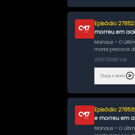
Episódio 27852
morreu em aci
Manaus – O últi
morte precoce de
típico café regio..
20/07/2026 11:41
Ouça o texto
Episódio 27856
e morreu em ac
Manaus – O últi