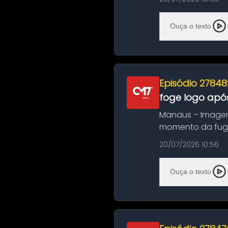
Ouça o texto
Episódio 27848
foge logo após
Manaus – Imagen
momento da fuga 
noite deste último
20/07/2026 10:56
Ouça o texto