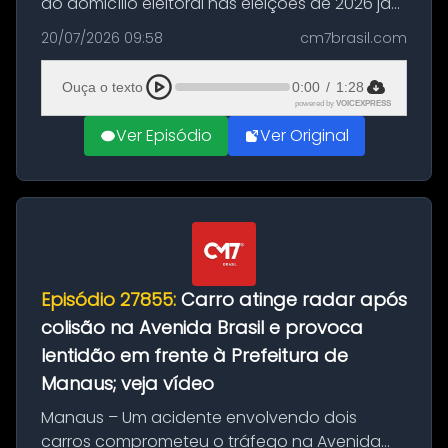
do domicílio eleitoral nas eleições de 2026 já
podem solicitar o voto em trânsito a partir
20/07/2026 09:58
cm7brasil.com
desta segunda-feira (20). O pedido pode ser
feito até 20 de ag...
Ouça o texto
0:00
/
1:28
powered by
VOICEXPRESS
Ver Episódio
Ver Original
Episódio 27855:
Carro atinge radar após
colisão na Avenida Brasil e provoca
lentidão em frente à Prefeitura de
Manaus; veja vídeo
Manaus – Um acidente envolvendo dois
carros comprometeu o tráfego na Avenida