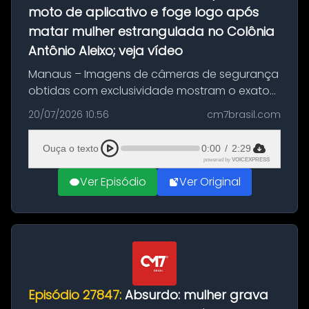
moto de aplicativo e foge logo após
matar mulher estrangulada no Colônia
Antônio Aleixo; veja vídeo
Manaus – Imagens de câmeras de segurança
obtidas com exclusividade mostram o exato
momento da fuga do principal suspeito da
20/07/2026 10:56
cm7brasil.com
morte de Larissa Araújo, de 28 anos. O crime
ocorreu na noite deste último d...
Ouça o texto
0:00
/
2:29
powered by
VOICEXPRESS
Ver Episódio
Ver Original
Episódio 27847:
Absurdo: mulher grava