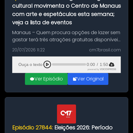
cultural movimenta o Centro de Manaus
com arte e espetáculos esta semana;
veja a lista de eventos
Manaus – Quem procura opções de lazer sem
gastar terá três atrações gratuitas disponíveis
entre esta segunda-feira (20) e quinta-feira
20/07/2026 11:22
cm7brasil.com
(23). A programação inclui uma exposição
dedicada à história das ...
Ouça o texto
0:00
/
1:50
powered by
VOICEXPRESS
Ver Episódio
Ver Original
Episódio 27844:
Eleições 2026: Período