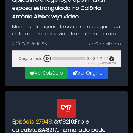
esposa estrangulada no Colônia
Antônio Aleixo; veja vídeo
Manaus – Imagens de câmeras de segurança
obtidas com exclusividade mostram o exato
momento da fuga do principal suspeito da
20/07/2026 10:56
cm7brasil.com
morte de Larissa Araújo, de 28 anos. O crime
ocorreu na noite deste último d...
Ouça o texto
0:00
/
2:27
powered by
VOICEXPRESS
Ver Episódio
Ver Original
Episódio 27848:
&#8216;Frio e
calculista&#8217;: namorado pede