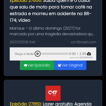
Episódio 27856:
Saiba quem é o casal
que saiu de moto para tomar café na
estrada e morreu em acidente na BR-
174; vídeo
Manaus – O último domingo (20/7) foi
marcado por uma tragédia devastadora que
resultou na morte precoce de dois jovens na
20/07/2026 11:41
cm7brasil.com
BR-174, na zona rural de Manaus. Um passeio
com destino a um típico café regio...
Ouça o texto
0:00
/
1:59
powered by
VOICEXPRESS
Ver Episódio
Ver Original
Episódio 27850:
Lazer gratuito: Agenda