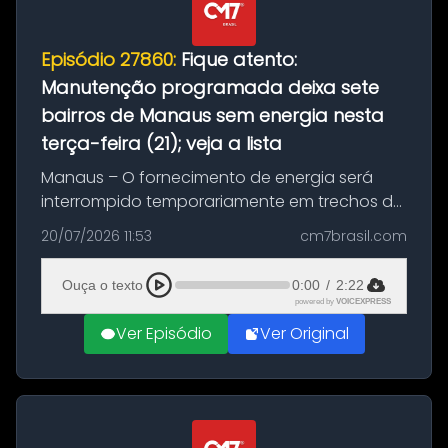
Episódio 27860:
Fique atento:
Manutenção programada deixa sete
bairros de Manaus sem energia nesta
terça-feira (21); veja a lista
Manaus – O fornecimento de energia será
interrompido temporariamente em trechos de
sete bairros de Manaus nesta terça-feira (21).
20/07/2026 11:53
cm7brasil.com
A suspensão programada ocorrerá para a
execução de serviços de manuten...
Ouça o texto
0:00
/
2:22
powered by
VOICEXPRESS
Ver Episódio
Ver Original