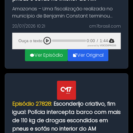
Amazonas – Uma fiscalização realizada no
município de Benjamin Constant terminou
com a apreensão de aproximadamente 115
20/07/2026 10:21
cm7brasil.com
quilos de entorpecentes em uma
embarcação atracada no porto da cidade. O
Ouça o texto
0:00
/
1:44
materia...
powered by
VOICEXPRESS
Ver Episódio
Ver Original
Episódio 27828:
Esconderijo criativo, fim
igual: Polícia intercepta barco com mais
de 110 kg de drogas escondidos em
pneus e sofás no interior do AM