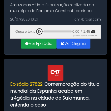
Amazonas – Uma fiscalização realizada no
município de Benjamin Constant terminou
com a apreensão de aproximadamente 115
20/07/2026 10:21
cm7brasil.com
quilos de entorpecentes em uma
embarcação atracada no porto da cidade. O
Ouça o texto
0:00
/
1:45
materia...
powered by
VOICEXPRESS
Ver Episódio
Ver Original
Episódio 27822:
Comemoração do título
mundial da Espanha acaba em
tr4gédia na cidade de Salamanca,
entenda o caso