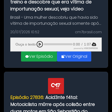
treino e descobre que era vítima de
importunação sexual, veja vídeo
Brasil - Uma mulher descobriu que havia sido
vítima de importunação sexual somente após
assistir a um vídeo que gravou enquanto
20/07/2026 10:52
cm7brasil.com
treinava na academia de um condomínio em
Feira de Santana, na Bahia. O c...
Ouça o texto
0:00
/
1:07
powered by
VOICEXPRESS
Ver Episódio
Ver Original
Episódio 27836:
Acid3nte f4tal:
Motociclista m0rre após colisão entre
duas motos em São Sebastião do