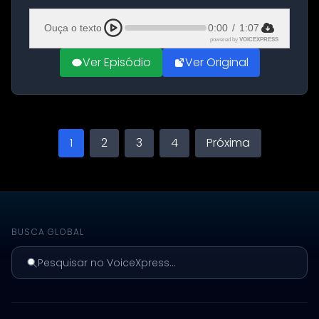
Aeroporto de Aqaba, na Jordânia, durante a
21ª fase da Operação Nasr 2. A...
Ouça o texto
0:00
/
1:07
powered by
VOICEXPRESS
Ver Episódio
Ver Original
1
2
3
4
Próxima
BUSCA GLOBAL
Pesquisar no VoiceXpress...