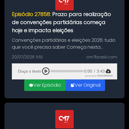
Episódio 27858:
Prazo para realização
de convenções partidárias começa
hoje e impacta eleições
Convenções partidárias e eleições 2026: tudo
que você precisa saber Começa nesta
segunda-feira e vai até 5 de agosto o prazo
20/07/2026 11:51
cm7brasil.com
para que partidos políticos e federações
partidárias realizem suas convençõ...
Ouça o texto
0:00
/
3:43
powered by
VOICEXPRESS
Ver Episódio
Ver Original