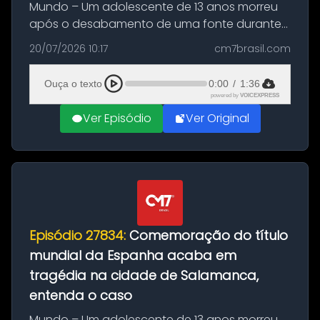
Mundo – Um adolescente de 13 anos morreu
após o desabamento de uma fonte durante
as comemorações pelo título da Copa do
20/07/2026 10:17
cm7brasil.com
Mundo conquistado pela Espanha, em
Ciudad Rodrigo, na província de Salamanca,
Ouça o texto
0:00
/
1:36
no...
powered by
VOICEXPRESS
Ver Episódio
Ver Original
Episódio 27834:
Comemoração do título
mundial da Espanha acaba em
tragédia na cidade de Salamanca,
entenda o caso
Mundo – Um adolescente de 13 anos morreu