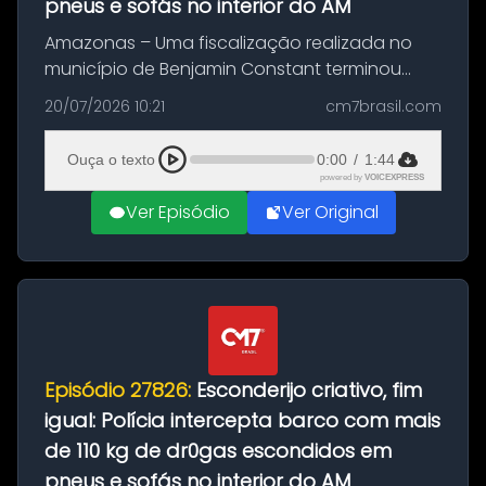
pneus e sofás no interior do AM
Amazonas – Uma fiscalização realizada no
município de Benjamin Constant terminou
com a apreensão de aproximadamente 115
20/07/2026 10:21
cm7brasil.com
quilos de entorpecentes em uma
embarcação atracada no porto da cidade. O
Ouça o texto
0:00
/
1:44
materia...
powered by
VOICEXPRESS
Ver Episódio
Ver Original
Episódio 27826:
Esconderijo criativo, fim
igual: Polícia intercepta barco com mais
de 110 kg de dr0gas escondidos em
pneus e sofás no interior do AM