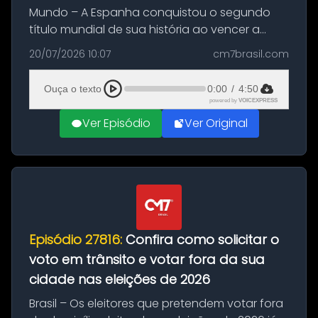
Mundo – A Espanha conquistou o segundo
título mundial de sua história ao vencer a
Argentina por 1 a 0, neste domingo (19), na
20/07/2026 10:07
cm7brasil.com
decisão da Copa do Mundo de 2026. Depois
de um duelo sem gols durante o te...
Ouça o texto
0:00
/
4:50
powered by
VOICEXPRESS
Ver Episódio
Ver Original
Episódio 27816:
Confira como solicitar o
voto em trânsito e votar fora da sua
cidade nas eleições de 2026
Brasil – Os eleitores que pretendem votar fora