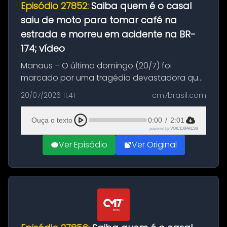
Episódio 27852:
Saiba quem é o casal
saiu de moto para tomar café na
estrada e morreu em acidente na BR-
174; vídeo
Manaus – O último domingo (20/7) foi
marcado por uma tragédia devastadora que
resultou na morte precoce de dois jovens na
20/07/2026 11:41
cm7brasil.com
BR-174, na zona rural de Manaus. Um passeio
com destino a um típico café regio...
Ouça o texto
0:00
/
2:01
powered by
VOICEXPRESS
Ver Episódio
Ver Original