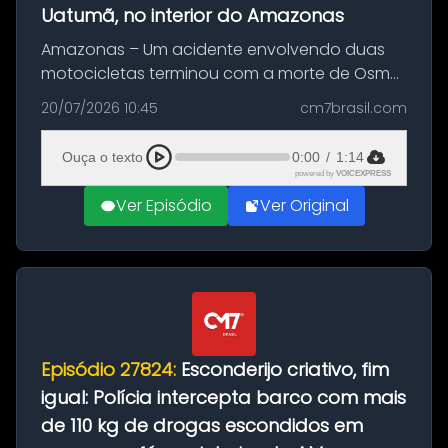
Uatumã, no interior do Amazonas
Amazonas – Um acidente envolvendo duas
motocicletas terminou com a morte de Osmar
Figueiredo de Souza, de 38 anos, no município
20/07/2026 10:45
cm7brasil.com
de São Sebastião do Uatumã, no interior do
Amazonas. A colisão ocorreu n...
Ouça o texto
0:00
/
1:14
powered by
VOICEXPRESS
Ver Episódio
Ver Original
Episódio 27824:
Esconderijo criativo, fim
igual: Polícia intercepta barco com mais
de 110 kg de drogas escondidos em