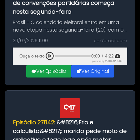
de convenções partidárias começa
nesta segunda-feira
Brasil – O calendário eleitoral entra em uma
nova etapa nesta segunda-feira (20), com o
início do período destinado às convenções
20/07/2026 11:00
cm7brasil.com
partidárias. Até 5 de agosto, partidos e
federações poderão oficializa...
Ouça o texto
0:00
/
4:22
powered by
VOICEXPRESS
Ver Episódio
Ver Original
Episódio 27842:
&#8216;Frio e
calculista&#8217;: marido pede moto de
aplicativo e foge logo após matar