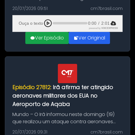
Brasil durante a manhã desta segunda-feira
20/07/2026 09:51
cm7brasil.com
(20), em frente ao complexo da Prefeitura de
Manaus, na Zona Oeste. A batida ter...
Ouça o texto
0:00
/
2:01
powered by
VOICEXPRESS
Ver Episódio
Ver Original
Episódio 27812:
Irã afirma ter atingido
aeronaves militares dos EUA no
Aeroporto de Aqaba
Mundo – O Irã informou neste domingo (19)
que realizou um ataque contra aeronaves
militares dos Estados Unidos estacionadas no
20/07/2026 09:31
cm7brasil.com