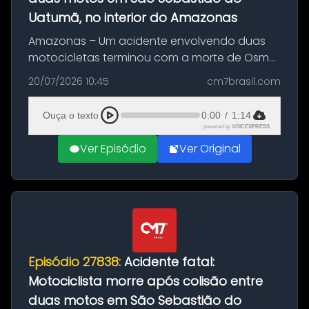
Uatumã, no interior do Amazonas
Amazonas – Um acidente envolvendo duas
motocicletas terminou com a morte de Osmar
Figueiredo de Souza, de 38 anos, no município
20/07/2026 10:45
cm7brasil.com
de São Sebastião do Uatumã, no interior do
Amazonas. A colisão ocorreu n...
Ouça o texto
0:00
/
1:14
powered by
VOICEXPRESS
Ver Episódio
Ver Original
Episódio 27838:
Acidente fatal:
Motociclista morre após colisão entre
duas motos em São Sebastião do