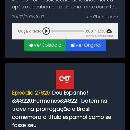
após o desabamento de uma fonte durante
as comemorações pelo título da Copa do
20/07/2026 10:17
cm7brasil.com
Mundo conquistado pela Espanha, em
Ciudad Rodrigo, na província de Salamanca,
Ouça o texto
0:00
/
1:36
no...
powered by
VOICEXPRESS
Ver Episódio
Ver Original
Episódio 27820:
Deu Espanha!
&#8220;Hermanos&#8221; batem na
trave na prorrogação e Brasil
comemora o título espanhol como se
fosse seu