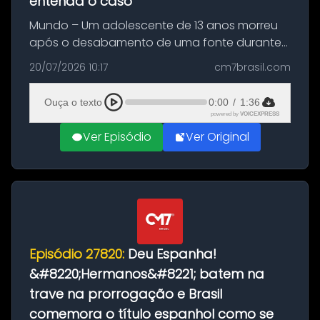
entenda o caso
Mundo – Um adolescente de 13 anos morreu
após o desabamento de uma fonte durante
as comemorações pelo título da Copa do
20/07/2026 10:17
cm7brasil.com
Mundo conquistado pela Espanha, em
Ciudad Rodrigo, na província de Salamanca,
Ouça o texto
0:00
/
1:36
no...
powered by
VOICEXPRESS
Ver Episódio
Ver Original
Episódio 27820:
Deu Espanha!
&#8220;Hermanos&#8221; batem na
trave na prorrogação e Brasil
comemora o título espanhol como se