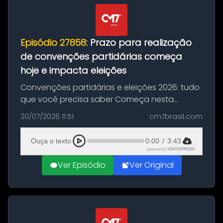
Episódio 27858:
Prazo para realização
de convenções partidárias começa
hoje e impacta eleições
Convenções partidárias e eleições 2026: tudo
que você precisa saber Começa nesta
segunda-feira e vai até 5 de agosto o prazo
20/07/2026 11:51
cm7brasil.com
para que partidos políticos e federações
partidárias realizem suas convençõ...
Ouça o texto
0:00
/
3:43
powered by
VOICEXPRESS
Ver Episódio
Ver Original