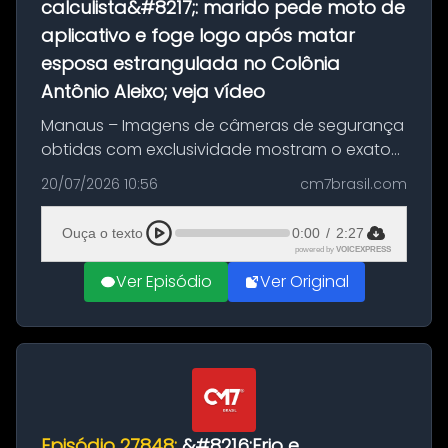
calculista&#8217;: marido pede moto de
aplicativo e foge logo após matar
esposa estrangulada no Colônia
Antônio Aleixo; veja vídeo
Manaus – Imagens de câmeras de segurança
obtidas com exclusividade mostram o exato
momento da fuga do principal suspeito da
20/07/2026 10:56
cm7brasil.com
morte de Larissa Araújo, de 28 anos. O crime
ocorreu na noite deste último d...
Ouça o texto
0:00
/
2:27
powered by
VOICEXPRESS
Ver Episódio
Ver Original
Episódio 27848:
&#8216;Frio e