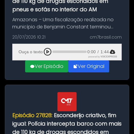
de 110 kg de dr0gas escondidos em
pneus e sofás no interior do AM
Amazonas – Uma fiscalização realizada no
município de Benjamin Constant terminou
com a apreensão de aproximadamente 115
20/07/2026 10:21
cm7brasil.com
quilos de entorpecentes em uma
embarcação atracada no porto da cidade. O
Ouça o texto
0:00
/
1:44
materia...
powered by
VOICEXPRESS
Ver Episódio
Ver Original
Episódio 27828:
Esconderijo criativo, fim
igual: Polícia intercepta barco com mais
de 110 kg de drogas escondidos em