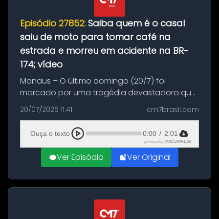
Episódio 27852:
Saiba quem é o casal
saiu de moto para tomar café na
estrada e morreu em acidente na BR-
174; vídeo
Manaus – O último domingo (20/7) foi
marcado por uma tragédia devastadora que
resultou na morte precoce de dois jovens na
20/07/2026 11:41
cm7brasil.com
BR-174, na zona rural de Manaus. Um passeio
com destino a um típico café regio...
Ouça o texto
0:00
/
2:01
powered by
VOICEXPRESS
Ver Episódio
Ver Original