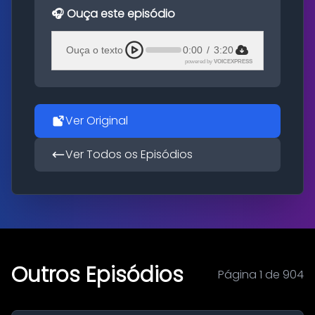
🎧 Ouça este episódio
Ouça o texto
0:00
/
3:20
powered by
VOICEXPRESS
Ver Original
Ver Todos os Episódios
Outros Episódios
Página 1 de 904