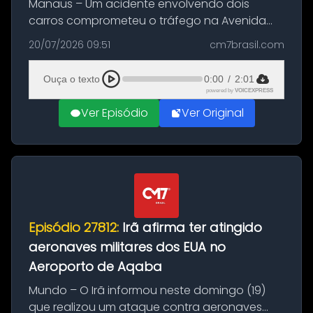
Manaus – Um acidente envolvendo dois
carros comprometeu o tráfego na Avenida
Brasil durante a manhã desta segunda-feira
20/07/2026 09:51
cm7brasil.com
(20), em frente ao complexo da Prefeitura de
Manaus, na Zona Oeste. A batida ter...
Ouça o texto
0:00
/
2:01
powered by
VOICEXPRESS
Ver Episódio
Ver Original
Episódio 27812:
Irã afirma ter atingido
aeronaves militares dos EUA no
Aeroporto de Aqaba
Mundo – O Irã informou neste domingo (19)
que realizou um ataque contra aeronaves