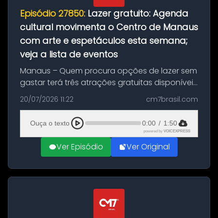
Episódio 27850:
Lazer gratuito: Agenda
cultural movimenta o Centro de Manaus
com arte e espetáculos esta semana;
veja a lista de eventos
Manaus – Quem procura opções de lazer sem
gastar terá três atrações gratuitas disponíveis
entre esta segunda-feira (20) e quinta-feira
20/07/2026 11:22
cm7brasil.com
(23). A programação inclui uma exposição
dedicada à história das ...
Ouça o texto
0:00
/
1:50
powered by
VOICEXPRESS
Ver Episódio
Ver Original