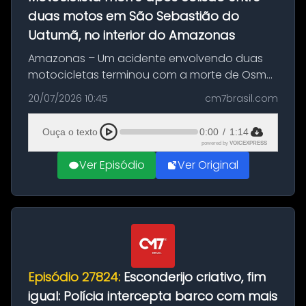
duas motos em São Sebastião do
Uatumã, no interior do Amazonas
Amazonas – Um acidente envolvendo duas
motocicletas terminou com a morte de Osmar
Figueiredo de Souza, de 38 anos, no município
20/07/2026 10:45
cm7brasil.com
de São Sebastião do Uatumã, no interior do
Amazonas. A colisão ocorreu n...
Ouça o texto
0:00
/
1:14
powered by
VOICEXPRESS
Ver Episódio
Ver Original
Episódio 27824:
Esconderijo criativo, fim
igual: Polícia intercepta barco com mais