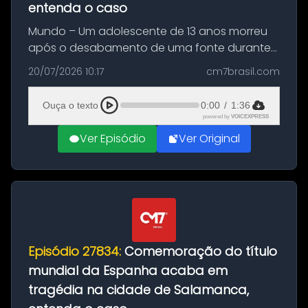
entenda o caso
Mundo – Um adolescente de 13 anos morreu
após o desabamento de uma fonte durante
as comemorações pelo título da Copa do
20/07/2026 10:17
cm7brasil.com
Mundo conquistado pela Espanha, em
Ciudad Rodrigo, na província de Salamanca,
Ouça o texto
0:00
/
1:36
no...
powered by
VOICEXPRESS
Ver Episódio
Ver Original
Episódio 27834:
Comemoração do título
mundial da Espanha acaba em
tragédia na cidade de Salamanca,