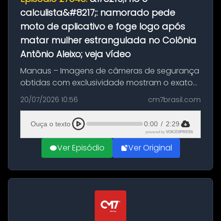
calculista&#8217;: namorado pede
moto de aplicativo e foge logo após
matar mulher estrangulada no Colônia
Antônio Aleixo; veja vídeo
Manaus – Imagens de câmeras de segurança
obtidas com exclusividade mostram o exato
momento da fuga do principal suspeito da
20/07/2026 10:56
cm7brasil.com
morte de Larissa Araújo, de 28 anos. O crime
ocorreu na noite deste último d...
Ouça o texto
0:00
/
2:29
powered by
VOICEXPRESS
Ver Episódio
Ver Original