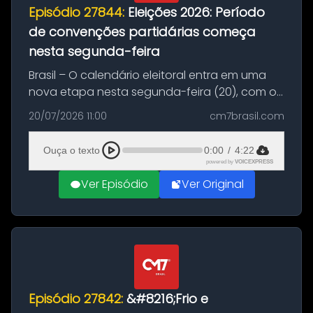
Episódio 27844:
Eleições 2026: Período
de convenções partidárias começa
nesta segunda-feira
Brasil – O calendário eleitoral entra em uma
nova etapa nesta segunda-feira (20), com o
início do período destinado às convenções
20/07/2026 11:00
cm7brasil.com
partidárias. Até 5 de agosto, partidos e
federações poderão oficializa...
Ouça o texto
0:00
/
4:22
powered by
VOICEXPRESS
Ver Episódio
Ver Original
Episódio 27842:
&#8216;Frio e