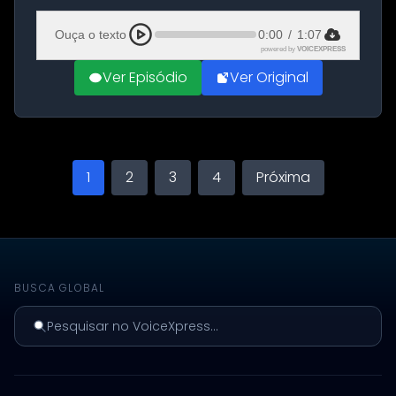
Aeroporto de Aqaba, na Jordânia, durante a
21ª fase da Operação Nasr 2. A...
Ouça o texto
0:00
/
1:07
powered by
VOICEXPRESS
Ver Episódio
Ver Original
1
2
3
4
Próxima
BUSCA GLOBAL
Pesquisar no VoiceXpress...