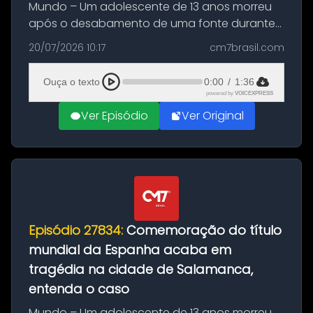
Mundo – Um adolescente de 13 anos morreu
após o desabamento de uma fonte durante
as comemorações pelo título da Copa do
20/07/2026 10:17
cm7brasil.com
Mundo conquistado pela Espanha, em
Ciudad Rodrigo, na província de Salamanca,
Ouça o texto
0:00
/
1:36
no...
powered by
VOICEXPRESS
Ver Episódio
Ver Original
Episódio 27834:
Comemoração do título
mundial da Espanha acaba em
tragédia na cidade de Salamanca,
entenda o caso
Mundo – Um adolescente de 13 anos morreu