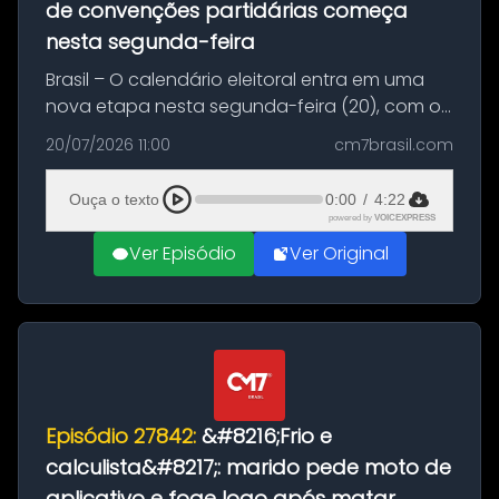
de convenções partidárias começa
nesta segunda-feira
Brasil – O calendário eleitoral entra em uma
nova etapa nesta segunda-feira (20), com o
início do período destinado às convenções
20/07/2026 11:00
cm7brasil.com
partidárias. Até 5 de agosto, partidos e
federações poderão oficializa...
Ouça o texto
0:00
/
4:22
powered by
VOICEXPRESS
Ver Episódio
Ver Original
Episódio 27842:
&#8216;Frio e
calculista&#8217;: marido pede moto de
aplicativo e foge logo após matar