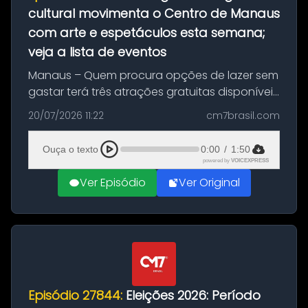
cultural movimenta o Centro de Manaus
com arte e espetáculos esta semana;
veja a lista de eventos
Manaus – Quem procura opções de lazer sem
gastar terá três atrações gratuitas disponíveis
entre esta segunda-feira (20) e quinta-feira
20/07/2026 11:22
cm7brasil.com
(23). A programação inclui uma exposição
dedicada à história das ...
Ouça o texto
0:00
/
1:50
powered by
VOICEXPRESS
Ver Episódio
Ver Original
Episódio 27844:
Eleições 2026: Período