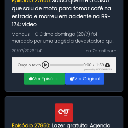
Episódio 27856:
Saiba quem é o casal
que saiu de moto para tomar café na
estrada e morreu em acidente na BR-
174; vídeo
Manaus – O último domingo (20/7) foi
marcado por uma tragédia devastadora que
resultou na morte precoce de dois jovens na
20/07/2026 11:41
cm7brasil.com
BR-174, na zona rural de Manaus. Um passeio
com destino a um típico café regio...
Ouça o texto
0:00
/
1:59
powered by
VOICEXPRESS
Ver Episódio
Ver Original
Episódio 27850:
Lazer gratuito: Agenda