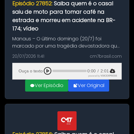
Episódio 27852:
Saiba quem é o casal
saiu de moto para tomar café na
estrada e morreu em acidente na BR-
174; vídeo
Manaus – O último domingo (20/7) foi
marcado por uma tragédia devastadora que
resultou na morte precoce de dois jovens na
20/07/2026 11:41
cm7brasil.com
BR-174, na zona rural de Manaus. Um passeio
com destino a um típico café regio...
Ouça o texto
0:00
/
2:01
powered by
VOICEXPRESS
Ver Episódio
Ver Original