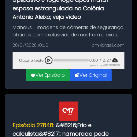
esposa estrangulada no Colônia
Antônio Aleixo; veja vídeo
Manaus – Imagens de câmeras de segurança
obtidas com exclusividade mostram o exato
momento da fuga do principal suspeito da
20/07/2026 10:56
cm7brasil.com
morte de Larissa Araújo, de 28 anos. O crime
ocorreu na noite deste último d...
Ouça o texto
0:00
/
2:27
powered by
VOICEXPRESS
Ver Episódio
Ver Original
Episódio 27848:
&#8216;Frio e
calculista&#8217;: namorado pede