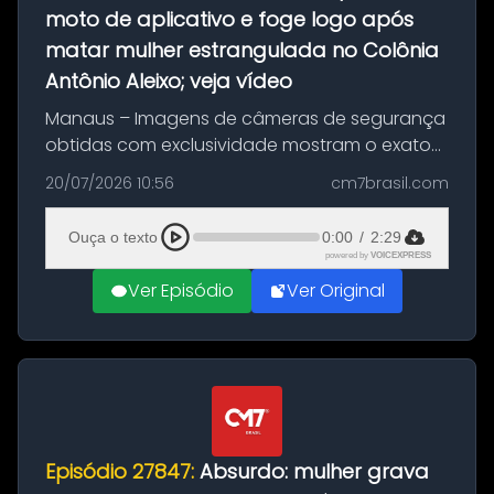
moto de aplicativo e foge logo após
matar mulher estrangulada no Colônia
Antônio Aleixo; veja vídeo
Manaus – Imagens de câmeras de segurança
obtidas com exclusividade mostram o exato
momento da fuga do principal suspeito da
20/07/2026 10:56
cm7brasil.com
morte de Larissa Araújo, de 28 anos. O crime
ocorreu na noite deste último d...
Ouça o texto
0:00
/
2:29
powered by
VOICEXPRESS
Ver Episódio
Ver Original
Episódio 27847:
Absurdo: mulher grava