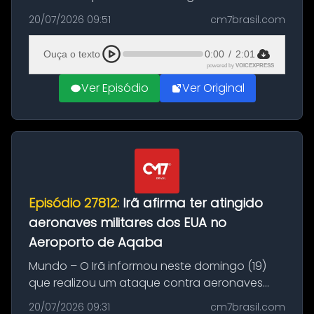
Brasil durante a manhã desta segunda-feira
20/07/2026 09:51
cm7brasil.com
(20), em frente ao complexo da Prefeitura de
Manaus, na Zona Oeste. A batida ter...
Ouça o texto
0:00
/
2:01
powered by
VOICEXPRESS
Ver Episódio
Ver Original
Episódio 27812:
Irã afirma ter atingido
aeronaves militares dos EUA no
Aeroporto de Aqaba
Mundo – O Irã informou neste domingo (19)
que realizou um ataque contra aeronaves
militares dos Estados Unidos estacionadas no
20/07/2026 09:31
cm7brasil.com