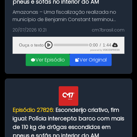
pneus e sofás no interior do AM
Amazonas – Uma fiscalização realizada no
município de Benjamin Constant terminou
com a apreensão de aproximadamente 115
20/07/2026 10:21
cm7brasil.com
quilos de entorpecentes em uma
embarcação atracada no porto da cidade. O
Ouça o texto
0:00
/
1:44
materia...
powered by
VOICEXPRESS
Ver Episódio
Ver Original
Episódio 27826:
Esconderijo criativo, fim
igual: Polícia intercepta barco com mais
de 110 kg de dr0gas escondidos em
pneus e sofás no interior do AM