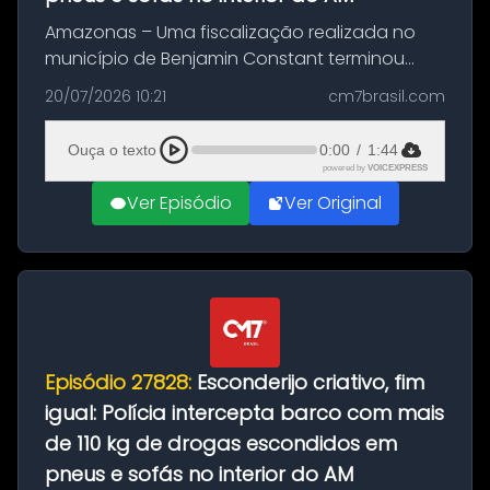
Amazonas – Uma fiscalização realizada no
município de Benjamin Constant terminou
com a apreensão de aproximadamente 115
20/07/2026 10:21
cm7brasil.com
quilos de entorpecentes em uma
embarcação atracada no porto da cidade. O
Ouça o texto
0:00
/
1:44
materia...
powered by
VOICEXPRESS
Ver Episódio
Ver Original
Episódio 27828:
Esconderijo criativo, fim
igual: Polícia intercepta barco com mais
de 110 kg de drogas escondidos em
pneus e sofás no interior do AM