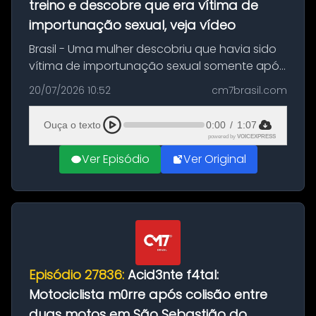
treino e descobre que era vítima de
importunação sexual, veja vídeo
Brasil - Uma mulher descobriu que havia sido
vítima de importunação sexual somente após
assistir a um vídeo que gravou enquanto
20/07/2026 10:52
cm7brasil.com
treinava na academia de um condomínio em
Feira de Santana, na Bahia. O c...
Ouça o texto
0:00
/
1:07
powered by
VOICEXPRESS
Ver Episódio
Ver Original
Episódio 27836:
Acid3nte f4tal:
Motociclista m0rre após colisão entre
duas motos em São Sebastião do