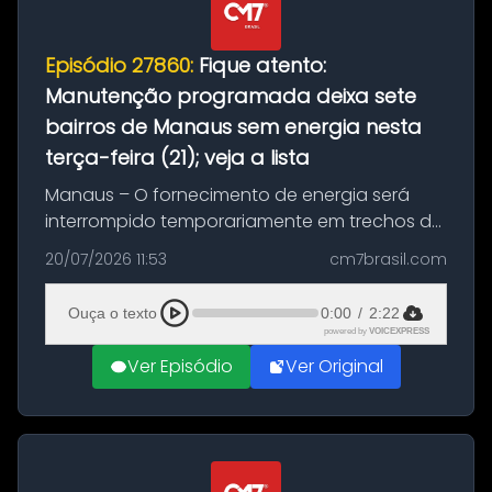
Episódio 27860:
Fique atento:
Manutenção programada deixa sete
bairros de Manaus sem energia nesta
terça-feira (21); veja a lista
Manaus – O fornecimento de energia será
interrompido temporariamente em trechos de
sete bairros de Manaus nesta terça-feira (21).
20/07/2026 11:53
cm7brasil.com
A suspensão programada ocorrerá para a
execução de serviços de manuten...
Ouça o texto
0:00
/
2:22
powered by
VOICEXPRESS
Ver Episódio
Ver Original