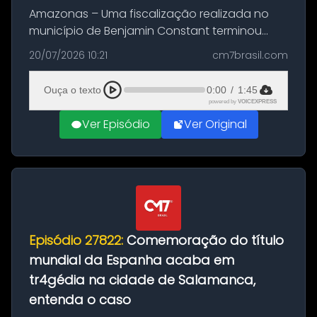
Amazonas – Uma fiscalização realizada no
município de Benjamin Constant terminou
com a apreensão de aproximadamente 115
20/07/2026 10:21
cm7brasil.com
quilos de entorpecentes em uma
embarcação atracada no porto da cidade. O
Ouça o texto
0:00
/
1:45
materia...
powered by
VOICEXPRESS
Ver Episódio
Ver Original
Episódio 27822:
Comemoração do título
mundial da Espanha acaba em
tr4gédia na cidade de Salamanca,
entenda o caso