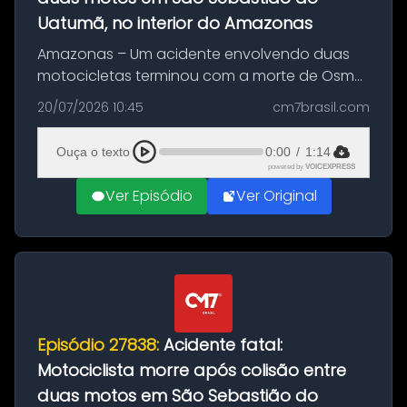
Uatumã, no interior do Amazonas
Amazonas – Um acidente envolvendo duas
motocicletas terminou com a morte de Osmar
Figueiredo de Souza, de 38 anos, no município
20/07/2026 10:45
cm7brasil.com
de São Sebastião do Uatumã, no interior do
Amazonas. A colisão ocorreu n...
Ouça o texto
0:00
/
1:14
powered by
VOICEXPRESS
Ver Episódio
Ver Original
Episódio 27838:
Acidente fatal:
Motociclista morre após colisão entre
duas motos em São Sebastião do