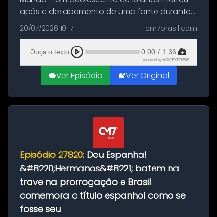
após o desabamento de uma fonte durante
as comemorações pelo título da Copa do
20/07/2026 10:17
cm7brasil.com
Mundo conquistado pela Espanha, em
Ciudad Rodrigo, na província de Salamanca,
Ouça o texto
0:00
/
1:36
no...
powered by
VOICEXPRESS
Ver Episódio
Ver Original
Episódio 27820:
Deu Espanha!
&#8220;Hermanos&#8221; batem na
trave na prorrogação e Brasil
comemora o título espanhol como se
fosse seu