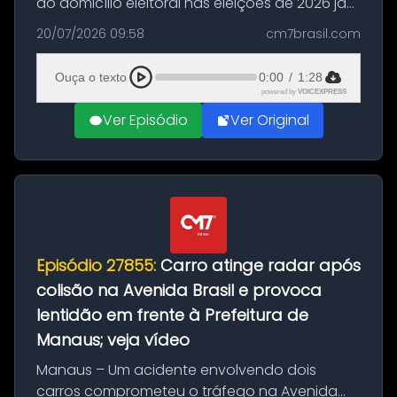
do domicílio eleitoral nas eleições de 2026 já
podem solicitar o voto em trânsito a partir
20/07/2026 09:58
cm7brasil.com
desta segunda-feira (20). O pedido pode ser
feito até 20 de ag...
Ouça o texto
0:00
/
1:28
powered by
VOICEXPRESS
Ver Episódio
Ver Original
Episódio 27855:
Carro atinge radar após
colisão na Avenida Brasil e provoca
lentidão em frente à Prefeitura de
Manaus; veja vídeo
Manaus – Um acidente envolvendo dois
carros comprometeu o tráfego na Avenida