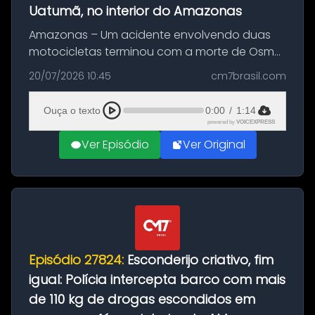
Uatumã, no interior do Amazonas
Amazonas – Um acidente envolvendo duas
motocicletas terminou com a morte de Osmar
Figueiredo de Souza, de 38 anos, no município
20/07/2026 10:45
cm7brasil.com
de São Sebastião do Uatumã, no interior do
Amazonas. A colisão ocorreu n...
Ouça o texto
0:00
/
1:14
powered by
VOICEXPRESS
Ver Episódio
Ver Original
Episódio 27824:
Esconderijo criativo, fim
igual: Polícia intercepta barco com mais
de 110 kg de drogas escondidos em