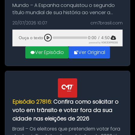
Mundo – A Espanha conquistou o segundo
título mundial de sua história ao vencer a
Argentina por 1 a 0, neste domingo (19), na
20/07/2026 10:07
cm7brasil.com
decisão da Copa do Mundo de 2026. Depois
de um duelo sem gols durante o te...
Ouça o texto
0:00
/
4:50
powered by
VOICEXPRESS
Ver Episódio
Ver Original
Episódio 27816:
Confira como solicitar o
voto em trânsito e votar fora da sua
cidade nas eleições de 2026
Brasil – Os eleitores que pretendem votar fora