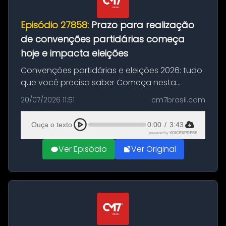
Episódio 27858:
Prazo para realização
de convenções partidárias começa
hoje e impacta eleições
Convenções partidárias e eleições 2026: tudo
que você precisa saber Começa nesta
segunda-feira e vai até 5 de agosto o prazo
20/07/2026 11:51
cm7brasil.com
para que partidos políticos e federações
partidárias realizem suas convençõ...
Ouça o texto
0:00
/
3:43
powered by
VOICEXPRESS
Ver Episódio
Ver Original