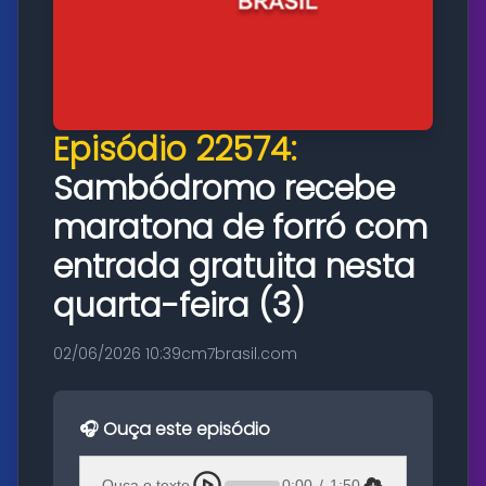
Episódio 22574:
Sambódromo recebe
maratona de forró com
entrada gratuita nesta
quarta-feira (3)
02/06/2026 10:39
cm7brasil.com
🎧 Ouça este episódio
Ouça o texto
0:00
/
1:50