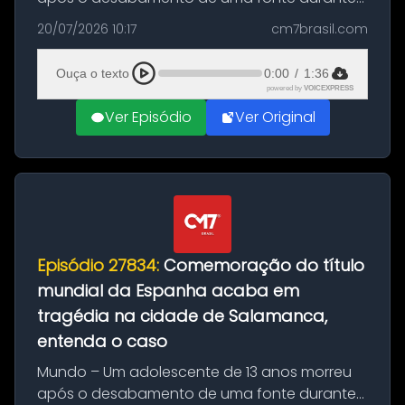
as comemorações pelo título da Copa do
20/07/2026 10:17
cm7brasil.com
Mundo conquistado pela Espanha, em
Ciudad Rodrigo, na província de Salamanca,
Ouça o texto
0:00
/
1:36
no...
powered by
VOICEXPRESS
Ver Episódio
Ver Original
Episódio 27834:
Comemoração do título
mundial da Espanha acaba em
tragédia na cidade de Salamanca,
entenda o caso
Mundo – Um adolescente de 13 anos morreu
após o desabamento de uma fonte durante