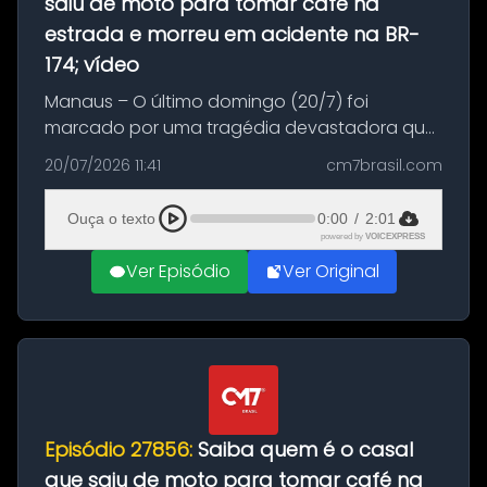
saiu de moto para tomar café na
estrada e morreu em acidente na BR-
174; vídeo
Manaus – O último domingo (20/7) foi
marcado por uma tragédia devastadora que
resultou na morte precoce de dois jovens na
20/07/2026 11:41
cm7brasil.com
BR-174, na zona rural de Manaus. Um passeio
com destino a um típico café regio...
Ouça o texto
0:00
/
2:01
powered by
VOICEXPRESS
Ver Episódio
Ver Original
Episódio 27856:
Saiba quem é o casal
que saiu de moto para tomar café na