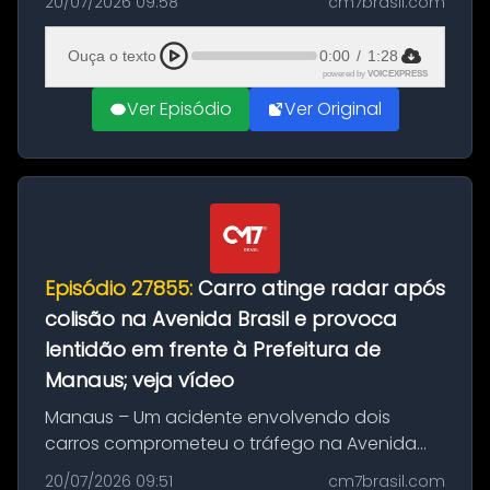
20/07/2026 09:58
cm7brasil.com
desta segunda-feira (20). O pedido pode ser
feito até 20 de ag...
Ouça o texto
0:00
/
1:28
powered by
VOICEXPRESS
Ver Episódio
Ver Original
Episódio 27855:
Carro atinge radar após
colisão na Avenida Brasil e provoca
lentidão em frente à Prefeitura de
Manaus; veja vídeo
Manaus – Um acidente envolvendo dois
carros comprometeu o tráfego na Avenida
Brasil durante a manhã desta segunda-feira
20/07/2026 09:51
cm7brasil.com