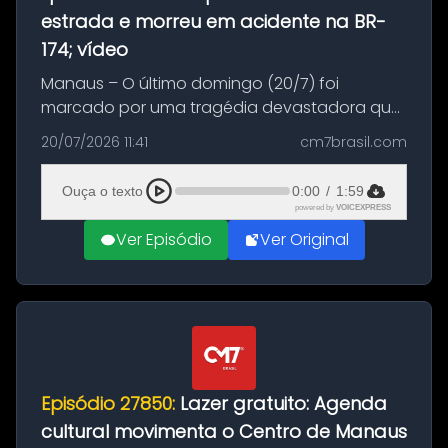
estrada e morreu em acidente na BR-
174; vídeo
Manaus – O último domingo (20/7) foi
marcado por uma tragédia devastadora que
resultou na morte precoce de dois jovens na
20/07/2026 11:41
cm7brasil.com
BR-174, na zona rural de Manaus. Um passeio
com destino a um típico café regio...
Ouça o texto
0:00
/
1:59
powered by
VOICEXPRESS
Ver Episódio
Ver Original
Episódio 27850:
Lazer gratuito: Agenda
cultural movimenta o Centro de Manaus