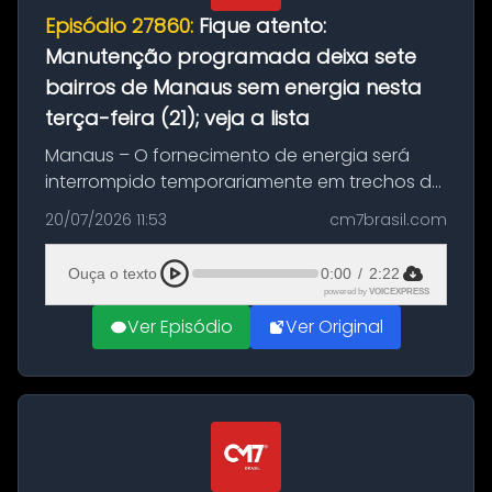
Episódio 27860:
Fique atento:
Manutenção programada deixa sete
bairros de Manaus sem energia nesta
terça-feira (21); veja a lista
Manaus – O fornecimento de energia será
interrompido temporariamente em trechos de
sete bairros de Manaus nesta terça-feira (21).
20/07/2026 11:53
cm7brasil.com
A suspensão programada ocorrerá para a
execução de serviços de manuten...
Ouça o texto
0:00
/
2:22
powered by
VOICEXPRESS
Ver Episódio
Ver Original