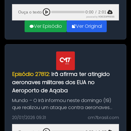
(20), em frente ao complexo da Prefeitura de
Manaus, na Zona Oeste. A batida ter...
Ouça o texto
0:00
/
2:01
powered by
VOICEXPRESS
Ver Episódio
Ver Original
Episódio 27812:
Irã afirma ter atingido
aeronaves militares dos EUA no
Aeroporto de Aqaba
Mundo – O Irã informou neste domingo (19)
que realizou um ataque contra aeronaves
militares dos Estados Unidos estacionadas no
20/07/2026 09:31
cm7brasil.com
Aeroporto de Aqaba, na Jordânia, durante a
21ª fase da Operação Nasr 2. A...