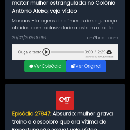
matar mulher estrangulada no Colônia
Antônio Aleixo; veja vídeo
Manaus – Imagens de câmeras de segurança
obtidas com exclusividade mostram o exato
momento da fuga do principal suspeito da
20/07/2026 10:56
cm7brasil.com
morte de Larissa Araújo, de 28 anos. O crime
ocorreu na noite deste último d...
Ouça o texto
0:00
/
2:29
powered by
VOICEXPRESS
Ver Episódio
Ver Original
Episódio 27847:
Absurdo: mulher grava
treino e descobre que era vítima de
importunação sexual, veja vídeo