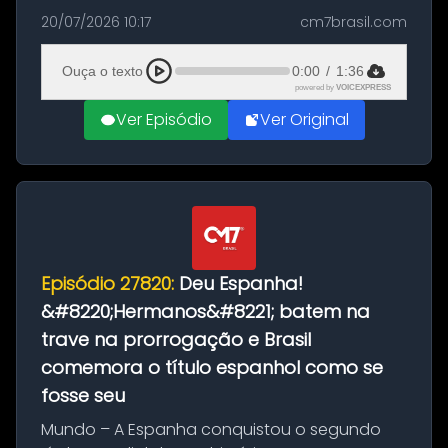
as comemorações pelo título da Copa do
20/07/2026 10:17
cm7brasil.com
Mundo conquistado pela Espanha, em
Ciudad Rodrigo, na província de Salamanca,
Ouça o texto
0:00
/
1:36
no...
powered by
VOICEXPRESS
Ver Episódio
Ver Original
Episódio 27820:
Deu Espanha!
&#8220;Hermanos&#8221; batem na
trave na prorrogação e Brasil
comemora o título espanhol como se
fosse seu
Mundo – A Espanha conquistou o segundo