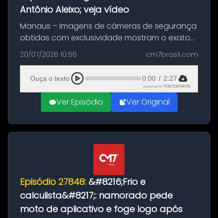
Antônio Aleixo; veja vídeo
Manaus – Imagens de câmeras de segurança
obtidas com exclusividade mostram o exato
momento da fuga do principal suspeito da
20/07/2026 10:56
cm7brasil.com
morte de Larissa Araújo, de 28 anos. O crime
ocorreu na noite deste último d...
Ouça o texto
0:00
/
2:27
powered by
VOICEXPRESS
Ver Episódio
Ver Original
Episódio 27848:
&#8216;Frio e
calculista&#8217;: namorado pede
moto de aplicativo e foge logo após