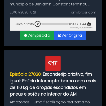
município de Benjamin Constant terminou
com a apreensão de aproximadamente 115
20/07/2026 10:21
cm7brasil.com
quilos de entorpecentes em uma
embarcação atracada no porto da cidade. O
Ouça o texto
0:00
/
1:44
materia...
powered by
VOICEXPRESS
Ver Episódio
Ver Original
Episódio 27828:
Esconderijo criativo, fim
igual: Polícia intercepta barco com mais
de 110 kg de drogas escondidos em
pneus e sofás no interior do AM
Amazonas – Uma fiscalização realizada no