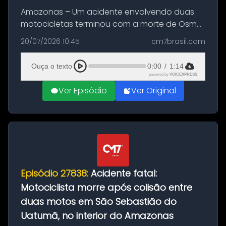
Amazonas – Um acidente envolvendo duas
motocicletas terminou com a morte de Osmar
Figueiredo de Souza, de 38 anos, no município
20/07/2026 10:45
cm7brasil.com
de São Sebastião do Uatumã, no interior do
Amazonas. A colisão ocorreu n...
Ouça o texto
0:00
/
1:14
powered by
VOICEXPRESS
Ver Episódio
Ver Original
Episódio 27838:
Acidente fatal:
Motociclista morre após colisão entre
duas motos em São Sebastião do
Uatumã, no interior do Amazonas