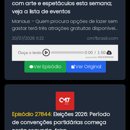
com arte e espetáculos esta semana;
veja a lista de eventos
Manaus – Quem procura opções de lazer sem
gastar terá três atrações gratuitas disponíveis
entre esta segunda-feira (20) e quinta-feira
20/07/2026 11:22
cm7brasil.com
(23). A programação inclui uma exposição
dedicada à história das ...
Ouça o texto
0:00
/
1:50
powered by
VOICEXPRESS
Ver Episódio
Ver Original
Episódio 27844:
Eleições 2026: Período
de convenções partidárias começa