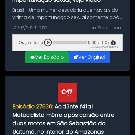
Brasil - Uma mulher descobriu que havia sido
vítima de importunação sexual somente após
assistir a um vídeo que gravou enquanto
20/07/2026 10:52
cm7brasil.com
treinava na academia de um condomínio em
Feira de Santana, na Bahia. O c...
Ouça o texto
0:00
/
1:07
powered by
VOICEXPRESS
Ver Episódio
Ver Original
Episódio 27836:
Acid3nte f4tal:
Motociclista m0rre após colisão entre
duas motos em São Sebastião do
Uatumã, no interior do Amazonas