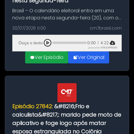
nesta segunda-feira
Brasil – O calendário eleitoral entra em uma
nova etapa nesta segunda-feira (20), com o
início do período destinado às convenções
20/07/2026 11:00
cm7brasil.com
partidárias. Até 5 de agosto, partidos e
federações poderão oficializa...
Ouça o texto
0:00
/
4:22
powered by
VOICEXPRESS
Ver Episódio
Ver Original
Episódio 27842:
&#8216;Frio e
calculista&#8217;: marido pede moto de
aplicativo e foge logo após matar
esposa estrangulada no Colônia