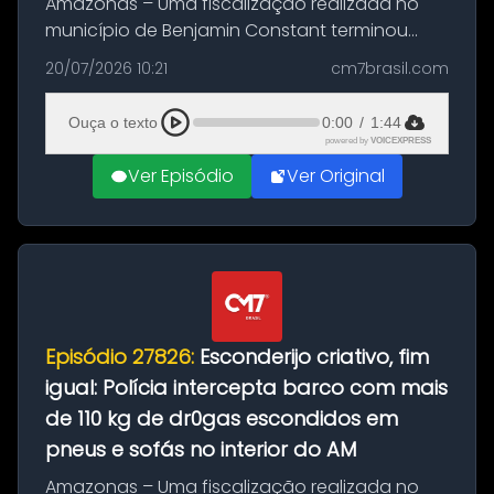
Amazonas – Uma fiscalização realizada no
município de Benjamin Constant terminou
com a apreensão de aproximadamente 115
20/07/2026 10:21
cm7brasil.com
quilos de entorpecentes em uma
embarcação atracada no porto da cidade. O
Ouça o texto
0:00
/
1:44
materia...
powered by
VOICEXPRESS
Ver Episódio
Ver Original
Episódio 27826:
Esconderijo criativo, fim
igual: Polícia intercepta barco com mais
de 110 kg de dr0gas escondidos em
pneus e sofás no interior do AM
Amazonas – Uma fiscalização realizada no