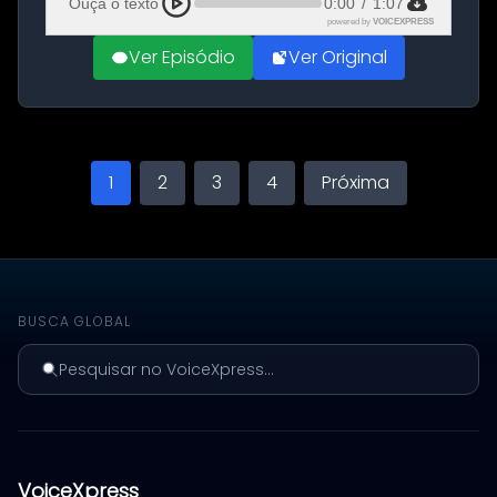
Ouça o texto
0:00
/
1:07
powered by
VOICEXPRESS
Ver Episódio
Ver Original
1
2
3
4
Próxima
BUSCA GLOBAL
Pesquisar no VoiceXpress...
VoiceXpress