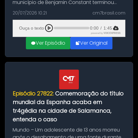
município de Benjamin Constant terminou
com a apreensão de aproximadamente 115
20/07/2026 10:21
cm7brasil.com
quilos de entorpecentes em uma
embarcação atracada no porto da cidade. O
Ouça o texto
0:00
/
1:45
materia...
powered by
VOICEXPRESS
Ver Episódio
Ver Original
Episódio 27822:
Comemoração do título
mundial da Espanha acaba em
tr4gédia na cidade de Salamanca,
entenda o caso
Mundo – Um adolescente de 13 anos morreu
após o desabamento de uma fonte durante