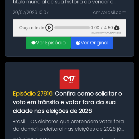
título mundial de sua história ao vencer a
Argentina por 1 a 0, neste domingo (19), na
20/07/2026 10:07
cm7brasil.com
decisão da Copa do Mundo de 2026. Depois
de um duelo sem gols durante o te...
Ouça o texto
0:00
/
4:50
powered by
VOICEXPRESS
Ver Episódio
Ver Original
Episódio 27816:
Confira como solicitar o
voto em trânsito e votar fora da sua
cidade nas eleições de 2026
Brasil – Os eleitores que pretendem votar fora
do domicílio eleitoral nas eleições de 2026 já
podem solicitar o voto em trânsito a partir