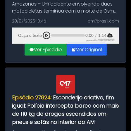
Amazonas – Um acidente envolvendo duas
motocicletas terminou com a morte de Osmar
Figueiredo de Souza, de 38 anos, no município
20/07/2026 10:45
cm7brasil.com
de São Sebastião do Uatumã, no interior do
Amazonas. A colisão ocorreu n...
Ouça o texto
0:00
/
1:14
powered by
VOICEXPRESS
Ver Episódio
Ver Original
Episódio 27824:
Esconderijo criativo, fim
igual: Polícia intercepta barco com mais
de 110 kg de drogas escondidos em
pneus e sofás no interior do AM