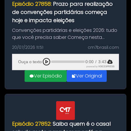
Episódio 27858:
Prazo para realização
de convenções partidárias começa
hoje e impacta eleições
Convenções partidárias e eleições 2026: tudo
que você precisa saber Começa nesta
segunda-feira e vai até 5 de agosto o prazo
20/07/2026 11:51
cm7brasil.com
para que partidos políticos e federações
partidárias realizem suas convençõ...
Ouça o texto
0:00
/
3:43
powered by
VOICEXPRESS
Ver Episódio
Ver Original
Episódio 27852:
Saiba quem é o casal