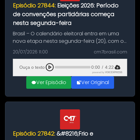
Episódio 27844:
Eleições 2026: Período
de convenções partidárias começa
nesta segunda-feira
Brasil – O calendário eleitoral entra em uma
nova etapa nesta segunda-feira (20), com o
início do período destinado às convenções
20/07/2026 11:00
cm7brasil.com
partidárias. Até 5 de agosto, partidos e
federações poderão oficializa...
Ouça o texto
0:00
/
4:22
powered by
VOICEXPRESS
Ver Episódio
Ver Original
Episódio 27842:
&#8216;Frio e