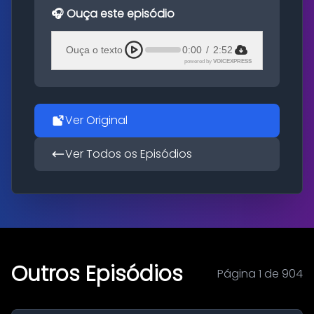
🎧 Ouça este episódio
Ouça o texto
0:00
/
2:52
powered by
VOICEXPRESS
Ver Original
Ver Todos os Episódios
Outros Episódios
Página 1 de 904