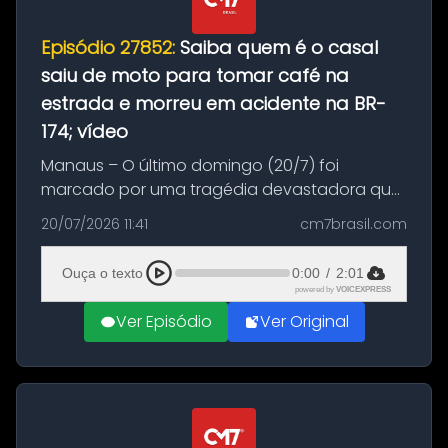
Episódio 27852:
Saiba quem é o casal
saiu de moto para tomar café na
estrada e morreu em acidente na BR-
174; vídeo
Manaus – O último domingo (20/7) foi
marcado por uma tragédia devastadora que
resultou na morte precoce de dois jovens na
20/07/2026 11:41
cm7brasil.com
BR-174, na zona rural de Manaus. Um passeio
com destino a um típico café regio...
Ouça o texto
0:00
/
2:01
powered by
VOICEXPRESS
Ver Episódio
Ver Original