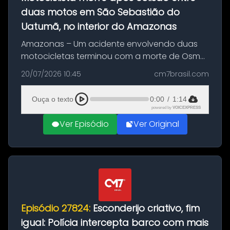
duas motos em São Sebastião do
Uatumã, no interior do Amazonas
Amazonas – Um acidente envolvendo duas
motocicletas terminou com a morte de Osmar
Figueiredo de Souza, de 38 anos, no município
20/07/2026 10:45
cm7brasil.com
de São Sebastião do Uatumã, no interior do
Amazonas. A colisão ocorreu n...
Ouça o texto
0:00
/
1:14
powered by
VOICEXPRESS
Ver Episódio
Ver Original
Episódio 27824:
Esconderijo criativo, fim
igual: Polícia intercepta barco com mais