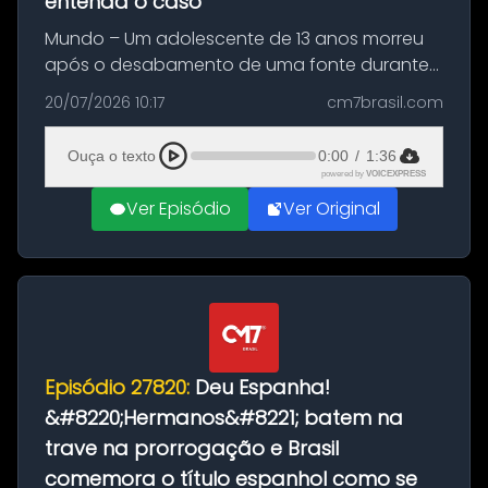
entenda o caso
Mundo – Um adolescente de 13 anos morreu
após o desabamento de uma fonte durante
as comemorações pelo título da Copa do
20/07/2026 10:17
cm7brasil.com
Mundo conquistado pela Espanha, em
Ciudad Rodrigo, na província de Salamanca,
Ouça o texto
0:00
/
1:36
no...
powered by
VOICEXPRESS
Ver Episódio
Ver Original
Episódio 27820:
Deu Espanha!
&#8220;Hermanos&#8221; batem na
trave na prorrogação e Brasil
comemora o título espanhol como se