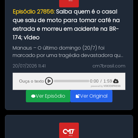
Episódio 27856:
Saiba quem é o casal
que saiu de moto para tomar café na
estrada e morreu em acidente na BR-
174; vídeo
Manaus – O último domingo (20/7) foi
marcado por uma tragédia devastadora que
resultou na morte precoce de dois jovens na
20/07/2026 11:41
cm7brasil.com
BR-174, na zona rural de Manaus. Um passeio
com destino a um típico café regio...
Ouça o texto
0:00
/
1:59
powered by
VOICEXPRESS
Ver Episódio
Ver Original