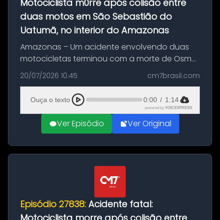
Motociclista m0rre após colisão entre
duas motos em São Sebastião do
Uatumã, no interior do Amazonas
Amazonas – Um acidente envolvendo duas
motocicletas terminou com a morte de Osmar
Figueiredo de Souza, de 38 anos, no município
20/07/2026 10:45
cm7brasil.com
de São Sebastião do Uatumã, no interior do
Amazonas. A colisão ocorreu n...
Ouça o texto
0:00
/
1:14
powered by
VOICEXPRESS
Ver Episódio
Ver Original
Episódio 27838:
Acidente fatal:
Motociclista morre após colisão entre