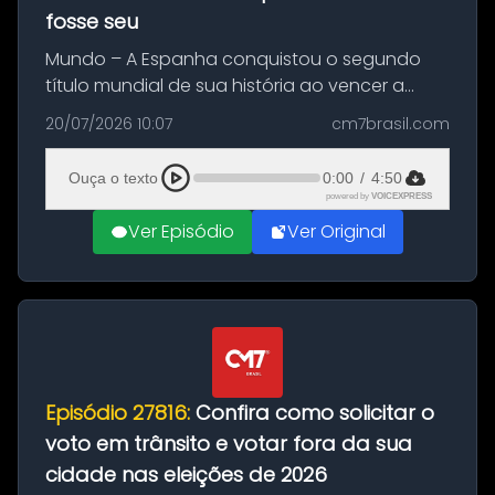
fosse seu
Mundo – A Espanha conquistou o segundo
título mundial de sua história ao vencer a
Argentina por 1 a 0, neste domingo (19), na
20/07/2026 10:07
cm7brasil.com
decisão da Copa do Mundo de 2026. Depois
de um duelo sem gols durante o te...
Ouça o texto
0:00
/
4:50
powered by
VOICEXPRESS
Ver Episódio
Ver Original
Episódio 27816:
Confira como solicitar o
voto em trânsito e votar fora da sua
cidade nas eleições de 2026