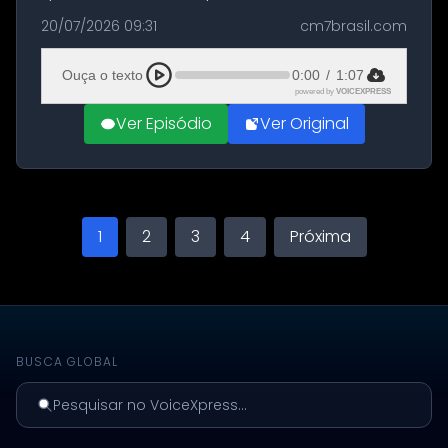
militares dos Estados Unidos estacionadas no
20/07/2026 09:31
cm7brasil.com
Aeroporto de Aqaba, na Jordânia, durante a
21ª fase da Operação Nasr 2. A...
Ouça o texto
0:00
/
1:07
powered by
VOICEXPRESS
Ver Episódio
Ver Original
1
2
3
4
Próxima
BUSCA GLOBAL
Pesquisar no VoiceXpress...