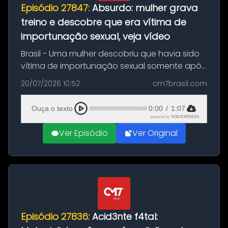
Episódio 27847:
Absurdo: mulher grava
treino e descobre que era vítima de
importunação sexual, veja vídeo
Brasil - Uma mulher descobriu que havia sido
vítima de importunação sexual somente após
assistir a um vídeo que gravou enquanto
20/07/2026 10:52
cm7brasil.com
treinava na academia de um condomínio em
Feira de Santana, na Bahia. O c...
Ouça o texto
0:00
/
1:07
powered by
VOICEXPRESS
Ver Episódio
Ver Original
Episódio 27836:
Acid3nte f4tal: