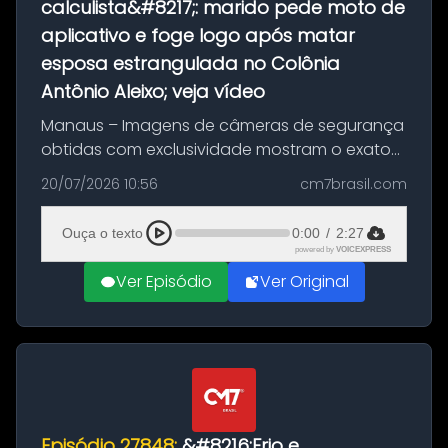
calculista&#8217;: marido pede moto de
aplicativo e foge logo após matar
esposa estrangulada no Colônia
Antônio Aleixo; veja vídeo
Manaus – Imagens de câmeras de segurança
obtidas com exclusividade mostram o exato
momento da fuga do principal suspeito da
20/07/2026 10:56
cm7brasil.com
morte de Larissa Araújo, de 28 anos. O crime
ocorreu na noite deste último d...
Ouça o texto
0:00
/
2:27
powered by
VOICEXPRESS
Ver Episódio
Ver Original
Episódio 27848:
&#8216;Frio e