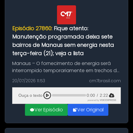
Episódio 27860:
Fique atento:
Manutenção programada deixa sete
bairros de Manaus sem energia nesta
terça-feira (21); veja a lista
Manaus – O fornecimento de energia será
interrompido temporariamente em trechos de
sete bairros de Manaus nesta terça-feira (21).
20/07/2026 11:53
cm7brasil.com
A suspensão programada ocorrerá para a
execução de serviços de manuten...
Ouça o texto
0:00
/
2:22
powered by
VOICEXPRESS
Ver Episódio
Ver Original