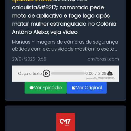
calculista&#8217;: namorado pede
moto de aplicativo e foge logo após
matar mulher estrangulada no Colônia
Antônio Aleixo; veja vídeo
Manaus – Imagens de câmeras de segurança
obtidas com exclusividade mostram o exato
momento da fuga do principal suspeito da
20/07/2026 10:56
cm7brasil.com
morte de Larissa Araújo, de 28 anos. O crime
ocorreu na noite deste último d...
Ouça o texto
0:00
/
2:29
powered by
VOICEXPRESS
Ver Episódio
Ver Original