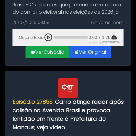
Brasil – Os eleitores que pretendem votar fora
do domicílio eleitoral nas eleições de 2026 já
podem solicitar o voto em trânsito a partir
20/07/2026 09:58
cm7brasil.com
desta segunda-feira (20). O pedido pode ser
feito até 20 de ag...
Ouça o texto
0:00
/
1:28
powered by
VOICEXPRESS
Ver Episódio
Ver Original
Episódio 27855:
Carro atinge radar após
colisão na Avenida Brasil e provoca
lentidão em frente à Prefeitura de
Manaus; veja vídeo