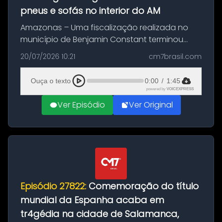
pneus e sofás no interior do AM
Amazonas – Uma fiscalização realizada no
município de Benjamin Constant terminou
com a apreensão de aproximadamente 115
20/07/2026 10:21
cm7brasil.com
quilos de entorpecentes em uma
embarcação atracada no porto da cidade. O
Ouça o texto
0:00
/
1:45
materia...
powered by
VOICEXPRESS
Ver Episódio
Ver Original
Episódio 27822:
Comemoração do título
mundial da Espanha acaba em
tr4gédia na cidade de Salamanca,