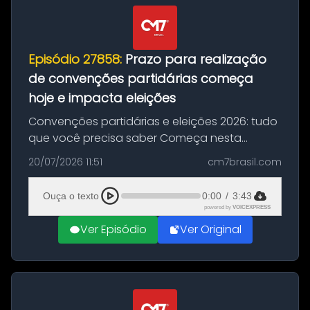
Episódio 27858:
Prazo para realização
de convenções partidárias começa
hoje e impacta eleições
Convenções partidárias e eleições 2026: tudo
que você precisa saber Começa nesta
segunda-feira e vai até 5 de agosto o prazo
20/07/2026 11:51
cm7brasil.com
para que partidos políticos e federações
partidárias realizem suas convençõ...
Ouça o texto
0:00
/
3:43
powered by
VOICEXPRESS
Ver Episódio
Ver Original