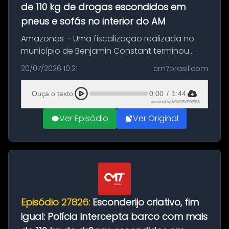
de 110 kg de drogas escondidos em
pneus e sofás no interior do AM
Amazonas – Uma fiscalização realizada no
município de Benjamin Constant terminou
com a apreensão de aproximadamente 115
20/07/2026 10:21
cm7brasil.com
quilos de entorpecentes em uma
embarcação atracada no porto da cidade. O
Ouça o texto
0:00
/
1:44
materia...
powered by
VOICEXPRESS
Ver Episódio
Ver Original
Episódio 27826:
Esconderijo criativo, fim
igual: Polícia intercepta barco com mais