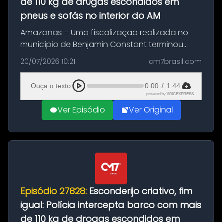
de 110 kg de dr0gas escondidos em
pneus e sofás no interior do AM
Amazonas – Uma fiscalização realizada no
município de Benjamin Constant terminou
com a apreensão de aproximadamente 115
20/07/2026 10:21
cm7brasil.com
quilos de entorpecentes em uma
embarcação atracada no porto da cidade. O
Ouça o texto
0:00
/
1:44
materia...
powered by
VOICEXPRESS
Ver Episódio
Ver Original
Episódio 27828:
Esconderijo criativo, fim
igual: Polícia intercepta barco com mais
de 110 kg de drogas escondidos em