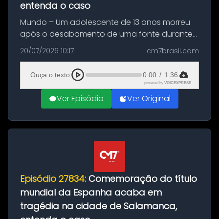
entenda o caso
Mundo – Um adolescente de 13 anos morreu
após o desabamento de uma fonte durante
as comemorações pelo título da Copa do
20/07/2026 10:17
cm7brasil.com
Mundo conquistado pela Espanha, em
Ciudad Rodrigo, na província de Salamanca,
Ouça o texto
0:00
/
1:36
no...
powered by
VOICEXPRESS
Ver Episódio
Ver Original
Episódio 27834:
Comemoração do título
mundial da Espanha acaba em
tragédia na cidade de Salamanca,