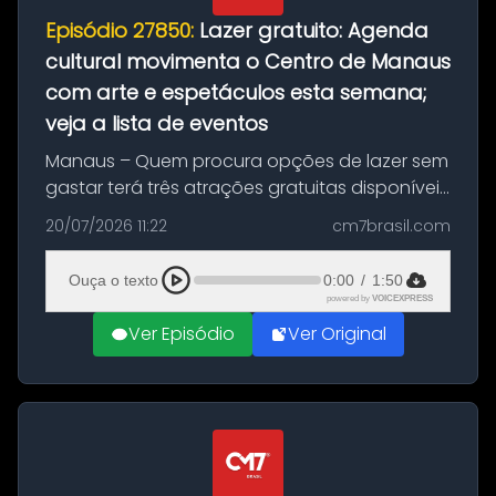
Episódio 27850:
Lazer gratuito: Agenda
cultural movimenta o Centro de Manaus
com arte e espetáculos esta semana;
veja a lista de eventos
Manaus – Quem procura opções de lazer sem
gastar terá três atrações gratuitas disponíveis
entre esta segunda-feira (20) e quinta-feira
20/07/2026 11:22
cm7brasil.com
(23). A programação inclui uma exposição
dedicada à história das ...
Ouça o texto
0:00
/
1:50
powered by
VOICEXPRESS
Ver Episódio
Ver Original