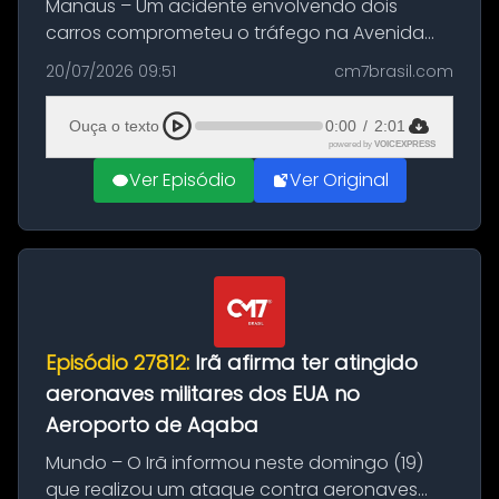
Manaus – Um acidente envolvendo dois
carros comprometeu o tráfego na Avenida
Brasil durante a manhã desta segunda-feira
20/07/2026 09:51
cm7brasil.com
(20), em frente ao complexo da Prefeitura de
Manaus, na Zona Oeste. A batida ter...
Ouça o texto
0:00
/
2:01
powered by
VOICEXPRESS
Ver Episódio
Ver Original
Episódio 27812:
Irã afirma ter atingido
aeronaves militares dos EUA no
Aeroporto de Aqaba
Mundo – O Irã informou neste domingo (19)
que realizou um ataque contra aeronaves