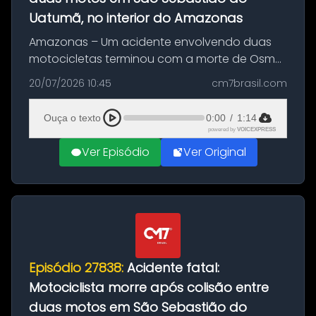
Uatumã, no interior do Amazonas
Amazonas – Um acidente envolvendo duas
motocicletas terminou com a morte de Osmar
Figueiredo de Souza, de 38 anos, no município
20/07/2026 10:45
cm7brasil.com
de São Sebastião do Uatumã, no interior do
Amazonas. A colisão ocorreu n...
Ouça o texto
0:00
/
1:14
powered by
VOICEXPRESS
Ver Episódio
Ver Original
Episódio 27838:
Acidente fatal:
Motociclista morre após colisão entre
duas motos em São Sebastião do