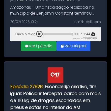
Amazonas – Uma fiscalização realizada no
município de Benjamin Constant terminou
com a apreensão de aproximadamente 115
20/07/2026 10:21
cm7brasil.com
quilos de entorpecentes em uma
embarcação atracada no porto da cidade. O
Ouça o texto
0:00
/
1:44
materia...
powered by
VOICEXPRESS
Ver Episódio
Ver Original
Episódio 27828:
Esconderijo criativo, fim
igual: Polícia intercepta barco com mais
de 110 kg de drogas escondidos em
pneus e sofás no interior do AM