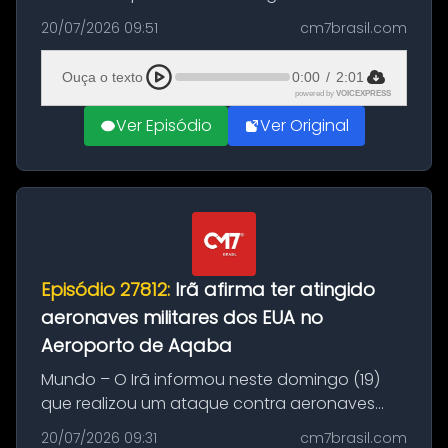
Brasil durante a manhã desta segunda-feira
20/07/2026 09:51
cm7brasil.com
(20), em frente ao complexo da Prefeitura de
Manaus, na Zona Oeste. A batida ter...
Ouça o texto
0:00
/
2:01
powered by
VOICEXPRESS
Ver Episódio
Ver Original
Episódio 27812:
Irã afirma ter atingido
aeronaves militares dos EUA no
Aeroporto de Aqaba
Mundo – O Irã informou neste domingo (19)
que realizou um ataque contra aeronaves
militares dos Estados Unidos estacionadas no
20/07/2026 09:31
cm7brasil.com