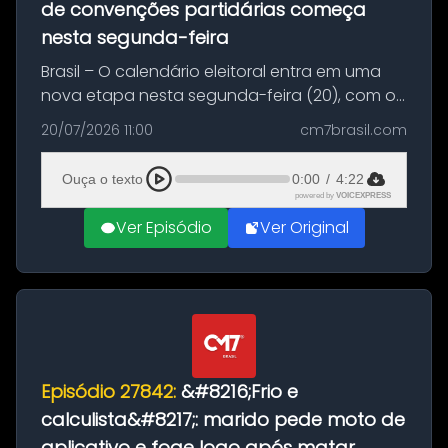
de convenções partidárias começa
nesta segunda-feira
Brasil – O calendário eleitoral entra em uma
nova etapa nesta segunda-feira (20), com o
início do período destinado às convenções
20/07/2026 11:00
cm7brasil.com
partidárias. Até 5 de agosto, partidos e
federações poderão oficializa...
Ouça o texto
0:00
/
4:22
powered by
VOICEXPRESS
Ver Episódio
Ver Original
Episódio 27842:
&#8216;Frio e
calculista&#8217;: marido pede moto de
aplicativo e foge logo após matar