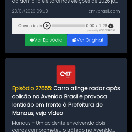
do domicílio eleitoral nas eleições de 2026 já
podem solicitar o voto em trânsito a partir
20/07/2026 09:58
cm7brasil.com
desta segunda-feira (20). O pedido pode ser
feito até 20 de ag...
Ouça o texto
0:00
/
1:28
powered by
VOICEXPRESS
Ver Episódio
Ver Original
Episódio 27855:
Carro atinge radar após
colisão na Avenida Brasil e provoca
lentidão em frente à Prefeitura de
Manaus; veja vídeo
Manaus – Um acidente envolvendo dois
carros comprometeu o tráfego na Avenida