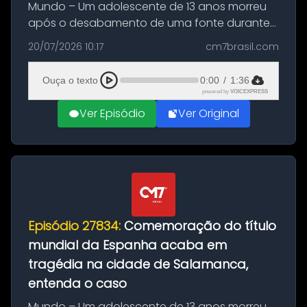
Mundo – Um adolescente de 13 anos morreu
após o desabamento de uma fonte durante
as comemorações pelo título da Copa do
20/07/2026 10:17
cm7brasil.com
Mundo conquistado pela Espanha, em
Ciudad Rodrigo, na província de Salamanca,
Ouça o texto
0:00
/
1:36
no...
powered by
VOICEXPRESS
Ver Episódio
Ver Original
Episódio 27834:
Comemoração do título
mundial da Espanha acaba em
tragédia na cidade de Salamanca,
entenda o caso
Mundo – Um adolescente de 13 anos morreu