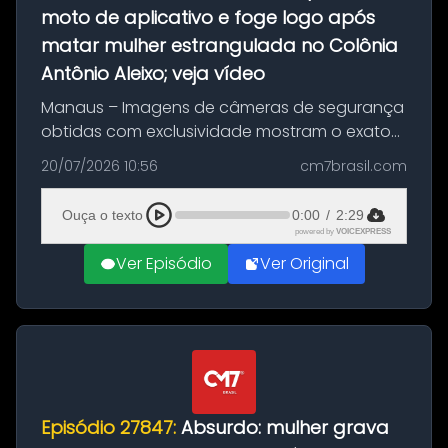
moto de aplicativo e foge logo após
matar mulher estrangulada no Colônia
Antônio Aleixo; veja vídeo
Manaus – Imagens de câmeras de segurança
obtidas com exclusividade mostram o exato
momento da fuga do principal suspeito da
20/07/2026 10:56
cm7brasil.com
morte de Larissa Araújo, de 28 anos. O crime
ocorreu na noite deste último d...
Ouça o texto
0:00
/
2:29
powered by
VOICEXPRESS
Ver Episódio
Ver Original
Episódio 27847:
Absurdo: mulher grava