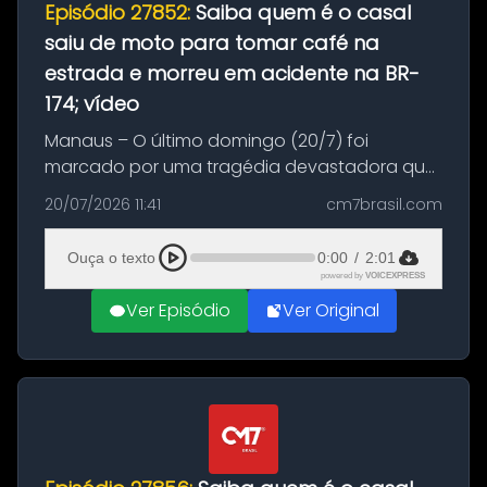
Episódio 27852:
Saiba quem é o casal
saiu de moto para tomar café na
estrada e morreu em acidente na BR-
174; vídeo
Manaus – O último domingo (20/7) foi
marcado por uma tragédia devastadora que
resultou na morte precoce de dois jovens na
20/07/2026 11:41
cm7brasil.com
BR-174, na zona rural de Manaus. Um passeio
com destino a um típico café regio...
Ouça o texto
0:00
/
2:01
powered by
VOICEXPRESS
Ver Episódio
Ver Original