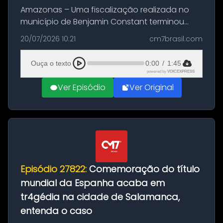
Amazonas – Uma fiscalização realizada no
município de Benjamin Constant terminou
com a apreensão de aproximadamente 115
20/07/2026 10:21
cm7brasil.com
quilos de entorpecentes em uma
embarcação atracada no porto da cidade. O
Ouça o texto
0:00
/
1:45
materia...
powered by
VOICEXPRESS
Ver Episódio
Ver Original
Episódio 27822:
Comemoração do título
mundial da Espanha acaba em
tr4gédia na cidade de Salamanca,
entenda o caso