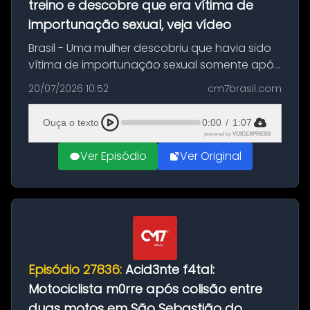
treino e descobre que era vítima de
importunação sexual, veja vídeo
Brasil - Uma mulher descobriu que havia sido
vítima de importunação sexual somente após
assistir a um vídeo que gravou enquanto
20/07/2026 10:52
cm7brasil.com
treinava na academia de um condomínio em
Feira de Santana, na Bahia. O c...
Ouça o texto
0:00
/
1:07
powered by
VOICEXPRESS
Ver Episódio
Ver Original
Episódio 27836:
Acid3nte f4tal:
Motociclista m0rre após colisão entre
duas motos em São Sebastião do