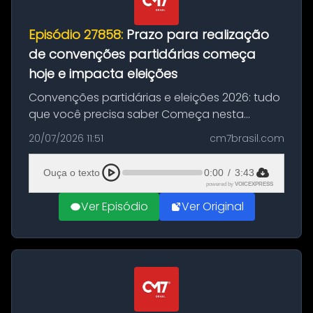
Episódio 27858:
Prazo para realização
de convenções partidárias começa
hoje e impacta eleições
Convenções partidárias e eleições 2026: tudo
que você precisa saber Começa nesta
segunda-feira e vai até 5 de agosto o prazo
20/07/2026 11:51
cm7brasil.com
para que partidos políticos e federações
partidárias realizem suas convençõ...
Ouça o texto
0:00
/
3:43
powered by
VOICEXPRESS
Ver Episódio
Ver Original