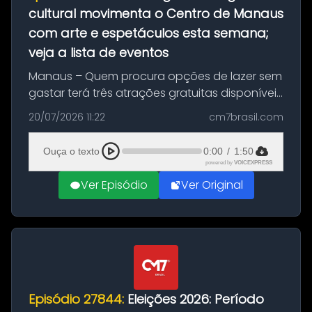
cultural movimenta o Centro de Manaus
com arte e espetáculos esta semana;
veja a lista de eventos
Manaus – Quem procura opções de lazer sem
gastar terá três atrações gratuitas disponíveis
entre esta segunda-feira (20) e quinta-feira
20/07/2026 11:22
cm7brasil.com
(23). A programação inclui uma exposição
dedicada à história das ...
Ouça o texto
0:00
/
1:50
powered by
VOICEXPRESS
Ver Episódio
Ver Original
Episódio 27844:
Eleições 2026: Período