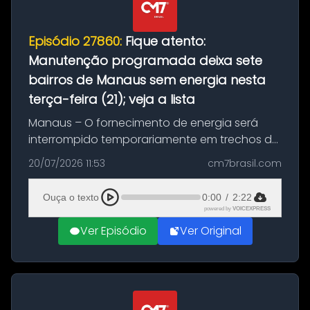
Episódio 27860:
Fique atento:
Manutenção programada deixa sete
bairros de Manaus sem energia nesta
terça-feira (21); veja a lista
Manaus – O fornecimento de energia será
interrompido temporariamente em trechos de
sete bairros de Manaus nesta terça-feira (21).
20/07/2026 11:53
cm7brasil.com
A suspensão programada ocorrerá para a
execução de serviços de manuten...
Ouça o texto
0:00
/
2:22
powered by
VOICEXPRESS
Ver Episódio
Ver Original