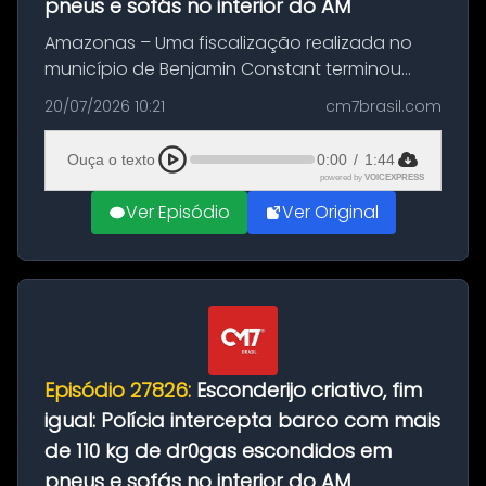
pneus e sofás no interior do AM
Amazonas – Uma fiscalização realizada no
município de Benjamin Constant terminou
com a apreensão de aproximadamente 115
20/07/2026 10:21
cm7brasil.com
quilos de entorpecentes em uma
embarcação atracada no porto da cidade. O
Ouça o texto
0:00
/
1:44
materia...
powered by
VOICEXPRESS
Ver Episódio
Ver Original
Episódio 27826:
Esconderijo criativo, fim
igual: Polícia intercepta barco com mais
de 110 kg de dr0gas escondidos em
pneus e sofás no interior do AM