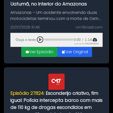
Uatumã, no interior do Amazonas
Amazonas – Um acidente envolvendo duas
motocicletas terminou com a morte de Osmar
Figueiredo de Souza, de 38 anos, no município
20/07/2026 10:45
cm7brasil.com
de São Sebastião do Uatumã, no interior do
Amazonas. A colisão ocorreu n...
Ouça o texto
0:00
/
1:14
powered by
VOICEXPRESS
Ver Episódio
Ver Original
Episódio 27824:
Esconderijo criativo, fim
igual: Polícia intercepta barco com mais
de 110 kg de drogas escondidos em