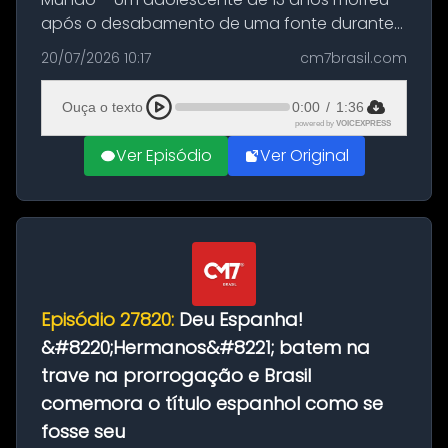
após o desabamento de uma fonte durante
as comemorações pelo título da Copa do
20/07/2026 10:17
cm7brasil.com
Mundo conquistado pela Espanha, em
Ciudad Rodrigo, na província de Salamanca,
Ouça o texto
0:00
/
1:36
no...
powered by
VOICEXPRESS
Ver Episódio
Ver Original
Episódio 27820:
Deu Espanha!
&#8220;Hermanos&#8221; batem na
trave na prorrogação e Brasil
comemora o título espanhol como se
fosse seu