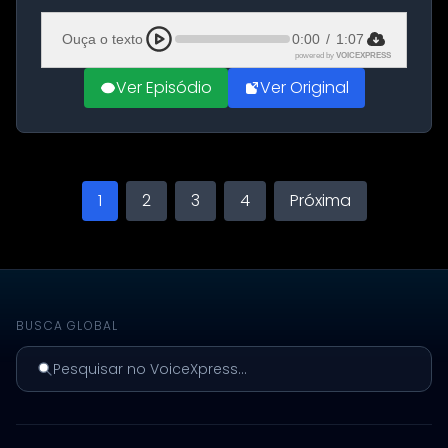
Aeroporto de Aqaba, na Jordânia, durante a
21ª fase da Operação Nasr 2. A...
Ouça o texto
0:00
/
1:07
powered by
VOICEXPRESS
Ver Episódio
Ver Original
1
2
3
4
Próxima
BUSCA GLOBAL
Pesquisar no VoiceXpress...