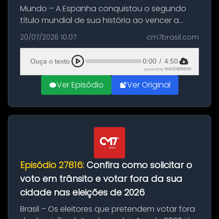
Mundo – A Espanha conquistou o segundo
título mundial de sua história ao vencer a
Argentina por 1 a 0, neste domingo (19), na
20/07/2026 10:07
cm7brasil.com
decisão da Copa do Mundo de 2026. Depois
de um duelo sem gols durante o te...
Ouça o texto
0:00
/
4:50
powered by
VOICEXPRESS
Ver Episódio
Ver Original
Episódio 27816:
Confira como solicitar o
voto em trânsito e votar fora da sua
cidade nas eleições de 2026
Brasil – Os eleitores que pretendem votar fora