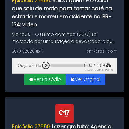
Episódio 27856:
Saiba quem é o casal
que saiu de moto para tomar café na
estrada e morreu em acidente na BR-
174; vídeo
Manaus – O último domingo (20/7) foi
marcado por uma tragédia devastadora que
resultou na morte precoce de dois jovens na
20/07/2026 11:41
cm7brasil.com
BR-174, na zona rural de Manaus. Um passeio
com destino a um típico café regio...
Ouça o texto
0:00
/
1:59
powered by
VOICEXPRESS
Ver Episódio
Ver Original
Episódio 27850:
Lazer gratuito: Agenda