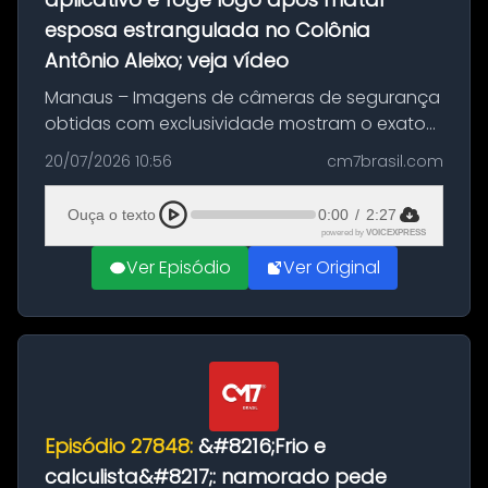
esposa estrangulada no Colônia
Antônio Aleixo; veja vídeo
Manaus – Imagens de câmeras de segurança
obtidas com exclusividade mostram o exato
momento da fuga do principal suspeito da
20/07/2026 10:56
cm7brasil.com
morte de Larissa Araújo, de 28 anos. O crime
ocorreu na noite deste último d...
Ouça o texto
0:00
/
2:27
powered by
VOICEXPRESS
Ver Episódio
Ver Original
Episódio 27848:
&#8216;Frio e
calculista&#8217;: namorado pede