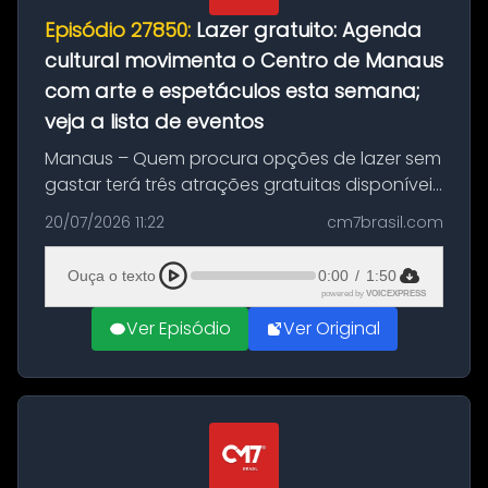
Episódio 27850:
Lazer gratuito: Agenda
cultural movimenta o Centro de Manaus
com arte e espetáculos esta semana;
veja a lista de eventos
Manaus – Quem procura opções de lazer sem
gastar terá três atrações gratuitas disponíveis
entre esta segunda-feira (20) e quinta-feira
20/07/2026 11:22
cm7brasil.com
(23). A programação inclui uma exposição
dedicada à história das ...
Ouça o texto
0:00
/
1:50
powered by
VOICEXPRESS
Ver Episódio
Ver Original