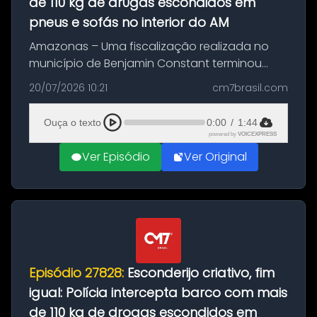
de 110 kg de dr0gas escondidos em
pneus e sofás no interior do AM
Amazonas – Uma fiscalização realizada no
município de Benjamin Constant terminou
com a apreensão de aproximadamente 115
20/07/2026 10:21
cm7brasil.com
quilos de entorpecentes em uma
embarcação atracada no porto da cidade. O
Ouça o texto
0:00
/
1:44
materia...
powered by
VOICEXPRESS
Ver Episódio
Ver Original
Episódio 27828:
Esconderijo criativo, fim
igual: Polícia intercepta barco com mais
de 110 kg de drogas escondidos em