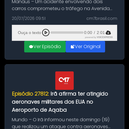
Manaus – Um acidente envolvendo dois
carros comprometeu o tráfego na Avenida
Brasil durante a manhã desta segunda-feira
20/07/2026 09:51
cm7brasil.com
(20), em frente ao complexo da Prefeitura de
Manaus, na Zona Oeste. A batida ter...
Ouça o texto
0:00
/
2:01
powered by
VOICEXPRESS
Ver Episódio
Ver Original
Episódio 27812:
Irã afirma ter atingido
aeronaves militares dos EUA no
Aeroporto de Aqaba
Mundo – O Irã informou neste domingo (19)
que realizou um ataque contra aeronaves