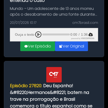
entenda o caso
Mundo – Um adolescente de 13 anos morreu
após o desabamento de uma fonte durante
as comemorações pelo título da Copa do
20/07/2026 10:17
cm7brasil.com
Mundo conquistado pela Espanha, em
Ciudad Rodrigo, na província de Salamanca,
Ouça o texto
0:00
/
1:36
no...
powered by
VOICEXPRESS
Ver Episódio
Ver Original
Episódio 27820:
Deu Espanha!
&#8220;Hermanos&#8221; batem na
trave na prorrogação e Brasil
comemora o título espanhol como se