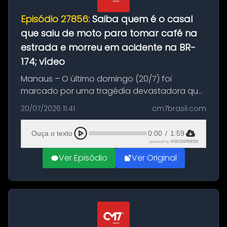
Episódio 27856:
Saiba quem é o casal
que saiu de moto para tomar café na
estrada e morreu em acidente na BR-
174; vídeo
Manaus – O último domingo (20/7) foi
marcado por uma tragédia devastadora que
resultou na morte precoce de dois jovens na
20/07/2026 11:41
cm7brasil.com
BR-174, na zona rural de Manaus. Um passeio
com destino a um típico café regio...
Ouça o texto
0:00
/
1:59
powered by
VOICEXPRESS
Ver Episódio
Ver Original