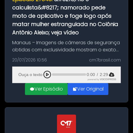
calculista&#8217;: namorado pede
moto de aplicativo e foge logo após
matar mulher estrangulada no Colônia
Antônio Aleixo; veja vídeo
Manaus – Imagens de câmeras de segurança
obtidas com exclusividade mostram o exato
momento da fuga do principal suspeito da
20/07/2026 10:56
cm7brasil.com
morte de Larissa Araújo, de 28 anos. O crime
ocorreu na noite deste último d...
Ouça o texto
0:00
/
2:29
powered by
VOICEXPRESS
Ver Episódio
Ver Original