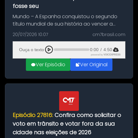
fosse seu
Mundo – A Espanha conquistou o segundo
título mundial de sua história ao vencer a
Argentina por 1 a 0, neste domingo (19), na
20/07/2026 10:07
cm7brasil.com
decisão da Copa do Mundo de 2026. Depois
de um duelo sem gols durante o te...
Ouça o texto
0:00
/
4:50
powered by
VOICEXPRESS
Ver Episódio
Ver Original
Episódio 27816:
Confira como solicitar o
voto em trânsito e votar fora da sua
cidade nas eleições de 2026