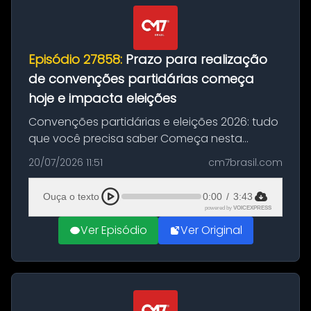
Episódio 27858:
Prazo para realização
de convenções partidárias começa
hoje e impacta eleições
Convenções partidárias e eleições 2026: tudo
que você precisa saber Começa nesta
segunda-feira e vai até 5 de agosto o prazo
20/07/2026 11:51
cm7brasil.com
para que partidos políticos e federações
partidárias realizem suas convençõ...
Ouça o texto
0:00
/
3:43
powered by
VOICEXPRESS
Ver Episódio
Ver Original