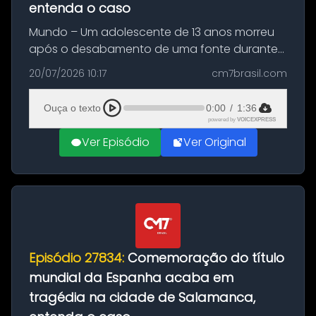
entenda o caso
Mundo – Um adolescente de 13 anos morreu
após o desabamento de uma fonte durante
as comemorações pelo título da Copa do
20/07/2026 10:17
cm7brasil.com
Mundo conquistado pela Espanha, em
Ciudad Rodrigo, na província de Salamanca,
Ouça o texto
0:00
/
1:36
no...
powered by
VOICEXPRESS
Ver Episódio
Ver Original
Episódio 27834:
Comemoração do título
mundial da Espanha acaba em
tragédia na cidade de Salamanca,