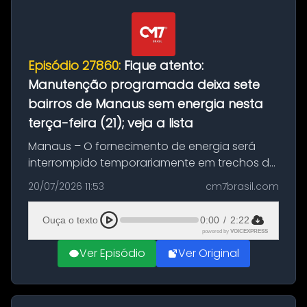
Episódio 27860:
Fique atento:
Manutenção programada deixa sete
bairros de Manaus sem energia nesta
terça-feira (21); veja a lista
Manaus – O fornecimento de energia será
interrompido temporariamente em trechos de
sete bairros de Manaus nesta terça-feira (21).
20/07/2026 11:53
cm7brasil.com
A suspensão programada ocorrerá para a
execução de serviços de manuten...
Ouça o texto
0:00
/
2:22
powered by
VOICEXPRESS
Ver Episódio
Ver Original