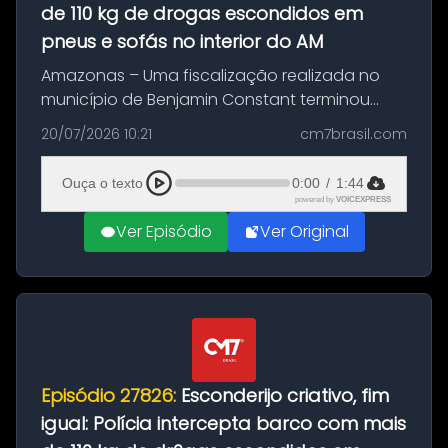
de 110 kg de drogas escondidos em
pneus e sofás no interior do AM
Amazonas – Uma fiscalização realizada no
município de Benjamin Constant terminou
com a apreensão de aproximadamente 115
20/07/2026 10:21
cm7brasil.com
quilos de entorpecentes em uma
embarcação atracada no porto da cidade. O
Ouça o texto
0:00
/
1:44
materia...
powered by
VOICEXPRESS
Ver Episódio
Ver Original
Episódio 27826:
Esconderijo criativo, fim
igual: Polícia intercepta barco com mais