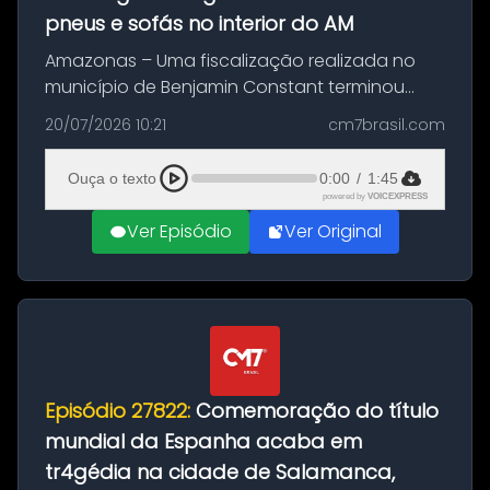
pneus e sofás no interior do AM
Amazonas – Uma fiscalização realizada no
município de Benjamin Constant terminou
com a apreensão de aproximadamente 115
20/07/2026 10:21
cm7brasil.com
quilos de entorpecentes em uma
embarcação atracada no porto da cidade. O
Ouça o texto
0:00
/
1:45
materia...
powered by
VOICEXPRESS
Ver Episódio
Ver Original
Episódio 27822:
Comemoração do título
mundial da Espanha acaba em
tr4gédia na cidade de Salamanca,