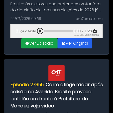
Brasil – Os eleitores que pretendem votar fora
do domicílio eleitoral nas eleições de 2026 já
podem solicitar o voto em trânsito a partir
20/07/2026 09:58
cm7brasil.com
desta segunda-feira (20). O pedido pode ser
feito até 20 de ag...
Ouça o texto
0:00
/
1:28
powered by
VOICEXPRESS
Ver Episódio
Ver Original
Episódio 27855:
Carro atinge radar após
colisão na Avenida Brasil e provoca
lentidão em frente à Prefeitura de
Manaus; veja vídeo