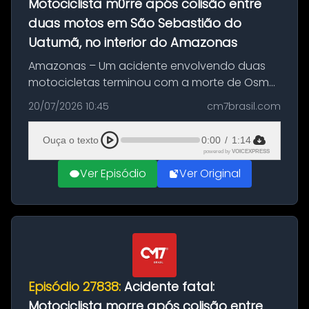
Motociclista m0rre após colisão entre
duas motos em São Sebastião do
Uatumã, no interior do Amazonas
Amazonas – Um acidente envolvendo duas
motocicletas terminou com a morte de Osmar
Figueiredo de Souza, de 38 anos, no município
20/07/2026 10:45
cm7brasil.com
de São Sebastião do Uatumã, no interior do
Amazonas. A colisão ocorreu n...
Ouça o texto
0:00
/
1:14
powered by
VOICEXPRESS
Ver Episódio
Ver Original
Episódio 27838:
Acidente fatal:
Motociclista morre após colisão entre