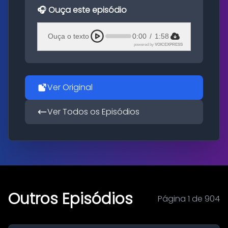
🎧 Ouça este episódio
Ouça o texto
0:00
/
1:58
powered by
VOICEXPRESS
Ver Original
Ver Todos os Episódios
Outros Episódios
Página 1 de 904