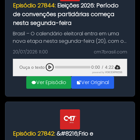
Episódio 27844:
Eleições 2026: Período
de convenções partidárias começa
nesta segunda-feira
Brasil – O calendário eleitoral entra em uma
nova etapa nesta segunda-feira (20), com o
início do período destinado às convenções
20/07/2026 11:00
cm7brasil.com
partidárias. Até 5 de agosto, partidos e
federações poderão oficializa...
Ouça o texto
0:00
/
4:22
powered by
VOICEXPRESS
Ver Episódio
Ver Original
Episódio 27842:
&#8216;Frio e