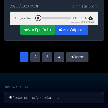
militares dos Estados Unidos estacionadas no
20/07/2026 09:31
cm7brasil.com
Aeroporto de Aqaba, na Jordânia, durante a
21ª fase da Operação Nasr 2. A...
Ouça o texto
0:00
/
1:07
powered by
VOICEXPRESS
Ver Episódio
Ver Original
1
2
3
4
Próxima
BUSCA GLOBAL
Pesquisar no VoiceXpress...