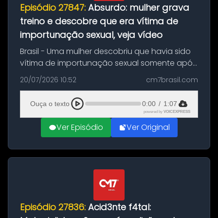
Episódio 27847:
Absurdo: mulher grava
treino e descobre que era vítima de
importunação sexual, veja vídeo
Brasil - Uma mulher descobriu que havia sido
vítima de importunação sexual somente após
assistir a um vídeo que gravou enquanto
20/07/2026 10:52
cm7brasil.com
treinava na academia de um condomínio em
Feira de Santana, na Bahia. O c...
Ouça o texto
0:00
/
1:07
powered by
VOICEXPRESS
Ver Episódio
Ver Original
Episódio 27836:
Acid3nte f4tal: