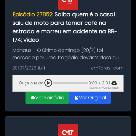
Episódio 27852:
Saiba quem é o casal
saiu de moto para tomar café na
estrada e morreu em acidente na BR-
174; vídeo
Manaus – O último domingo (20/7) foi
marcado por uma tragédia devastadora que
resultou na morte precoce de dois jovens na
20/07/2026 11:41
cm7brasil.com
BR-174, na zona rural de Manaus. Um passeio
com destino a um típico café regio...
Ouça o texto
0:00
/
2:01
powered by
VOICEXPRESS
Ver Episódio
Ver Original