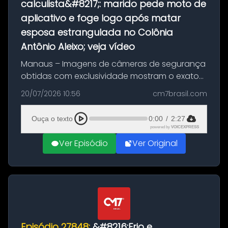
calculista&#8217;: marido pede moto de
aplicativo e foge logo após matar
esposa estrangulada no Colônia
Antônio Aleixo; veja vídeo
Manaus – Imagens de câmeras de segurança
obtidas com exclusividade mostram o exato
momento da fuga do principal suspeito da
20/07/2026 10:56
cm7brasil.com
morte de Larissa Araújo, de 28 anos. O crime
ocorreu na noite deste último d...
Ouça o texto
0:00
/
2:27
powered by
VOICEXPRESS
Ver Episódio
Ver Original
Episódio 27848:
&#8216;Frio e