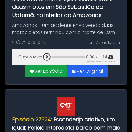
duas motos em São Sebastião do
Uatumã, no interior do Amazonas
Amazonas – Um acidente envolvendo duas
motocicletas terminou com a morte de Osmar
Figueiredo de Souza, de 38 anos, no município
20/07/2026 10:45
cm7brasil.com
de São Sebastião do Uatumã, no interior do
Amazonas. A colisão ocorreu n...
Ouça o texto
0:00
/
1:14
powered by
VOICEXPRESS
Ver Episódio
Ver Original
Episódio 27824:
Esconderijo criativo, fim
igual: Polícia intercepta barco com mais