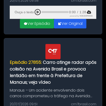
20/07/2026 09:58
cm7brasil.com
desta segunda-feira (20). O pedido pode ser
feito até 20 de ag...
Ouça o texto
0:00
/
1:28
powered by
VOICEXPRESS
Ver Episódio
Ver Original
Episódio 27855:
Carro atinge radar após
colisão na Avenida Brasil e provoca
lentidão em frente à Prefeitura de
Manaus; veja vídeo
Manaus – Um acidente envolvendo dois
carros comprometeu o tráfego na Avenida
Brasil durante a manhã desta segunda-feira
20/07/2026 09:51
cm7brasil.com