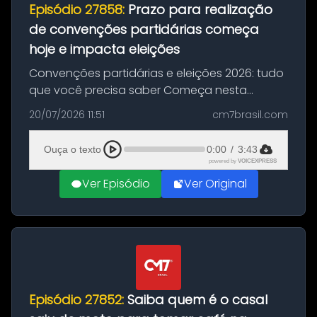
Episódio 27858:
Prazo para realização
de convenções partidárias começa
hoje e impacta eleições
Convenções partidárias e eleições 2026: tudo
que você precisa saber Começa nesta
segunda-feira e vai até 5 de agosto o prazo
20/07/2026 11:51
cm7brasil.com
para que partidos políticos e federações
partidárias realizem suas convençõ...
Ouça o texto
0:00
/
3:43
powered by
VOICEXPRESS
Ver Episódio
Ver Original
Episódio 27852:
Saiba quem é o casal