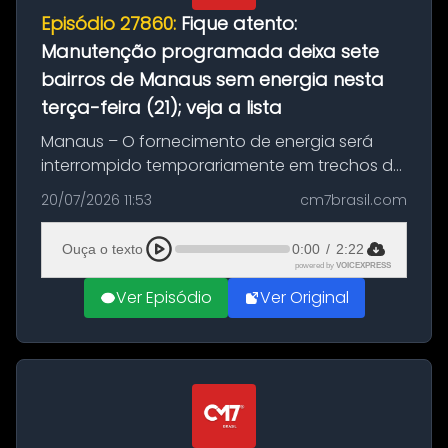
Episódio 27860:
Fique atento:
Manutenção programada deixa sete
bairros de Manaus sem energia nesta
terça-feira (21); veja a lista
Manaus – O fornecimento de energia será
interrompido temporariamente em trechos de
sete bairros de Manaus nesta terça-feira (21).
20/07/2026 11:53
cm7brasil.com
A suspensão programada ocorrerá para a
execução de serviços de manuten...
Ouça o texto
0:00
/
2:22
powered by
VOICEXPRESS
Ver Episódio
Ver Original