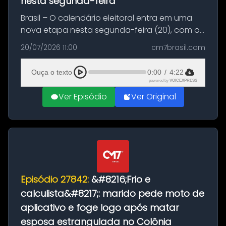
nesta segunda-feira
Brasil – O calendário eleitoral entra em uma
nova etapa nesta segunda-feira (20), com o
início do período destinado às convenções
20/07/2026 11:00
cm7brasil.com
partidárias. Até 5 de agosto, partidos e
federações poderão oficializa...
Ouça o texto
0:00
/
4:22
powered by
VOICEXPRESS
Ver Episódio
Ver Original
Episódio 27842:
&#8216;Frio e
calculista&#8217;: marido pede moto de
aplicativo e foge logo após matar
esposa estrangulada no Colônia