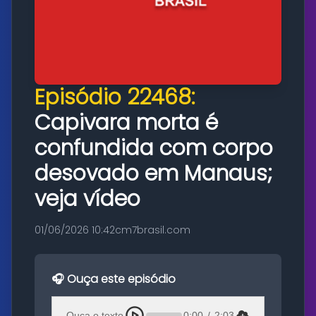
Episódio 22468:
Capivara morta é
confundida com corpo
desovado em Manaus;
veja vídeo
01/06/2026 10:42
cm7brasil.com
🎧 Ouça este episódio
Ouça o texto
0:00
/
2:03