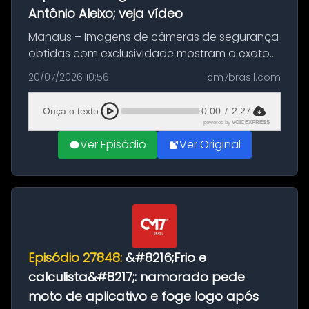
Antônio Aleixo; veja vídeo
Manaus – Imagens de câmeras de segurança
obtidas com exclusividade mostram o exato
momento da fuga do principal suspeito da
20/07/2026 10:56
cm7brasil.com
morte de Larissa Araújo, de 28 anos. O crime
ocorreu na noite deste último d...
Ouça o texto
0:00
/
2:27
powered by
VOICEXPRESS
Ver Episódio
Ver Original
Episódio 27848:
&#8216;Frio e
calculista&#8217;: namorado pede
moto de aplicativo e foge logo após