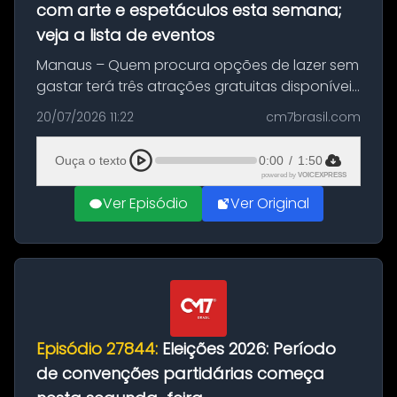
com arte e espetáculos esta semana;
veja a lista de eventos
Manaus – Quem procura opções de lazer sem
gastar terá três atrações gratuitas disponíveis
entre esta segunda-feira (20) e quinta-feira
20/07/2026 11:22
cm7brasil.com
(23). A programação inclui uma exposição
dedicada à história das ...
Ouça o texto
0:00
/
1:50
powered by
VOICEXPRESS
Ver Episódio
Ver Original
Episódio 27844:
Eleições 2026: Período
de convenções partidárias começa