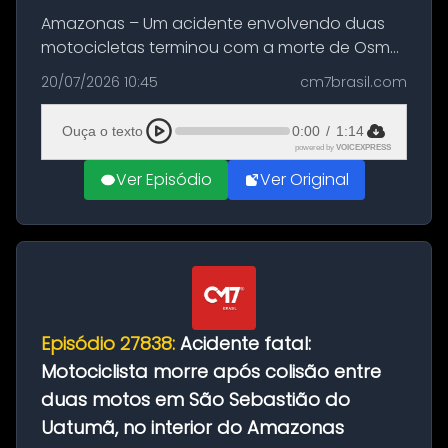
Amazonas – Um acidente envolvendo duas
motocicletas terminou com a morte de Osmar
Figueiredo de Souza, de 38 anos, no município
20/07/2026 10:45
cm7brasil.com
de São Sebastião do Uatumã, no interior do
Amazonas. A colisão ocorreu n...
Ouça o texto
0:00
/
1:14
powered by
VOICEXPRESS
Ver Episódio
Ver Original
Episódio 27838:
Acidente fatal:
Motociclista morre após colisão entre
duas motos em São Sebastião do
Uatumã, no interior do Amazonas