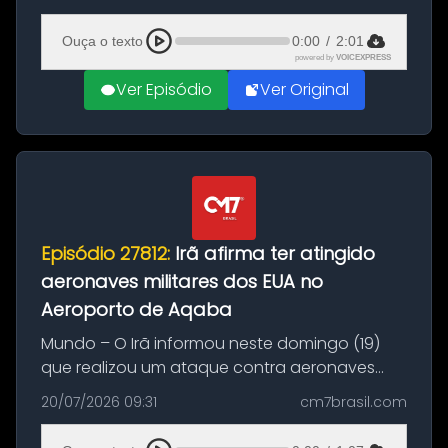
(20), em frente ao complexo da Prefeitura de
Manaus, na Zona Oeste. A batida ter...
Ouça o texto
0:00
/
2:01
powered by
VOICEXPRESS
Ver Episódio
Ver Original
Episódio 27812:
Irã afirma ter atingido
aeronaves militares dos EUA no
Aeroporto de Aqaba
Mundo – O Irã informou neste domingo (19)
que realizou um ataque contra aeronaves
militares dos Estados Unidos estacionadas no
20/07/2026 09:31
cm7brasil.com
Aeroporto de Aqaba, na Jordânia, durante a
21ª fase da Operação Nasr 2. A...