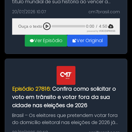
título mundial de sua história ao vencer a
Argentina por 1 a 0, neste domingo (19), na
20/07/2026 10:07
cm7brasil.com
decisão da Copa do Mundo de 2026. Depois
de um duelo sem gols durante o te...
Ouça o texto
0:00
/
4:50
powered by
VOICEXPRESS
Ver Episódio
Ver Original
Episódio 27816:
Confira como solicitar o
voto em trânsito e votar fora da sua
cidade nas eleições de 2026
Brasil – Os eleitores que pretendem votar fora
do domicílio eleitoral nas eleições de 2026 já
podem solicitar o voto em trânsito a partir