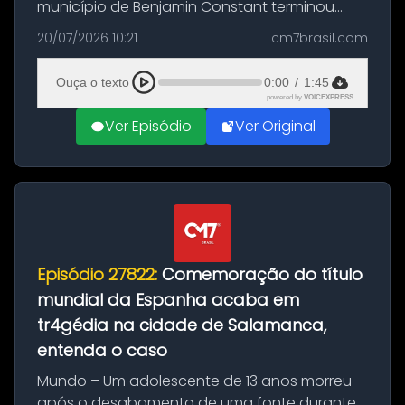
município de Benjamin Constant terminou
com a apreensão de aproximadamente 115
20/07/2026 10:21
cm7brasil.com
quilos de entorpecentes em uma
embarcação atracada no porto da cidade. O
Ouça o texto
0:00
/
1:45
materia...
powered by
VOICEXPRESS
Ver Episódio
Ver Original
Episódio 27822:
Comemoração do título
mundial da Espanha acaba em
tr4gédia na cidade de Salamanca,
entenda o caso
Mundo – Um adolescente de 13 anos morreu
após o desabamento de uma fonte durante