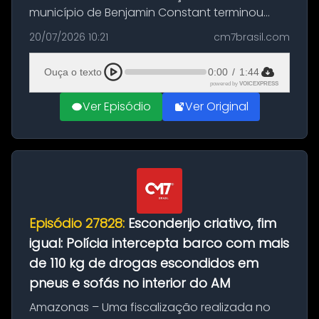
município de Benjamin Constant terminou
com a apreensão de aproximadamente 115
20/07/2026 10:21
cm7brasil.com
quilos de entorpecentes em uma
embarcação atracada no porto da cidade. O
Ouça o texto
0:00
/
1:44
materia...
powered by
VOICEXPRESS
Ver Episódio
Ver Original
Episódio 27828:
Esconderijo criativo, fim
igual: Polícia intercepta barco com mais
de 110 kg de drogas escondidos em
pneus e sofás no interior do AM
Amazonas – Uma fiscalização realizada no