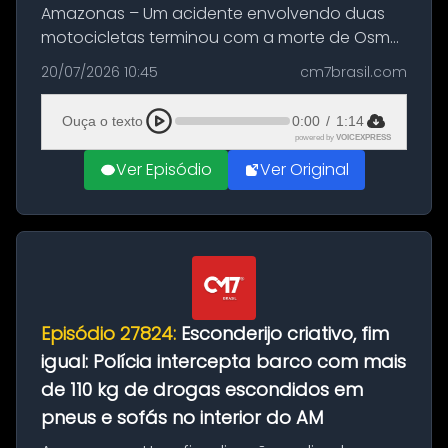
Amazonas – Um acidente envolvendo duas
motocicletas terminou com a morte de Osmar
Figueiredo de Souza, de 38 anos, no município
20/07/2026 10:45
cm7brasil.com
de São Sebastião do Uatumã, no interior do
Amazonas. A colisão ocorreu n...
Ouça o texto
0:00
/
1:14
powered by
VOICEXPRESS
Ver Episódio
Ver Original
Episódio 27824:
Esconderijo criativo, fim
igual: Polícia intercepta barco com mais
de 110 kg de drogas escondidos em
pneus e sofás no interior do AM