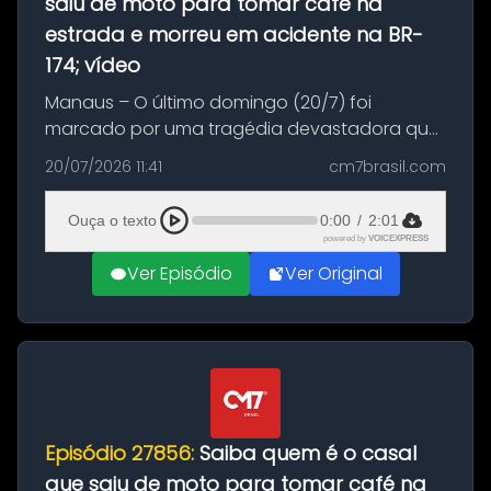
saiu de moto para tomar café na
estrada e morreu em acidente na BR-
174; vídeo
Manaus – O último domingo (20/7) foi
marcado por uma tragédia devastadora que
resultou na morte precoce de dois jovens na
20/07/2026 11:41
cm7brasil.com
BR-174, na zona rural de Manaus. Um passeio
com destino a um típico café regio...
Ouça o texto
0:00
/
2:01
powered by
VOICEXPRESS
Ver Episódio
Ver Original
Episódio 27856:
Saiba quem é o casal
que saiu de moto para tomar café na