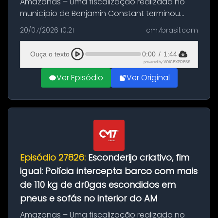
Amazonas – Uma fiscalização realizada no
município de Benjamin Constant terminou
com a apreensão de aproximadamente 115
20/07/2026 10:21
cm7brasil.com
quilos de entorpecentes em uma
embarcação atracada no porto da cidade. O
Ouça o texto
0:00
/
1:44
materia...
powered by
VOICEXPRESS
Ver Episódio
Ver Original
Episódio 27826:
Esconderijo criativo, fim
igual: Polícia intercepta barco com mais
de 110 kg de dr0gas escondidos em
pneus e sofás no interior do AM
Amazonas – Uma fiscalização realizada no