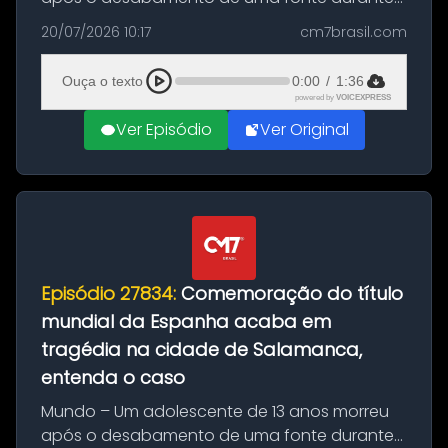
as comemorações pelo título da Copa do
20/07/2026 10:17
cm7brasil.com
Mundo conquistado pela Espanha, em
Ciudad Rodrigo, na província de Salamanca,
Ouça o texto
0:00
/
1:36
no...
powered by
VOICEXPRESS
Ver Episódio
Ver Original
Episódio 27834:
Comemoração do título
mundial da Espanha acaba em
tragédia na cidade de Salamanca,
entenda o caso
Mundo – Um adolescente de 13 anos morreu
após o desabamento de uma fonte durante