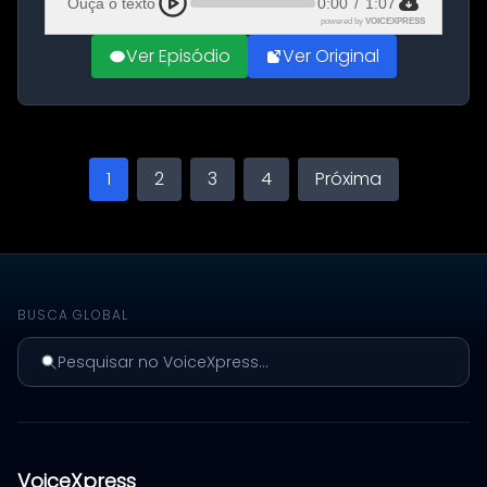
Ouça o texto
0:00
/
1:07
powered by
VOICEXPRESS
Ver Episódio
Ver Original
1
2
3
4
Próxima
BUSCA GLOBAL
Pesquisar no VoiceXpress...
VoiceXpress