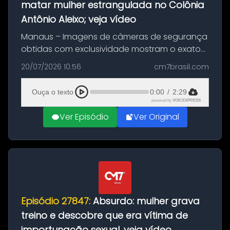
matar mulher estrangulada no Colônia
Antônio Aleixo; veja vídeo
Manaus – Imagens de câmeras de segurança
obtidas com exclusividade mostram o exato
momento da fuga do principal suspeito da
20/07/2026 10:56
cm7brasil.com
morte de Larissa Araújo, de 28 anos. O crime
ocorreu na noite deste último d...
Ouça o texto
0:00
/
2:29
powered by
VOICEXPRESS
Ver Episódio
Ver Original
Episódio 27847:
Absurdo: mulher grava
treino e descobre que era vítima de
importunação sexual, veja vídeo