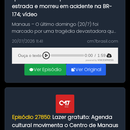
estrada e morreu em acidente na BR-
174; vídeo
Manaus – O último domingo (20/7) foi
marcado por uma tragédia devastadora que
resultou na morte precoce de dois jovens na
20/07/2026 11:41
cm7brasil.com
BR-174, na zona rural de Manaus. Um passeio
com destino a um típico café regio...
Ouça o texto
0:00
/
1:59
powered by
VOICEXPRESS
Ver Episódio
Ver Original
Episódio 27850:
Lazer gratuito: Agenda
cultural movimenta o Centro de Manaus