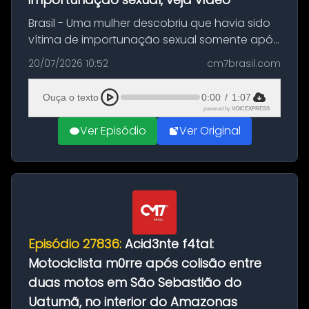
Brasil - Uma mulher descobriu que havia sido
vítima de importunação sexual somente após
assistir a um vídeo que gravou enquanto
20/07/2026 10:52
cm7brasil.com
treinava na academia de um condomínio em
Feira de Santana, na Bahia. O c...
Ouça o texto
0:00
/
1:07
powered by
VOICEXPRESS
Ver Episódio
Ver Original
Episódio 27836:
Acid3nte f4tal:
Motociclista m0rre após colisão entre
duas motos em São Sebastião do
Uatumã, no interior do Amazonas