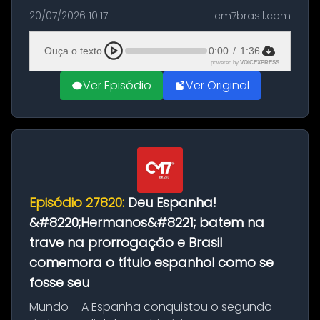
as comemorações pelo título da Copa do
20/07/2026 10:17
cm7brasil.com
Mundo conquistado pela Espanha, em
Ciudad Rodrigo, na província de Salamanca,
Ouça o texto
0:00
/
1:36
no...
powered by
VOICEXPRESS
Ver Episódio
Ver Original
Episódio 27820:
Deu Espanha!
&#8220;Hermanos&#8221; batem na
trave na prorrogação e Brasil
comemora o título espanhol como se
fosse seu
Mundo – A Espanha conquistou o segundo