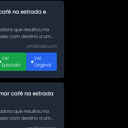
café na estrada e
adora que resultou na
sseio com destino a um
cm7brasil.com
Ver
Ver
Episódio
Original
omar café na estrada
adora que resultou na
sseio com destino a um