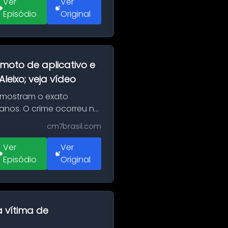
Ver
Ver
Episódio
Original
moto de aplicativo e
eixo; veja vídeo
 mostram o exato
 anos. O crime ocorreu na
cm7brasil.com
Ver
Ver
Episódio
Original
a vítima de