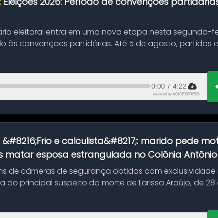
:
Eleições 2026: Período de convenções partidári
ário eleitoral entra em uma nova etapa nesta segunda-fei
o às convenções partidárias. Até 5 de agosto, partidos
0:00
/
4:22
powered by
VOICEXPRESS
:
&#8216;Frio e calculista&#8217;: marido pede mot
 matar esposa estrangulada no Colônia Antônio A
s de câmeras de segurança obtidas com exclusividade
do principal suspeito da morte de Larissa Araújo, de 28
 d...