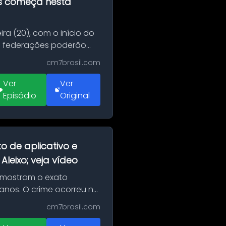
as começa nesta
ra (20), com o início do
 e federações poderão
cm7brasil.com
Ver
Ver
Episódio
Original
o de aplicativo e
leixo; veja vídeo
 mostram o exato
 anos. O crime ocorreu na
cm7brasil.com