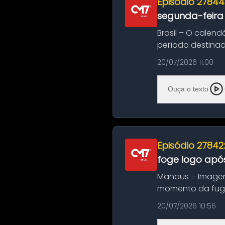
Episódio 27844
segunda-feira
Brasil – O calend
período destinad
oficializa...
20/07/2026 11:00
Ouça o texto
Episódio 27842
foge logo após
Manaus – Imagen
momento da fuga 
noite deste último
20/07/2026 10:56