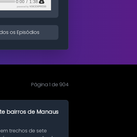
0:00
/
1:38
powered by
VOICEXPRESS
dos os Episódios
Página 1 de 904
te bairros de Manaus
 em trechos de sete