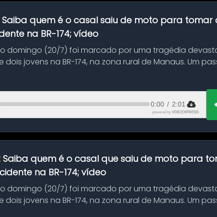
:
Saiba quem é o casal saiu de moto para tomar 
dente na BR-174; vídeo
mo domingo (20/7) foi marcado por uma tragédia devast
 dois jovens na BR-174, na zona rural de Manaus. Um pa
.
0:00
/
2:01
powered by
VOICEXPRESS
:
Saiba quem é o casal que saiu de moto para t
idente na BR-174; vídeo
mo domingo (20/7) foi marcado por uma tragédia devast
 dois jovens na BR-174, na zona rural de Manaus. Um pa
.