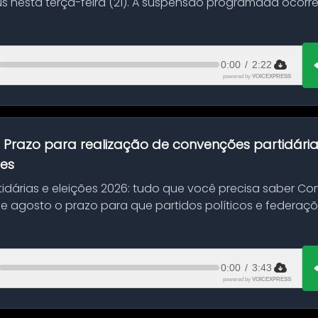
s nesta terça-feira (21). A suspensão programada ocorr
en...
0:00
/
2:22
powered by
VOICEXPRESS
:
Prazo para realização de convenções partidári
ões
idárias e eleições 2026: tudo que você precisa saber 
 de agosto o prazo para que partidos políticos e federaçõ
0:00
/
3:43
powered by
VOICEXPRESS