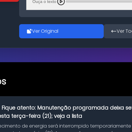
Ouça o texto
Ver Original
Ver To
os
:
Fique atento: Manutenção programada deixa se
ta terça-feira (21); veja a lista
ecimento de energia será interrompido temporariamente