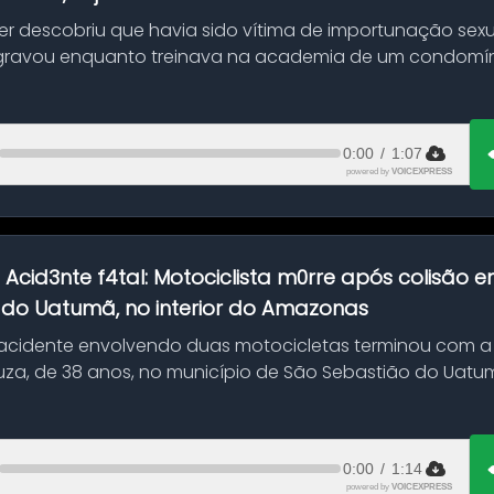
her descobriu que havia sido vítima de importunação sexu
gravou enquanto treinava na academia de um condomíni
0:00
/
1:07
powered by
VOICEXPRESS
:
Acid3nte f4tal: Motociclista m0rre após colisão
 do Uatumã, no interior do Amazonas
cidente envolvendo duas motocicletas terminou com a
uza, de 38 anos, no município de São Sebastião do Uatumã
ão ocorreu n...
0:00
/
1:14
powered by
VOICEXPRESS