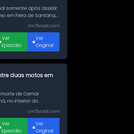
al somente após assistir
o em Feira de Santana,
cm7brasil.com
Ver
Ver
Episódio
Original
 entre duas motos em
 morte de Osmar
, no interior do
cm7brasil.com
Ver
Ver
Episódio
Original