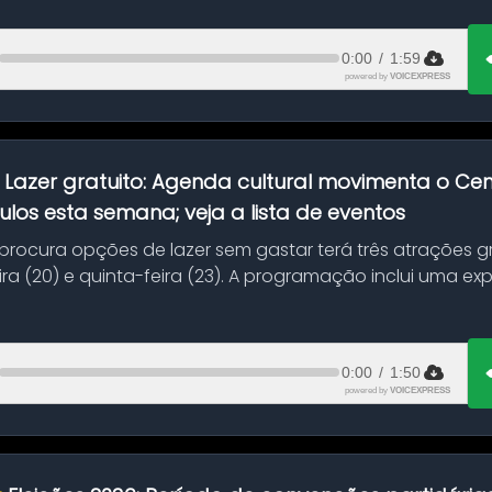
0:00
/
1:59
powered by
VOICEXPRESS
:
Lazer gratuito: Agenda cultural movimenta o C
ulos esta semana; veja a lista de eventos
ocura opções de lazer sem gastar terá três atrações gra
ra (20) e quinta-feira (23). A programação inclui uma e
0:00
/
1:50
powered by
VOICEXPRESS