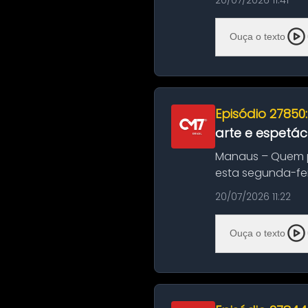
20/07/2026 11:41
Ouça o texto
Episódio 27850
arte e espetác
Manaus – Quem pr
esta segunda-fei
história das ...
20/07/2026 11:22
Ouça o texto