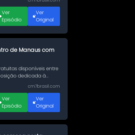
cm7brasil.com
Ver
Ver
Episódio
Original
entro de Manaus com
tuitas disponíveis entre
xposição dedicada à
cm7brasil.com
Ver
Ver
Episódio
Original