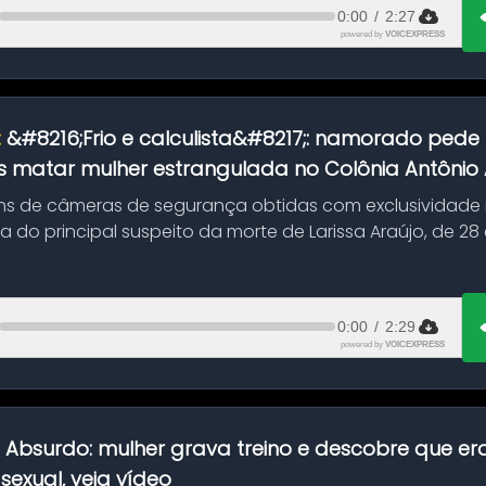
0:00
/
2:27
powered by
VOICEXPRESS
:
&#8216;Frio e calculista&#8217;: namorado pede 
 matar mulher estrangulada no Colônia Antônio Al
s de câmeras de segurança obtidas com exclusividade
do principal suspeito da morte de Larissa Araújo, de 28
 d...
0:00
/
2:29
powered by
VOICEXPRESS
:
Absurdo: mulher grava treino e descobre que er
exual, veja vídeo