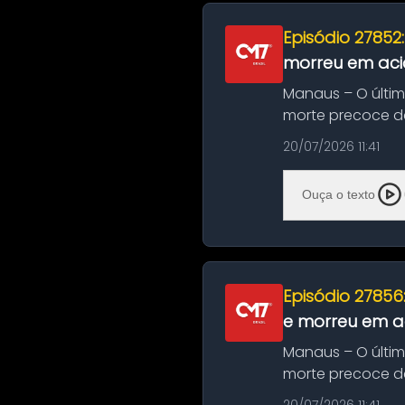
Episódio 27852
morreu em aci
Manaus – O últi
morte precoce de
típico café regio..
20/07/2026 11:41
Ouça o texto
Episódio 27856
e morreu em ac
Manaus – O últi
morte precoce de
típico café regio..