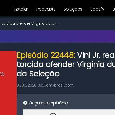
Instalar
Podcasts
Soluções
Spotify
B
 torcida ofender Virginia duran...
Episódio 22448:
Vini Jr. r
torcida ofender Virginia d
da Seleção
01/06/2026 08:51
cm7brasil.com
🎧 Ouça este episódio