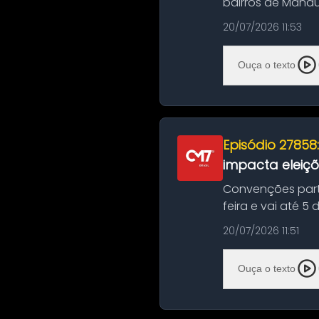
bairros de Manau
serviços de manut
20/07/2026 11:53
Ouça o texto
Episódio 27858
impacta eleiç
Convenções part
feira e vai até 5
suas convençõ...
20/07/2026 11:51
Ouça o texto