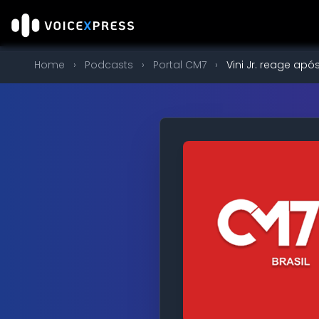
Home
›
Podcasts
›
Portal CM7
›
Vini Jr. reage após