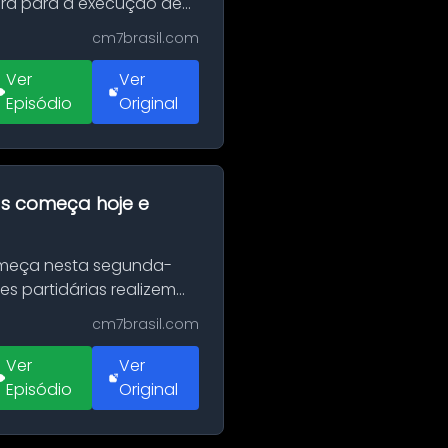
erá para a execução de
cm7brasil.com
Ver
Ver
Episódio
Original
as começa hoje e
Começa nesta segunda-
es partidárias realizem
cm7brasil.com
Ver
Ver
Episódio
Original