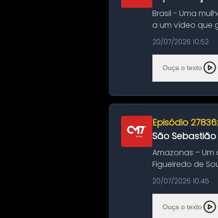
Brasil - Uma mul
a um vídeo que 
na Bahia. O c...
20/07/2026 10:52
Ouça o texto
Episódio 27836
São Sebastião
Amazonas – Um a
Figueiredo de So
Amazonas. A colis
20/07/2026 10:45
Ouça o texto