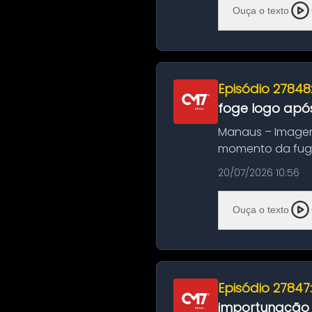
Ouça o texto
Episódio 27848
foge logo após
Manaus – Imagen
momento da fuga 
noite deste último
20/07/2026 10:56
Ouça o texto
Episódio 27847
importunação s