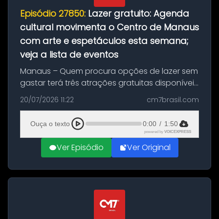
Episódio 27850:
Lazer gratuito: Agenda
cultural movimenta o Centro de Manaus
com arte e espetáculos esta semana;
veja a lista de eventos
Manaus – Quem procura opções de lazer sem
gastar terá três atrações gratuitas disponíveis
entre esta segunda-feira (20) e quinta-feira
20/07/2026 11:22
cm7brasil.com
(23). A programação inclui uma exposição
dedicada à história das ...
Ouça o texto
0:00
/
1:50
powered by
VOICEXPRESS
Ver Episódio
Ver Original