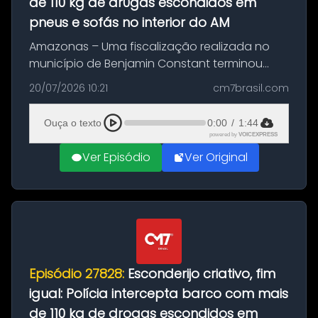
de 110 kg de dr0gas escondidos em
pneus e sofás no interior do AM
Amazonas – Uma fiscalização realizada no
município de Benjamin Constant terminou
com a apreensão de aproximadamente 115
20/07/2026 10:21
cm7brasil.com
quilos de entorpecentes em uma
embarcação atracada no porto da cidade. O
Ouça o texto
0:00
/
1:44
materia...
powered by
VOICEXPRESS
Ver Episódio
Ver Original
Episódio 27828:
Esconderijo criativo, fim
igual: Polícia intercepta barco com mais
de 110 kg de drogas escondidos em