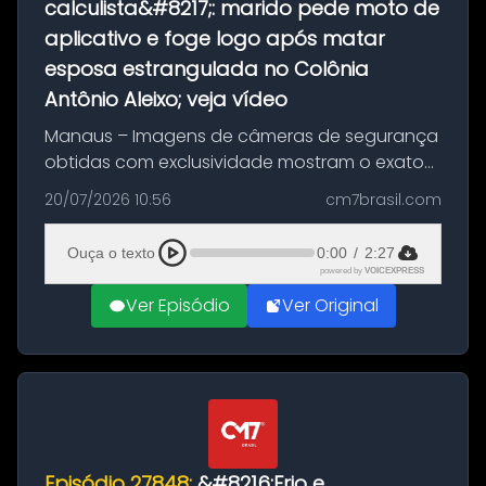
calculista&#8217;: marido pede moto de
aplicativo e foge logo após matar
esposa estrangulada no Colônia
Antônio Aleixo; veja vídeo
Manaus – Imagens de câmeras de segurança
obtidas com exclusividade mostram o exato
momento da fuga do principal suspeito da
20/07/2026 10:56
cm7brasil.com
morte de Larissa Araújo, de 28 anos. O crime
ocorreu na noite deste último d...
Ouça o texto
0:00
/
2:27
powered by
VOICEXPRESS
Ver Episódio
Ver Original
Episódio 27848:
&#8216;Frio e