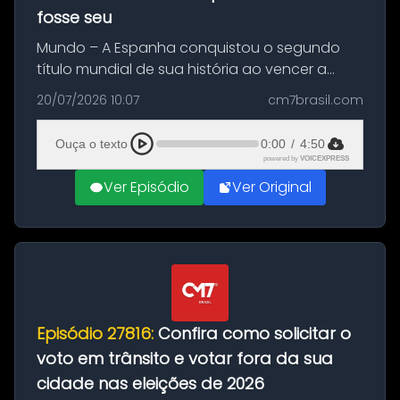
fosse seu
Mundo – A Espanha conquistou o segundo
título mundial de sua história ao vencer a
Argentina por 1 a 0, neste domingo (19), na
20/07/2026 10:07
cm7brasil.com
decisão da Copa do Mundo de 2026. Depois
de um duelo sem gols durante o te...
Ouça o texto
0:00
/
4:50
powered by
VOICEXPRESS
Ver Episódio
Ver Original
Episódio 27816:
Confira como solicitar o
voto em trânsito e votar fora da sua
cidade nas eleições de 2026