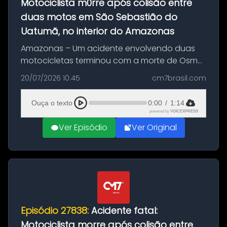
Motociclista m0rre após colisão entre
duas motos em São Sebastião do
Uatumã, no interior do Amazonas
Amazonas – Um acidente envolvendo duas
motocicletas terminou com a morte de Osmar
Figueiredo de Souza, de 38 anos, no município
20/07/2026 10:45
cm7brasil.com
de São Sebastião do Uatumã, no interior do
Amazonas. A colisão ocorreu n...
Ouça o texto
0:00
/
1:14
powered by
VOICEXPRESS
Ver Episódio
Ver Original
Episódio 27838:
Acidente fatal:
Motociclista morre após colisão entre