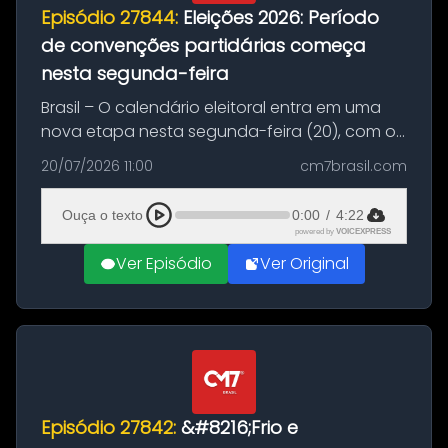
Episódio 27844:
Eleições 2026: Período
de convenções partidárias começa
nesta segunda-feira
Brasil – O calendário eleitoral entra em uma
nova etapa nesta segunda-feira (20), com o
início do período destinado às convenções
20/07/2026 11:00
cm7brasil.com
partidárias. Até 5 de agosto, partidos e
federações poderão oficializa...
Ouça o texto
0:00
/
4:22
powered by
VOICEXPRESS
Ver Episódio
Ver Original
Episódio 27842:
&#8216;Frio e