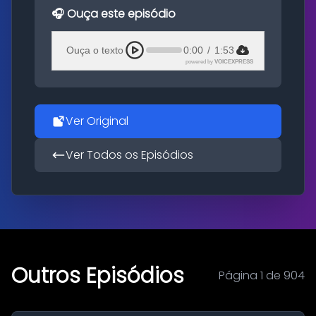
🎧 Ouça este episódio
Ouça o texto
0:00
/
1:53
powered by
VOICEXPRESS
Ver Original
Ver Todos os Episódios
Outros Episódios
Página 1 de 904