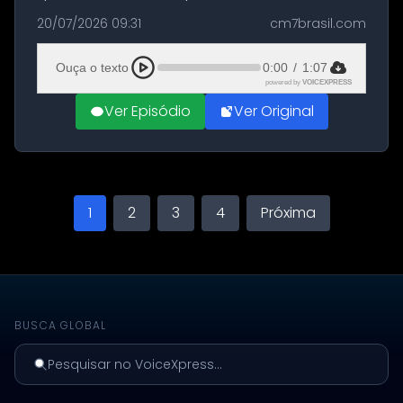
militares dos Estados Unidos estacionadas no
20/07/2026 09:31
cm7brasil.com
Aeroporto de Aqaba, na Jordânia, durante a
21ª fase da Operação Nasr 2. A...
Ouça o texto
0:00
/
1:07
powered by
VOICEXPRESS
Ver Episódio
Ver Original
1
2
3
4
Próxima
BUSCA GLOBAL
Pesquisar no VoiceXpress...