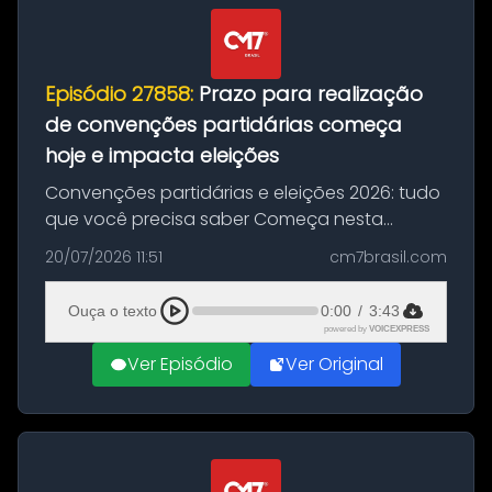
Episódio 27858:
Prazo para realização
de convenções partidárias começa
hoje e impacta eleições
Convenções partidárias e eleições 2026: tudo
que você precisa saber Começa nesta
segunda-feira e vai até 5 de agosto o prazo
20/07/2026 11:51
cm7brasil.com
para que partidos políticos e federações
partidárias realizem suas convençõ...
Ouça o texto
0:00
/
3:43
powered by
VOICEXPRESS
Ver Episódio
Ver Original