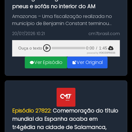
pneus e sofás no interior do AM
Amazonas – Uma fiscalização realizada no
município de Benjamin Constant terminou
com a apreensão de aproximadamente 115
20/07/2026 10:21
cm7brasil.com
quilos de entorpecentes em uma
embarcação atracada no porto da cidade. O
Ouça o texto
0:00
/
1:45
materia...
powered by
VOICEXPRESS
Ver Episódio
Ver Original
Episódio 27822:
Comemoração do título
mundial da Espanha acaba em
tr4gédia na cidade de Salamanca,