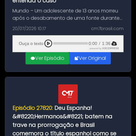
entenda o caso
Mundo – Um adolescente de 13 anos morreu
após o desabamento de uma fonte durante
as comemorações pelo título da Copa do
20/07/2026 10:17
cm7brasil.com
Mundo conquistado pela Espanha, em
Ciudad Rodrigo, na província de Salamanca,
Ouça o texto
0:00
/
1:36
no...
powered by
VOICEXPRESS
Ver Episódio
Ver Original
Episódio 27820:
Deu Espanha!
&#8220;Hermanos&#8221; batem na
trave na prorrogação e Brasil
comemora o título espanhol como se