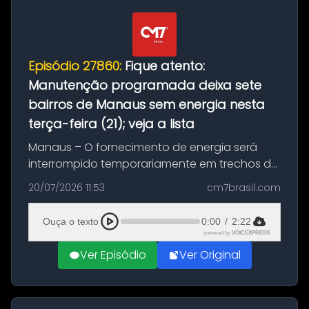
Episódio 27860:
Fique atento:
Manutenção programada deixa sete
bairros de Manaus sem energia nesta
terça-feira (21); veja a lista
Manaus – O fornecimento de energia será
interrompido temporariamente em trechos de
sete bairros de Manaus nesta terça-feira (21).
20/07/2026 11:53
cm7brasil.com
A suspensão programada ocorrerá para a
execução de serviços de manuten...
Ouça o texto
0:00
/
2:22
powered by
VOICEXPRESS
Ver Episódio
Ver Original