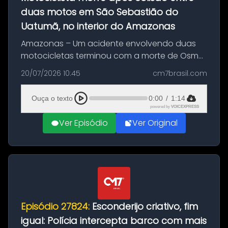
duas motos em São Sebastião do
Uatumã, no interior do Amazonas
Amazonas – Um acidente envolvendo duas
motocicletas terminou com a morte de Osmar
Figueiredo de Souza, de 38 anos, no município
20/07/2026 10:45
cm7brasil.com
de São Sebastião do Uatumã, no interior do
Amazonas. A colisão ocorreu n...
Ouça o texto
0:00
/
1:14
powered by
VOICEXPRESS
Ver Episódio
Ver Original
Episódio 27824:
Esconderijo criativo, fim
igual: Polícia intercepta barco com mais