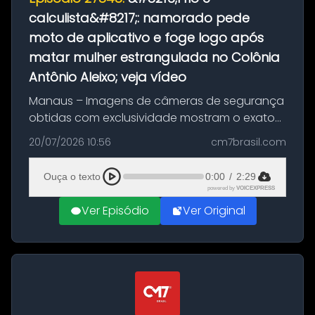
calculista&#8217;: namorado pede
moto de aplicativo e foge logo após
matar mulher estrangulada no Colônia
Antônio Aleixo; veja vídeo
Manaus – Imagens de câmeras de segurança
obtidas com exclusividade mostram o exato
momento da fuga do principal suspeito da
20/07/2026 10:56
cm7brasil.com
morte de Larissa Araújo, de 28 anos. O crime
ocorreu na noite deste último d...
Ouça o texto
0:00
/
2:29
powered by
VOICEXPRESS
Ver Episódio
Ver Original