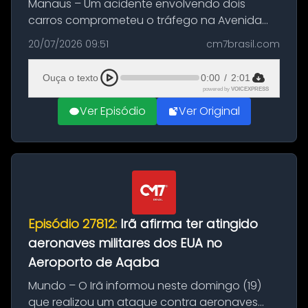
Manaus – Um acidente envolvendo dois
carros comprometeu o tráfego na Avenida
Brasil durante a manhã desta segunda-feira
20/07/2026 09:51
cm7brasil.com
(20), em frente ao complexo da Prefeitura de
Manaus, na Zona Oeste. A batida ter...
Ouça o texto
0:00
/
2:01
powered by
VOICEXPRESS
Ver Episódio
Ver Original
Episódio 27812:
Irã afirma ter atingido
aeronaves militares dos EUA no
Aeroporto de Aqaba
Mundo – O Irã informou neste domingo (19)
que realizou um ataque contra aeronaves