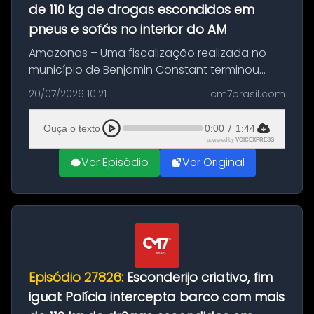
de 110 kg de drogas escondidos em
pneus e sofás no interior do AM
Amazonas – Uma fiscalização realizada no
município de Benjamin Constant terminou
com a apreensão de aproximadamente 115
20/07/2026 10:21
cm7brasil.com
quilos de entorpecentes em uma
embarcação atracada no porto da cidade. O
Ouça o texto
0:00
/
1:44
materia...
powered by
VOICEXPRESS
Ver Episódio
Ver Original
Episódio 27826:
Esconderijo criativo, fim
igual: Polícia intercepta barco com mais