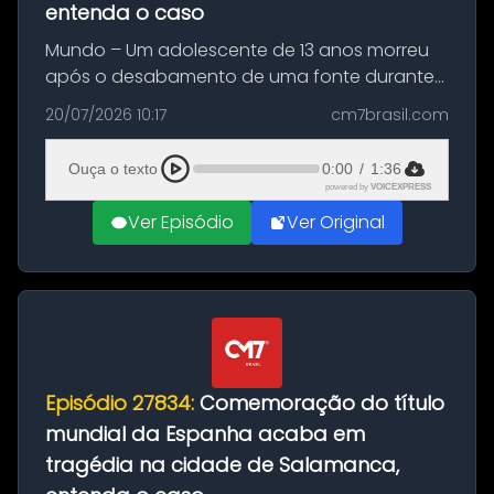
entenda o caso
Mundo – Um adolescente de 13 anos morreu
após o desabamento de uma fonte durante
as comemorações pelo título da Copa do
20/07/2026 10:17
cm7brasil.com
Mundo conquistado pela Espanha, em
Ciudad Rodrigo, na província de Salamanca,
Ouça o texto
0:00
/
1:36
no...
powered by
VOICEXPRESS
Ver Episódio
Ver Original
Episódio 27834:
Comemoração do título
mundial da Espanha acaba em
tragédia na cidade de Salamanca,