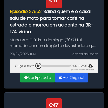
Episódio 27852:
Saiba quem é o casal
saiu de moto para tomar café na
estrada e morreu em acidente na BR-
174; vídeo
Manaus – O último domingo (20/7) foi
marcado por uma tragédia devastadora que
resultou na morte precoce de dois jovens na
20/07/2026 11:41
cm7brasil.com
BR-174, na zona rural de Manaus. Um passeio
com destino a um típico café regio...
Ouça o texto
0:00
/
2:01
powered by
VOICEXPRESS
Ver Episódio
Ver Original