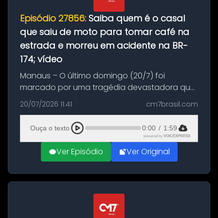
Episódio 27856:
Saiba quem é o casal
que saiu de moto para tomar café na
estrada e morreu em acidente na BR-
174; vídeo
Manaus – O último domingo (20/7) foi
marcado por uma tragédia devastadora que
resultou na morte precoce de dois jovens na
20/07/2026 11:41
cm7brasil.com
BR-174, na zona rural de Manaus. Um passeio
com destino a um típico café regio...
Ouça o texto
0:00
/
1:59
powered by
VOICEXPRESS
Ver Episódio
Ver Original