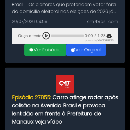
Brasil – Os eleitores que pretendem votar fora
do domicílio eleitoral nas eleições de 2026 já
podem solicitar o voto em trânsito a partir
20/07/2026 09:58
cm7brasil.com
desta segunda-feira (20). O pedido pode ser
feito até 20 de ag...
Ouça o texto
0:00
/
1:28
powered by
VOICEXPRESS
Ver Episódio
Ver Original
Episódio 27855:
Carro atinge radar após
colisão na Avenida Brasil e provoca
lentidão em frente à Prefeitura de
Manaus; veja vídeo