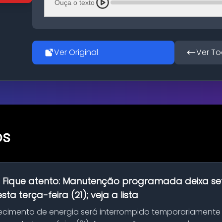
Ouça o texto
Ver Original
Ver To
os
:
Fique atento: Manutenção programada deixa se
ta terça-feira (21); veja a lista
ecimento de energia será interrompido temporariamente