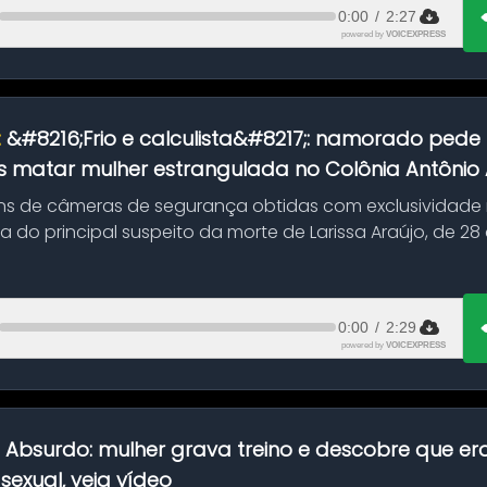
0:00
/
2:27
powered by
VOICEXPRESS
:
&#8216;Frio e calculista&#8217;: namorado pede 
 matar mulher estrangulada no Colônia Antônio Al
s de câmeras de segurança obtidas com exclusividade
do principal suspeito da morte de Larissa Araújo, de 28
 d...
0:00
/
2:29
powered by
VOICEXPRESS
:
Absurdo: mulher grava treino e descobre que er
exual, veja vídeo