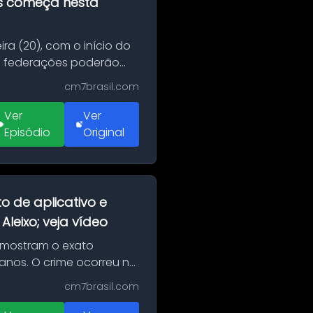
as começa nesta
ra (20), com o início do
 e federações poderão
cm7brasil.com
Ver
Ver
Episódio
Original
o de aplicativo e
leixo; veja vídeo
 mostram o exato
 anos. O crime ocorreu na
cm7brasil.com