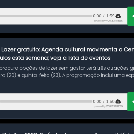
0:00
/
1:59
powered by
VOICEXPRESS
:
Lazer gratuito: Agenda cultural movimenta o C
ulos esta semana; veja a lista de eventos
ocura opções de lazer sem gastar terá três atrações gra
ra (20) e quinta-feira (23). A programação inclui uma e
0:00
/
1:50
powered by
VOICEXPRESS