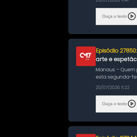
20/07/2026 11:41
Ouça o texto
Episódio 27850
arte e espetác
Manaus – Quem pr
esta segunda-fei
história das ...
20/07/2026 11:22
Ouça o texto