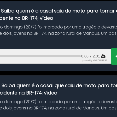
:
Saiba quem é o casal saiu de moto para tomar 
dente na BR-174; vídeo
mo domingo (20/7) foi marcado por uma tragédia devast
 dois jovens na BR-174, na zona rural de Manaus. Um pa
.
0:00
/
2:01
powered by
VOICEXPRESS
:
Saiba quem é o casal que saiu de moto para t
idente na BR-174; vídeo
mo domingo (20/7) foi marcado por uma tragédia devast
 dois jovens na BR-174, na zona rural de Manaus. Um pa
.