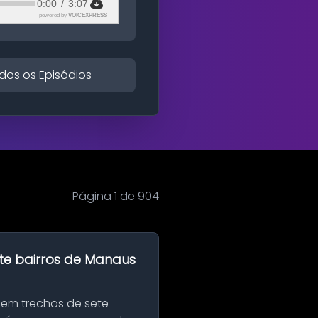
0:00
/
3:07
powered by
VOICEXPRESS
dos os Episódios
Página 1 de 904
te bairros de Manaus
 em trechos de sete