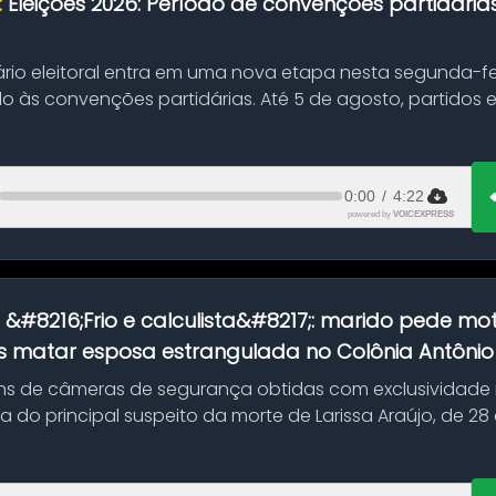
:
Eleições 2026: Período de convenções partidári
ário eleitoral entra em uma nova etapa nesta segunda-fei
o às convenções partidárias. Até 5 de agosto, partidos
0:00
/
4:22
powered by
VOICEXPRESS
:
&#8216;Frio e calculista&#8217;: marido pede mot
 matar esposa estrangulada no Colônia Antônio A
s de câmeras de segurança obtidas com exclusividade
do principal suspeito da morte de Larissa Araújo, de 28
 d...