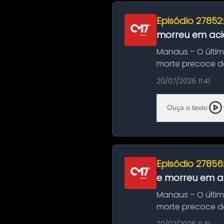
Episódio 27852
morreu em aci
Manaus – O últi
morte precoce de
típico café regio..
20/07/2026 11:41
Ouça o texto
Episódio 27856
e morreu em ac
Manaus – O últi
morte precoce de
típico café regio..