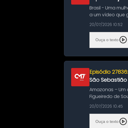
Brasil - Uma mul
a um vídeo que 
na Bahia. O c...
20/07/2026 10:52
Ouça o texto
Episódio 27836
São Sebastião
Amazonas – Um a
Figueiredo de So
Amazonas. A colis
20/07/2026 10:45
Ouça o texto