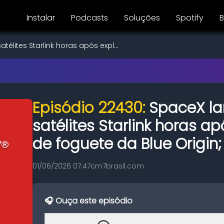
Instalar
Podcasts
Soluções
Spotify
B
télites Starlink horas após expl...
Episódio 22430:
SpaceX la
satélites Starlink horas a
de foguete da Blue Origin;
01/06/2026 07:47
cm7brasil.com
🎧 Ouça este episódio