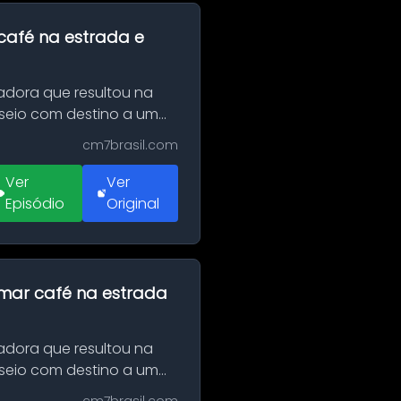
café na estrada e
adora que resultou na
sseio com destino a um
cm7brasil.com
Ver
Ver
Episódio
Original
omar café na estrada
adora que resultou na
sseio com destino a um