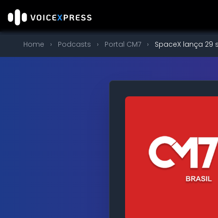
Home
›
Podcasts
›
Portal CM7
›
SpaceX lança 29 sa