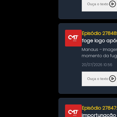
Ouça o texto
Episódio 27848
foge logo após
Manaus – Imagen
momento da fuga 
noite deste último
20/07/2026 10:56
Ouça o texto
Episódio 27847
importunação s