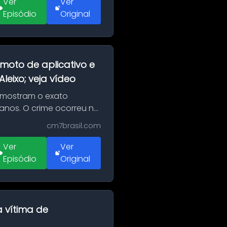
Ver
Ver
Episódio
Original
moto de aplicativo e
eixo; veja vídeo
 mostram o exato
 anos. O crime ocorreu na
cm7brasil.com
Ver
Ver
Episódio
Original
a vítima de