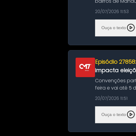
bairros de Manau
serviços de manut
20/07/2026 11:53
Ouça o texto
Episódio 27858
impacta eleiç
Convenções part
feira e vai até 5
suas convençõ...
20/07/2026 11:51
Ouça o texto