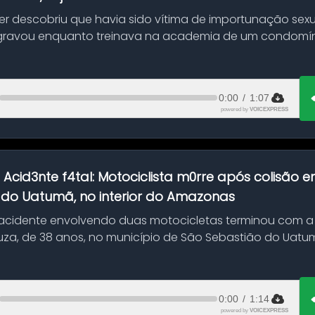
her descobriu que havia sido vítima de importunação sexu
gravou enquanto treinava na academia de um condomíni
0:00
/
1:07
powered by
VOICEXPRESS
:
Acid3nte f4tal: Motociclista m0rre após colisão
 do Uatumã, no interior do Amazonas
cidente envolvendo duas motocicletas terminou com a
uza, de 38 anos, no município de São Sebastião do Uatumã
ão ocorreu n...
0:00
/
1:14
powered by
VOICEXPRESS