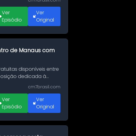
cm7brasil.com
Ver
Ver
Episódio
Original
entro de Manaus com
tuitas disponíveis entre
xposição dedicada à
cm7brasil.com
Ver
Ver
Episódio
Original