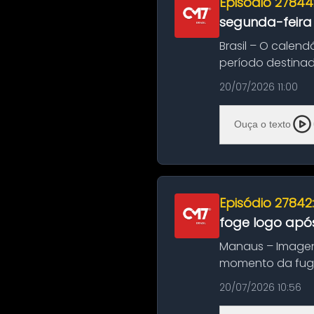
Episódio 27844
segunda-feira
Brasil – O calend
período destinad
oficializa...
20/07/2026 11:00
Ouça o texto
Episódio 27842
foge logo após
Manaus – Imagen
momento da fuga 
noite deste último
20/07/2026 10:56