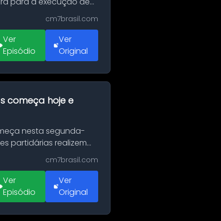
erá para a execução de
cm7brasil.com
Ver
Ver
Episódio
Original
as começa hoje e
Começa nesta segunda-
es partidárias realizem
cm7brasil.com
Ver
Ver
Episódio
Original