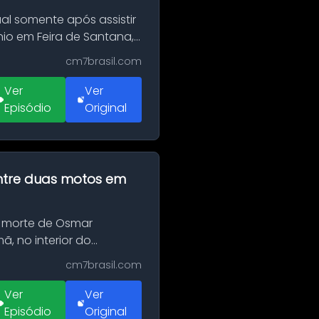
al somente após assistir
o em Feira de Santana,
cm7brasil.com
Ver
Ver
Episódio
Original
 entre duas motos em
 morte de Osmar
, no interior do
cm7brasil.com
Ver
Ver
Episódio
Original