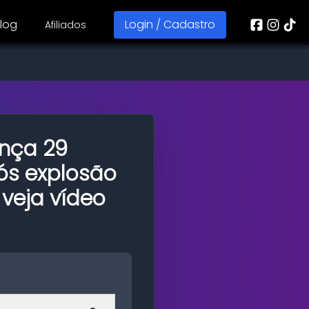
log
Login / Cadastro
Afiliados
nça 29
pós explosão
 veja vídeo