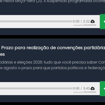
s nesta terça-feira (21). A suspensão programada ocorr
en...
0:00
/
2:22
powered by
VOICEXPRESS
:
Prazo para realização de convenções partidári
ões
idárias e eleições 2026: tudo que você precisa saber 
 de agosto o prazo para que partidos políticos e federaçõ
0:00
/
3:43
powered by
VOICEXPRESS