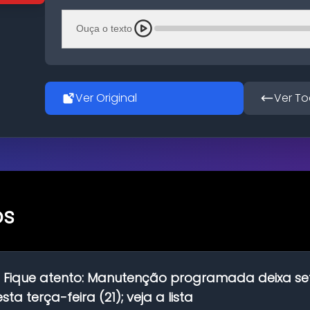
Ouça o texto
Ver Original
Ver To
os
:
Fique atento: Manutenção programada deixa se
ta terça-feira (21); veja a lista