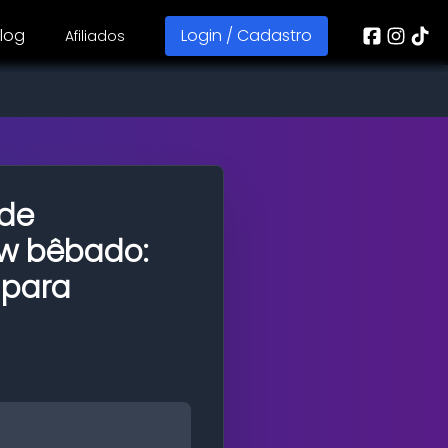
log
Login / Cadastro
Afiliados
ede
ow bêbado:
 para