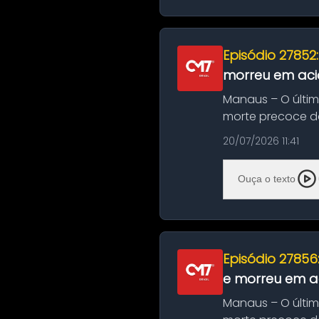
Episódio 27852
morreu em aci
Manaus – O últi
morte precoce de
típico café regio..
20/07/2026 11:41
Ouça o texto
Episódio 27856
e morreu em ac
Manaus – O últi