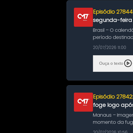
Episódio 27844
segunda-feira
Brasil – O calend
período destinad
oficializa...
20/07/2026 11:00
Ouça o texto
Episódio 27842
foge logo após
Manaus – Imagen
momento da fuga 
noite deste último
20/07/2026 10:56