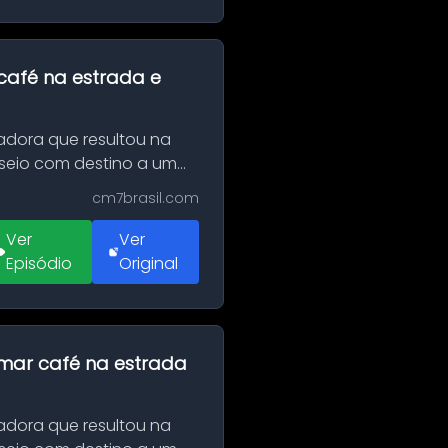
café na estrada e
adora que resultou na
sseio com destino a um
cm7brasil.com
Ver
Ver
Episódio
Original
omar café na estrada
adora que resultou na