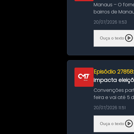
Manaus – O forn
bairros de Manau
serviços de manut
20/07/2026 11:53
Ouça o texto
Episódio 27858
impacta eleiç
Convenções part
feira e vai até 5
suas convençõ...
20/07/2026 11:51
Ouça o texto