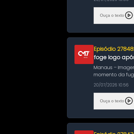
Ouça o texto
Episódio 27848
foge logo após
Manaus – Imagen
momento da fuga 
noite deste último
20/07/2026 10:56
Ouça o texto