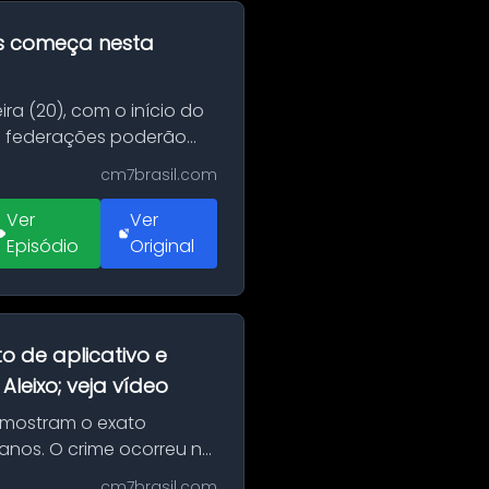
as começa nesta
ra (20), com o início do
 e federações poderão
cm7brasil.com
Ver
Ver
Episódio
Original
o de aplicativo e
leixo; veja vídeo
 mostram o exato
 anos. O crime ocorreu na
cm7brasil.com