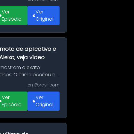
Ver
Ver
Episódio
Original
moto de aplicativo e
eixo; veja vídeo
 mostram o exato
 anos. O crime ocorreu na
cm7brasil.com
Ver
Ver
Episódio
Original