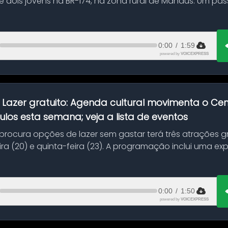
 dois jovens na BR-174, na zona rural de Manaus. Um pa
.
0:00
/
1:59
powered by
VOICEXPRESS
:
Lazer gratuito: Agenda cultural movimenta o C
ulos esta semana; veja a lista de eventos
ocura opções de lazer sem gastar terá três atrações gra
ra (20) e quinta-feira (23). A programação inclui uma e
0:00
/
1:50
powered by
VOICEXPRESS