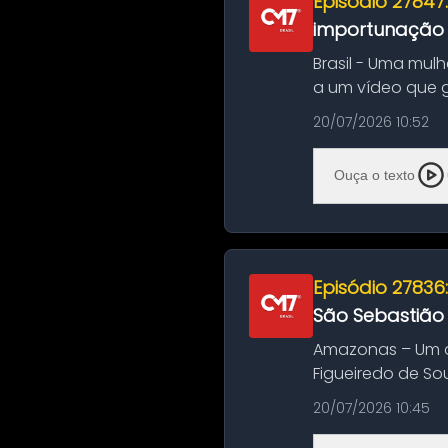
Episódio 27847
importunação s
Brasil - Uma mul
a um vídeo que 
na Bahia. O c...
20/07/2026 10:52
Ouça o texto
Episódio 27836
São Sebastião
Amazonas – Um a
Figueiredo de So
Amazonas. A colis
20/07/2026 10:45