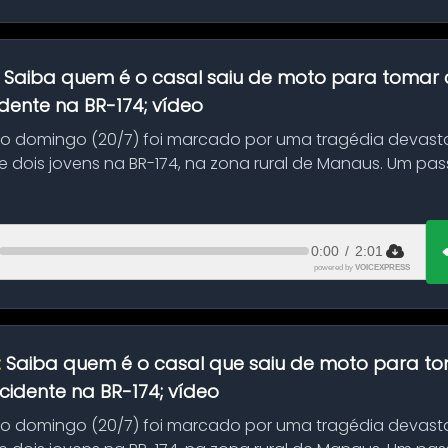
:
Saiba quem é o casal saiu de moto para tomar 
dente na BR-174; vídeo
mo domingo (20/7) foi marcado por uma tragédia devast
 dois jovens na BR-174, na zona rural de Manaus. Um pa
.
0:00
/
2:01
powered by
VOICEXPRESS
:
Saiba quem é o casal que saiu de moto para t
idente na BR-174; vídeo
mo domingo (20/7) foi marcado por uma tragédia devast