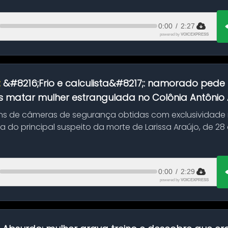
0:00
/
2:27
powered by
VOICEXPRESS
:
&#8216;Frio e calculista&#8217;: namorado pede 
 matar mulher estrangulada no Colônia Antônio Al
s de câmeras de segurança obtidas com exclusividade
do principal suspeito da morte de Larissa Araújo, de 28
 d...
0:00
/
2:29
powered by
VOICEXPRESS