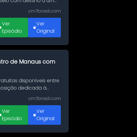
sseio com destino a um
cm7brasil.com
Ver
Ver
Episódio
Original
entro de Manaus com
tuitas disponíveis entre
xposição dedicada à
cm7brasil.com
Ver
Ver
Episódio
Original