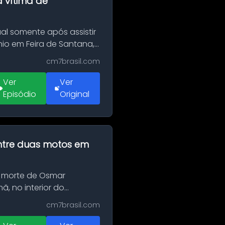
a vítima de
al somente após assistir
o em Feira de Santana,
cm7brasil.com
Ver
Ver
Episódio
Original
 entre duas motos em
 morte de Osmar
, no interior do
cm7brasil.com