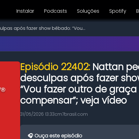
Instalar
Podcasts
Soluções
Spotify
B
lpas após fazer show bêbado: “Vou...
Episódio 22402:
Nattan p
desculpas após fazer sh
“Vou fazer outro de graça
compensar”; veja vídeo
31/05/2026 13:33
cm7brasil.com
🎧 Ouça este episódio