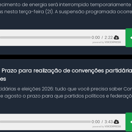
ecimento de energia será interrompido temporariamente
s nesta terça-feira (21). A suspensão programada ocorr
en...
0:00
/
2:22
powered by
VOICEXPRESS
:
Prazo para realização de convenções partidári
ões
idárias e eleições 2026: tudo que você precisa saber 
 de agosto o prazo para que partidos políticos e federaçõ
0:00
/
3:43
powered by
VOICEXPRESS