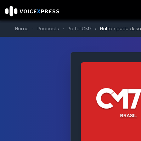
Home
›
Podcasts
›
Portal CM7
›
Nattan pede descu