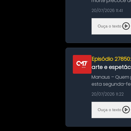
morte precoce de
típico café regio..
20/07/2026 11:41
Ouça o texto
Episódio 27850
arte e espetác
Manaus – Quem pr
esta segunda-fei
história das ...
20/07/2026 11:22
Ouça o texto