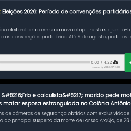
:
Eleições 2026: Período de convenções partidári
ário eleitoral entra em uma nova etapa nesta segunda-fei
o às convenções partidárias. Até 5 de agosto, partidos
0:00
/
4:22
powered by
VOICEXPRESS
:
&#8216;Frio e calculista&#8217;: marido pede mot
 matar esposa estrangulada no Colônia Antônio A
s de câmeras de segurança obtidas com exclusividade
do principal suspeito da morte de Larissa Araújo, de 28
 d...