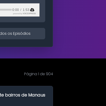
0:00
/
1:53
powered by
VOICEXPRESS
dos os Episódios
Página 1 de 904
te bairros de Manaus