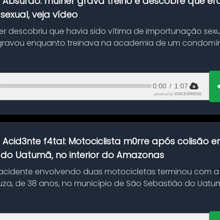
:
Absurdo: mulher grava treino e descobre que er
exual, veja vídeo
her descobriu que havia sido vítima de importunação sexu
gravou enquanto treinava na academia de um condomíni
0:00
/
1:07
powered by
VOICEXPRESS
:
Acid3nte f4tal: Motociclista m0rre após colisão
 do Uatumã, no interior do Amazonas
cidente envolvendo duas motocicletas terminou com a
uza, de 38 anos, no município de São Sebastião do Uatumã
ão ocorreu n...