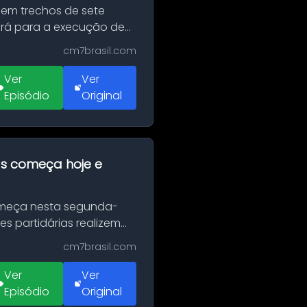
 em trechos de sete
erá para a execução de
cm7brasil.com
Ver
Ver
Episódio
Original
as começa hoje e
Começa nesta segunda-
es partidárias realizem
cm7brasil.com
Ver
Ver
Episódio
Original