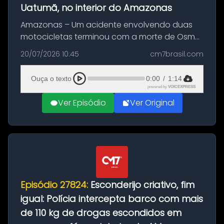
Uatumã, no interior do Amazonas
Amazonas – Um acidente envolvendo duas
motocicletas terminou com a morte de Osmar
Figueiredo de Souza, de 38 anos, no município
20/07/2026 10:45
cm7brasil.com
de São Sebastião do Uatumã, no interior do
Amazonas. A colisão ocorreu n...
Ouça o texto
0:00
/
1:14
powered by
VOICEXPRESS
Ver Episódio
Ver Original
Episódio 27824:
Esconderijo criativo, fim
igual: Polícia intercepta barco com mais
de 110 kg de drogas escondidos em