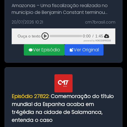
Amazonas – Uma fiscalização realizada no
município de Benjamin Constant terminou
com a apreensão de aproximadamente 115
20/07/2026 10:21
cm7brasil.com
quilos de entorpecentes em uma
embarcação atracada no porto da cidade. O
Ouça o texto
0:00
/
1:45
materia...
powered by
VOICEXPRESS
Ver Episódio
Ver Original
Episódio 27822:
Comemoração do título
mundial da Espanha acaba em
tr4gédia na cidade de Salamanca,
entenda o caso