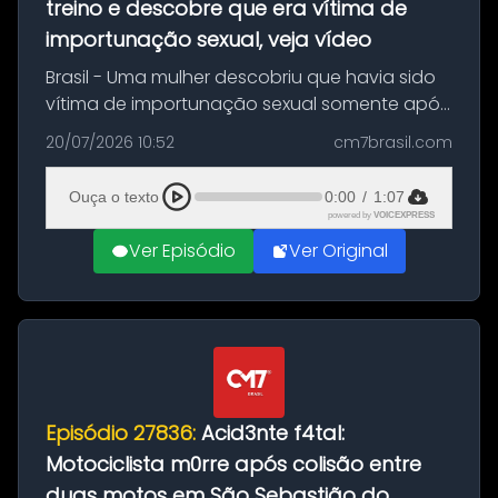
treino e descobre que era vítima de
importunação sexual, veja vídeo
Brasil - Uma mulher descobriu que havia sido
vítima de importunação sexual somente após
assistir a um vídeo que gravou enquanto
20/07/2026 10:52
cm7brasil.com
treinava na academia de um condomínio em
Feira de Santana, na Bahia. O c...
Ouça o texto
0:00
/
1:07
powered by
VOICEXPRESS
Ver Episódio
Ver Original
Episódio 27836:
Acid3nte f4tal:
Motociclista m0rre após colisão entre
duas motos em São Sebastião do