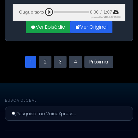
Aeroporto de Aqaba, na Jordânia, durante a
21ª fase da Operação Nasr 2. A...
Ouça o texto
0:00
/
1:07
powered by
VOICEXPRESS
Ver Episódio
Ver Original
1
2
3
4
Próxima
BUSCA GLOBAL
Pesquisar no VoiceXpress...