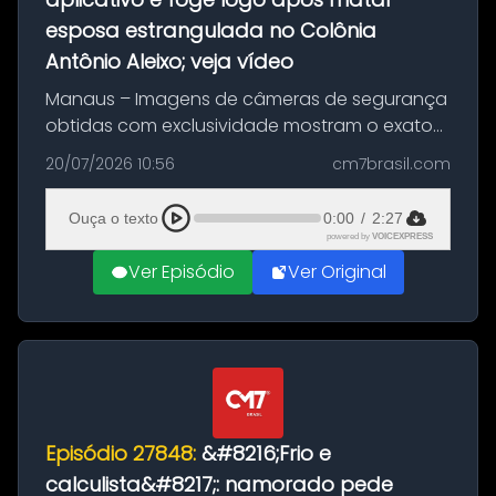
esposa estrangulada no Colônia
Antônio Aleixo; veja vídeo
Manaus – Imagens de câmeras de segurança
obtidas com exclusividade mostram o exato
momento da fuga do principal suspeito da
20/07/2026 10:56
cm7brasil.com
morte de Larissa Araújo, de 28 anos. O crime
ocorreu na noite deste último d...
Ouça o texto
0:00
/
2:27
powered by
VOICEXPRESS
Ver Episódio
Ver Original
Episódio 27848:
&#8216;Frio e
calculista&#8217;: namorado pede