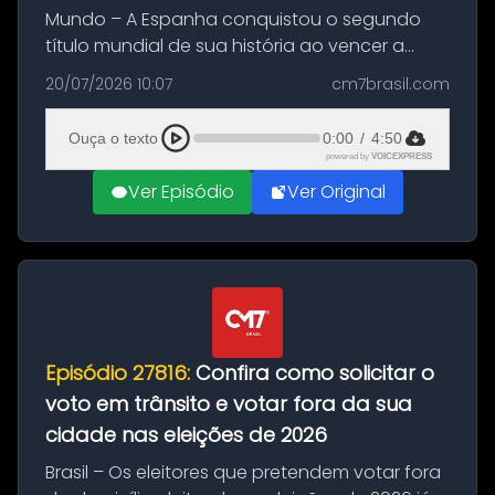
Mundo – A Espanha conquistou o segundo
título mundial de sua história ao vencer a
Argentina por 1 a 0, neste domingo (19), na
20/07/2026 10:07
cm7brasil.com
decisão da Copa do Mundo de 2026. Depois
de um duelo sem gols durante o te...
Ouça o texto
0:00
/
4:50
powered by
VOICEXPRESS
Ver Episódio
Ver Original
Episódio 27816:
Confira como solicitar o
voto em trânsito e votar fora da sua
cidade nas eleições de 2026
Brasil – Os eleitores que pretendem votar fora