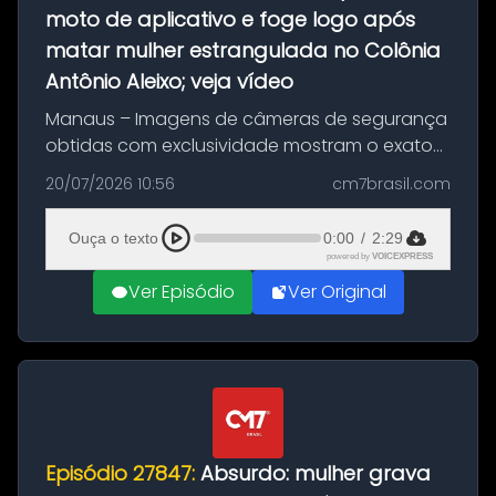
moto de aplicativo e foge logo após
matar mulher estrangulada no Colônia
Antônio Aleixo; veja vídeo
Manaus – Imagens de câmeras de segurança
obtidas com exclusividade mostram o exato
momento da fuga do principal suspeito da
20/07/2026 10:56
cm7brasil.com
morte de Larissa Araújo, de 28 anos. O crime
ocorreu na noite deste último d...
Ouça o texto
0:00
/
2:29
powered by
VOICEXPRESS
Ver Episódio
Ver Original
Episódio 27847:
Absurdo: mulher grava