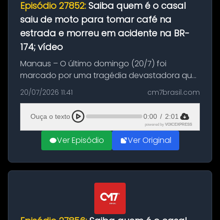
Episódio 27852:
Saiba quem é o casal
saiu de moto para tomar café na
estrada e morreu em acidente na BR-
174; vídeo
Manaus – O último domingo (20/7) foi
marcado por uma tragédia devastadora que
resultou na morte precoce de dois jovens na
20/07/2026 11:41
cm7brasil.com
BR-174, na zona rural de Manaus. Um passeio
com destino a um típico café regio...
Ouça o texto
0:00
/
2:01
powered by
VOICEXPRESS
Ver Episódio
Ver Original