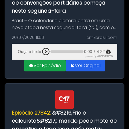
de convenções partidárias começa
nesta segunda-feira
Brasil – O calendário eleitoral entra em uma
nova etapa nesta segunda-feira (20), com o
início do período destinado às convenções
20/07/2026 11:00
cm7brasil.com
partidárias. Até 5 de agosto, partidos e
federações poderão oficializa...
Ouça o texto
0:00
/
4:22
powered by
VOICEXPRESS
Ver Episódio
Ver Original
Episódio 27842:
&#8216;Frio e
calculista&#8217;: marido pede moto de
aplicativo e foge logo após matar