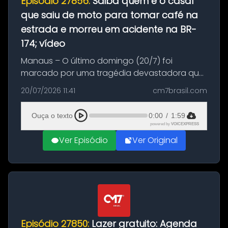
Episódio 27856:
Saiba quem é o casal
que saiu de moto para tomar café na
estrada e morreu em acidente na BR-
174; vídeo
Manaus – O último domingo (20/7) foi
marcado por uma tragédia devastadora que
resultou na morte precoce de dois jovens na
20/07/2026 11:41
cm7brasil.com
BR-174, na zona rural de Manaus. Um passeio
com destino a um típico café regio...
Ouça o texto
0:00
/
1:59
powered by
VOICEXPRESS
Ver Episódio
Ver Original
Episódio 27850:
Lazer gratuito: Agenda