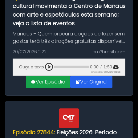
cultural movimenta o Centro de Manaus
com arte e espetáculos esta semana;
veja a lista de eventos
Manaus – Quem procura opções de lazer sem
gastar terá três atrações gratuitas disponíveis
entre esta segunda-feira (20) e quinta-feira
20/07/2026 11:22
cm7brasil.com
(23). A programação inclui uma exposição
dedicada à história das ...
Ouça o texto
0:00
/
1:50
powered by
VOICEXPRESS
Ver Episódio
Ver Original
Episódio 27844:
Eleições 2026: Período