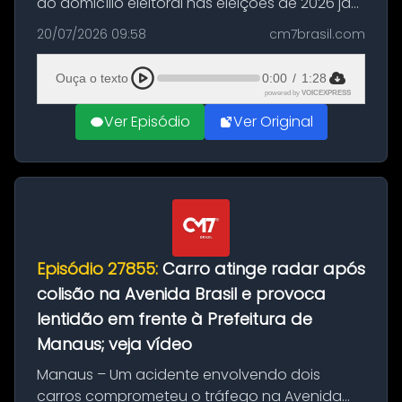
do domicílio eleitoral nas eleições de 2026 já
podem solicitar o voto em trânsito a partir
20/07/2026 09:58
cm7brasil.com
desta segunda-feira (20). O pedido pode ser
feito até 20 de ag...
Ouça o texto
0:00
/
1:28
powered by
VOICEXPRESS
Ver Episódio
Ver Original
Episódio 27855:
Carro atinge radar após
colisão na Avenida Brasil e provoca
lentidão em frente à Prefeitura de
Manaus; veja vídeo
Manaus – Um acidente envolvendo dois
carros comprometeu o tráfego na Avenida