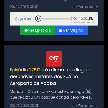
Brasil durante a manhã desta segunda-feira
20/07/2026 09:51
cm7brasil.com
(20), em frente ao complexo da Prefeitura de
Manaus, na Zona Oeste. A batida ter...
Ouça o texto
0:00
/
2:01
powered by
VOICEXPRESS
Ver Episódio
Ver Original
Episódio 27812:
Irã afirma ter atingido
aeronaves militares dos EUA no
Aeroporto de Aqaba
Mundo – O Irã informou neste domingo (19)
que realizou um ataque contra aeronaves
militares dos Estados Unidos estacionadas no
20/07/2026 09:31
cm7brasil.com