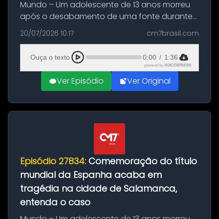
Mundo – Um adolescente de 13 anos morreu
após o desabamento de uma fonte durante
as comemorações pelo título da Copa do
20/07/2026 10:17
cm7brasil.com
Mundo conquistado pela Espanha, em
Ciudad Rodrigo, na província de Salamanca,
Ouça o texto
0:00
/
1:36
no...
powered by
VOICEXPRESS
Ver Episódio
Ver Original
Episódio 27834:
Comemoração do título
mundial da Espanha acaba em
tragédia na cidade de Salamanca,
entenda o caso
Mundo – Um adolescente de 13 anos morreu