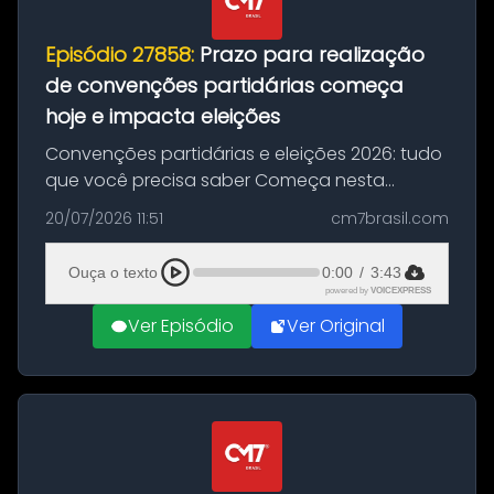
Episódio 27858:
Prazo para realização
de convenções partidárias começa
hoje e impacta eleições
Convenções partidárias e eleições 2026: tudo
que você precisa saber Começa nesta
segunda-feira e vai até 5 de agosto o prazo
20/07/2026 11:51
cm7brasil.com
para que partidos políticos e federações
partidárias realizem suas convençõ...
Ouça o texto
0:00
/
3:43
powered by
VOICEXPRESS
Ver Episódio
Ver Original