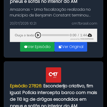
pneus e sofás no interior do AM
Amazonas – Uma fiscalização realizada no
município de Benjamin Constant terminou
com a apreensão de aproximadamente 115
20/07/2026 10:21
cm7brasil.com
quilos de entorpecentes em uma
embarcação atracada no porto da cidade. O
Ouça o texto
0:00
/
1:44
materia...
powered by
VOICEXPRESS
Ver Episódio
Ver Original
Episódio 27826:
Esconderijo criativo, fim
igual: Polícia intercepta barco com mais
de 110 kg de dr0gas escondidos em
pneus e sofás no interior do AM