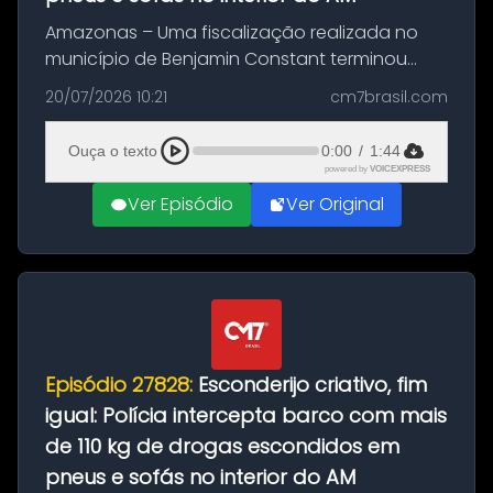
Amazonas – Uma fiscalização realizada no
município de Benjamin Constant terminou
com a apreensão de aproximadamente 115
20/07/2026 10:21
cm7brasil.com
quilos de entorpecentes em uma
embarcação atracada no porto da cidade. O
Ouça o texto
0:00
/
1:44
materia...
powered by
VOICEXPRESS
Ver Episódio
Ver Original
Episódio 27828:
Esconderijo criativo, fim
igual: Polícia intercepta barco com mais
de 110 kg de drogas escondidos em
pneus e sofás no interior do AM