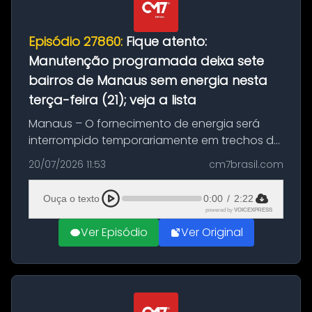
Episódio 27860:
Fique atento:
Manutenção programada deixa sete
bairros de Manaus sem energia nesta
terça-feira (21); veja a lista
Manaus – O fornecimento de energia será
interrompido temporariamente em trechos de
sete bairros de Manaus nesta terça-feira (21).
20/07/2026 11:53
cm7brasil.com
A suspensão programada ocorrerá para a
execução de serviços de manuten...
Ouça o texto
0:00
/
2:22
powered by
VOICEXPRESS
Ver Episódio
Ver Original