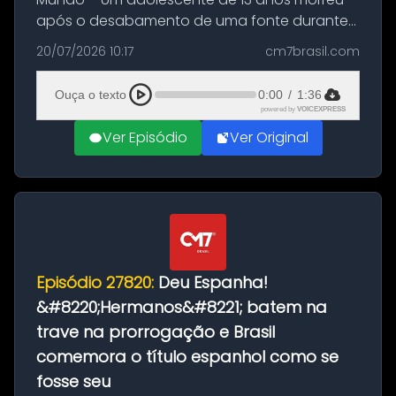
após o desabamento de uma fonte durante
as comemorações pelo título da Copa do
20/07/2026 10:17
cm7brasil.com
Mundo conquistado pela Espanha, em
Ciudad Rodrigo, na província de Salamanca,
Ouça o texto
0:00
/
1:36
no...
powered by
VOICEXPRESS
Ver Episódio
Ver Original
Episódio 27820:
Deu Espanha!
&#8220;Hermanos&#8221; batem na
trave na prorrogação e Brasil
comemora o título espanhol como se
fosse seu