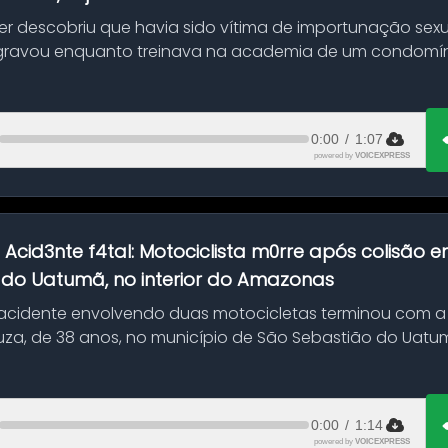
her descobriu que havia sido vítima de importunação sexu
gravou enquanto treinava na academia de um condomíni
0:00
/
1:07
powered by
VOICEXPRESS
:
Acid3nte f4tal: Motociclista m0rre após colisão
 do Uatumã, no interior do Amazonas
cidente envolvendo duas motocicletas terminou com a
uza, de 38 anos, no município de São Sebastião do Uatumã
ão ocorreu n...
0:00
/
1:14
powered by
VOICEXPRESS