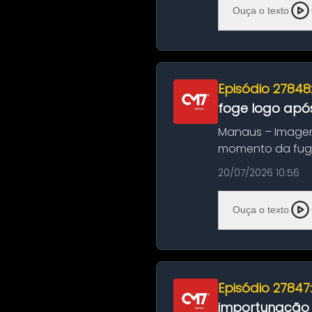
Ouça o texto
Episódio 27848
foge logo após
Manaus – Imagen
momento da fuga 
noite deste último
20/07/2026 10:56
Ouça o texto
Episódio 27847
importunação s