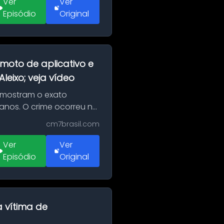
Ver
Ver
Episódio
Original
moto de aplicativo e
eixo; veja vídeo
 mostram o exato
 anos. O crime ocorreu na
cm7brasil.com
Ver
Ver
Episódio
Original
a vítima de