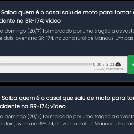
:
Saiba quem é o casal saiu de moto para tomar 
dente na BR-174; vídeo
mo domingo (20/7) foi marcado por uma tragédia devast
 dois jovens na BR-174, na zona rural de Manaus. Um pa
.
0:00
/
2:01
powered by
VOICEXPRESS
:
Saiba quem é o casal que saiu de moto para t
idente na BR-174; vídeo
mo domingo (20/7) foi marcado por uma tragédia devast
 dois jovens na BR-174, na zona rural de Manaus. Um pa
.