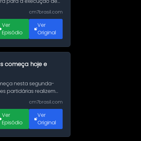
erá para a execução de
cm7brasil.com
Ver
Ver
Episódio
Original
as começa hoje e
Começa nesta segunda-
es partidárias realizem
cm7brasil.com
Ver
Ver
Episódio
Original