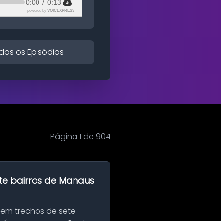
0:00
/
0:13
powered by
VOICEXPRESS
dos os Episódios
Página 1 de 904
te bairros de Manaus
 em trechos de sete