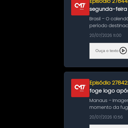
Episódio 27844
segunda-feira
Brasil – O calend
período destinad
oficializa...
20/07/2026 11:00
Ouça o texto
Episódio 27842
foge logo após
Manaus – Imagen
momento da fuga 
noite deste último
20/07/2026 10:56