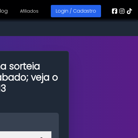
log
Login / Cadastro
Afiliados
 sorteia
ábado; veja o
13