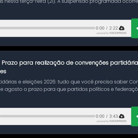
s nesta terça-feira (21). A suspensão programada ocorr
en...
0:00
/
2:22
powered by
VOICEXPRESS
:
Prazo para realização de convenções partidári
ões
idárias e eleições 2026: tudo que você precisa saber 
 de agosto o prazo para que partidos políticos e federaçõ
0:00
/
3:43
powered by
VOICEXPRESS