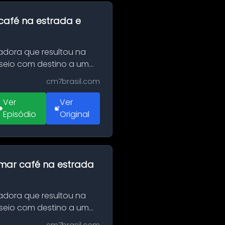
café na estrada e
adora que resultou na
sseio com destino a um
cm7brasil.com
Ver
Ver
Episódio
Original
omar café na estrada
adora que resultou na
sseio com destino a um