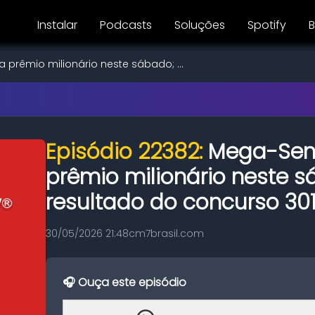
Instalar
Podcasts
Soluções
Spotify
B
 prêmio milionário neste sábado; ...
Episódio 22382:
Mega-Sena
prêmio milionário neste s
resultado do concurso 30
30/05/2026 21:48
cm7brasil.com
🎧 Ouça este episódio