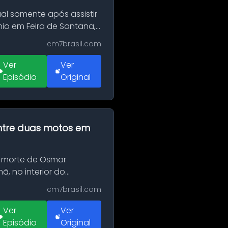
al somente após assistir
o em Feira de Santana,
cm7brasil.com
Ver
Ver
Episódio
Original
 entre duas motos em
 morte de Osmar
, no interior do
cm7brasil.com
Ver
Ver
Episódio
Original