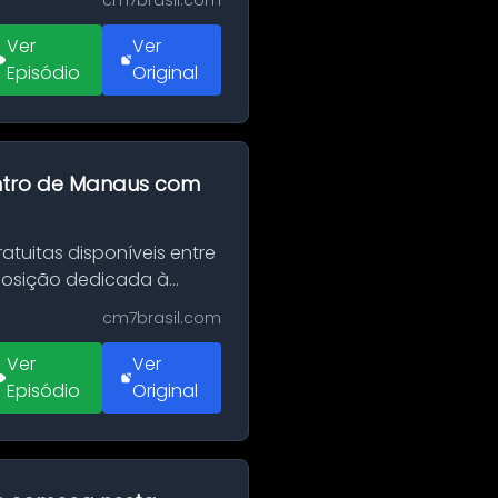
cm7brasil.com
Ver
Ver
Episódio
Original
entro de Manaus com
tuitas disponíveis entre
xposição dedicada à
cm7brasil.com
Ver
Ver
Episódio
Original