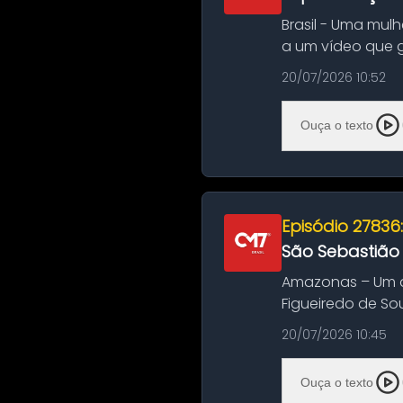
Brasil - Uma mul
a um vídeo que 
na Bahia. O c...
20/07/2026 10:52
Ouça o texto
Episódio 27836
São Sebastião
Amazonas – Um a
Figueiredo de So
Amazonas. A colis
20/07/2026 10:45
Ouça o texto