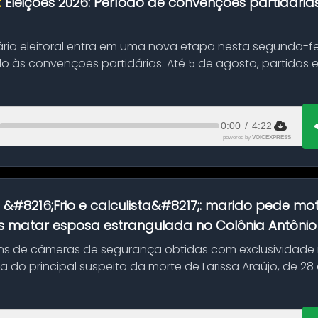
:
Eleições 2026: Período de convenções partidári
ário eleitoral entra em uma nova etapa nesta segunda-fei
o às convenções partidárias. Até 5 de agosto, partidos
0:00
/
4:22
powered by
VOICEXPRESS
:
&#8216;Frio e calculista&#8217;: marido pede mot
 matar esposa estrangulada no Colônia Antônio A
s de câmeras de segurança obtidas com exclusividade
do principal suspeito da morte de Larissa Araújo, de 28
 d...