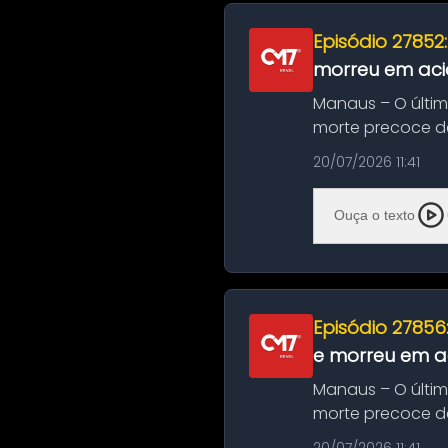
Episódio 27852
morreu em aci
Manaus – O últi
morte precoce de
típico café regio..
20/07/2026 11:41
Ouça o texto
Episódio 27856
e morreu em ac
Manaus – O últi
morte precoce de
típico café regio..