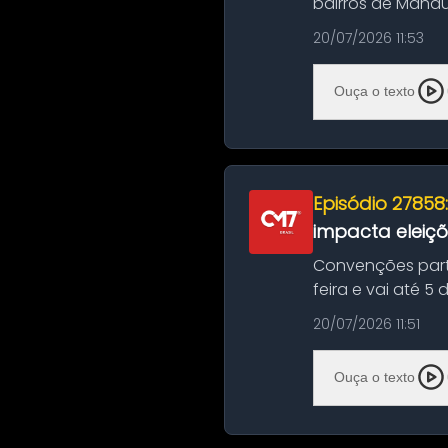
bairros de Manau
serviços de manut
20/07/2026 11:53
Ouça o texto
Episódio 27858
impacta eleiç
Convenções part
feira e vai até 5
suas convençõ...
20/07/2026 11:51
Ouça o texto