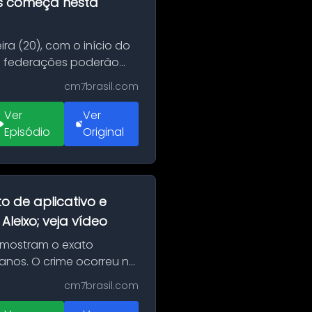
as começa nesta
ra (20), com o início do
 e federações poderão
cm7brasil.com
Ver
Ver
Episódio
Original
o de aplicativo e
leixo; veja vídeo
 mostram o exato
 anos. O crime ocorreu na
cm7brasil.com