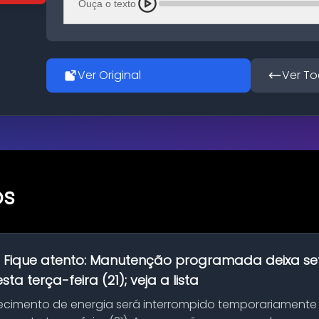
Ouça o texto
Ver Original
Ver To
os
:
Fique atento: Manutenção programada deixa se
ta terça-feira (21); veja a lista
ecimento de energia será interrompido temporariamente