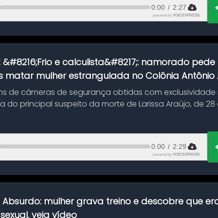
0:00
/
2:27
powered by
VOICEXPRESS
:
&#8216;Frio e calculista&#8217;: namorado pede 
 matar mulher estrangulada no Colônia Antônio Al
s de câmeras de segurança obtidas com exclusividade
do principal suspeito da morte de Larissa Araújo, de 28
 d...
0:00
/
2:29
powered by
VOICEXPRESS
:
Absurdo: mulher grava treino e descobre que er
exual, veja vídeo