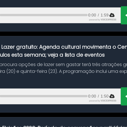
0:00
/
1:59
powered by
VOICEXPRESS
:
Lazer gratuito: Agenda cultural movimenta o C
ulos esta semana; veja a lista de eventos
ocura opções de lazer sem gastar terá três atrações gra
ra (20) e quinta-feira (23). A programação inclui uma e
0:00
/
1:50
powered by
VOICEXPRESS