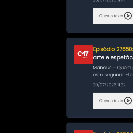
20/07/2026 11:41
Ouça o texto
Episódio 27850
arte e espetác
Manaus – Quem pr
esta segunda-fei
história das ...
20/07/2026 11:22
Ouça o texto