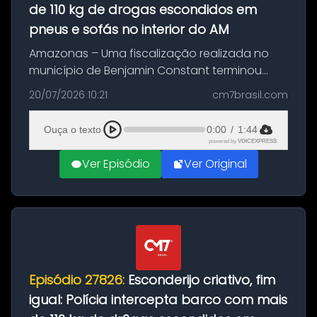
de 110 kg de drogas escondidos em
pneus e sofás no interior do AM
Amazonas – Uma fiscalização realizada no
município de Benjamin Constant terminou
com a apreensão de aproximadamente 115
20/07/2026 10:21
cm7brasil.com
quilos de entorpecentes em uma
embarcação atracada no porto da cidade. O
Ouça o texto
0:00
/
1:44
materia...
powered by
VOICEXPRESS
Ver Episódio
Ver Original
Episódio 27826:
Esconderijo criativo, fim
igual: Polícia intercepta barco com mais