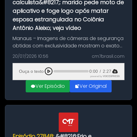
calculista&#8217;: marido pede moto de
aplicativo e foge logo após matar
esposa estrangulada no Colônia
Antônio Aleixo; veja vídeo
Manaus – Imagens de câmeras de segurança
obtidas com exclusividade mostram o exato
momento da fuga do principal suspeito da
20/07/2026 10:56
cm7brasil.com
morte de Larissa Araújo, de 28 anos. O crime
ocorreu na noite deste último d...
Ouça o texto
0:00
/
2:27
powered by
VOICEXPRESS
Ver Episódio
Ver Original
Episódio 27848:
&#8216;Frio e