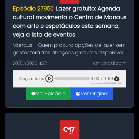
Episódio 27850:
Lazer gratuito: Agenda
cultural movimenta o Centro de Manaus
com arte e espetáculos esta semana;
veja a lista de eventos
Manaus – Quem procura opções de lazer sem
gastar terá três atrações gratuitas disponíveis
entre esta segunda-feira (20) e quinta-feira
20/07/2026 11:22
cm7brasil.com
(23). A programação inclui uma exposição
dedicada à história das ...
Ouça o texto
0:00
/
1:50
powered by
VOICEXPRESS
Ver Episódio
Ver Original