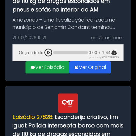
de 110 kg de dr0gas escondidos em
pneus e sofás no interior do AM
Amazonas – Uma fiscalização realizada no
município de Benjamin Constant terminou
com a apreensão de aproximadamente 115
20/07/2026 10:21
cm7brasil.com
quilos de entorpecentes em uma
embarcação atracada no porto da cidade. O
Ouça o texto
0:00
/
1:44
materia...
powered by
VOICEXPRESS
Ver Episódio
Ver Original
Episódio 27828:
Esconderijo criativo, fim
igual: Polícia intercepta barco com mais
de 110 kg de drogas escondidos em