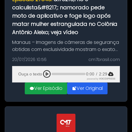
calculista&#8217;: namorado pede
moto de aplicativo e foge logo após
matar mulher estrangulada no Colônia
Antônio Aleixo; veja vídeo
Manaus – Imagens de câmeras de segurança
obtidas com exclusividade mostram o exato
momento da fuga do principal suspeito da
20/07/2026 10:56
cm7brasil.com
morte de Larissa Araújo, de 28 anos. O crime
ocorreu na noite deste último d...
Ouça o texto
0:00
/
2:29
powered by
VOICEXPRESS
Ver Episódio
Ver Original