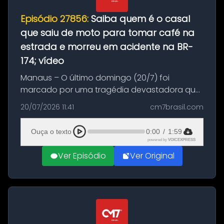
Episódio 27856:
Saiba quem é o casal
que saiu de moto para tomar café na
estrada e morreu em acidente na BR-
174; vídeo
Manaus – O último domingo (20/7) foi
marcado por uma tragédia devastadora que
resultou na morte precoce de dois jovens na
20/07/2026 11:41
cm7brasil.com
BR-174, na zona rural de Manaus. Um passeio
com destino a um típico café regio...
Ouça o texto
0:00
/
1:59
powered by
VOICEXPRESS
Ver Episódio
Ver Original