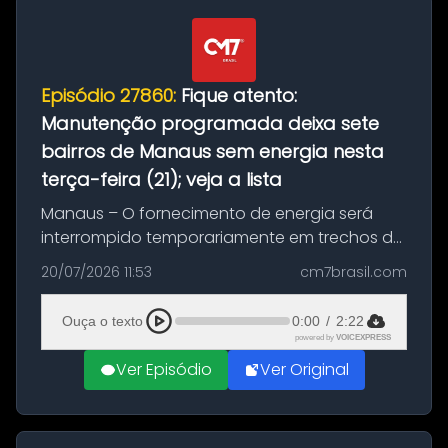
Episódio 27860:
Fique atento:
Manutenção programada deixa sete
bairros de Manaus sem energia nesta
terça-feira (21); veja a lista
Manaus – O fornecimento de energia será
interrompido temporariamente em trechos de
sete bairros de Manaus nesta terça-feira (21).
20/07/2026 11:53
cm7brasil.com
A suspensão programada ocorrerá para a
execução de serviços de manuten...
Ouça o texto
0:00
/
2:22
powered by
VOICEXPRESS
Ver Episódio
Ver Original