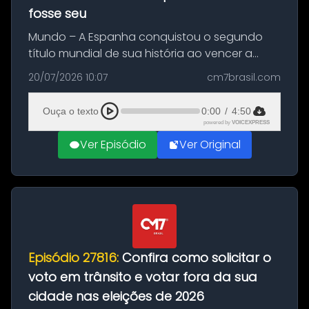
fosse seu
Mundo – A Espanha conquistou o segundo
título mundial de sua história ao vencer a
Argentina por 1 a 0, neste domingo (19), na
20/07/2026 10:07
cm7brasil.com
decisão da Copa do Mundo de 2026. Depois
de um duelo sem gols durante o te...
Ouça o texto
0:00
/
4:50
powered by
VOICEXPRESS
Ver Episódio
Ver Original
Episódio 27816:
Confira como solicitar o
voto em trânsito e votar fora da sua
cidade nas eleições de 2026