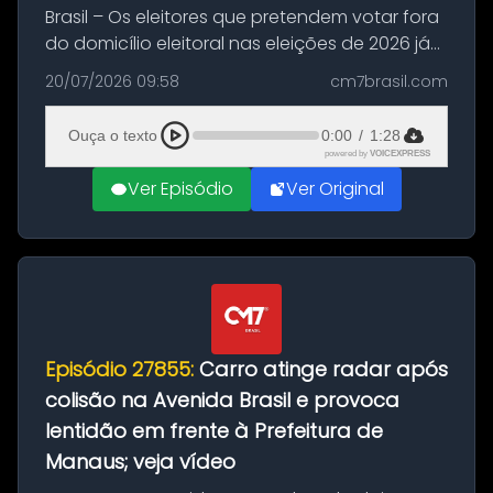
Brasil – Os eleitores que pretendem votar fora
do domicílio eleitoral nas eleições de 2026 já
podem solicitar o voto em trânsito a partir
20/07/2026 09:58
cm7brasil.com
desta segunda-feira (20). O pedido pode ser
feito até 20 de ag...
Ouça o texto
0:00
/
1:28
powered by
VOICEXPRESS
Ver Episódio
Ver Original
Episódio 27855:
Carro atinge radar após
colisão na Avenida Brasil e provoca
lentidão em frente à Prefeitura de
Manaus; veja vídeo