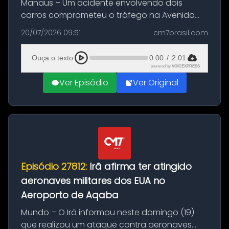
Manaus – Um acidente envolvendo dois
carros comprometeu o tráfego na Avenida
Brasil durante a manhã desta segunda-feira
20/07/2026 09:51
cm7brasil.com
(20), em frente ao complexo da Prefeitura de
Manaus, na Zona Oeste. A batida ter...
Ouça o texto
0:00
/
2:01
powered by
VOICEXPRESS
Ver Episódio
Ver Original
Episódio 27812:
Irã afirma ter atingido
aeronaves militares dos EUA no
Aeroporto de Aqaba
Mundo – O Irã informou neste domingo (19)
que realizou um ataque contra aeronaves