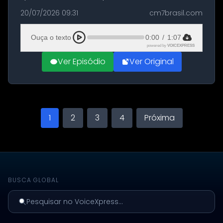
militares dos Estados Unidos estacionadas no
20/07/2026 09:31
cm7brasil.com
Aeroporto de Aqaba, na Jordânia, durante a
21ª fase da Operação Nasr 2. A...
Ouça o texto
0:00
/
1:07
powered by
VOICEXPRESS
Ver Episódio
Ver Original
1
2
3
4
Próxima
BUSCA GLOBAL
Pesquisar no VoiceXpress...