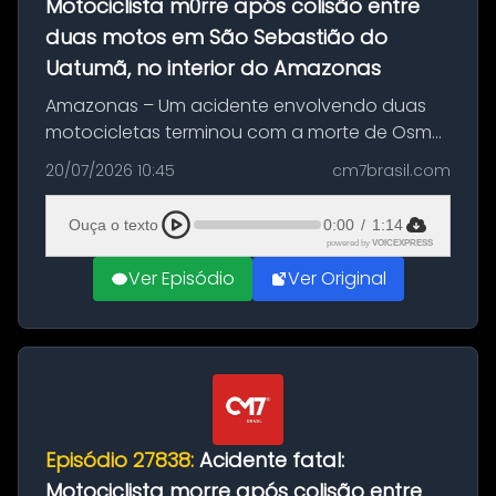
Motociclista m0rre após colisão entre
duas motos em São Sebastião do
Uatumã, no interior do Amazonas
Amazonas – Um acidente envolvendo duas
motocicletas terminou com a morte de Osmar
Figueiredo de Souza, de 38 anos, no município
20/07/2026 10:45
cm7brasil.com
de São Sebastião do Uatumã, no interior do
Amazonas. A colisão ocorreu n...
Ouça o texto
0:00
/
1:14
powered by
VOICEXPRESS
Ver Episódio
Ver Original
Episódio 27838:
Acidente fatal:
Motociclista morre após colisão entre