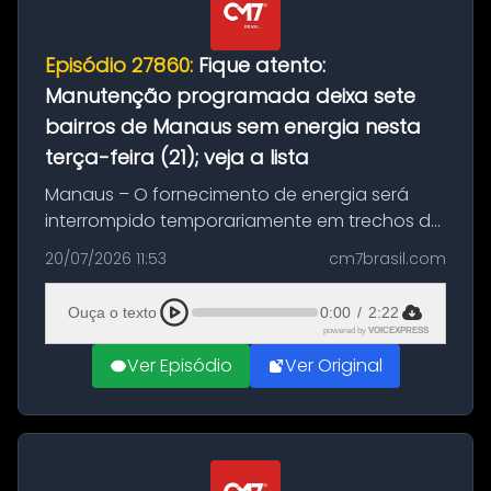
Episódio 27860:
Fique atento:
Manutenção programada deixa sete
bairros de Manaus sem energia nesta
terça-feira (21); veja a lista
Manaus – O fornecimento de energia será
interrompido temporariamente em trechos de
sete bairros de Manaus nesta terça-feira (21).
20/07/2026 11:53
cm7brasil.com
A suspensão programada ocorrerá para a
execução de serviços de manuten...
Ouça o texto
0:00
/
2:22
powered by
VOICEXPRESS
Ver Episódio
Ver Original