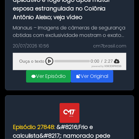
esposa estrangulada no Colônia
Antônio Aleixo; veja vídeo
Manaus – Imagens de câmeras de segurança
obtidas com exclusividade mostram o exato
momento da fuga do principal suspeito da
20/07/2026 10:56
cm7brasil.com
morte de Larissa Araújo, de 28 anos. O crime
ocorreu na noite deste último d...
Ouça o texto
0:00
/
2:27
powered by
VOICEXPRESS
Ver Episódio
Ver Original
Episódio 27848:
&#8216;Frio e
calculista&#8217;: namorado pede