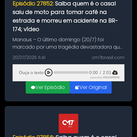
Episódio 27852:
Saiba quem é o casal
saiu de moto para tomar café na
estrada e morreu em acidente na BR-
174; vídeo
Manaus – O último domingo (20/7) foi
marcado por uma tragédia devastadora que
resultou na morte precoce de dois jovens na
20/07/2026 11:41
cm7brasil.com
BR-174, na zona rural de Manaus. Um passeio
com destino a um típico café regio...
Ouça o texto
0:00
/
2:01
powered by
VOICEXPRESS
Ver Episódio
Ver Original