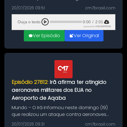
Brasil durante a manhã desta segunda-feira
20/07/2026 09:51
cm7brasil.com
(20), em frente ao complexo da Prefeitura de
Manaus, na Zona Oeste. A batida ter...
Ouça o texto
0:00
/
2:01
powered by
VOICEXPRESS
Ver Episódio
Ver Original
Episódio 27812:
Irã afirma ter atingido
aeronaves militares dos EUA no
Aeroporto de Aqaba
Mundo – O Irã informou neste domingo (19)
que realizou um ataque contra aeronaves
militares dos Estados Unidos estacionadas no
20/07/2026 09:31
cm7brasil.com