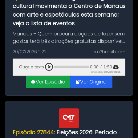
cultural movimenta o Centro de Manaus
com arte e espetáculos esta semana;
veja a lista de eventos
Manaus – Quem procura opções de lazer sem
gastar terá três atrações gratuitas disponíveis
entre esta segunda-feira (20) e quinta-feira
20/07/2026 11:22
cm7brasil.com
(23). A programação inclui uma exposição
dedicada à história das ...
Ouça o texto
0:00
/
1:50
powered by
VOICEXPRESS
Ver Episódio
Ver Original
Episódio 27844:
Eleições 2026: Período