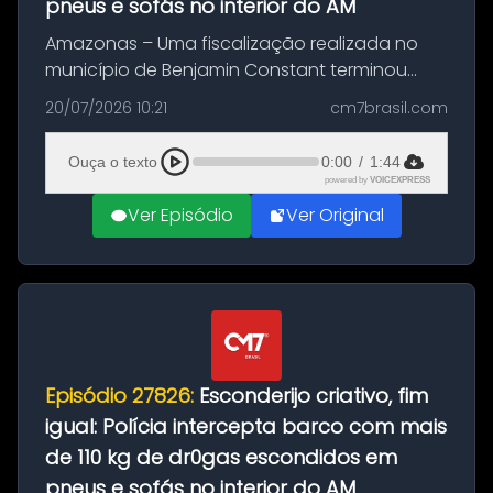
pneus e sofás no interior do AM
Amazonas – Uma fiscalização realizada no
município de Benjamin Constant terminou
com a apreensão de aproximadamente 115
20/07/2026 10:21
cm7brasil.com
quilos de entorpecentes em uma
embarcação atracada no porto da cidade. O
Ouça o texto
0:00
/
1:44
materia...
powered by
VOICEXPRESS
Ver Episódio
Ver Original
Episódio 27826:
Esconderijo criativo, fim
igual: Polícia intercepta barco com mais
de 110 kg de dr0gas escondidos em
pneus e sofás no interior do AM