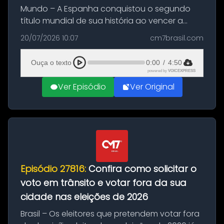
Mundo – A Espanha conquistou o segundo
título mundial de sua história ao vencer a
Argentina por 1 a 0, neste domingo (19), na
20/07/2026 10:07
cm7brasil.com
decisão da Copa do Mundo de 2026. Depois
de um duelo sem gols durante o te...
Ouça o texto
0:00
/
4:50
powered by
VOICEXPRESS
Ver Episódio
Ver Original
Episódio 27816:
Confira como solicitar o
voto em trânsito e votar fora da sua
cidade nas eleições de 2026
Brasil – Os eleitores que pretendem votar fora