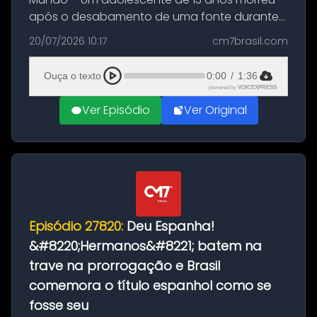
após o desabamento de uma fonte durante
as comemorações pelo título da Copa do
20/07/2026 10:17
cm7brasil.com
Mundo conquistado pela Espanha, em
Ciudad Rodrigo, na província de Salamanca,
Ouça o texto
0:00
/
1:36
no...
powered by
VOICEXPRESS
Ver Episódio
Ver Original
Episódio 27820:
Deu Espanha!
&#8220;Hermanos&#8221; batem na
trave na prorrogação e Brasil
comemora o título espanhol como se
fosse seu