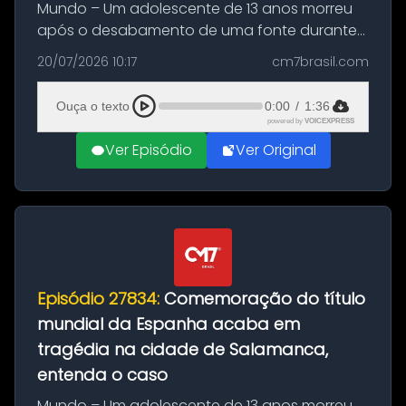
Mundo – Um adolescente de 13 anos morreu
após o desabamento de uma fonte durante
as comemorações pelo título da Copa do
20/07/2026 10:17
cm7brasil.com
Mundo conquistado pela Espanha, em
Ciudad Rodrigo, na província de Salamanca,
Ouça o texto
0:00
/
1:36
no...
powered by
VOICEXPRESS
Ver Episódio
Ver Original
Episódio 27834:
Comemoração do título
mundial da Espanha acaba em
tragédia na cidade de Salamanca,
entenda o caso
Mundo – Um adolescente de 13 anos morreu