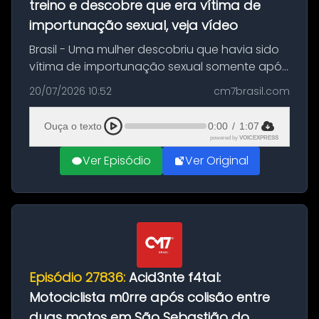
treino e descobre que era vítima de
importunação sexual, veja vídeo
Brasil - Uma mulher descobriu que havia sido
vítima de importunação sexual somente após
assistir a um vídeo que gravou enquanto
20/07/2026 10:52
cm7brasil.com
treinava na academia de um condomínio em
Feira de Santana, na Bahia. O c...
Ouça o texto
0:00
/
1:07
powered by
VOICEXPRESS
Ver Episódio
Ver Original
Episódio 27836:
Acid3nte f4tal:
Motociclista m0rre após colisão entre
duas motos em São Sebastião do