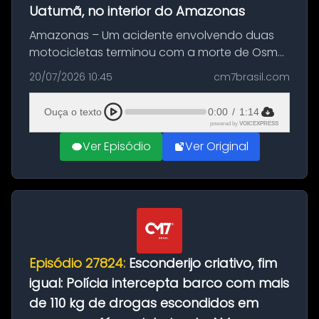
Uatumã, no interior do Amazonas
Amazonas – Um acidente envolvendo duas
motocicletas terminou com a morte de Osmar
Figueiredo de Souza, de 38 anos, no município
20/07/2026 10:45
cm7brasil.com
de São Sebastião do Uatumã, no interior do
Amazonas. A colisão ocorreu n...
Ouça o texto
0:00
/
1:14
powered by
VOICEXPRESS
Ver Episódio
Ver Original
Episódio 27824:
Esconderijo criativo, fim
igual: Polícia intercepta barco com mais
de 110 kg de drogas escondidos em