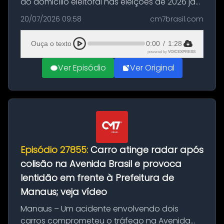
do domicílio eleitoral nas eleições de 2026 já
podem solicitar o voto em trânsito a partir
20/07/2026 09:58
cm7brasil.com
desta segunda-feira (20). O pedido pode ser
feito até 20 de ag...
Ouça o texto
0:00
/
1:28
powered by
VOICEXPRESS
Ver Episódio
Ver Original
Episódio 27855:
Carro atinge radar após
colisão na Avenida Brasil e provoca
lentidão em frente à Prefeitura de
Manaus; veja vídeo
Manaus – Um acidente envolvendo dois
carros comprometeu o tráfego na Avenida