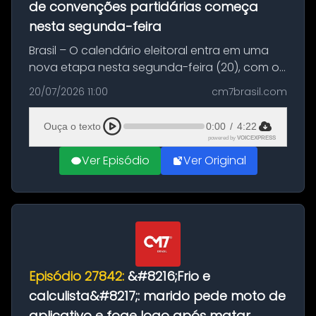
de convenções partidárias começa
nesta segunda-feira
Brasil – O calendário eleitoral entra em uma
nova etapa nesta segunda-feira (20), com o
início do período destinado às convenções
20/07/2026 11:00
cm7brasil.com
partidárias. Até 5 de agosto, partidos e
federações poderão oficializa...
Ouça o texto
0:00
/
4:22
powered by
VOICEXPRESS
Ver Episódio
Ver Original
Episódio 27842:
&#8216;Frio e
calculista&#8217;: marido pede moto de
aplicativo e foge logo após matar