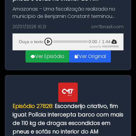
Amazonas – Uma fiscalização realizada no
município de Benjamin Constant terminou
com a apreensão de aproximadamente 115
20/07/2026 10:21
cm7brasil.com
quilos de entorpecentes em uma
embarcação atracada no porto da cidade. O
Ouça o texto
0:00
/
1:44
materia...
powered by
VOICEXPRESS
Ver Episódio
Ver Original
Episódio 27828:
Esconderijo criativo, fim
igual: Polícia intercepta barco com mais
de 110 kg de drogas escondidos em
pneus e sofás no interior do AM