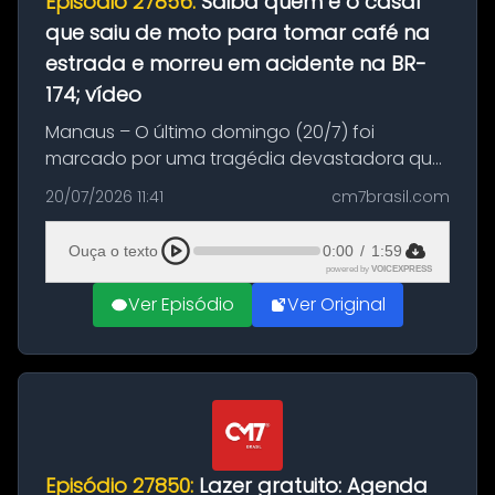
Episódio 27856:
Saiba quem é o casal
que saiu de moto para tomar café na
estrada e morreu em acidente na BR-
174; vídeo
Manaus – O último domingo (20/7) foi
marcado por uma tragédia devastadora que
resultou na morte precoce de dois jovens na
20/07/2026 11:41
cm7brasil.com
BR-174, na zona rural de Manaus. Um passeio
com destino a um típico café regio...
Ouça o texto
0:00
/
1:59
powered by
VOICEXPRESS
Ver Episódio
Ver Original
Episódio 27850:
Lazer gratuito: Agenda