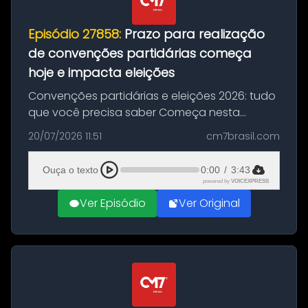
Episódio 27858:
Prazo para realização
de convenções partidárias começa
hoje e impacta eleições
Convenções partidárias e eleições 2026: tudo
que você precisa saber Começa nesta
segunda-feira e vai até 5 de agosto o prazo
20/07/2026 11:51
cm7brasil.com
para que partidos políticos e federações
partidárias realizem suas convençõ...
Ouça o texto
0:00
/
3:43
powered by
VOICEXPRESS
Ver Episódio
Ver Original