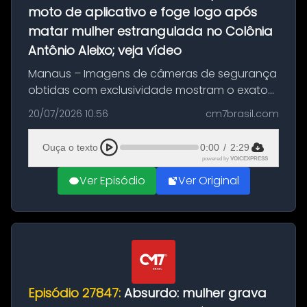
moto de aplicativo e foge logo após
matar mulher estrangulada no Colônia
Antônio Aleixo; veja vídeo
Manaus – Imagens de câmeras de segurança
obtidas com exclusividade mostram o exato
momento da fuga do principal suspeito da
20/07/2026 10:56
cm7brasil.com
morte de Larissa Araújo, de 28 anos. O crime
ocorreu na noite deste último d...
Ouça o texto
0:00
/
2:29
powered by
VOICEXPRESS
Ver Episódio
Ver Original
Episódio 27847:
Absurdo: mulher grava