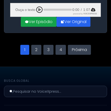
Aeroporto de Aqaba, na Jordânia, durante a
21ª fase da Operação Nasr 2. A...
Ouça o texto
0:00
/
1:07
powered by
VOICEXPRESS
Ver Episódio
Ver Original
1
2
3
4
Próxima
BUSCA GLOBAL
Pesquisar no VoiceXpress...