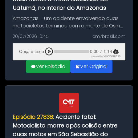
Uatumã, no interior do Amazonas
Amazonas – Um acidente envolvendo duas
motocicletas terminou com a morte de Osmar
Figueiredo de Souza, de 38 anos, no município
20/07/2026 10:45
cm7brasil.com
de São Sebastião do Uatumã, no interior do
Amazonas. A colisão ocorreu n...
Ouça o texto
0:00
/
1:14
powered by
VOICEXPRESS
Ver Episódio
Ver Original
Episódio 27838:
Acidente fatal:
Motociclista morre após colisão entre
duas motos em São Sebastião do