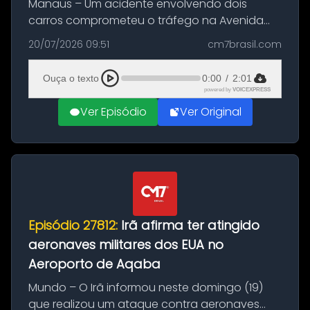
Manaus – Um acidente envolvendo dois
carros comprometeu o tráfego na Avenida
Brasil durante a manhã desta segunda-feira
20/07/2026 09:51
cm7brasil.com
(20), em frente ao complexo da Prefeitura de
Manaus, na Zona Oeste. A batida ter...
Ouça o texto
0:00
/
2:01
powered by
VOICEXPRESS
Ver Episódio
Ver Original
Episódio 27812:
Irã afirma ter atingido
aeronaves militares dos EUA no
Aeroporto de Aqaba
Mundo – O Irã informou neste domingo (19)
que realizou um ataque contra aeronaves