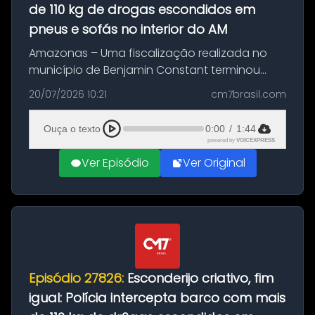
de 110 kg de drogas escondidos em
pneus e sofás no interior do AM
Amazonas – Uma fiscalização realizada no
município de Benjamin Constant terminou
com a apreensão de aproximadamente 115
20/07/2026 10:21
cm7brasil.com
quilos de entorpecentes em uma
embarcação atracada no porto da cidade. O
Ouça o texto
0:00
/
1:44
materia...
powered by
VOICEXPRESS
Ver Episódio
Ver Original
Episódio 27826:
Esconderijo criativo, fim
igual: Polícia intercepta barco com mais