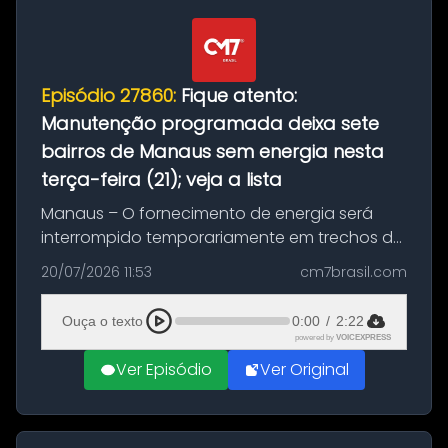
Episódio 27860:
Fique atento:
Manutenção programada deixa sete
bairros de Manaus sem energia nesta
terça-feira (21); veja a lista
Manaus – O fornecimento de energia será
interrompido temporariamente em trechos de
sete bairros de Manaus nesta terça-feira (21).
20/07/2026 11:53
cm7brasil.com
A suspensão programada ocorrerá para a
execução de serviços de manuten...
Ouça o texto
0:00
/
2:22
powered by
VOICEXPRESS
Ver Episódio
Ver Original