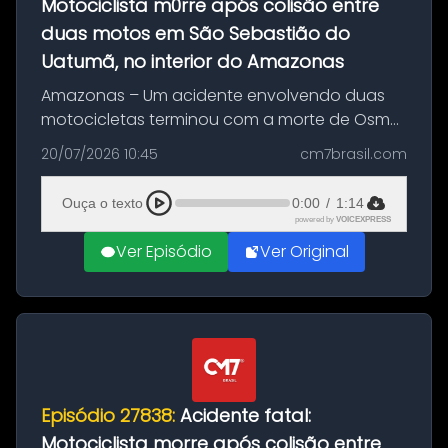
Motociclista m0rre após colisão entre
duas motos em São Sebastião do
Uatumã, no interior do Amazonas
Amazonas – Um acidente envolvendo duas
motocicletas terminou com a morte de Osmar
Figueiredo de Souza, de 38 anos, no município
20/07/2026 10:45
cm7brasil.com
de São Sebastião do Uatumã, no interior do
Amazonas. A colisão ocorreu n...
Ouça o texto
0:00
/
1:14
powered by
VOICEXPRESS
Ver Episódio
Ver Original
Episódio 27838:
Acidente fatal:
Motociclista morre após colisão entre