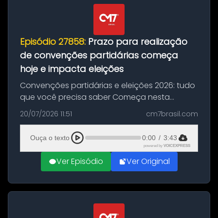
Episódio 27858:
Prazo para realização
de convenções partidárias começa
hoje e impacta eleições
Convenções partidárias e eleições 2026: tudo
que você precisa saber Começa nesta
segunda-feira e vai até 5 de agosto o prazo
20/07/2026 11:51
cm7brasil.com
para que partidos políticos e federações
partidárias realizem suas convençõ...
Ouça o texto
0:00
/
3:43
powered by
VOICEXPRESS
Ver Episódio
Ver Original