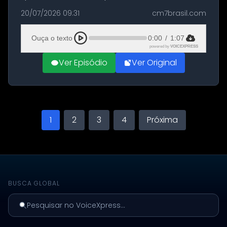
militares dos Estados Unidos estacionadas no
20/07/2026 09:31
cm7brasil.com
Aeroporto de Aqaba, na Jordânia, durante a
21ª fase da Operação Nasr 2. A...
Ouça o texto
0:00
/
1:07
powered by
VOICEXPRESS
Ver Episódio
Ver Original
1
2
3
4
Próxima
BUSCA GLOBAL
Pesquisar no VoiceXpress...