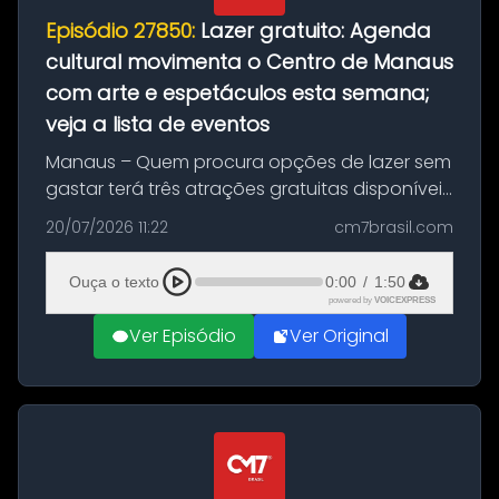
Episódio 27850:
Lazer gratuito: Agenda
cultural movimenta o Centro de Manaus
com arte e espetáculos esta semana;
veja a lista de eventos
Manaus – Quem procura opções de lazer sem
gastar terá três atrações gratuitas disponíveis
entre esta segunda-feira (20) e quinta-feira
20/07/2026 11:22
cm7brasil.com
(23). A programação inclui uma exposição
dedicada à história das ...
Ouça o texto
0:00
/
1:50
powered by
VOICEXPRESS
Ver Episódio
Ver Original