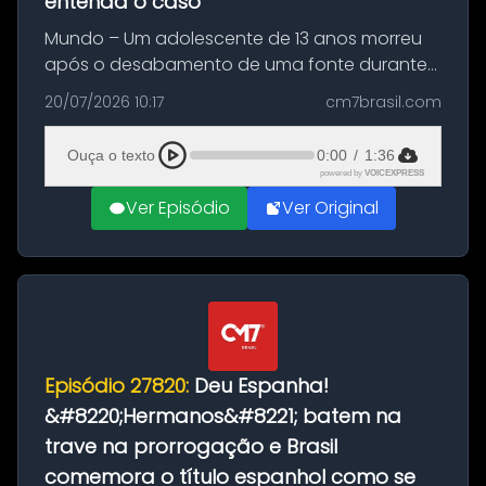
entenda o caso
Mundo – Um adolescente de 13 anos morreu
após o desabamento de uma fonte durante
as comemorações pelo título da Copa do
20/07/2026 10:17
cm7brasil.com
Mundo conquistado pela Espanha, em
Ciudad Rodrigo, na província de Salamanca,
Ouça o texto
0:00
/
1:36
no...
powered by
VOICEXPRESS
Ver Episódio
Ver Original
Episódio 27820:
Deu Espanha!
&#8220;Hermanos&#8221; batem na
trave na prorrogação e Brasil
comemora o título espanhol como se