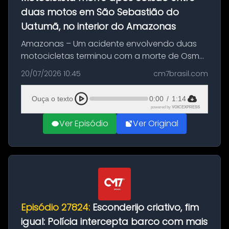
duas motos em São Sebastião do
Uatumã, no interior do Amazonas
Amazonas – Um acidente envolvendo duas
motocicletas terminou com a morte de Osmar
Figueiredo de Souza, de 38 anos, no município
20/07/2026 10:45
cm7brasil.com
de São Sebastião do Uatumã, no interior do
Amazonas. A colisão ocorreu n...
Ouça o texto
0:00
/
1:14
powered by
VOICEXPRESS
Ver Episódio
Ver Original
Episódio 27824:
Esconderijo criativo, fim
igual: Polícia intercepta barco com mais