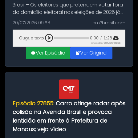
Brasil – Os eleitores que pretendem votar fora
do domicílio eleitoral nas eleições de 2026 já
podem solicitar o voto em trânsito a partir
20/07/2026 09:58
cm7brasil.com
desta segunda-feira (20). O pedido pode ser
feito até 20 de ag...
Ouça o texto
0:00
/
1:28
powered by
VOICEXPRESS
Ver Episódio
Ver Original
Episódio 27855:
Carro atinge radar após
colisão na Avenida Brasil e provoca
lentidão em frente à Prefeitura de
Manaus; veja vídeo