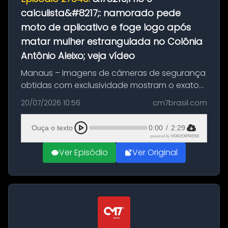
calculista&#8217;: namorado pede
moto de aplicativo e foge logo após
matar mulher estrangulada no Colônia
Antônio Aleixo; veja vídeo
Manaus – Imagens de câmeras de segurança
obtidas com exclusividade mostram o exato
momento da fuga do principal suspeito da
20/07/2026 10:56
cm7brasil.com
morte de Larissa Araújo, de 28 anos. O crime
ocorreu na noite deste último d...
Ouça o texto
0:00
/
2:29
powered by
VOICEXPRESS
Ver Episódio
Ver Original