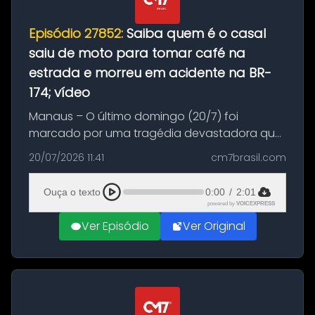
Episódio 27852:
Saiba quem é o casal
saiu de moto para tomar café na
estrada e morreu em acidente na BR-
174; vídeo
Manaus – O último domingo (20/7) foi
marcado por uma tragédia devastadora que
resultou na morte precoce de dois jovens na
20/07/2026 11:41
cm7brasil.com
BR-174, na zona rural de Manaus. Um passeio
com destino a um típico café regio...
Ouça o texto
0:00
/
2:01
powered by
VOICEXPRESS
Ver Episódio
Ver Original