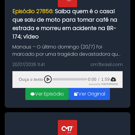
Episódio 27856:
Saiba quem é o casal
que saiu de moto para tomar café na
estrada e morreu em acidente na BR-
174; vídeo
Manaus – O último domingo (20/7) foi
marcado por uma tragédia devastadora que
resultou na morte precoce de dois jovens na
20/07/2026 11:41
cm7brasil.com
BR-174, na zona rural de Manaus. Um passeio
com destino a um típico café regio...
Ouça o texto
0:00
/
1:59
powered by
VOICEXPRESS
Ver Episódio
Ver Original