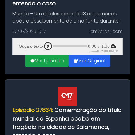
entenda o caso
Mundo – Um adolescente de 13 anos morreu
após o desabamento de uma fonte durante
as comemorações pelo título da Copa do
20/07/2026 10:17
cm7brasil.com
Mundo conquistado pela Espanha, em
Ciudad Rodrigo, na província de Salamanca,
Ouça o texto
0:00
/
1:36
no...
powered by
VOICEXPRESS
Ver Episódio
Ver Original
Episódio 27834:
Comemoração do título
mundial da Espanha acaba em
tragédia na cidade de Salamanca,