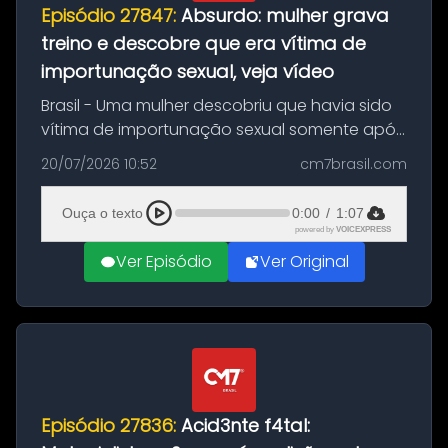
Episódio 27847:
Absurdo: mulher grava
treino e descobre que era vítima de
importunação sexual, veja vídeo
Brasil - Uma mulher descobriu que havia sido
vítima de importunação sexual somente após
assistir a um vídeo que gravou enquanto
20/07/2026 10:52
cm7brasil.com
treinava na academia de um condomínio em
Feira de Santana, na Bahia. O c...
Ouça o texto
0:00
/
1:07
powered by
VOICEXPRESS
Ver Episódio
Ver Original
Episódio 27836:
Acid3nte f4tal: