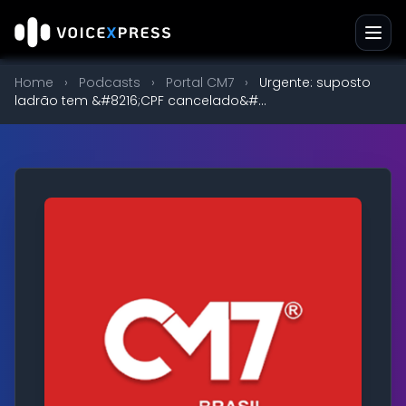
Home
›
Podcasts
›
Portal CM7
›
Urgente: suposto
ladrão tem &#8216;CPF cancelado&#...