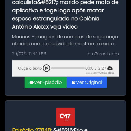
calculista&#8217;: marido pede moto de
aplicativo e foge logo após matar
esposa estrangulada no Colônia
Antônio Aleixo; veja vídeo
Manaus – Imagens de câmeras de segurança
obtidas com exclusividade mostram o exato
momento da fuga do principal suspeito da
20/07/2026 10:56
cm7brasil.com
morte de Larissa Araújo, de 28 anos. O crime
ocorreu na noite deste último d...
Ouça o texto
0:00
/
2:27
powered by
VOICEXPRESS
Ver Episódio
Ver Original
Episódio 27848:
&#8216;Frio e