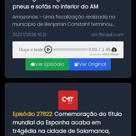
pneus e sofás no interior do AM
Amazonas – Uma fiscalização realizada no
município de Benjamin Constant terminou
com a apreensão de aproximadamente 115
20/07/2026 10:21
cm7brasil.com
quilos de entorpecentes em uma
embarcação atracada no porto da cidade. O
Ouça o texto
0:00
/
1:45
materia...
powered by
VOICEXPRESS
Ver Episódio
Ver Original
Episódio 27822:
Comemoração do título
mundial da Espanha acaba em
tr4gédia na cidade de Salamanca,