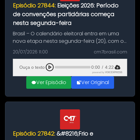
Episódio 27844:
Eleições 2026: Período
de convenções partidárias começa
nesta segunda-feira
Brasil – O calendário eleitoral entra em uma
nova etapa nesta segunda-feira (20), com o
início do período destinado às convenções
20/07/2026 11:00
cm7brasil.com
partidárias. Até 5 de agosto, partidos e
federações poderão oficializa...
Ouça o texto
0:00
/
4:22
powered by
VOICEXPRESS
Ver Episódio
Ver Original
Episódio 27842:
&#8216;Frio e