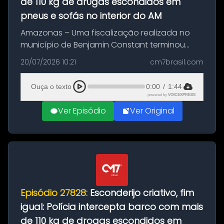
de 110 kg de dr0gas escondidos em
pneus e sofás no interior do AM
Amazonas – Uma fiscalização realizada no
município de Benjamin Constant terminou
com a apreensão de aproximadamente 115
20/07/2026 10:21
cm7brasil.com
quilos de entorpecentes em uma
embarcação atracada no porto da cidade. O
Ouça o texto
0:00
/
1:44
materia...
powered by
VOICEXPRESS
Ver Episódio
Ver Original
Episódio 27828:
Esconderijo criativo, fim
igual: Polícia intercepta barco com mais
de 110 kg de drogas escondidos em