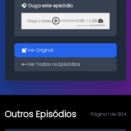
🎧 Ouça este episódio
Ouça o texto
0:00
/
1:58
powered by
VOICEXPRESS
Ver Original
Ver Todos os Episódios
Outros Episódios
Página 1 de 904