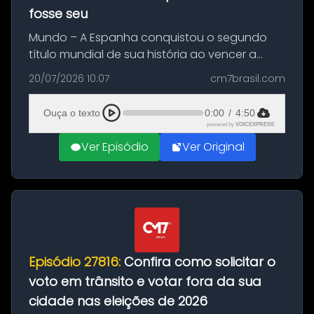
fosse seu
Mundo – A Espanha conquistou o segundo
título mundial de sua história ao vencer a
Argentina por 1 a 0, neste domingo (19), na
20/07/2026 10:07
cm7brasil.com
decisão da Copa do Mundo de 2026. Depois
de um duelo sem gols durante o te...
Ouça o texto
0:00
/
4:50
powered by
VOICEXPRESS
Ver Episódio
Ver Original
Episódio 27816:
Confira como solicitar o
voto em trânsito e votar fora da sua
cidade nas eleições de 2026