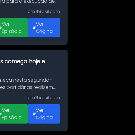
erá para a execução de
cm7brasil.com
Ver
Ver
Episódio
Original
as começa hoje e
Começa nesta segunda-
es partidárias realizem
cm7brasil.com
Ver
Ver
Episódio
Original