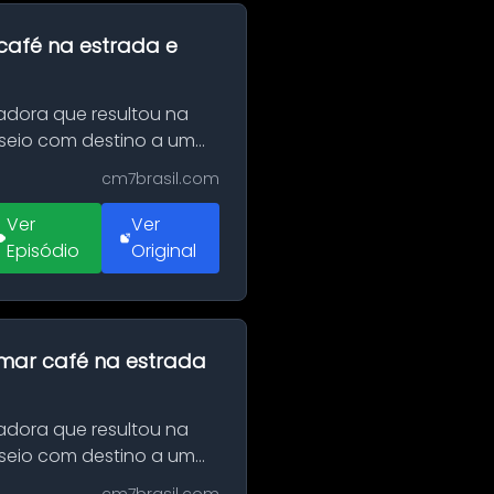
café na estrada e
adora que resultou na
sseio com destino a um
cm7brasil.com
Ver
Ver
Episódio
Original
omar café na estrada
adora que resultou na
sseio com destino a um