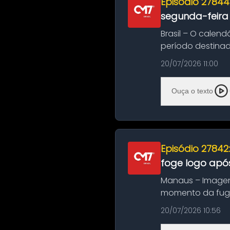
Episódio 27844
segunda-feira
Brasil – O calend
período destinad
oficializa...
20/07/2026 11:00
Ouça o texto
Episódio 27842
foge logo após
Manaus – Imagen
momento da fuga 
noite deste último
20/07/2026 10:56