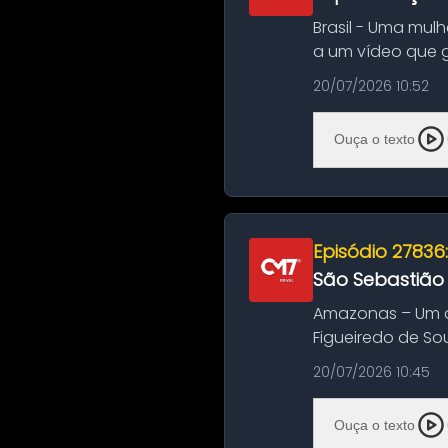
Brasil - Uma mul
a um vídeo que 
na Bahia. O c...
20/07/2026 10:52
Ouça o texto
Episódio 27836
São Sebastião
Amazonas – Um a
Figueiredo de So
Amazonas. A colis
20/07/2026 10:45
Ouça o texto