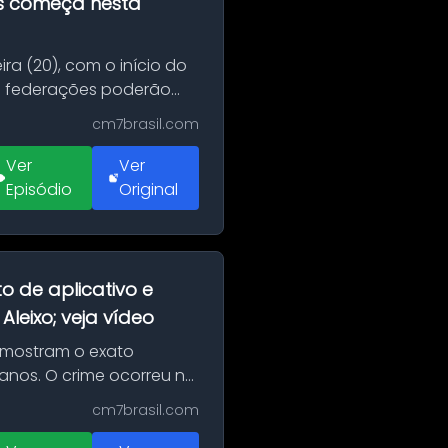
as começa nesta
ra (20), com o início do
 e federações poderão
cm7brasil.com
Ver
Ver
Episódio
Original
o de aplicativo e
leixo; veja vídeo
 mostram o exato
 anos. O crime ocorreu na
cm7brasil.com