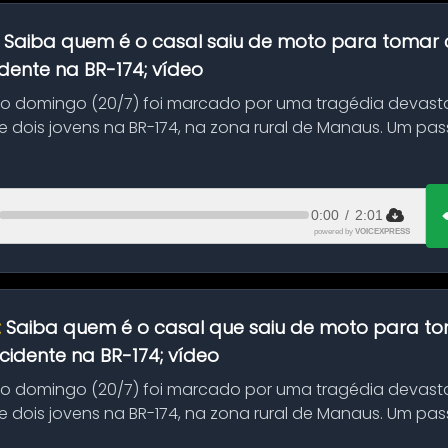
:
Saiba quem é o casal saiu de moto para tomar 
dente na BR-174; vídeo
mo domingo (20/7) foi marcado por uma tragédia devast
 dois jovens na BR-174, na zona rural de Manaus. Um pa
.
0:00
/
2:01
powered by
VOICEXPRESS
:
Saiba quem é o casal que saiu de moto para t
idente na BR-174; vídeo
mo domingo (20/7) foi marcado por uma tragédia devast
 dois jovens na BR-174, na zona rural de Manaus. Um pa
.