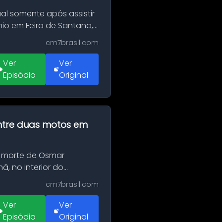
al somente após assistir
o em Feira de Santana,
cm7brasil.com
Ver
Ver
Episódio
Original
 entre duas motos em
 morte de Osmar
, no interior do
cm7brasil.com
Ver
Ver
Episódio
Original