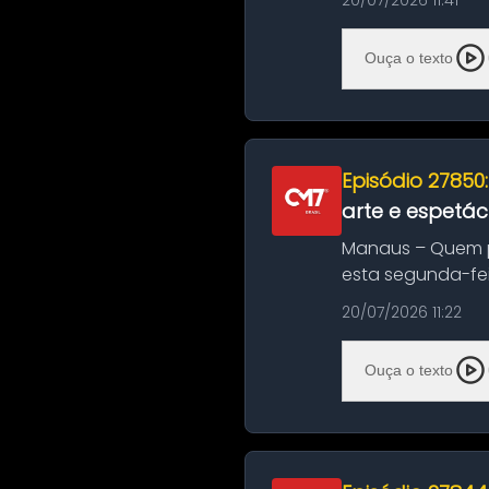
20/07/2026 11:41
Ouça o texto
Episódio 27850
arte e espetác
Manaus – Quem pr
esta segunda-fei
história das ...
20/07/2026 11:22
Ouça o texto