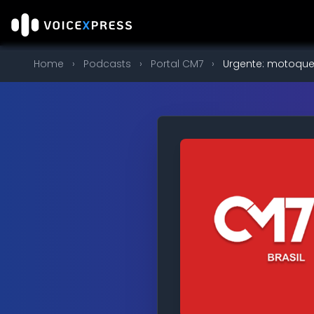
Home
›
Podcasts
›
Portal CM7
›
Urgente: motoque