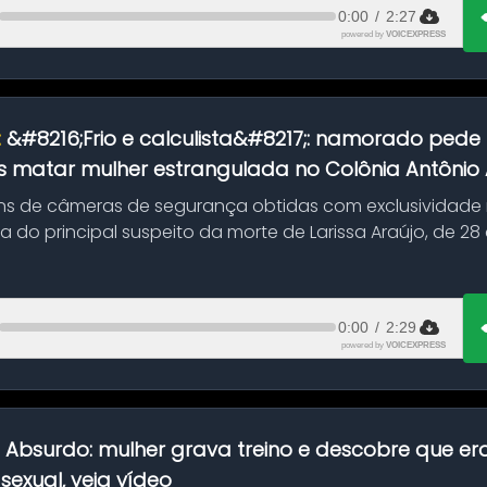
0:00
/
2:27
powered by
VOICEXPRESS
:
&#8216;Frio e calculista&#8217;: namorado pede 
 matar mulher estrangulada no Colônia Antônio Al
s de câmeras de segurança obtidas com exclusividade
do principal suspeito da morte de Larissa Araújo, de 28
 d...
0:00
/
2:29
powered by
VOICEXPRESS
:
Absurdo: mulher grava treino e descobre que er
exual, veja vídeo