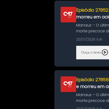
Episódio 27852
morreu em aci
Manaus – O últi
morte precoce de
típico café regio..
20/07/2026 11:41
Ouça o texto
Episódio 27856
e morreu em ac
Manaus – O últi
morte precoce de
típico café regio..