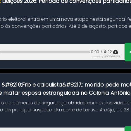
:
Eleições 2026: Período de convenções partidári
ário eleitoral entra em uma nova etapa nesta segunda-fei
o às convenções partidárias. Até 5 de agosto, partidos
0:00
/
4:22
powered by
VOICEXPRESS
:
&#8216;Frio e calculista&#8217;: marido pede mot
 matar esposa estrangulada no Colônia Antônio A
s de câmeras de segurança obtidas com exclusividade
do principal suspeito da morte de Larissa Araújo, de 28
 d...