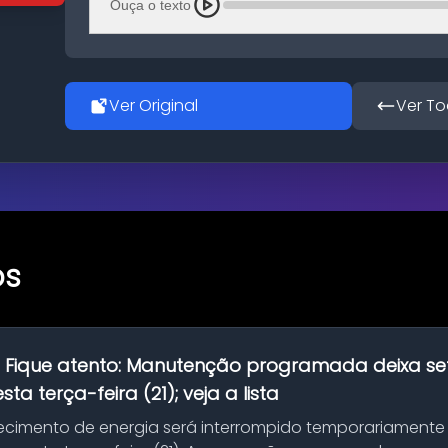
Ouça o texto
Ver Original
Ver To
os
:
Fique atento: Manutenção programada deixa se
ta terça-feira (21); veja a lista
ecimento de energia será interrompido temporariamente