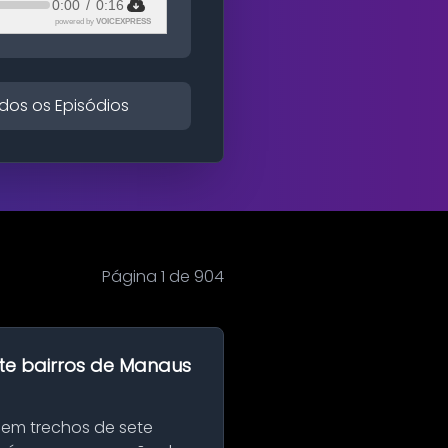
0:00
/
0:16
powered by
VOICEXPRESS
dos os Episódios
Página 1 de 904
te bairros de Manaus
 em trechos de sete