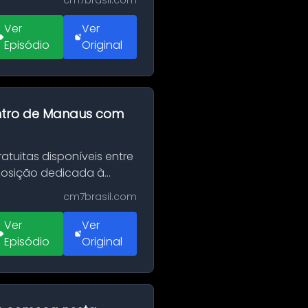
cm7brasil.com
Ver
Ver
Episódio
Original
entro de Manaus com
tuitas disponíveis entre
xposição dedicada à
cm7brasil.com
Ver
Ver
Episódio
Original