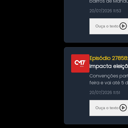
bairros de Manau
serviços de manut
20/07/2026 11:53
Ouça o texto
Episódio 27858
impacta eleiç
Convenções part
feira e vai até 5
suas convençõ...
20/07/2026 11:51
Ouça o texto