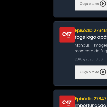
Ouça o texto
Episódio 27848
foge logo após
Manaus – Imagen
momento da fuga 
noite deste último
20/07/2026 10:56
Ouça o texto
Episódio 27847
importunação s