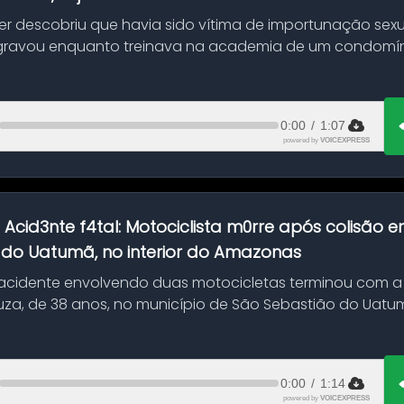
her descobriu que havia sido vítima de importunação sexu
gravou enquanto treinava na academia de um condomíni
0:00
/
1:07
powered by
VOICEXPRESS
:
Acid3nte f4tal: Motociclista m0rre após colisão
 do Uatumã, no interior do Amazonas
cidente envolvendo duas motocicletas terminou com a
uza, de 38 anos, no município de São Sebastião do Uatumã
ão ocorreu n...
0:00
/
1:14
powered by
VOICEXPRESS