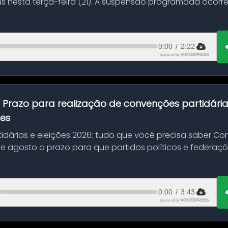
s nesta terça-feira (21). A suspensão programada ocorr
en...
0:00
/
2:22
powered by
VOICEXPRESS
:
Prazo para realização de convenções partidári
ões
idárias e eleições 2026: tudo que você precisa saber 
 de agosto o prazo para que partidos políticos e federaçõ
0:00
/
3:43
powered by
VOICEXPRESS