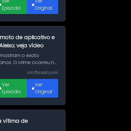
Ver
Ver
Episódio
Original
moto de aplicativo e
eixo; veja vídeo
 mostram o exato
 anos. O crime ocorreu na
cm7brasil.com
Ver
Ver
Episódio
Original
a vítima de