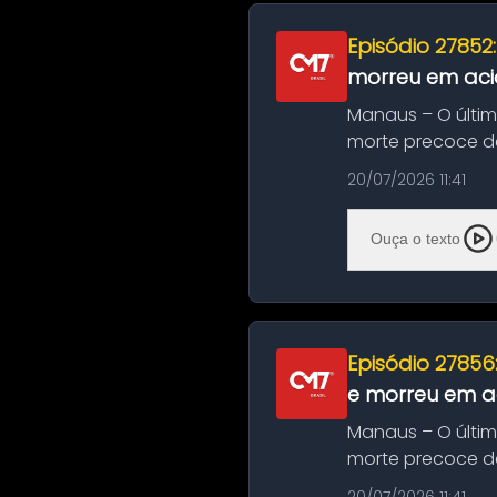
Episódio 27852
morreu em aci
Manaus – O últi
morte precoce de
típico café regio..
20/07/2026 11:41
Ouça o texto
Episódio 27856
e morreu em ac
Manaus – O últi
morte precoce de
típico café regio..