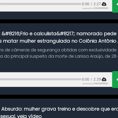
0:00
/
2:27
powered by
VOICEXPRESS
:
&#8216;Frio e calculista&#8217;: namorado pede 
 matar mulher estrangulada no Colônia Antônio Al
s de câmeras de segurança obtidas com exclusividade
do principal suspeito da morte de Larissa Araújo, de 28
 d...
0:00
/
2:29
powered by
VOICEXPRESS
:
Absurdo: mulher grava treino e descobre que er
exual, veja vídeo