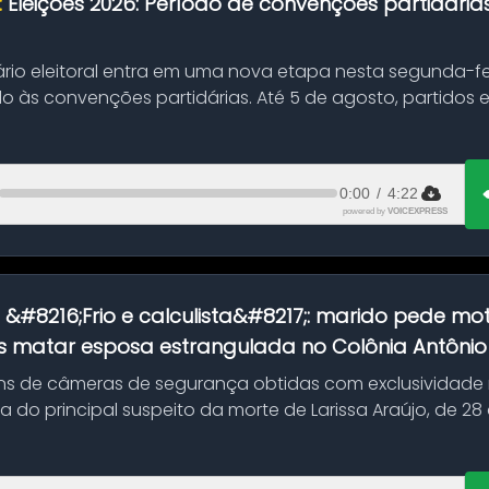
:
Eleições 2026: Período de convenções partidári
ário eleitoral entra em uma nova etapa nesta segunda-fei
o às convenções partidárias. Até 5 de agosto, partidos
0:00
/
4:22
powered by
VOICEXPRESS
:
&#8216;Frio e calculista&#8217;: marido pede mot
 matar esposa estrangulada no Colônia Antônio A
s de câmeras de segurança obtidas com exclusividade
do principal suspeito da morte de Larissa Araújo, de 28
 d...