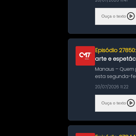
20/07/2026 11:41
Ouça o texto
Episódio 27850
arte e espetác
Manaus – Quem pr
esta segunda-fei
história das ...
20/07/2026 11:22
Ouça o texto