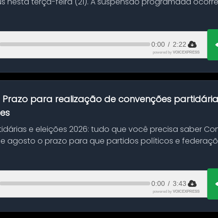
s nesta terça-feira (21). A suspensão programada ocorr
en...
0:00
/
2:22
powered by
VOICEXPRESS
:
Prazo para realização de convenções partidári
ões
idárias e eleições 2026: tudo que você precisa saber 
 de agosto o prazo para que partidos políticos e federaçõ
0:00
/
3:43
powered by
VOICEXPRESS