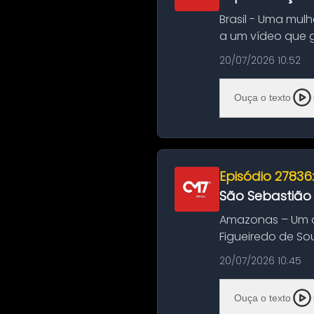
Brasil - Uma mul
a um vídeo que 
na Bahia. O c...
20/07/2026 10:52
Ouça o texto
Episódio 27836
São Sebastião
Amazonas – Um a
Figueiredo de So
Amazonas. A colis
20/07/2026 10:45
Ouça o texto