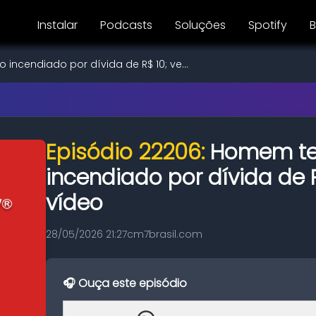
Instalar
Podcasts
Soluções
Spotify
B
ncendiado por dívida de R$ 10; ve...
Episódio 22206:
Homem te
incendiado por dívida de R
vídeo
28/05/2026 21:27
cm7brasil.com
🎧 Ouça este episódio