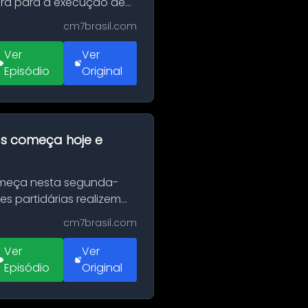
erá para a execução de
cm7brasil.com
Ver
Ver
Episódio
Original
as começa hoje e
Começa nesta segunda-
es partidárias realizem
cm7brasil.com
Ver
Ver
Episódio
Original