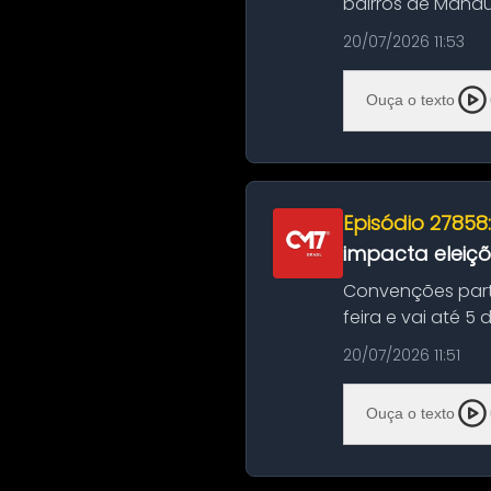
bairros de Manau
serviços de manut
20/07/2026 11:53
Ouça o texto
Episódio 27858
impacta eleiç
Convenções part
feira e vai até 5
suas convençõ...
20/07/2026 11:51
Ouça o texto