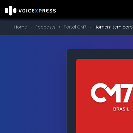
Home
›
Podcasts
›
Portal CM7
›
Homem tem corpo i