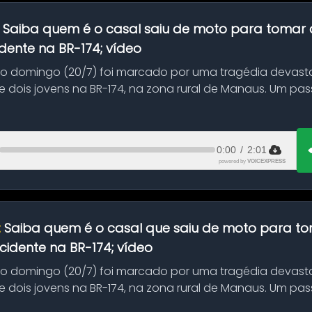
:
Saiba quem é o casal saiu de moto para tomar 
dente na BR-174; vídeo
mo domingo (20/7) foi marcado por uma tragédia devast
 dois jovens na BR-174, na zona rural de Manaus. Um pa
.
0:00
/
2:01
powered by
VOICEXPRESS
:
Saiba quem é o casal que saiu de moto para t
idente na BR-174; vídeo
mo domingo (20/7) foi marcado por uma tragédia devast
 dois jovens na BR-174, na zona rural de Manaus. Um pa
.