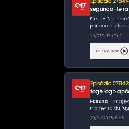
Episódio 27844
segunda-feira
Brasil – O calend
período destinad
oficializa...
20/07/2026 11:00
Ouça o texto
Episódio 27842
foge logo após
Manaus – Imagen
momento da fuga 
noite deste último
20/07/2026 10:56