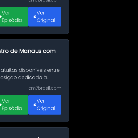
cm7brasil.com
Ver
Ver
Episódio
Original
entro de Manaus com
tuitas disponíveis entre
xposição dedicada à
cm7brasil.com
Ver
Ver
Episódio
Original