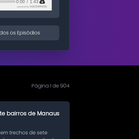
0:00
/
1:43
powered by
VOICEXPRESS
dos os Episódios
Página 1 de 904
te bairros de Manaus
 em trechos de sete