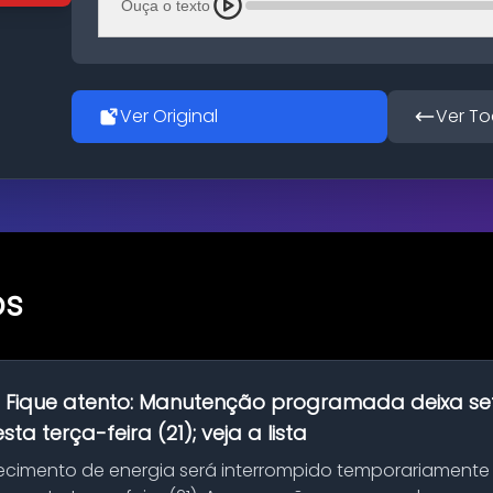
Ouça o texto
Ver Original
Ver To
os
:
Fique atento: Manutenção programada deixa se
ta terça-feira (21); veja a lista
ecimento de energia será interrompido temporariamente