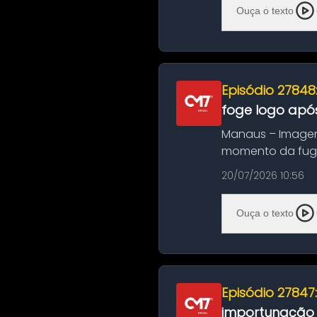
Ouça o texto
Episódio 27848
foge logo após
Manaus – Imagen
momento da fuga 
noite deste último
20/07/2026 10:56
Ouça o texto
Episódio 27847
importunação s