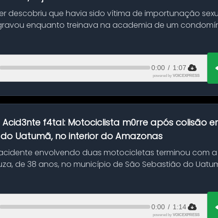
her descobriu que havia sido vítima de importunação sexu
gravou enquanto treinava na academia de um condomíni
0:00
/
1:07
powered by
VOICEXPRESS
:
Acid3nte f4tal: Motociclista m0rre após colisão
 do Uatumã, no interior do Amazonas
cidente envolvendo duas motocicletas terminou com a
uza, de 38 anos, no município de São Sebastião do Uatumã
ão ocorreu n...
0:00
/
1:14
powered by
VOICEXPRESS