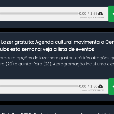
0:00
/
1:59
powered by
VOICEXPRESS
:
Lazer gratuito: Agenda cultural movimenta o C
ulos esta semana; veja a lista de eventos
ocura opções de lazer sem gastar terá três atrações gra
ra (20) e quinta-feira (23). A programação inclui uma e
0:00
/
1:50
powered by
VOICEXPRESS