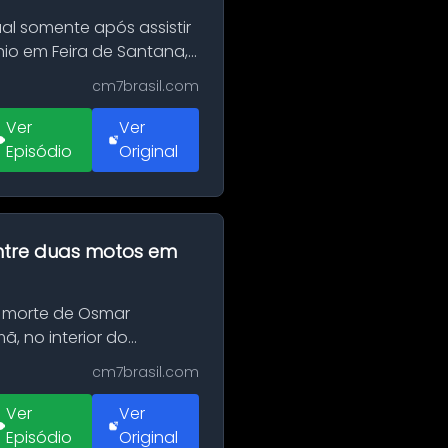
al somente após assistir
o em Feira de Santana,
cm7brasil.com
Ver
Ver
Episódio
Original
 entre duas motos em
 morte de Osmar
, no interior do
cm7brasil.com
Ver
Ver
Episódio
Original