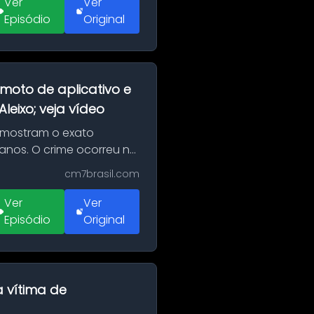
Ver
Ver
Episódio
Original
moto de aplicativo e
eixo; veja vídeo
 mostram o exato
 anos. O crime ocorreu na
cm7brasil.com
Ver
Ver
Episódio
Original
a vítima de