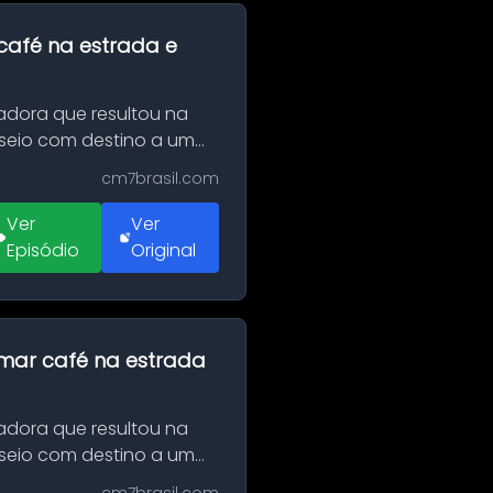
café na estrada e
adora que resultou na
sseio com destino a um
cm7brasil.com
Ver
Ver
Episódio
Original
omar café na estrada
adora que resultou na
sseio com destino a um