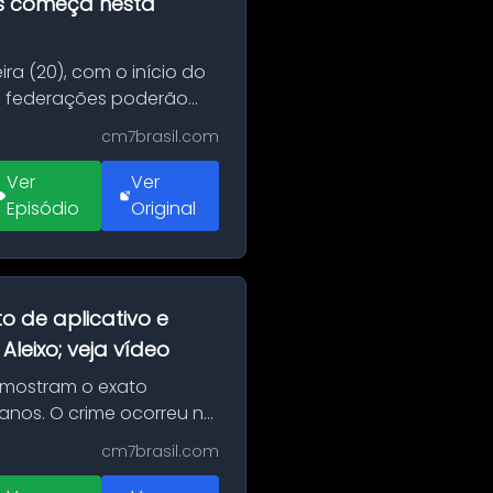
as começa nesta
ra (20), com o início do
 e federações poderão
cm7brasil.com
Ver
Ver
Episódio
Original
o de aplicativo e
leixo; veja vídeo
 mostram o exato
 anos. O crime ocorreu na
cm7brasil.com