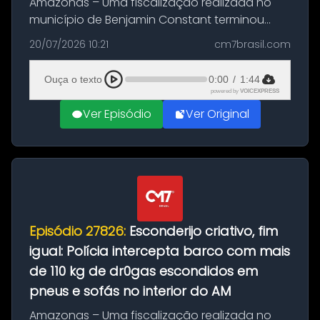
Amazonas – Uma fiscalização realizada no
município de Benjamin Constant terminou
com a apreensão de aproximadamente 115
20/07/2026 10:21
cm7brasil.com
quilos de entorpecentes em uma
embarcação atracada no porto da cidade. O
Ouça o texto
0:00
/
1:44
materia...
powered by
VOICEXPRESS
Ver Episódio
Ver Original
Episódio 27826:
Esconderijo criativo, fim
igual: Polícia intercepta barco com mais
de 110 kg de dr0gas escondidos em
pneus e sofás no interior do AM
Amazonas – Uma fiscalização realizada no