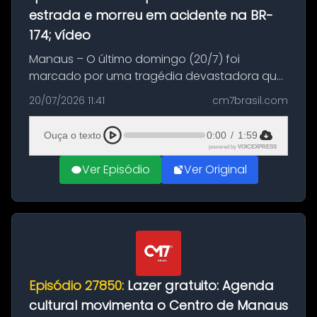
estrada e morreu em acidente na BR-
174; vídeo
Manaus – O último domingo (20/7) foi
marcado por uma tragédia devastadora que
resultou na morte precoce de dois jovens na
20/07/2026 11:41
cm7brasil.com
BR-174, na zona rural de Manaus. Um passeio
com destino a um típico café regio...
Ouça o texto
0:00
/
1:59
powered by
VOICEXPRESS
Ver Episódio
Ver Original
Episódio 27850:
Lazer gratuito: Agenda
cultural movimenta o Centro de Manaus