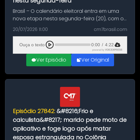
nesta segunda-feira
Brasil – O calendário eleitoral entra em uma
nova etapa nesta segunda-feira (20), com o
início do período destinado às convenções
20/07/2026 11:00
cm7brasil.com
partidárias. Até 5 de agosto, partidos e
federações poderão oficializa...
Ouça o texto
0:00
/
4:22
powered by
VOICEXPRESS
Ver Episódio
Ver Original
Episódio 27842:
&#8216;Frio e
calculista&#8217;: marido pede moto de
aplicativo e foge logo após matar
esposa estrangulada no Colônia