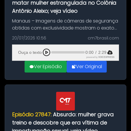
matar mulher estrangulada no Colônia
Antônio Aleixo; veja vídeo
Manaus – Imagens de câmeras de segurança
obtidas com exclusividade mostram o exato
momento da fuga do principal suspeito da
20/07/2026 10:56
cm7brasil.com
morte de Larissa Araújo, de 28 anos. O crime
ocorreu na noite deste último d...
Ouça o texto
0:00
/
2:29
powered by
VOICEXPRESS
Ver Episódio
Ver Original
Episódio 27847:
Absurdo: mulher grava
treino e descobre que era vítima de
importunação sexual, veja vídeo