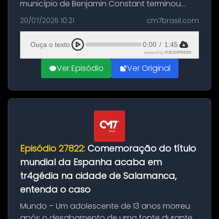
município de Benjamin Constant terminou
com a apreensão de aproximadamente 115
20/07/2026 10:21
cm7brasil.com
quilos de entorpecentes em uma
embarcação atracada no porto da cidade. O
Ouça o texto
0:00
/
1:45
materia...
powered by
VOICEXPRESS
Ver Episódio
Ver Original
Episódio 27822:
Comemoração do título
mundial da Espanha acaba em
tr4gédia na cidade de Salamanca,
entenda o caso
Mundo – Um adolescente de 13 anos morreu
após o desabamento de uma fonte durante