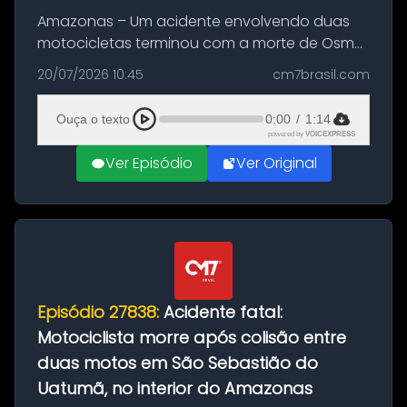
Amazonas – Um acidente envolvendo duas
motocicletas terminou com a morte de Osmar
Figueiredo de Souza, de 38 anos, no município
20/07/2026 10:45
cm7brasil.com
de São Sebastião do Uatumã, no interior do
Amazonas. A colisão ocorreu n...
Ouça o texto
0:00
/
1:14
powered by
VOICEXPRESS
Ver Episódio
Ver Original
Episódio 27838:
Acidente fatal:
Motociclista morre após colisão entre
duas motos em São Sebastião do
Uatumã, no interior do Amazonas