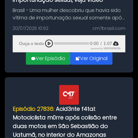
Brasil - Uma mulher descobriu que havia sido
vítima de importunação sexual somente após
assistir a um vídeo que gravou enquanto
20/07/2026 10:52
cm7brasil.com
treinava na academia de um condomínio em
Feira de Santana, na Bahia. O c...
Ouça o texto
0:00
/
1:07
powered by
VOICEXPRESS
Ver Episódio
Ver Original
Episódio 27836:
Acid3nte f4tal:
Motociclista m0rre após colisão entre
duas motos em São Sebastião do
Uatumã, no interior do Amazonas