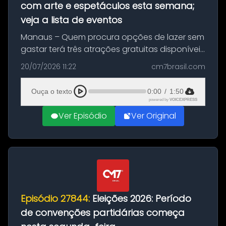
com arte e espetáculos esta semana;
veja a lista de eventos
Manaus – Quem procura opções de lazer sem
gastar terá três atrações gratuitas disponíveis
entre esta segunda-feira (20) e quinta-feira
20/07/2026 11:22
cm7brasil.com
(23). A programação inclui uma exposição
dedicada à história das ...
Ouça o texto
0:00
/
1:50
powered by
VOICEXPRESS
Ver Episódio
Ver Original
Episódio 27844:
Eleições 2026: Período
de convenções partidárias começa