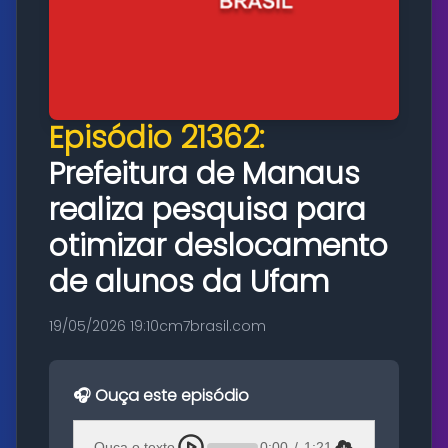
Episódio 21362:
Prefeitura de Manaus
realiza pesquisa para
otimizar deslocamento
de alunos da Ufam
19/05/2026 19:10
cm7brasil.com
🎧 Ouça este episódio
Ouça o texto
0:00
/
1:21