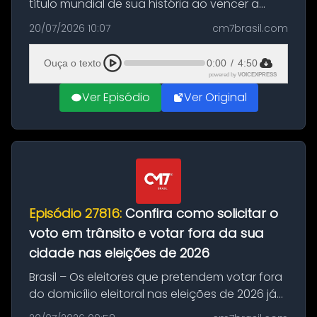
título mundial de sua história ao vencer a
Argentina por 1 a 0, neste domingo (19), na
20/07/2026 10:07
cm7brasil.com
decisão da Copa do Mundo de 2026. Depois
de um duelo sem gols durante o te...
Ouça o texto
0:00
/
4:50
powered by
VOICEXPRESS
Ver Episódio
Ver Original
Episódio 27816:
Confira como solicitar o
voto em trânsito e votar fora da sua
cidade nas eleições de 2026
Brasil – Os eleitores que pretendem votar fora
do domicílio eleitoral nas eleições de 2026 já
podem solicitar o voto em trânsito a partir