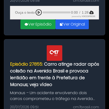
20/07/2026 09:58
cm7brasil.com
desta segunda-feira (20). O pedido pode ser
feito até 20 de ag...
Ouça o texto
0:00
/
1:28
powered by
VOICEXPRESS
Ver Episódio
Ver Original
Episódio 27855:
Carro atinge radar após
colisão na Avenida Brasil e provoca
lentidão em frente à Prefeitura de
Manaus; veja vídeo
Manaus – Um acidente envolvendo dois
carros comprometeu o tráfego na Avenida
Brasil durante a manhã desta segunda-feira
20/07/2026 09:51
cm7brasil.com