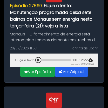
Episódio 27860:
Fique atento:
Manutenção programada deixa sete
bairros de Manaus sem energia nesta
terça-feira (21); veja a lista
Manaus – O fornecimento de energia será
interrompido temporariamente em trechos de
sete bairros de Manaus nesta terça-feira (21).
20/07/2026 11:53
cm7brasil.com
A suspensão programada ocorrerá para a
execução de serviços de manuten...
Ouça o texto
0:00
/
2:22
powered by
VOICEXPRESS
Ver Episódio
Ver Original