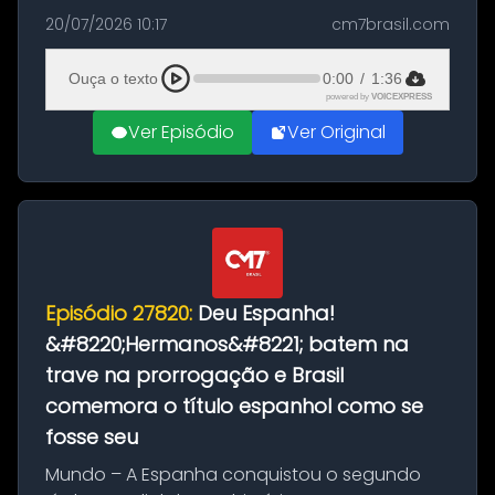
as comemorações pelo título da Copa do
20/07/2026 10:17
cm7brasil.com
Mundo conquistado pela Espanha, em
Ciudad Rodrigo, na província de Salamanca,
Ouça o texto
0:00
/
1:36
no...
powered by
VOICEXPRESS
Ver Episódio
Ver Original
Episódio 27820:
Deu Espanha!
&#8220;Hermanos&#8221; batem na
trave na prorrogação e Brasil
comemora o título espanhol como se
fosse seu
Mundo – A Espanha conquistou o segundo