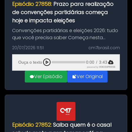
Episódio 27858:
Prazo para realização
de convenções partidárias começa
hoje e impacta eleições
Convenções partidárias e eleições 2026: tudo
que você precisa saber Começa nesta
segunda-feira e vai até 5 de agosto o prazo
20/07/2026 11:51
cm7brasil.com
para que partidos políticos e federações
partidárias realizem suas convençõ...
Ouça o texto
0:00
/
3:43
powered by
VOICEXPRESS
Ver Episódio
Ver Original
Episódio 27852:
Saiba quem é o casal