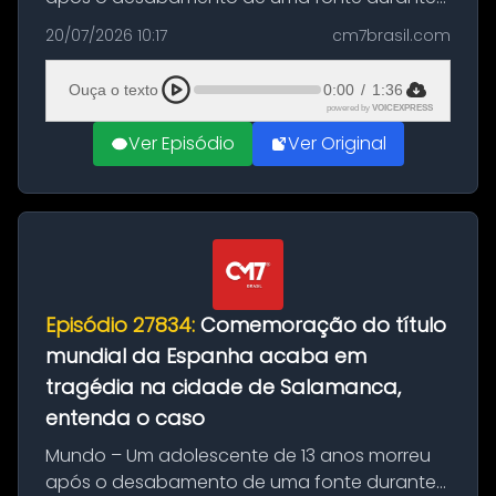
as comemorações pelo título da Copa do
20/07/2026 10:17
cm7brasil.com
Mundo conquistado pela Espanha, em
Ciudad Rodrigo, na província de Salamanca,
Ouça o texto
0:00
/
1:36
no...
powered by
VOICEXPRESS
Ver Episódio
Ver Original
Episódio 27834:
Comemoração do título
mundial da Espanha acaba em
tragédia na cidade de Salamanca,
entenda o caso
Mundo – Um adolescente de 13 anos morreu
após o desabamento de uma fonte durante