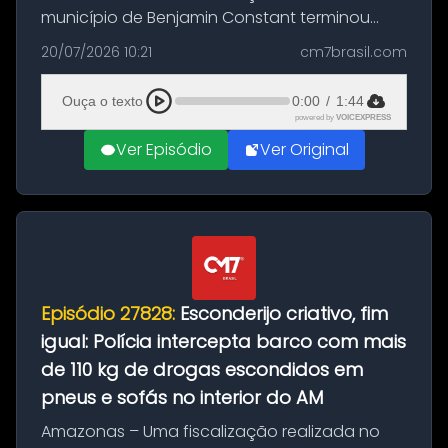
município de Benjamin Constant terminou
com a apreensão de aproximadamente 115
20/07/2026 10:21
cm7brasil.com
quilos de entorpecentes em uma
embarcação atracada no porto da cidade. O
Ouça o texto
0:00
/
1:44
materia...
powered by
VOICEXPRESS
Ver Episódio
Ver Original
Episódio 27828:
Esconderijo criativo, fim
igual: Polícia intercepta barco com mais
de 110 kg de drogas escondidos em
pneus e sofás no interior do AM
Amazonas – Uma fiscalização realizada no