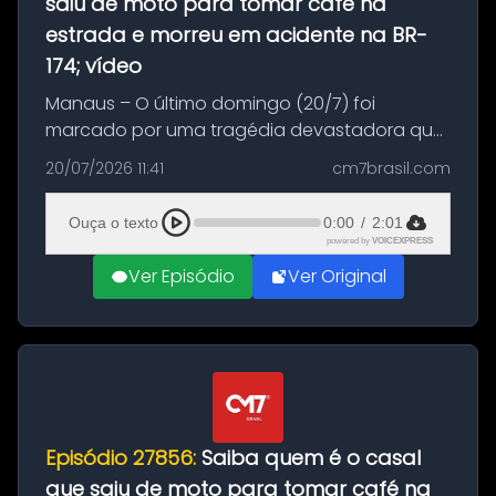
saiu de moto para tomar café na
estrada e morreu em acidente na BR-
174; vídeo
Manaus – O último domingo (20/7) foi
marcado por uma tragédia devastadora que
resultou na morte precoce de dois jovens na
20/07/2026 11:41
cm7brasil.com
BR-174, na zona rural de Manaus. Um passeio
com destino a um típico café regio...
Ouça o texto
0:00
/
2:01
powered by
VOICEXPRESS
Ver Episódio
Ver Original
Episódio 27856:
Saiba quem é o casal
que saiu de moto para tomar café na