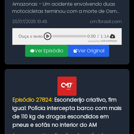
Amazonas – Um acidente envolvendo duas
motocicletas terminou com a morte de Osmar
Figueiredo de Souza, de 38 anos, no município
20/07/2026 10:45
cm7brasil.com
de São Sebastião do Uatumã, no interior do
Amazonas. A colisão ocorreu n...
Ouça o texto
0:00
/
1:14
powered by
VOICEXPRESS
Ver Episódio
Ver Original
Episódio 27824:
Esconderijo criativo, fim
igual: Polícia intercepta barco com mais
de 110 kg de drogas escondidos em
pneus e sofás no interior do AM