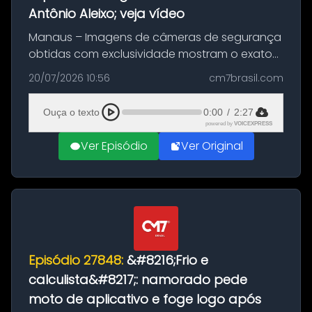
Antônio Aleixo; veja vídeo
Manaus – Imagens de câmeras de segurança
obtidas com exclusividade mostram o exato
momento da fuga do principal suspeito da
20/07/2026 10:56
cm7brasil.com
morte de Larissa Araújo, de 28 anos. O crime
ocorreu na noite deste último d...
Ouça o texto
0:00
/
2:27
powered by
VOICEXPRESS
Ver Episódio
Ver Original
Episódio 27848:
&#8216;Frio e
calculista&#8217;: namorado pede
moto de aplicativo e foge logo após