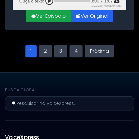
Ouça o texto
0:00
/
1:07
powered by
VOICEXPRESS
Ver Episódio
Ver Original
1
2
3
4
Próxima
BUSCA GLOBAL
Pesquisar no VoiceXpress...
VoiceXpress