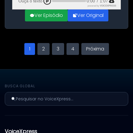
Ouça o texto
0:00
/
1:07
powered by
VOICEXPRESS
Ver Episódio
Ver Original
1
2
3
4
Próxima
BUSCA GLOBAL
Pesquisar no VoiceXpress...
VoiceXpress