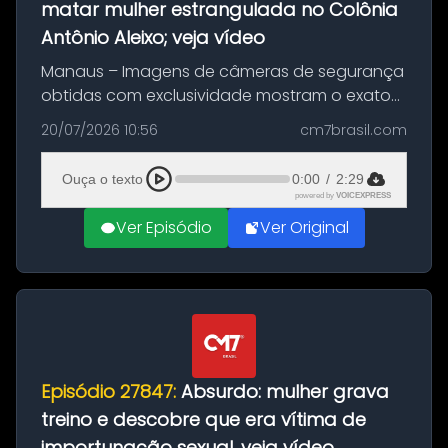
matar mulher estrangulada no Colônia
Antônio Aleixo; veja vídeo
Manaus – Imagens de câmeras de segurança
obtidas com exclusividade mostram o exato
momento da fuga do principal suspeito da
20/07/2026 10:56
cm7brasil.com
morte de Larissa Araújo, de 28 anos. O crime
ocorreu na noite deste último d...
Ouça o texto
0:00
/
2:29
powered by
VOICEXPRESS
Ver Episódio
Ver Original
Episódio 27847:
Absurdo: mulher grava
treino e descobre que era vítima de
importunação sexual, veja vídeo