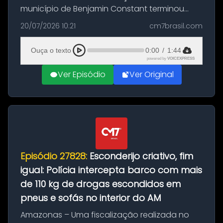
município de Benjamin Constant terminou
com a apreensão de aproximadamente 115
20/07/2026 10:21
cm7brasil.com
quilos de entorpecentes em uma
embarcação atracada no porto da cidade. O
Ouça o texto
0:00
/
1:44
materia...
powered by
VOICEXPRESS
Ver Episódio
Ver Original
Episódio 27828:
Esconderijo criativo, fim
igual: Polícia intercepta barco com mais
de 110 kg de drogas escondidos em
pneus e sofás no interior do AM
Amazonas – Uma fiscalização realizada no