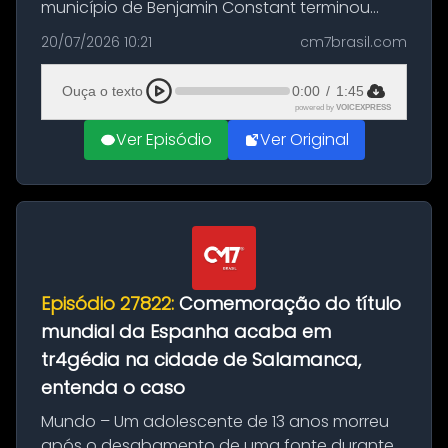
município de Benjamin Constant terminou
com a apreensão de aproximadamente 115
20/07/2026 10:21
cm7brasil.com
quilos de entorpecentes em uma
embarcação atracada no porto da cidade. O
Ouça o texto
0:00
/
1:45
materia...
powered by
VOICEXPRESS
Ver Episódio
Ver Original
Episódio 27822:
Comemoração do título
mundial da Espanha acaba em
tr4gédia na cidade de Salamanca,
entenda o caso
Mundo – Um adolescente de 13 anos morreu
após o desabamento de uma fonte durante