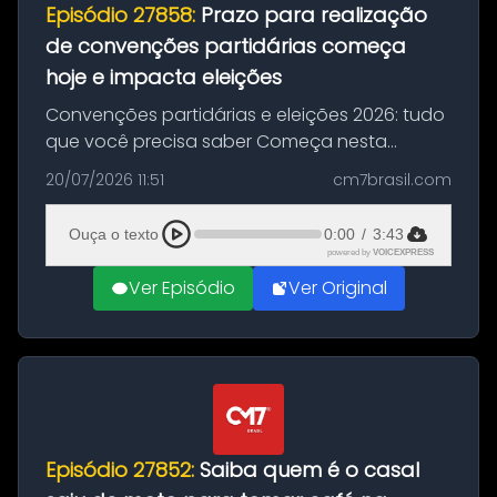
Episódio 27858:
Prazo para realização
de convenções partidárias começa
hoje e impacta eleições
Convenções partidárias e eleições 2026: tudo
que você precisa saber Começa nesta
segunda-feira e vai até 5 de agosto o prazo
20/07/2026 11:51
cm7brasil.com
para que partidos políticos e federações
partidárias realizem suas convençõ...
Ouça o texto
0:00
/
3:43
powered by
VOICEXPRESS
Ver Episódio
Ver Original
Episódio 27852:
Saiba quem é o casal