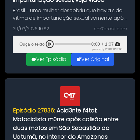
Brasil - Uma mulher descobriu que havia sido
vítima de importunação sexual somente após
assistir a um vídeo que gravou enquanto
20/07/2026 10:52
cm7brasil.com
treinava na academia de um condomínio em
Feira de Santana, na Bahia. O c...
Ouça o texto
0:00
/
1:07
powered by
VOICEXPRESS
Ver Episódio
Ver Original
Episódio 27836:
Acid3nte f4tal:
Motociclista m0rre após colisão entre
duas motos em São Sebastião do
Uatumã, no interior do Amazonas