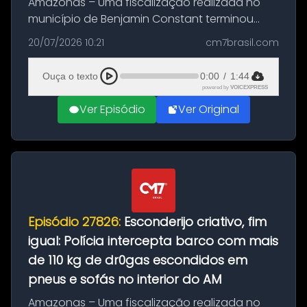
Amazonas – Uma fiscalização realizada no
município de Benjamin Constant terminou
com a apreensão de aproximadamente 115
20/07/2026 10:21
cm7brasil.com
quilos de entorpecentes em uma
embarcação atracada no porto da cidade. O
Ouça o texto
0:00
/
1:44
materia...
powered by
VOICEXPRESS
Ver Episódio
Ver Original
Episódio 27826:
Esconderijo criativo, fim
igual: Polícia intercepta barco com mais
de 110 kg de dr0gas escondidos em
pneus e sofás no interior do AM
Amazonas – Uma fiscalização realizada no