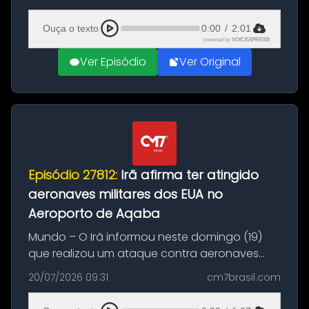
(20), em frente ao complexo da Prefeitura de
Manaus, na Zona Oeste. A batida ter...
Ouça o texto
0:00
/
2:01
powered by
VOICEXPRESS
Ver Episódio
Ver Original
Episódio 27812:
Irã afirma ter atingido
aeronaves militares dos EUA no
Aeroporto de Aqaba
Mundo – O Irã informou neste domingo (19)
que realizou um ataque contra aeronaves
militares dos Estados Unidos estacionadas no
20/07/2026 09:31
cm7brasil.com
Aeroporto de Aqaba, na Jordânia, durante a
21ª fase da Operação Nasr 2. A...