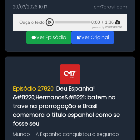
as comemorações pelo título da Copa do
20/07/2026 10:17
cm7brasil.com
Mundo conquistado pela Espanha, em
Ciudad Rodrigo, na província de Salamanca,
Ouça o texto
0:00
/
1:36
no...
powered by
VOICEXPRESS
Ver Episódio
Ver Original
Episódio 27820:
Deu Espanha!
&#8220;Hermanos&#8221; batem na
trave na prorrogação e Brasil
comemora o título espanhol como se
fosse seu
Mundo – A Espanha conquistou o segundo