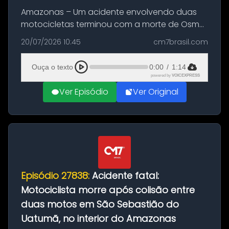
Amazonas – Um acidente envolvendo duas
motocicletas terminou com a morte de Osmar
Figueiredo de Souza, de 38 anos, no município
20/07/2026 10:45
cm7brasil.com
de São Sebastião do Uatumã, no interior do
Amazonas. A colisão ocorreu n...
Ouça o texto
0:00
/
1:14
powered by
VOICEXPRESS
Ver Episódio
Ver Original
Episódio 27838:
Acidente fatal:
Motociclista morre após colisão entre
duas motos em São Sebastião do
Uatumã, no interior do Amazonas