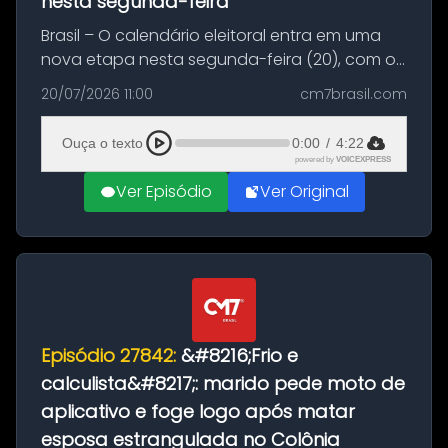
nesta segunda-feira
Brasil – O calendário eleitoral entra em uma
nova etapa nesta segunda-feira (20), com o
início do período destinado às convenções
20/07/2026 11:00
cm7brasil.com
partidárias. Até 5 de agosto, partidos e
federações poderão oficializa...
Ouça o texto
0:00
/
4:22
powered by
VOICEXPRESS
Ver Episódio
Ver Original
Episódio 27842:
&#8216;Frio e
calculista&#8217;: marido pede moto de
aplicativo e foge logo após matar
esposa estrangulada no Colônia