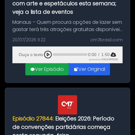
com arte e espetáculos esta semana;
veja a lista de eventos
Manaus – Quem procura opções de lazer sem
gastar terá três atrações gratuitas disponíveis
entre esta segunda-feira (20) e quinta-feira
20/07/2026 11:22
cm7brasil.com
(23). A programação inclui uma exposição
dedicada à história das ...
Ouça o texto
0:00
/
1:50
powered by
VOICEXPRESS
Ver Episódio
Ver Original
Episódio 27844:
Eleições 2026: Período
de convenções partidárias começa