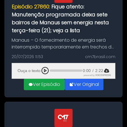
Episódio 27860:
Fique atento:
Manutenção programada deixa sete
bairros de Manaus sem energia nesta
terça-feira (21); veja a lista
Manaus – O fornecimento de energia será
interrompido temporariamente em trechos de
sete bairros de Manaus nesta terça-feira (21).
20/07/2026 11:53
cm7brasil.com
A suspensão programada ocorrerá para a
execução de serviços de manuten...
Ouça o texto
0:00
/
2:22
powered by
VOICEXPRESS
Ver Episódio
Ver Original