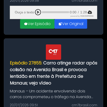
20/07/2026 09:58
cm7brasil.com
desta segunda-feira (20). O pedido pode ser
feito até 20 de ag...
Ouça o texto
0:00
/
1:28
powered by
VOICEXPRESS
Ver Episódio
Ver Original
Episódio 27855:
Carro atinge radar após
colisão na Avenida Brasil e provoca
lentidão em frente à Prefeitura de
Manaus; veja vídeo
Manaus – Um acidente envolvendo dois
carros comprometeu o tráfego na Avenida
Brasil durante a manhã desta segunda-feira
20/07/2026 09:51
cm7brasil.com