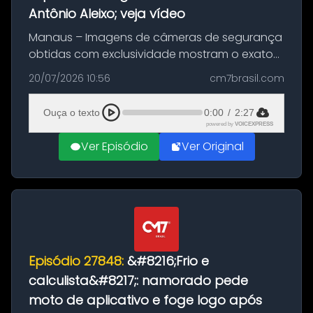
Antônio Aleixo; veja vídeo
Manaus – Imagens de câmeras de segurança
obtidas com exclusividade mostram o exato
momento da fuga do principal suspeito da
20/07/2026 10:56
cm7brasil.com
morte de Larissa Araújo, de 28 anos. O crime
ocorreu na noite deste último d...
Ouça o texto
0:00
/
2:27
powered by
VOICEXPRESS
Ver Episódio
Ver Original
Episódio 27848:
&#8216;Frio e
calculista&#8217;: namorado pede
moto de aplicativo e foge logo após