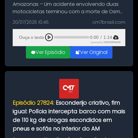
Amazonas – Um acidente envolvendo duas
motocicletas terminou com a morte de Osmar
Figueiredo de Souza, de 38 anos, no município
20/07/2026 10:45
cm7brasil.com
de São Sebastião do Uatumã, no interior do
Amazonas. A colisão ocorreu n...
Ouça o texto
0:00
/
1:14
powered by
VOICEXPRESS
Ver Episódio
Ver Original
Episódio 27824:
Esconderijo criativo, fim
igual: Polícia intercepta barco com mais
de 110 kg de drogas escondidos em
pneus e sofás no interior do AM