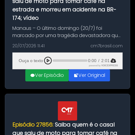
saiu de moto para tomar café na
estrada e morreu em acidente na BR-
174; vídeo
Manaus – O último domingo (20/7) foi
marcado por uma tragédia devastadora que
resultou na morte precoce de dois jovens na
20/07/2026 11:41
cm7brasil.com
BR-174, na zona rural de Manaus. Um passeio
com destino a um típico café regio...
Ouça o texto
0:00
/
2:01
powered by
VOICEXPRESS
Ver Episódio
Ver Original
Episódio 27856:
Saiba quem é o casal
que saiu de moto para tomar café na