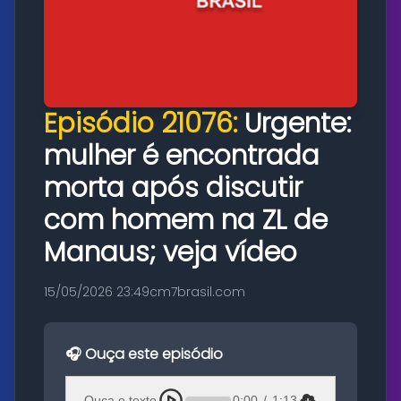
Episódio 21076:
Urgente:
mulher é encontrada
morta após discutir
com homem na ZL de
Manaus; veja vídeo
15/05/2026 23:49
cm7brasil.com
🎧 Ouça este episódio
Ouça o texto
0:00
/
1:13