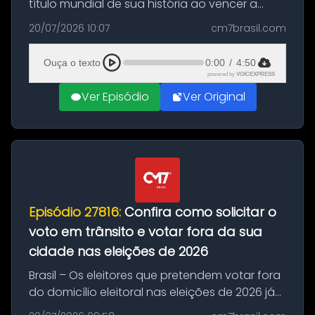
título mundial de sua história ao vencer a
Argentina por 1 a 0, neste domingo (19), na
20/07/2026 10:07
cm7brasil.com
decisão da Copa do Mundo de 2026. Depois
de um duelo sem gols durante o te...
Ouça o texto
0:00
/
4:50
powered by
VOICEXPRESS
Ver Episódio
Ver Original
Episódio 27816:
Confira como solicitar o
voto em trânsito e votar fora da sua
cidade nas eleições de 2026
Brasil – Os eleitores que pretendem votar fora
do domicílio eleitoral nas eleições de 2026 já
podem solicitar o voto em trânsito a partir