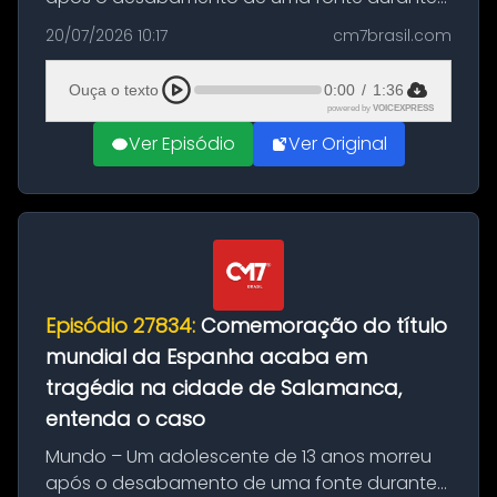
as comemorações pelo título da Copa do
20/07/2026 10:17
cm7brasil.com
Mundo conquistado pela Espanha, em
Ciudad Rodrigo, na província de Salamanca,
Ouça o texto
0:00
/
1:36
no...
powered by
VOICEXPRESS
Ver Episódio
Ver Original
Episódio 27834:
Comemoração do título
mundial da Espanha acaba em
tragédia na cidade de Salamanca,
entenda o caso
Mundo – Um adolescente de 13 anos morreu
após o desabamento de uma fonte durante