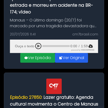
estrada e morreu em acidente na BR-
174; vídeo
Manaus – O último domingo (20/7) foi
marcado por uma tragédia devastadora que
resultou na morte precoce de dois jovens na
20/07/2026 11:41
cm7brasil.com
BR-174, na zona rural de Manaus. Um passeio
com destino a um típico café regio...
Ouça o texto
0:00
/
1:59
powered by
VOICEXPRESS
Ver Episódio
Ver Original
Episódio 27850:
Lazer gratuito: Agenda
cultural movimenta o Centro de Manaus